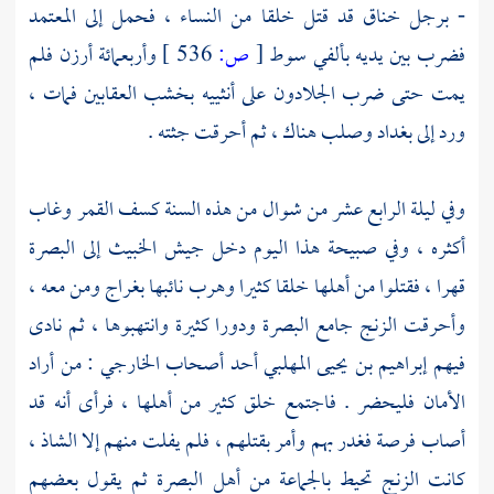
- برجل خناق قد قتل خلقا من النساء ، فحمل إلى
المعتمد
فضرب بين يديه بألفي سوط
[
ص:
536 ]
وأربعمائة أرزن فلم
يمت حتى ضرب الجلادون على أنثييه بخشب العقابين فمات ،
ورد إلى
بغداد
وصلب هناك ، ثم أحرقت جثته .
وفي ليلة الرابع عشر من شوال من هذه السنة كسف القمر وغاب
أكثره ، وفي صبيحة هذا اليوم دخل جيش الخبيث إلى
البصرة
قهرا ، فقتلوا من أهلها خلقا كثيرا وهرب نائبها
بغراج
ومن معه ،
وأحرقت الزنج
جامع البصرة
ودورا كثيرة وانتهبوها ، ثم نادى
فيهم
إبراهيم بن يحيى المهلبي
أحد أصحاب
الخارجي
: من أراد
الأمان فليحضر . فاجتمع خلق كثير من أهلها ، فرأى أنه قد
أصاب فرصة فغدر بهم وأمر بقتلهم ، فلم يفلت منهم إلا الشاذ ،
كانت الزنج تحيط بالجماعة من
أهل
البصرة
ثم يقول بعضهم