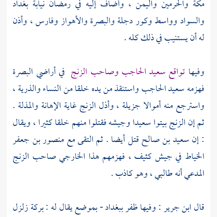
مكة
والحرمين
واليمن ،
وأضاف إليه في رمضان نيابة
بغداد
والسواد
وواسط
وكور دجلة
والبصرة
والأهواز
وفارس ،
وأذن
له أن يستنيب في ذلك كله .
وفيها
تواقع
سعيد الحاجب
وصاحب الزنج
في أراضي
البصرة
فهزمه
سعيد الحاجب
واستنقذ من يده خلقا من النساء والذرية ،
واسترجع منه أموالا جزيلة ، وأذل الزنج غاية الإهانة والمذلة .
ثم إن الزنج بيتوا سعيدا وجيشه فقتلوا منهم خلقا كثيرا ، ويقال
: إن
سعيد بن صالح
قتل أيضا . ثم التقى مع
منصور بن جعفر
الخياط
في جيش كثيف ، فهزمهم هذا
الخارجي صاحب الزنج
المدعي أنه طالبي ، وهو كاذب .
قال
ابن جرير
: وفيها ظفر
ببغداد
- بموضع يقال له :
بركة زلزل