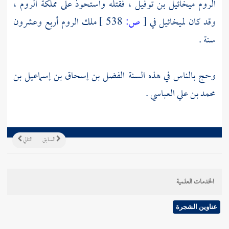
الروم
ميخائيل بن توفيل ،
فقتله واستحوذ على مملكة
الروم ،
وقد كان
لميخائيل
في
[
ص:
538 ]
ملك
الروم
أربع وعشرون
سنة .
وحج بالناس في هذه السنة
الفضل بن إسحاق بن إسماعيل بن
محمد بن علي العباسي
.
السابق
التالي
الخدمات العلمية
عناوين الشجرة