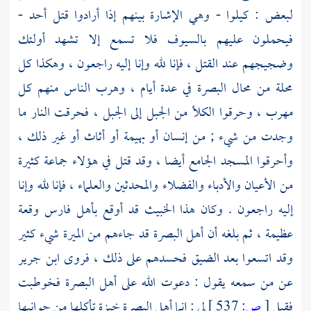
لبعض : كيلوا - وهي الإشارة بينهم إذا أرادوا قتل أحد -
فيحملون عليهم بالسيوف فلا تسمع إلا تشهد أولئك
وضجيجهم عند القتل ، فإنا لله وإنا إليه راجعون ، وهكذا كل
محلة من محال
البصرة
في عدة أيام ، وهرب الناس منهم كل
مهرب ، وحرقوا الكلأ من الجبل إلى الجبل ، فحرقت النار ما
وجدت من شيء ; من إنسان أو بهيمة أو أثاث أو غير ذلك ،
وأحرقوا المسجد الجامع أيضا ، وقد قتل في هؤلاء جماعة كثيرة
من الأعيان والأدباء والفضلاء والمحدثين والعلماء ، فإنا لله وإنا
إليه راجعون . وكان هذا الخبيث قد أوقع
بأهل
فارس
وقعة
عظيمة ، ثم بلغه أن
أهل
البصرة
قد جاءهم من الميرة شيء كثير
وقد اتسعوا بعد الضيق فحسدهم على ذلك ، فروى
ابن جرير
عن من سمعه يقول : دعوت الله على
أهل
البصرة
فخوطبت
فقيل
[
ص:
537 ]
لي : إنما
أهل
البصرة
خبزة تأكلها من جوانبها