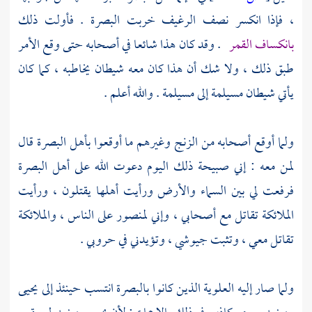
، فإذا انكسر نصف الرغيف خربت
البصرة
. فأولت ذلك
بانكساف القمر
. وقد كان هذا شائعا في أصحابه حتى وقع الأمر
طبق ذلك ، ولا شك أن هذا كان معه شيطان يخاطبه ، كما كان
يأتي شيطان
مسيلمة
إلى
مسيلمة
. والله أعلم .
ولما أوقع أصحابه من الزنج وغيرهم ما أوقعوا
بأهل
البصرة
قال
لمن معه : إني صبيحة ذلك اليوم دعوت الله على
أهل
البصرة
فرفعت لي بين السماء والأرض ورأيت أهلها يقتلون ، ورأيت
الملائكة تقاتل مع أصحابي ، وإني لمنصور على الناس ، والملائكة
تقاتل معي ، وتثبت جيوشي ، وتؤيدني في حروبي .
ولما صار إليه العلوية الذين كانوا
بالبصرة
انتسب حينئذ إلى
يحيى