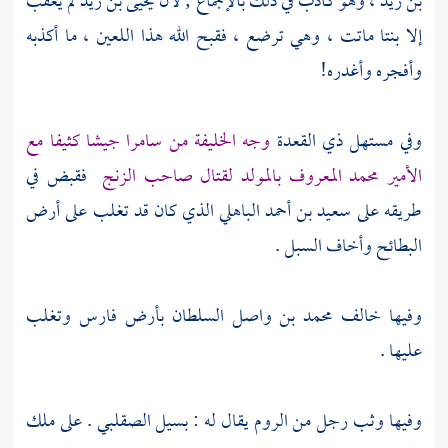
بن زيد ،
وهو كاذب في ذلك بالإجماع ; لأن
يحيى بن زيد
لم يعقب
إلا بنتا ماتت ، وهي ترضع ، فقبح الله هذا اللعين ، ما أكذبه
وأفجره وأغدره!
وفي مستهل ذي القعدة
وجه الخليفة من
سامرا
جيشا كثيفا مع
الأمير
محمد المعروف بالمولد
لقتال صاحب الزنج
فقبض في
طريقه على
سعيد بن أحمد الباهلي
الذي كان قد تغلب على
أرض
البطائح
وأخاف السبل .
وفيها خالف
محمد بن واصل
السلطان بأرض
فارس
وتغلب
عليها .
وفيها وثب رجل من
الروم
يقال له :
بسيل الصقلبي
. على ملك