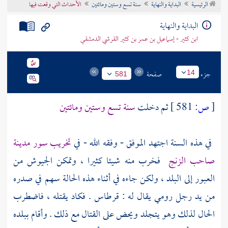
الرئيسية
البداية والنهاية
سنة تسع وستين ومائتين
الأحداث التي وقعت فيها
تراجم الأعلام
البداية والنهاية
ابن كثير - إسماعيل بن عمر بن كثير القرشي الدمشقي
جزء
صفحة
14
581
[
ص:
581 ]
ثم دخلت
سنة تسع وستين ومائتين
في هذه السنة اجتهد
الموفق
- وفقه الله - في
تخريب سور مدينة
صاحب
الزنج
فخرب منه شيئا كثيرا ، وتمكن الجيوش من
العبور إلى البلد ، ولكن جاءه في أثناء هذه الحالة سهم في صدره
من يد رجل رومي يقال له :
قرطاس
. فكاد يقتله ، فاضطرب
الحال لذلك وهو يتجلد ويحض على القتال مع ذلك . وأقام ببلده