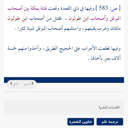
[
ص:
583 ]
وفيها في ذي القعدة وقعت
فتنة
بمكة
بين أصحاب
الموفق
وأصحاب
ابن طولون ،
فقتل من أصحاب
ابن طولون
مائتان وهرب بقيتهم ، واستلبهم أصحاب
الموفق
شيئا كثيرا .
وفيها قطعت الأعراب على الحجيج الطريق ، وأخذوا منهم خمسة
آلاف بعير بأحمالها .
السابق
التالي
الخدمات العلمية
ترجمة علم
عناوين الشجرة