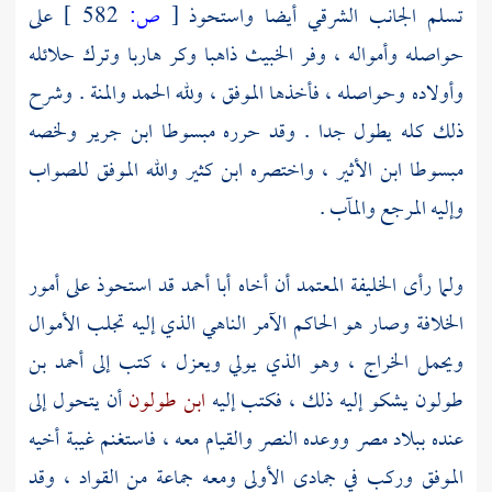
تسلم الجانب الشرقي أيضا واستحوذ
[
ص:
582 ]
على
حواصله وأمواله ، وفر الخبيث ذاهبا وكر هاربا وترك حلائله
وأولاده وحواصله ، فأخذها
الموفق ،
ولله الحمد والمنة . وشرح
ذلك كله يطول جدا . وقد حرره مبسوطا
ابن جرير
ولخصه
مبسوطا ابن الأثير ، واختصره
ابن كثير
والله الموفق للصواب
وإليه المرجع والمآب .
ولما رأى الخليفة
المعتمد
أن أخاه
أبا أحمد
قد استحوذ على أمور
الخلافة وصار هو الحاكم الآمر الناهي الذي إليه تجلب الأموال
ويحمل الخراج ، وهو الذي يولي ويعزل ، كتب إلى
أحمد بن
طولون
يشكو إليه ذلك ، فكتب إليه
ابن طولون
أن يتحول إلى
عنده ببلاد
مصر
ووعده النصر والقيام معه ، فاستغنم غيبة أخيه
الموفق
وركب في جمادى الأولى ومعه جماعة من القواد ، وقد