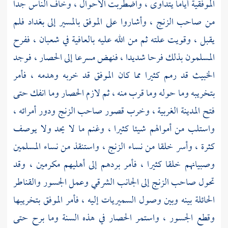
الموفقية
أياما يتداوى ، واضطربت الأحوال ، وخاف الناس جدا
من صاحب
الزنج ،
وأشاروا على
الموفق
بالمسير إلى
بغداد
فلم
يقبل ، وقويت علته ثم من الله عليه بالعافية في شعبان ، ففرح
المسلمون بذلك فرحا شديدا ، فنهض مسرعا إلى الحصار ، فوجد
الخبيث قد رمم كثيرا مما كان
الموفق
قد خربه وهدمه ، فأمر
بتخريبه وما حوله وما قرب منه ، ثم لازم الحصار وما انفك حتى
فتح المدينة الغربية ، وخرب قصور صاحب
الزنج
ودور أمرائه ،
واستلب من أموالهم شيئا كثيرا ، وغنم ما لا يحد ولا يوصف
كثرة ، وأسر خلقا من نساء
الزنج ،
واستنقذ من نساء المسلمين
وصبيانهم خلقا كثيرا ، فأمر بردهم إلى أهليهم مكرمين ، وقد
تحول صاحب
الزنج
إلى الجانب الشرقي وعمل الجسور والقناطر
الحائلة بينه وبين وصول السميريات إليه ، فأمر
الموفق
بتخريبها
وقطع الجسور ، واستمر الحصار في هذه السنة وما برح حتى