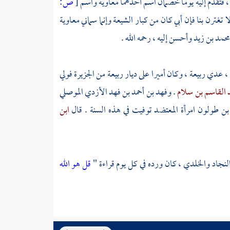
 ، فتقدم إليه يوما خصمان اسم أحدهما
معاوية
واسم
[
ص:
 لا تغترن بنا فإن أبي كان من كبار
الشيعة
وإنما سماني
معاوية
حمد بن زيد
وأحسن إليه ، رحمه الله .
، عدي ربيعة ،
وكان أميرا على
ديار ربيعة
من
الجزيرة
فولي
د القاسم بن سلام
.
وفهد بن أحمد بن فهد الأزدي الموصلي
بن طولون امرأة المعتضد
توفيت في هذه السنة . قال
ابن
لنجاد
والخلدي ،
كان ورده في كل يوم قراءة "
قل هو الله