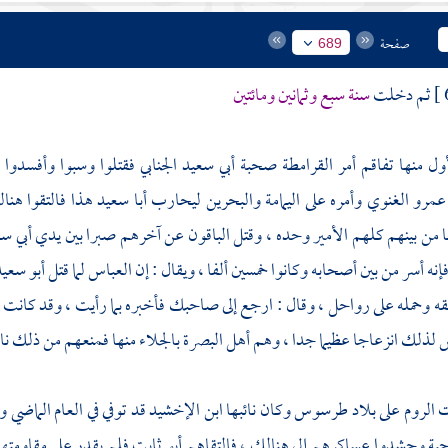
صفحة
689
ثم دخلت
سنة سبع وثمانين ومائتين
ول منها تفاقم أمر
القرامطة
صحبة
أبي سعيد الجنابي
فقتلوا وسبوا وأفسدوا 
عمرو الغنوي
وأمره على
اليمامة
والبحرين
ليحارب
أبا سعيد
هذا فالتقوا هنا
 من بينهم كلهم الأمير وحده ، وقتل الباقون عن آخرهم صبرا بين يدي
أبي س
إنه أسر من بين أصحابه وكانوا خمسين ألفا ، ويقال : إن
العباس
لما قتل
أبو سعي
لقه وحمله على رواحل ، وقال : ارجع إلى صاحبك فأخبره بما رأيت ، وقد كانت ه
 لذلك انزعاجا عظيما جدا ، وهم
أهل
البصرة
بالجلاء منها فمنعهم من ذلك نائ
ت
الروم
على بلاد
طرسوس
وكان نائبها
ابن الإخشيد
قد توفي في العام الماضي
احية وحشدوا عساكرهم إلى هنالك ، فالتقاهم
أبو ثابت
فلم يقدر على مقاومته