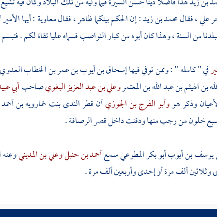
د بن زيد
هذا فاضلا دينا حسن السيرة فيما وليه من تلك البلاد وكان فيه تشيع
خر
علي ،
فقال
محمد بن زيد
: إن الحكم بينكما ظاهر ، فقال
معاوية
: أيها الأمير
ببلدنا من السنة ، وهذا كان أبوه من كبار النواصب فسماه
عليا
تقاة لكم . فتبسم
م
ير
في " كامله " : وممن توفي فيها
إسحاق بن أيوب بن عمر بن الخطاب العدوي 
له بن الهيثم بن عبد الله بن المعتمر
وعلي بن عبد العزيز البغوي
صاحب
أبي عبي
أعيان وذكر هو
وأبو الفرج بن الجوزي
أن
قطر الندى بنت خمارويه بن أحمد 
سبع خلون من رجب منها ودفنت داخل قصر
الرصافة
.
يوسف بن أيوب أبو بكر المطوعي
سمع
أحمد بن حنبل
وعلي بن المديني
وعنه
ا
وثلاثين ألف مرة أو إحدى وأربعين ألف مرة .