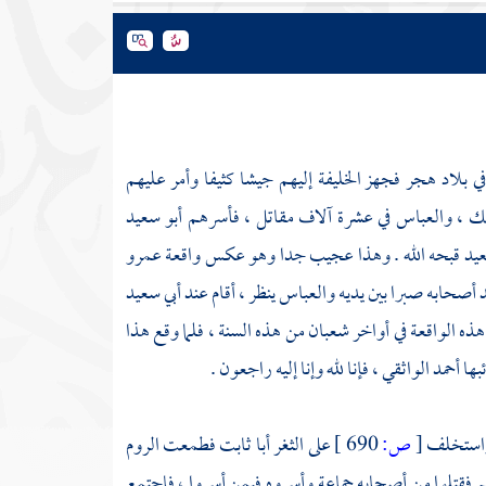
في بلاد
هجر
فجهز الخليفة إليهم جيشا كثيفا وأمر عليهم
لك ،
والعباس
في عشرة آلاف مقاتل ، فأسرهم
أبو سعيد
عيد
قبحه الله . وهذا عجيب جدا وهو عكس واقعة
عمرو
د
أصحابه صبرا بين يديه
والعباس
ينظر ، أقام عند
أبي سعيد
ذه الواقعة في أواخر شعبان من هذه السنة ، فلما وقع هذا
بها
أحمد الواثقي ،
فإنا لله وإنا إليه راجعون .
 واستخلف
[
ص:
690 ]
على
الثغر
أبا ثابت
فطمعت
الروم
م فقتلوا من أصحابه جماعة وأسروه فيمن أسروا ، فاجتمع