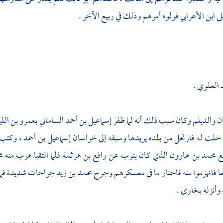
ى
ابن الأعرابي
فولوه أمرهم وذلك في ربيع الآخر .
د العلوي
.
ن
والديلم
وكان سبب ذلك أنه لما ظفر
إسماعيل بن أحمد الساماني
بعمرو بن الل
خلت له فارتحل من بلده يريدها وسبقه إلى
خراسان
إسماعيل بن أحمد ،
وكتب إ
مع
محمد بن هارون
الذي كان ينوب عن
رافع بن هرثمة
فلما التقيا هرب منه
م
 فانهزموا منه فاحتاز ما في معسكرهم وجرح
محمد بن زيد
جراحات شديدة فمات
وأنزله
بخارى
.