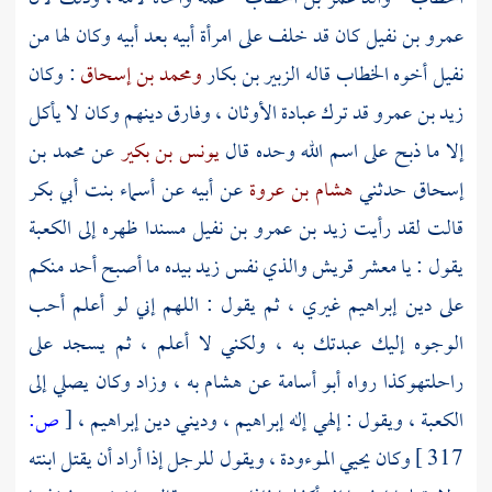
عمرو بن نفيل
كان قد خلف على امرأة أبيه بعد أبيه وكان لها من
نفيل
أخوه
الخطاب
قاله
الزبير بن بكار
ومحمد بن إسحاق
: وكان
زيد بن عمرو
قد ترك عبادة الأوثان ، وفارق دينهم وكان لا يأكل
إلا ما ذبح على اسم الله وحده قال
يونس بن بكير
عن
محمد بن
إسحاق
حدثني
هشام بن عروة
عن أبيه عن
أسماء بنت أبي بكر
قالت لقد رأيت
زيد بن عمرو بن نفيل
مسندا ظهره إلى
الكعبة
يقول : يا معشر
قريش
والذي نفس
زيد
بيده ما أصبح أحد منكم
على دين
إبراهيم
غيري ، ثم يقول : اللهم إني لو أعلم أحب
الوجوه إليك عبدتك به ، ولكني لا أعلم ، ثم يسجد على
راحلتهوكذا رواه
أبو أسامة
عن
هشام
به ، وزاد وكان يصلي إلى
الكعبة ،
ويقول : إلهي إله
إبراهيم ،
وديني دين
إبراهيم ،
[
ص:
317 ]
وكان يحيي الموءودة ، ويقول للرجل إذا أراد أن يقتل ابنته