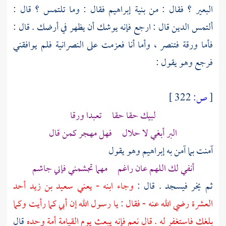
البعير ؟ فقال : من بنية
إبراهيم
فقال : وما تلتمس ؟ قال :
ألتمس الدين قال : ارجع فإنه يوشك أن يظهر في أرضك . قال :
فأما
ورقة
فتنصر ، وأما أنا فعزمت على النصرانية فلم يوافقني
فرجع وهو يقول :
[
ص:
322 ]
لبيك حقا حقا تعبدا ورقا
البر أبغي لا حلال فهل مهجر كمن قال
آمنت بما آمن به
إبراهيم
وهو يقول
أنفي لك اللهم عان راغم مهما تجشمني فإني جاشم
ثم يخر فيسجد . قال :
وجاء ابنه - يعني
سعيد بن زيد
أحد
العشرة رضي الله عنه - فقال : يا رسول الله إن أبي كما رأيت وكما
بلغك فاستغفر له . قال نعم فإنه يبعث يوم القيامة أمة وحده
قال