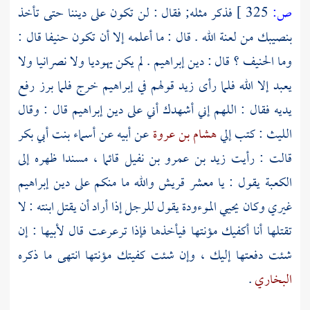
ص:
325 ]
فذكر مثله; فقال : لن تكون على ديننا حتى تأخذ
بنصيبك من لعنة الله . قال : ما أعلمه إلا أن تكون حنيفا قال :
وما الحنيف ؟ قال : دين
إبراهيم
. لم يكن يهوديا ولا نصرانيا ولا
يعبد إلا الله فلما رأى زيد قولهم في
إبراهيم
خرج فلما برز رفع
يديه فقال : اللهم إني أشهدك أني على دين
إبراهيم
قال : وقال
الليث
: كتب إلي
هشام بن عروة
عن أبيه عن
أسماء بنت أبي بكر
قالت : رأيت
زيد بن عمرو بن نفيل
قائما ، مسندا ظهره إلى
الكعبة
يقول : يا معشر
قريش
والله ما منكم على دين
إبراهيم
غيري وكان يحيي الموءودة يقول للرجل إذا أراد أن يقتل ابنته : لا
تقتلها أنا أكفيك مؤنتها فيأخذها فإذا ترعرعت قال لأبيها : إن
شئت دفعتها إليك ، وإن شئت كفيتك مؤنتها انتهى ما ذكره
البخاري
.