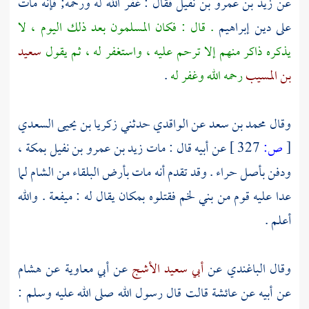
عن
زيد بن عمرو بن نفيل
فقال : غفر الله له ورحمه; فإنه مات
على دين
إبراهيم
. قال : فكان المسلمون بعد ذلك اليوم ، لا
يذكره ذاكر منهم إلا ترحم عليه ، واستغفر له ، ثم يقول
سعيد
بن المسيب
رحمه الله وغفر له
.
وقال
محمد بن سعد
عن
الواقدي
حدثني
زكريا بن يحيى السعدي
[
ص:
327 ]
عن أبيه قال : مات
زيد بن عمرو بن نفيل
بمكة ،
ودفن بأصل
حراء
. وقد تقدم أنه مات بأرض
البلقاء
من
الشام
لما
عدا عليه قوم من
بني لخم
فقتلوه بمكان يقال له : ميفعة . والله
أعلم .
وقال
الباغندي
عن
أبي سعيد الأشج
عن
أبي معاوية
عن
هشام
عن أبيه عن
عائشة
قالت قال رسول الله صلى الله عليه وسلم :