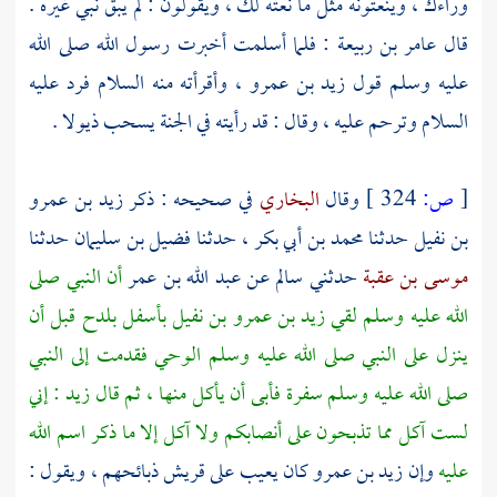
وراءك ، وينعتونه مثل ما نعته لك ، ويقولون : لم يبق نبي غيره .
قال
عامر بن ربيعة :
فلما أسلمت أخبرت رسول الله صلى الله
عليه وسلم قول
زيد بن عمرو ،
وأقرأته منه السلام فرد عليه
السلام وترحم عليه ، وقال : قد رأيته في الجنة يسحب ذيولا .
[
ص:
324 ]
وقال
البخاري
في صحيحه : ذكر
زيد بن عمرو
بن نفيل
حدثنا
محمد بن أبي بكر ،
حدثنا
فضيل بن سليمان
حدثنا
موسى بن عقبة
حدثني
سالم
عن
عبد الله بن عمر
أن النبي صلى
الله عليه وسلم لقي زيد بن عمرو بن نفيل بأسفل بلدح قبل أن
ينزل على النبي صلى الله عليه وسلم الوحي فقدمت إلى النبي
صلى الله عليه وسلم سفرة فأبى أن يأكل منها ، ثم قال زيد : إني
لست آكل مما تذبحون على أنصابكم ولا آكل إلا ما ذكر اسم الله
عليه
وإن
زيد بن عمرو
كان يعيب على
قريش
ذبائحهم ، ويقول :