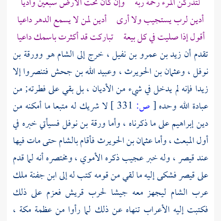
لتدركن المرء رحمة ربه وإن كان تحت الأرض سبعين واديا
أدين لرب يستجيب ولا أرى أدين لمن لا يسمع الدهر داعيا
أقول إذا صليت في كل بيعة تباركت قد أكثرت باسمك داعيا
تقدم أن
زيد بن عمرو بن نفيل ،
خرج إلى
الشام
هو
وورقة بن
نوفل ،
وعثمان بن الحويرث ،
وعبيد الله بن جحش
فتنصروا إلا
زيدا
فإنه لم يدخل في شيء من الأديان ، بل بقي على فطرته; من
عبادة الله وحده
[
ص:
331 ]
لا شريك له متبعا ما أمكنه من
دين
إبراهيم
على ما ذكرناه ، وأما
ورقة بن نوفل
فسيأتي خبره في
أول المبعث ، وأما
عثمان بن الحويرث
فأقام
بالشام
حتى مات فيها
عند
قيصر ،
وله خبر عجيب ذكره الأموي ، ومختصره أنه لما قدم
على
قيصر
فشكى إليه ما لقي من قومه كتب له إلى
ابن جفنة
ملك
عرب
الشام
ليجهز معه جيشا لحرب
قريش
فعزم على ذلك
فكتبت إليه الأعراب تنهاه عن ذلك لما رأوا من عظمة
مكة
،