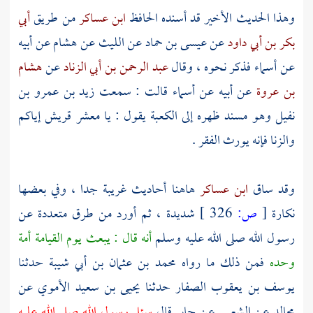
وهذا الحديث الأخير قد أسنده الحافظ
ابن عساكر
من طريق
أبي
بكر بن أبي داود
عن
عيسى بن حماد
عن
الليث
عن
هشام
عن أبيه
عن
أسماء
فذكر نحوه ، وقال
عبد الرحمن بن أبي الزناد
عن
هشام
بن عروة
عن أبيه عن
أسماء
قالت : سمعت
زيد بن عمرو بن
نفيل
وهو مسند ظهره إلى
الكعبة
يقول : يا معشر
قريش
إياكم
والزنا فإنه يورث الفقر .
وقد ساق
ابن عساكر
هاهنا أحاديث غريبة جدا ، وفي بعضها
نكارة
[
ص:
326 ]
شديدة ، ثم أورد من طرق متعددة عن
رسول الله صلى الله عليه وسلم
أنه قال : يبعث يوم القيامة أمة
وحده
فمن ذلك ما رواه
محمد بن عثمان بن أبي شيبة
حدثنا
يوسف بن يعقوب الصفار
حدثنا
يحيى بن سعيد الأموي
عن
مجالد
عن
الشعبي
عن
جابر
قال
سئل رسول الله صلى الله عليه