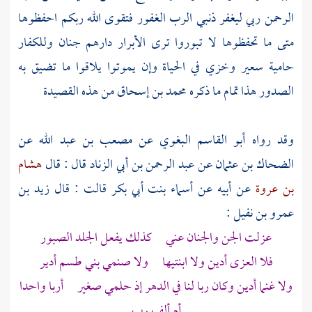
الرحمن ربي ليغفر ذنبي الرب الغفور فتقوى الله ربكم احفظوها
متى ما تحفظوها لا تبوروا ترى الأبرار دارهم جنان وللكفار
حامية سعير وخزي في الحياة وإن يموتوا يلاقوا ما تضيق به
الصدور هذا تمام ما ذكره
محمد بن إسحاق
من هذه القصيدة
وقد رواه
أبو القاسم البغوي
عن
مصعب بن عبد الله عن
الضحاك بن عثمان عن عبد الرحمن بن أبي الزناد
قال : قال
هشام
بن عروة
عن أبيه عن
أسماء بنت أبي بكر
قالت : قال
زيد بن
عمرو بن نفيل
:
عزلت الجن والجنان عني كذلك يفعل الجلد الصبور
فلا العزى أدين ولا ابنتيها ولا صنمي بني طسم أدير
ولا غنما أدين وكان ربا لنا في الدهر إذ حلمي صغير أربا واحدا
أم ألف رب