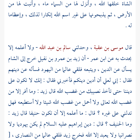
الشاة خلقها الله ، وأنزل لها من السماء ماء ، وأنبت لها من
الأرض ، ثم يذبحونها على غير اسم الله إنكارا لذلك ، وإعظاما
له .
قال
موسى بن عقبة
، وحدثني
سالم بن عبد الله
- ولا أعلمه إلا
يحدث به عن
ابن عمر
- أن
زيد بن عمرو بن نفيل
خرج إلى
الشام
يسأل عن الدين ، ويتبعه فلقي عالما من
اليهود
فسأله عن دينهم
فقال : إني لعلي أن أدين دينكم فأخبرني فقال : إنك لا تكون على
ديننا حتى تأخذ نصيبك من غضب الله قال
زيد
: وما أفر إلا من
غضب الله تعالى ولا أحمل من غضب الله شيئا ولا أستطيعه فهل
تدلني على غيره ؟ قال : ما أعلمه إلا أن تكون حنيفا قال زيد :
وما الحنيف ؟ قال : دين
إبراهيم
عليه السلام لم يكن يهوديا ولا
نصرانيا ولا يعبد إلا الله فخرج
زيد
فلقي عالما من
النصارى ،
[