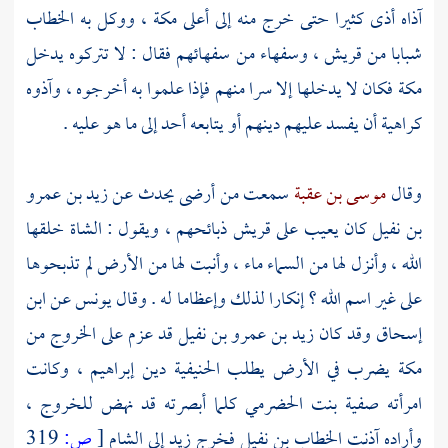
آذاه أذى كثيرا حتى خرج منه إلى أعلى
مكة
، ووكل به
الخطاب
شبابا من
قريش ،
وسفهاء من سفهائهم فقال : لا تتركوه يدخل
مكة
فكان لا يدخلها إلا سرا منهم فإذا علموا به أخرجوه ، وآذوه
كراهية أن يفسد عليهم دينهم أو يتابعه أحد إلى ما هو عليه .
وقال
موسى بن عقبة
سمعت من أرضى يحدث عن
زيد بن عمرو
بن نفيل
كان يعيب على
قريش
ذبائحهم ، ويقول : الشاة خلقها
الله ، وأنزل لها من السماء ماء ، وأنبت لها من الأرض لم تذبحوها
على غير اسم الله ؟ إنكارا لذلك وإعظاما له . وقال
يونس
عن
ابن
إسحاق
وقد كان
زيد بن عمرو بن نفيل
قد عزم على الخروج من
مكة
يضرب في الأرض يطلب الحنيفية دين
إبراهيم ،
وكانت
امرأته
صفية بنت الحضرمي
كلما أبصرته قد نهض للخروج ،
وأراده آذنت
الخطاب بن نفيل
فخرج زيد إلى
الشام
[
ص:
319