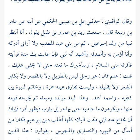
وقال
الواقدي
: حدثني
علي بن عيسى الحكمي
عن أبيه عن
عامر
بن ربيعة
قال : سمعت
زيد بن عمرو بن نفيل
يقول : أنا أنتظر
نبيا من ولد
إسماعيل ،
ثم من
بني عبد المطلب
ولا أراني أدركه
وأنا أؤمن به وأصدقه وأشهد أنه نبي فإن طالت بك مدة فرأيته
فأقرئه مني السلام ، وسأخبرك ما نعته حتى لا يخفى عليك .
قلت : هلم قال : هو رجل ليس بالطويل ولا بالقصير ولا بكثير
الشعر ولا بقليله ، وليست تفارق عينه حمرة ، وخاتم النبوة بين
كتفيه ، واسمه أحمد . وهذا البلد مولده ومبعثه ثم يخرجه قومه
منها ، ويكرهون ما جاء به حتى يهاجر إلى يثرب فيظهر أمره فإياك
أن تخدع عنه فإني طفت البلاد كلها أطلب دين
إبراهيم
فكان من
أسأل من
اليهود
والنصارى
والمجوس ،
يقولون : هذا الدين