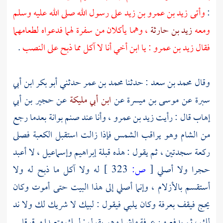
:
وأتى
زيد بن عمرو بن زيد
على رسول الله صلى الله عليه وسلم
ومعه
زيد بن حارثة
، وهما يأكلان من سفرة لهما فدعواه لطعامهما
فقال
زيد بن عمرو
: يا ابن أخي أنا لا آكل مما ذبح على النصب
.
وقال
محمد بن سعد
: حدثنا
محمد بن عمر
حدثني
أبو بكر ابن أبي
سبرة
عن
موسى بن ميسرة
عن
ابن أبي مليكة
عن
حجير بن أبي
إهاب
قال : رأيت
زيد بن عمرو ،
وأنا عند صنم بوانة بعدما رجع
من
الشام
وهو يراقب الشمس فإذا زالت استقبل
الكعبة
فصلى
ركعة سجدتين ، ثم يقول : هذه قبلة
إبراهيم
وإسماعيل ،
لا أعبد
حجرا ولا أصلي
[
ص:
323 ]
له ولا آكل ما ذبح له ولا
أستقسم بالأزلام ، وإنما أصلي إلى هذا البيت حتى أموت وكان
يحج فيقف
بعرفة
وكان يلبي فيقول : لبيك لا شريك لك ولا ند
لك ، ثم يدفع من
عرفة
ماشيا وهو يقول : لبيك متعبدا مرقوقا .