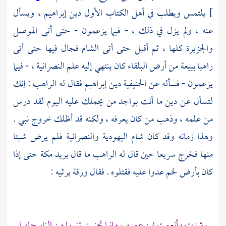
]
يلتمس ويطلب في أهل الكتاب الأول دين
إبراهيم ،
ويسأل
عنه ، ولم يزل في ذلك ، - فيما يزعمون - حتى أتى
الموصل
والجزيرة
كلها ، ثم أقبل حتى أتى
الشام
فجال فيها حتى أتى
راهبا ببيعة من أرض
البلقاء
كان ينتهي إليه علم النصرانية ، - فيما
يزعمون - فسأله عن الحنيفية دين
إبراهيم
فقال له الراهب : إنك
لتسأل عن دين ما أنت بواجد من يحملك عليه اليوم لقد درس
من علمه ، وذهب من كان يعرفه ، ولكنه قد أظلك خروج نبي .
وهذا زمانه وقد كان شام اليهودية والنصرانية فلم يرض شيئا
منها فخرج سريعا حين قال له الراهب ما قال يريد
مكة
حتى إذا
كان بأرض لخم عدوا عليه فقتلوه . فقال
ورقة
يرثيه :
رشدت وأنعمت ابن عمرو ، وإنما تجنبت تنورا من النار حاميا