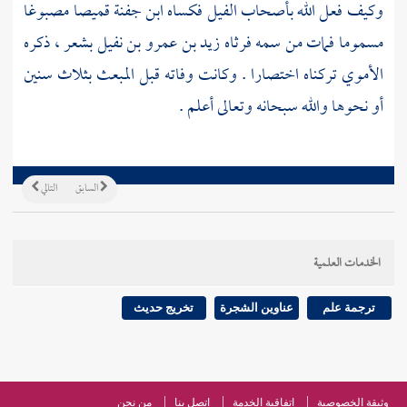
وكيف فعل الله بأصحاب الفيل فكساه
ابن جفنة
قميصا مصبوغا
مسموما فمات من سمه فرثاه
زيد بن عمرو بن نفيل
بشعر ، ذكره
الأموي
تركناه اختصارا . وكانت وفاته قبل المبعث بثلاث سنين
أو نحوها والله سبحانه وتعالى أعلم .
السابق
التالي
الخدمات العلمية
ترجمة علم
عناوين الشجرة
تخريج حديث
وثيقة الخصوصية
اتفاقية الخدمة
اتصل بنا
من نحن