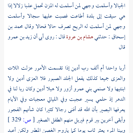
الجبالا وأسلمت وجهي لمن أسلمت له المزن تحمل عذبا زلالا إذا
هي سيقت إلى بلدة أطاعت فصبت عليها سجالا وأسلمت
وجهي لمن أسلمت له الريح تصرف حالا فحالا وقال
محمد بن
إسحاق
: حدثني
هشام بن عروة
قال : روى أبي أن
زيد بن عمرو
قال
أربا واحدا أم ألف رب أدين إذا تقسمت الأمور عزلت اللات
والعزى جميعا كذلك يفعل الجلد الصبور فلا العزى أدين ولا
ابنتيها ولا صنمي بني عمرو أزور ولا هبلا أدين وكان ربا لنا في
الدهر إذ حلمي يسير عجبت وفي الليالي معجبات وفي الأيام
يعرفها البصير بأن الله قد أفنى رجالا كثيرا كان شأنهم الفجور
وأبقى آخرين ببر قوم فيربل منهم الطفل الصغير
[
ص:
329 ]
وبينا المرء يعثر ثاب يوما كما يتروح الغصن المطير ولكن أعبد