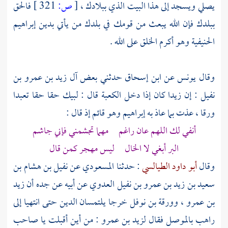
يصلي ويسجد إلى هذا البيت الذي ببلادك ،
[
ص:
321 ]
فالحق
ببلدك فإن الله يبعث من قومك في بلدك من يأتي بدين
إبراهيم
الحنيفية وهو أكرم الخلق على الله .
وقال
يونس
عن
ابن إسحاق
حدثني بعض آل
زيد بن عمرو بن
نفيل
: إن زيدا كان إذا دخل
الكعبة
قال : لبيك حقا حقا تعبدا
ورقا ، عذت بما عاذ به
إبراهيم
وهو قائم إذ قال :
أنفي لك اللهم عان راغم مهما تجشمني فإني جاشم
البر أبغي لا الخال ليس مهجر كمن قال
وقال
أبو داود الطيالسي
: حدثنا
المسعودي
عن
نفيل بن هشام بن
سعيد بن زيد بن عمرو بن نفيل العدوي
عن أبيه عن جده أن
زيد
بن عمرو ،
وورقة بن نوفل
خرجا يلتمسان الدين حتى انتهيا إلى
راهب
بالموصل
فقال
لزيد بن عمرو
: من أين أقبلت يا صاحب