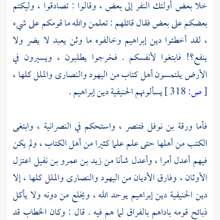
خلا بعض أولئك النفر إلى بعض ، وقالوا : تصادقوا ، وليكتم
بعضكم على بعض فقال قائلهم : تعلمن والله ما قومكم على شيء
، لقد أخطئوا دين
إبراهيم
وخالفوه ما وثن يعبد لا يضر ولا
ينفع؟! فابتغوا لأنفسكم . فخرجوا يطلبون ، ويسيرون في
الأرض يلتمسون أهل كتاب من
اليهود
والنصارى
والملل كلها ،
[
ص:
318 ]
يسألونهم الحنيفية دين
إبراهيم
.
فأما
ورقة بن نوفل
فتنصر ، واستحكم في النصرانية ، وابتغى
الكتب من أهلها حتى علم علما كثيرا من أهل الكتاب ، ولم يكن
فيهم أعدل أمرا ، وأعدل شأنا من
زيد بن عمرو بن نفيل
اعتزل
الأوثان ، وفارق الأديان من
اليهود
والنصارى
والملل كلها ، إلا
دين الحنيفية دين
إبراهيم
يوحد الله ، ويخلع من دونه ولا يأكل
ذبائح قومه باداهم بالفراق لما هم فيه . قال : وكان
الخطاب
قد