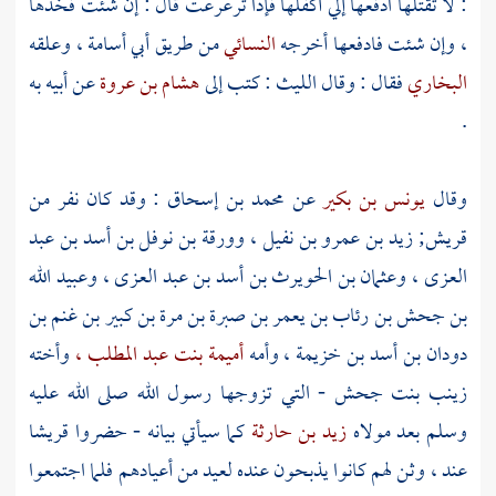
: لا تقتلها ادفعها إلي أكفلها فإذا ترعرعت قال : إن شئت فخذها
، وإن شئت فادفعها أخرجه
النسائي
من طريق
أبي أسامة ،
وعلقه
البخاري
فقال : وقال
الليث
: كتب إلى
هشام بن عروة
عن أبيه به
.
وقال
يونس بن بكير
عن
محمد بن إسحاق
: وقد كان نفر من
قريش;
زيد بن عمرو بن نفيل ،
وورقة بن نوفل بن أسد بن عبد
العزى ،
وعثمان بن الحويرث بن أسد بن عبد العزى ،
وعبيد الله
بن جحش بن رئاب بن يعمر بن صبرة بن مرة بن كبير بن غنم بن
دودان بن أسد بن خزيمة ،
وأمه
أميمة بنت عبد المطلب ،
وأخته
زينب بنت جحش
- التي تزوجها رسول الله صلى الله عليه
وسلم بعد مولاه
زيد بن حارثة
كما سيأتي بيانه - حضروا
قريشا
عند ، وثن لهم كانوا يذبحون عنده لعيد من أعيادهم فلما اجتمعوا