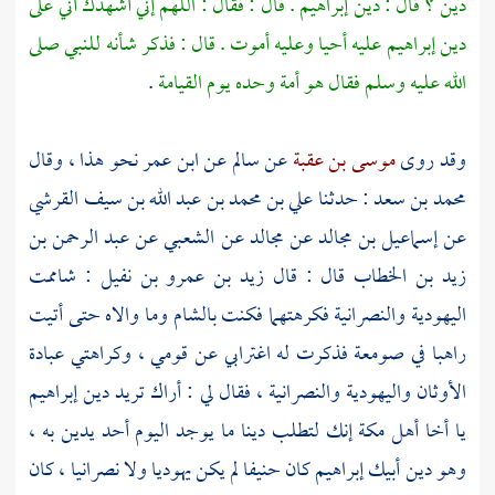
دين ؟ قال : دين
إبراهيم
. قال : فقال : اللهم إني أشهدك أني على
دين
إبراهيم
عليه أحيا وعليه أموت . قال : فذكر شأنه للنبي صلى
الله عليه وسلم فقال هو أمة وحده يوم القيامة
.
وقد روى
موسى بن عقبة
عن
سالم
عن
ابن عمر
نحو هذا ، وقال
محمد بن سعد
: حدثنا
علي بن محمد بن عبد الله بن سيف القرشي
عن
إسماعيل بن مجالد
عن
مجالد
عن
الشعبي
عن
عبد الرحمن بن
زيد بن الخطاب
قال : قال
زيد بن عمرو بن نفيل
: شاممت
اليهودية والنصرانية فكرهتهما فكنت
بالشام
وما والاه حتى أتيت
راهبا في صومعة فذكرت له اغترابي عن قومي ، وكراهتي عبادة
الأوثان واليهودية والنصرانية ، فقال لي : أراك تريد دين
إبراهيم
يا أخا أهل
مكة
إنك لتطلب دينا ما يوجد اليوم أحد يدين به ،
وهو دين أبيك
إبراهيم
كان حنيفا لم يكن يهوديا ولا نصرانيا ، كان