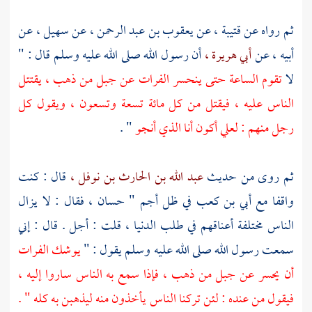
ثم رواه عن
قتيبة ،
عن
يعقوب بن عبد الرحمن ،
عن
سهيل ،
عن
أبيه ، عن
أبي هريرة ،
أن رسول الله صلى الله عليه وسلم قال : "
لا
تقوم الساعة حتى ينحسر
الفرات
عن جبل من ذهب ، يقتتل
الناس عليه ، فيقتل من كل مائة تسعة وتسعون ، ويقول كل
رجل منهم : لعلي أكون أنا الذي أنجو
" .
ثم روى من حديث
عبد الله بن الحارث بن نوفل ،
قال : كنت
واقفا مع
أبي بن كعب
في ظل أجم "
حسان ،
فقال : لا يزال
الناس مختلفة أعناقهم في طلب الدنيا ، قلت : أجل . قال : إني
سمعت رسول الله صلى الله عليه وسلم يقول : "
يوشك الفرات
أن يحسر عن جبل من ذهب ، فإذا سمع به الناس ساروا إليه ،
فيقول من عنده : لئن تركنا الناس يأخذون منه ليذهبن به كله " .