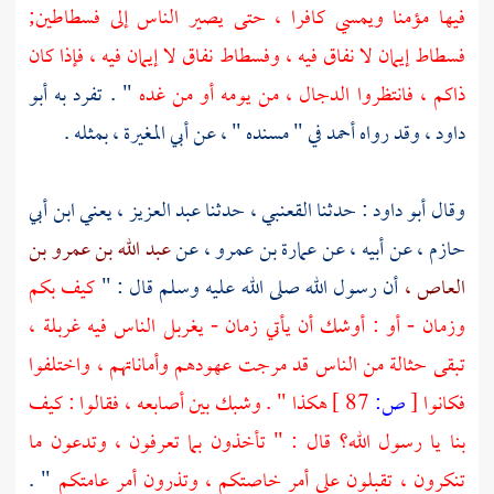
فيها مؤمنا ويمسي كافرا ، حتى يصير الناس إلى فسطاطين;
فسطاط إيمان لا نفاق فيه ، وفسطاط نفاق لا إيمان فيه ، فإذا كان
ذاكم ، فانتظروا
الدجال ،
من يومه أو من غده
" . تفرد به
أبو
داود ،
وقد رواه
أحمد
في " مسنده " ، عن
أبي المغيرة ،
بمثله .
وقال
أبو داود :
حدثنا
القعنبي ،
حدثنا
عبد العزيز ،
يعني
ابن أبي
حازم ،
عن أبيه ، عن
عمارة بن عمرو ،
عن
عبد الله بن عمرو بن
العاص ،
أن رسول الله صلى الله عليه وسلم قال : "
كيف بكم
وزمان - أو : أوشك أن يأتي زمان - يغربل الناس فيه غربلة ،
تبقى حثالة من الناس قد مرجت عهودهم وأماناتهم ، واختلفوا
فكانوا
[
ص:
87 ]
هكذا " . وشبك بين أصابعه ، فقالوا : كيف
بنا يا رسول الله؟ قال : " تأخذون بما تعرفون ، وتدعون ما
تنكرون ، تقبلون على أمر خاصتكم ، وتذرون أمر عامتكم
" .