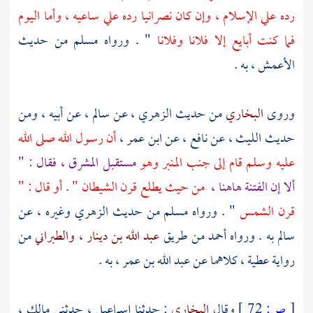
رده علي الإسلام ، وإن كان نصرانيا رده علي ساعيه ، وأما اليوم
فما كنت أبايع إلا فلانا وفلانا
" . ورواه
مسلم
من حديث
الأعمش ،
به .
وروى
البخاري
من حديث
الزهري ،
عن
سالم ،
عن أبيه ، ومن
حديث
الليث ،
عن
نافع ،
عن
ابن عمر ،
أن رسول الله صلى الله
عليه وسلم قام إلى جنب المنبر وهو
مستقبل المشرق ، فقال : "
ألا إن الفتنة هاهنا ،
من حيث يطلع قرن الشيطان " . أو قال : "
قرن الشمس
" . ورواه
مسلم
من حديث
الزهري
وغيره ، عن
سالم
به . ورواه
أحمد
من طريق
عبد الله بن دينار ،
والطبراني
من
رواية
عطية ،
كلاهما عن
عبد الله بن عمر ،
به .
[
ص:
72 ]
وقال
البخاري
: حدثنا
إسماعيل ،
حدثني
مالك ،