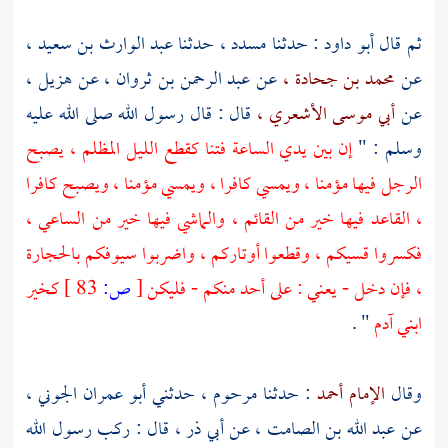
ثم قال
أبو داود :
حدثنا
مسدد ،
حدثنا
عبد الوارث بن سعيد ،
عن
محمد بن جحادة ،
عن
عبد الرحمن بن ثروان ،
عن
هزيل ،
عن
أبي موسى الأشعري ،
قال : قال رسول الله صلى الله عليه
وسلم : "
إن بين يدي الساعة فتنا كقطع الليل المظلم ، يصبح
الرجل فيها مؤمنا ، ويمسي كافرا ، ويمسي مؤمنا ، ويصبح كافرا
، القاعد فيها خير من القائم ، والماشي فيها خير من الساعي ،
فكسروا قسيكم ، وقطعوا أوتاركم ، واضربوا سيوفكم بالحجارة
، فإن دخل - يعني : على أحد منكم - فليكن
[
ص:
83 ]
كخير
ابني آدم
" .
وقال
الإمام أحمد
: حدثنا مرحوم ، حدثني
أبو عمران الجوني ،
عن
عبد الله بن الصامت ،
عن
أبي ذر ،
قال : ركب رسول الله