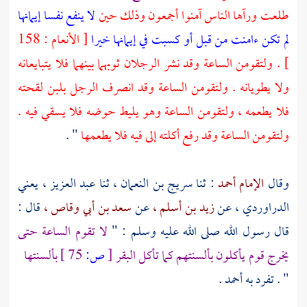
طلعت ورآها الناس آمنوا أجمعون وذلك حين
لا ينفع نفسا إيمانها
لم تكن ءامنت من قبل أو كسبت في إيمانها خيرا
[ الأنعام : 158
] . ولتقومن الساعة وقد نشر الرجلان ثوبهما بينهما فلا يتبايعانه
ولا يطويانه . ولتقومن الساعة وقد انصرف الرجل بلبن لقحته
فلا يطعمه ، ولتقومن الساعة وهو يليط حوضه فلا يسقي فيه .
ولتقومن الساعة وقد رفع أكلته إلى فيه فلا يطعمها
" .
وقال
الإمام أحمد
: ثنا
سريج بن النعمان ،
ثنا عبد
العزيز ، يعني
الدراوردي ،
عن
زيد بن أسلم ،
عن
سعد بن أبي وقاص ،
قال :
قال رسول الله صلى الله عليه وسلم : "
لا تقوم الساعة حتى
يخرج قوم يأكلون بألسنتهم كما تأكل البقر
[
ص:
75 ]
بألسنتها
" . تفرد به
أحمد
.