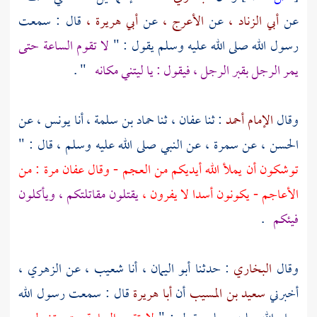
عن
أبي الزناد ،
عن
الأعرج ،
عن
أبي هريرة ،
قال : سمعت
رسول الله صلى الله عليه وسلم يقول : "
لا تقوم الساعة حتى
يمر الرجل بقبر الرجل ، فيقول : يا ليتني مكانه
" .
وقال
الإمام أحمد
: ثنا
عفان ،
ثنا
حماد بن سلمة ،
أنا
يونس ،
عن
الحسن ،
عن
سمرة ،
عن النبي صلى الله عليه وسلم ، قال : "
توشكون أن يملأ الله أيديكم من العجم - وقال
عفان
مرة : من
الأعاجم - يكونون أسدا لا يفرون ،
يقتلون مقاتلتكم ، ويأكلون
فيئكم
.
وقال
البخاري
: حدثنا
أبو اليمان ،
أنا
شعيب ،
عن
الزهري ،
أخبرني
سعيد بن المسيب
أن
أبا هريرة
قال : سمعت رسول الله