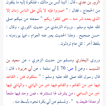
الزبير بن عدي ،
قال : أتينا
أنس بن مالك ،
فشكونا إليه ما يلقون
من
الحجاج ،
فقال : "
اصبروا فإنه لا يأتي على الناس زمان إلا
الذي بعده شر منه ، حتى تلقوا ربكم
" سمعته من نبيكم صلى
الله عليه وسلم . ورواه
الترمذي
من حديث
الثوري ،
وقال :
حسن صحيح . وهذا الحديث يعبر عنه العوام ، فيما يوردونه ،
بلفظ آخر : كل عام ترذلون .
وروى
البخاري
ومسلم
من حديث
الزهري ،
عن
سعيد بن
المسيب ،
وعن
[
ص:
70 ]
أبي سلمة ،
عن
أبي هريرة ،
قال :
قال رسول الله صلى الله عليه وسلم : "
ستكون فتن ، القاعد
فيها خير من القائم ، والقائم فيها خير من الماشي ، والماشي فيها
خير من الساعي ،
من يشرف لها تستشرفه ، فمن وجد فيها ملجأ
أو معاذا فليعذ به
" .
ولمسلم
عن
أبي بكرة
نحوه بأبسط منه .