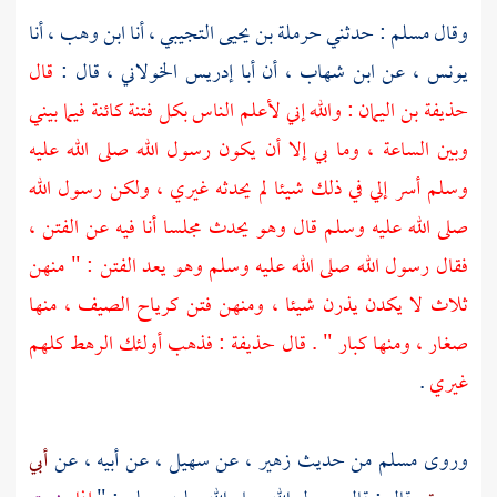
وقال
مسلم
: حدثني
حرملة بن يحيى التجيبي ،
أنا
ابن وهب ،
أنا
يونس ،
عن
ابن شهاب ،
أن
أبا إدريس الخولاني ،
قال :
قال
حذيفة بن اليمان
: والله إني لأعلم الناس بكل فتنة كائنة فيما بيني
وبين الساعة ، وما بي إلا أن يكون رسول الله صلى الله عليه
وسلم أسر إلي في ذلك شيئا لم يحدثه غيري ، ولكن رسول الله
صلى الله عليه وسلم قال وهو يحدث مجلسا أنا فيه عن الفتن ،
فقال رسول الله صلى الله عليه وسلم وهو يعد الفتن : " منهن
ثلاث لا يكدن يذرن شيئا ، ومنهن فتن كرياح الصيف ، منها
صغار ، ومنها كبار " . قال
حذيفة
: فذهب أولئك الرهط كلهم
غيري
.
وروى
مسلم
من حديث
زهير ،
عن
سهيل ،
عن أبيه ، عن
أبي