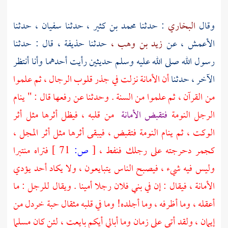
وقال
البخاري
: حدثنا
محمد بن كثير ،
حدثنا
سفيان ،
حدثنا
الأعمش ،
عن
زيد بن وهب ،
حدثنا
حذيفة ،
قال : حدثنا
رسول الله صلى الله عليه وسلم حديثين رأيت أحدهما وأنا أنتظر
الآخر ، حدثنا
أن الأمانة نزلت في جذر قلوب الرجال ، ثم علموا
من القرآن ، ثم علموا من السنة . وحدثنا عن رفعها قال : " ينام
الرجل النومة
فتقبض الأمانة
من قلبه ، فيظل أثرها مثل أثر
الوكت ، ثم ينام النومة فتقبض ، فيبقى أثرها مثل أثر المجل ،
كجمر دحرجته على رجلك فنفط ،
[
ص:
71 ]
فتراه منتبرا
وليس فيه شيء ، فيصبح الناس يتبايعون ، ولا يكاد أحد يؤدي
الأمانة ، فيقال : إن في بني فلان رجلا أمينا . ويقال للرجل : ما
أعقله ، وما أظرفه ، وما أجلده! وما في قلبه مثقال حبة خردل من
إيمان ، ولقد أتى علي زمان وما أبالي أيكم بايعت ، لئن كان
مسلما