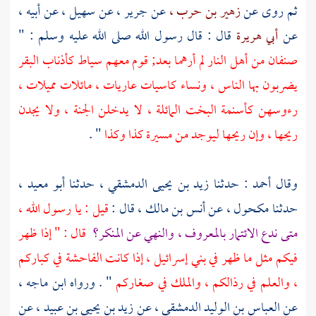
ثم روى عن
زهير بن حرب ،
عن
جرير ،
عن
سهيل ،
عن أبيه ،
عن
أبي هريرة
قال : قال رسول الله صلى الله عليه وسلم : "
صنفان من أهل النار لم أرهما بعد; قوم معهم سياط كأذناب البقر
يضربون بها الناس ، ونساء كاسيات عاريات ، مائلات مميلات ،
رءوسهن كأسنمة البخت المائلة ، لا يدخلن الجنة ، ولا يجدن
ريحها ، وإن ريحها ليوجد من مسيرة كذا وكذا
" .
وقال أحمد : حدثنا
زيد بن يحيى الدمشقي ،
حدثنا
أبو معيد ،
حدثنا
مكحول ،
عن
أنس بن مالك ،
قال :
قيل : يا رسول الله ،
متى ندع الائتمار بالمعروف ، والنهي عن المنكر؟
قال : " إذا ظهر
فيكم مثل ما ظهر في
بني إسرائيل ،
إذا كانت الفاحشة في كباركم
، والعلم في رذالكم ، والملك في صغاركم
" . ورواه
ابن ماجه ،
عن
العباس بن الوليد الدمشقي ،
عن
زيد بن يحيى بن عبيد ،
عن