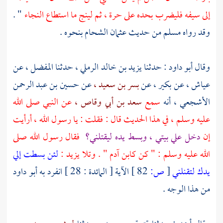
إلى سيفه فليضرب بحده على حرة ، ثم لينج ما استطاع النجاء
" .
وقد رواه
مسلم
من حديث
عثمان الشحام
بنحوه .
وقال
أبو داود :
حدثنا
يزيد بن خالد الرملي ،
حدثنا
المفضل ،
عن
عياش ،
عن
بكير ،
عن
بسر بن سعيد ،
عن
حسين بن عبد الرحمن
الأشجعي ،
أنه
سمع
سعد بن أبي وقاص ،
عن النبي صلى الله
عليه وسلم ، في هذا الحديث قال : فقلت : يا رسول الله ، أرأيت
إن
دخل علي بيتي ، وبسط يده ليقتلني؟
فقال رسول الله صلى
الله عليه وسلم : " كن كابن آدم " . وتلا يزيد :
لئن بسطت إلي
يدك لتقنلني
[
ص:
82 ]
الآية [ المائدة : 28 ] انفرد به
أبو داود
من هذا الوجه .