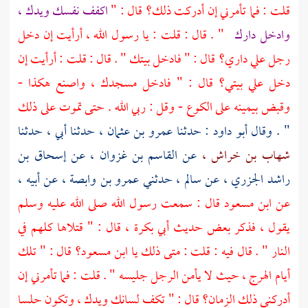
قلت : فما تأمرني إن أدركت ذلك؟ قال : "
اكفف نفسك ويدك ،
وادخل دارك
" . قال : قلت : يا رسول الله ، أرأيت إن دخل
رجل علي داري؟ قال : " فادخل بيتك " . قال : قلت : أرأيت إن
دخل علي بيتي؟ قال : " فادخل مسجدك ، واصنع هكذا -
وقبض بيمينه على الكوع - وقل : ربي الله . حتى تموت على ذلك
" . وقال
أبو داود :
حدثنا
عمرو بن عثمان ،
حدثنا أبي ، حدثنا
شهاب بن خراش ،
عن
القاسم بن غزوان ،
عن
إسحاق بن
راشد الجزري ،
عن
سالم ،
حدثني
عمرو بن وابصة ،
عن أبيه ،
عن
ابن مسعود
قال : سمعت رسول الله صلى الله عليه وسلم
يقول ، فذكر بعض حديث
أبي بكرة ،
قال : " قتلاها كلهم في
النار " . قال فيه : قلت : متى ذلك يا
ابن مسعود؟
قال : " تلك
أيام الهرج ، حيث لا يأمن الرجل جليسه " . قلت : فما تأمرني إن
أدركني ذلك الزمان؟ قال : " تكف لسانك ويدك ، وتكون حلسا