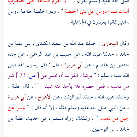
صلى الله عليه وسلم يقول : "
لا تقوم الساعة حتى تضطرب
أليات نساء دوس على
ذي الخلصة
" .
وذو الخلصة
طاغية
دوس
،
التي كانوا يعبدون في الجاهلية .
وقال
البخاري
: حدثنا
عبد الله بن سعيد الكندي ،
عن
عقبة بن
خالد ،
حدثنا
عبيد الله ،
عن
خبيب بن عبد الرحمن ،
عن جده
حفص بن عاصم ،
عن
أبي هريرة ،
قال : قال رسول الله صلى
الله عليه وسلم : "
يوشك
الفرات
أن يحسر عن
[
ص:
73 ]
كنز
من ذهب ، فمن حضره فلا يأخذ منه شيئا
" . قال
عقبة :
وحدثنا
عبيد الله ،
حدثنا
أبو الزناد ،
عن
الأعرج ،
عن
أبي هريرة
،
عن النبي صلى الله عليه وسلم مثله ، إلا أنه قال : "
يحسر عن
جبل من ذهب
" . وكذلك رواه
مسلم ،
من حديث
عقبة بن
خالد ،
من الوجهين .