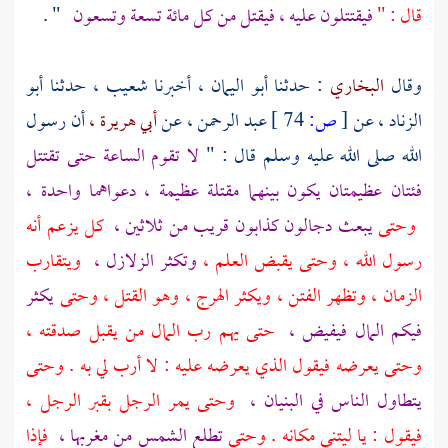
قال : "
فيقتتلون عليه ، فيقتل من كل مائة تسعة وتسعون
" .
وقال
البخاري
: حدثنا
أبو اليمان ،
أخبرنا
شعيب ،
حدثنا
أبو
الزناد ،
عن
[
ص:
74 ]
عبد الرحمن ،
عن
أبي هريرة ،
أن رسول
الله صلى الله عليه وسلم قال : "
لا تقوم الساعة حتى تقتتل
فئتان عظيمتان يكون بينهما مقتلة عظيمة ، دعواهما واحدة ،
وحتى
يبعث دجالون كذابون قريب من ثلاثين ،
كل يزعم أنه
رسول الله ، وحتى يقبض العلم ،
وتكثر الزلازل ،
ويتقارب
الزمان ، وتظهر الفتن ، ويكثر الهرج ، وهو القتل ، وحتى
يكثر
فيكم المال فيفيض ،
حتى يهم رب المال من يقبل صدقته ،
وحتى يعرضه فيقول الذي يعرضه عليه : لا أرب لي به . وحتى
يتطاول الناس في البنيان ،
وحتى يمر الرجل بقبر الرجل ،
فيقول : يا ليتني مكانه . وحتى
تطلع الشمس من مغربها ،
فإذا