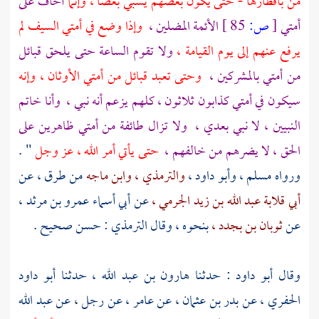
من بأقطارها - حتى يكون بعضهم يسبي بعضا ، وإنما
أخاف على
أمتي
[
ص:
85 ]
الأئمة المضلين ،
وإذا وضع في أمتي السيف لم
يرفع عنهم إلى يوم القيامة ،
ولا تقوم الساعة حتى يلحق قبائل
من أمتي بالمشركين ،
وحتى تعبد قبائل من أمتي الأوثان ، وإنه
سيكون في أمتي كذابون ثلاثون ، كلهم يزعم أنه نبي ،
وأنا خاتم
النبيين ، لا نبي بعدي ،
ولا تزال طائفة من أمتي ظاهرين على
الحق ، لا يضرهم من خالفهم ،
حتى يأتي أمر الله ، عز وجل
" .
ورواه
مسلم ،
وأبو داود ،
والترمذي ،
وابن ماجه
من طرق ، عن
أبي قلابة عبد الله بن زيد الجرمي ،
عن
أبي أسماء عمرو بن مرثد ،
عن
ثوبان بن بجدد ،
بنحوه ، وقال
الترمذي
: حسن صحيح .
وقال
أبو داود :
حدثنا
هارون بن عبد الله ،
حدثنا
أبو داود
الحفري ،
عن
بدر بن عثمان ،
عن
عامر ،
عن رجل ، عن
عبد الله