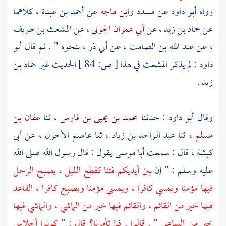
رواه
أبو داود
عن
مسدد
وابن ماجه
عن
أحمد بن عبدة ،
كلاهما
عن
حماد بن زيد ،
عن
أبي عمران الجوني ،
عن
المشعث بن طريف
،
عن
عبد الله بن الصامت ،
عن
أبي ذر ،
بنحوه " . ثم قال
أبو
داود :
لم يذكر
المشعث
في هذا
[
ص:
84 ]
الحديث غير
حماد بن
زيد
.
وقال
أبو داود :
حدثنا
محمد بن يحيى بن فارس ،
ثنا
عفان بن
مسلم ،
ثنا
عبد الواحد بن زياد ،
ثنا
عاصم الأحول ،
عن
أبي
كبشة ،
قال : سمعت
أبا موسى
يقول : قال رسول الله صلى الله
عليه وسلم : " إن
بين أيديكم فتنا كقطع الليل ، يصبح الرجل
فيها مؤمنا ويمسي كافرا ، ويمسي مؤمنا ويصبح كافرا ، القاعد
فيها خير من القائم ، والقائم فيها خير من الماشي ، والماشي فيها
خير من الساعي " . قالوا . فما تأمرنا؟ قال : " كونوا أحلاس