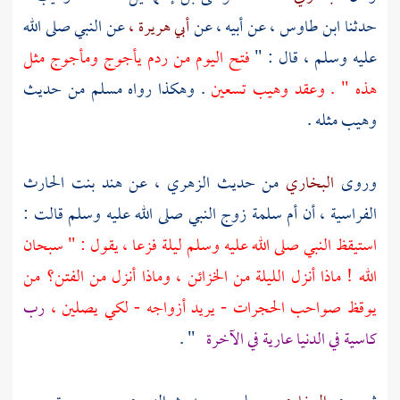
حدثنا
ابن طاوس ،
عن أبيه ، عن
أبي هريرة ،
عن النبي صلى الله
عليه وسلم ، قال : "
فتح اليوم من ردم يأجوج ومأجوج مثل
هذه " . وعقد
وهيب
تسعين
. وهكذا رواه
مسلم
من حديث
وهيب
مثله .
وروى
البخاري
من حديث
الزهري ،
عن
هند بنت الحارث
الفراسية ،
أن
أم سلمة
زوج النبي صلى الله عليه وسلم قالت :
استيقظ النبي صلى الله عليه وسلم ليلة فزعا ، يقول : " سبحان
الله ! ماذا أنزل الليلة من الخزائن ، وماذا أنزل من الفتن؟ من
يوقظ صواحب الحجرات - يريد أزواجه - لكي يصلين ،
رب
كاسية في الدنيا عارية في الآخرة
" .