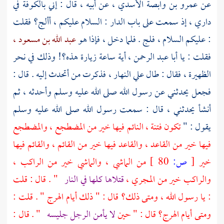
عن
عمرو بن وابصة الأسدي ،
عن أبيه ، قال : إني
بالكوفة
في
داري ، إذ سمعت على باب الدار : السلام عليكم ، أألج؟ فقلت
: عليكم السلام ، فلج . فلما دخل ، فإذا هو
عبد الله بن مسعود ،
فقلت : يا
أبا عبد الرحمن ،
أية ساعة زيارة هذه؟! وذلك في نحر
الظهيرة ، فقال : طال علي النهار ، فذكرت من أتحدث إليه . قال :
فجعل يحدثني عن رسول الله صلى الله عليه وسلم وأحدثه ، ثم
أنشأ يحدثني ، قال : سمعت رسول الله صلى الله عليه وسلم
يقول : "
تكون فتنة ، النائم فيها خير من المضطجع ، والمضطجع
فيها خير من القاعد ، والقاعد فيها خير من القائم ، والقائم فيها
خير
[
ص:
80 ]
من الماشي ، والماشي خير من الراكب ،
والراكب خير من المجري ،
قتلاها كلها في النار
" . قال : قلت
: يا رسول الله ، ومتى ذلك؟ قال : " ذلك أيام الهرج " . قلت :
ومتى أيام الهرج؟ قال : " حين
لا يأمن الرجل جليسه
" . قال :