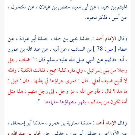
الهيثم بن حميد ،
عن
أبى معيد حفص بن غيلان ،
عن
مكحول ،
عن
أنس ،
فذكر نحوه .
وقال
الإمام أحمد
: حدثنا
يحيى بن حماد ،
حدثنا
أبو عوانة ،
عن
عطاء
[
ص:
78 ]
بن السائب ،
عن أبيه ، عن
عبد الله بن عمرو
،
أنه حدثهم عن النبي صلى الله عليه وسلم قال : "
ضاف رجل
رجلا من
بني إسرائيل ،
وفي داره كلبة مجح ، فقالت الكلبة : والله
لا أنبح ضيف أهلي . قال : فعوى جراؤها في بطنها . قال : قيل :
ما هذا؟ قال : فأوحى الله ، عز وجل ، إلى رجل منهم : هذا مثل
أمة تكون من بعدكم ،
يقهر سفهاؤها حلماءها
" .
وقال
الإمام أحمد
: حدثنا
معاوية بن عمرو ،
حدثنا
أبو إسحاق ،
عن
الأوزاعي ،
حدثني
أبو عمار ،
حدثني جار
لجابر بن عبد الله ،