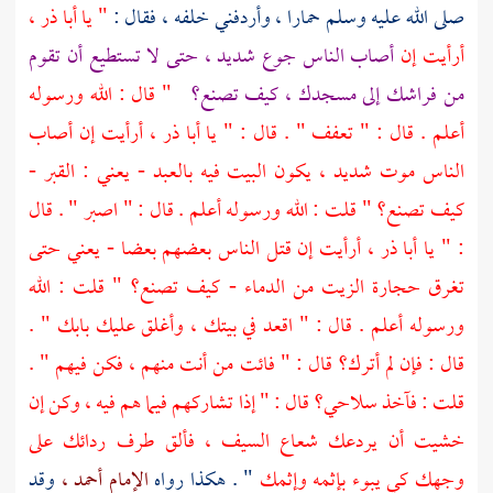
صلى الله عليه وسلم حمارا ، وأردفني خلفه ، فقال :
" يا أبا ذر ،
أرأيت إن
أصاب الناس جوع شديد ، حتى لا تستطيع أن تقوم
من فراشك إلى مسجدك ، كيف تصنع؟
" قال : الله ورسوله
أعلم . قال : " تعفف " . قال : " يا
أبا ذر ،
أرأيت إن أصاب
الناس موت شديد ، يكون البيت فيه بالعبد - يعني : القبر -
كيف تصنع؟ " قلت : الله ورسوله أعلم . قال : " اصبر " . قال
: " يا
أبا ذر ،
أرأيت إن قتل الناس بعضهم بعضا - يعني حتى
تغرق حجارة الزيت من الدماء - كيف تصنع؟ " قلت : الله
ورسوله أعلم . قال : " اقعد في بيتك ، وأغلق عليك بابك " .
قال : فإن لم أترك؟ قال : " فائت من أنت منهم ، فكن فيهم " .
قلت : فآخذ سلاحي؟ قال : " إذا تشاركهم فيما هم فيه ، وكن إن
خشيت أن يردعك شعاع السيف ، فألق طرف ردائك على
وجهك كي يبوء بإثمه وإثمك
" . هكذا رواه
الإمام أحمد ،
وقد