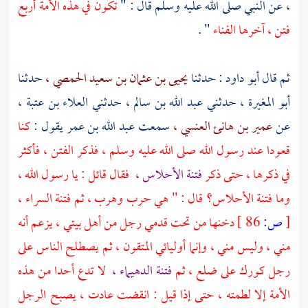
،
عن النبي صلى الله عليه وسلم قال : "
تكون في هذه الأمة أربع
فتن ، آخرها الفناء
" .
ثم قال
أبو داود :
حدثنا
يحيى بن عثمان بن سعيد الحمصي ،
حدثنا
أبو المغيرة ،
حدثني
عبد الله بن سالم ،
حدثني
العلاء بن عتبة ،
عن
عمير بن هانئ العنسي ،
سمعت
عبد الله بن عمر
يقول :
كنا
قعودا عند رسول الله صلى الله عليه وسلم ، فذكر الفتن ، فأكثر
في ذكرها ، حتى ذكر
فتنة الأحلاس ،
فقال قائل : يا رسول الله ،
وما فتنة الأحلاس؟ قال : " هي حرب وهرب ، ثم فتنة السراء ،
[
ص:
86 ]
دخنها من تحت قدمي رجل من أهل بيتي ، يزعم أنه
مني ، وليس مني ، وإنما أوليائي المتقون ، ثم يصطلح الناس على
رجل كورك على ضلع ، ثم
فتنة الدهيماء ،
لا تدع أحدا من هذه
الأمة إلا لطمته ، حتى إذا قيل : انقضت عادت ، يصبح الرجل