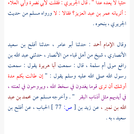
حثيا لا يعده عدا " . قال الجريري : فقلت
لأبي نضرة
وأبي العلاء
: أتريانه
عمر بن عبد العزيز؟
فقالا : لا
ورواه
مسلم
من حديث
الجريري ،
بنحوه .
وقال
الإمام أحمد
: حدثنا
أبو عامر ،
حدثنا
أفلح بن سعيد
الأنصاري ،
شيخ من أهل
قباء
من
الأنصار ،
حدثني عبد
الله بن
رافع مولى أم سلمة ،
قال : سمعت
أبا هريرة
يقول : سمعت
رسول الله صلى الله عليه وسلم يقول : "
إن طالت بكم مدة
أوشك أن ترى
قوما يغدون في سخط الله ، ويروحون في لعنته ،
في أيديهم مثل أذناب البقر
" . وأخرجه
مسلم
عن
محمد بن عبد
الله بن نمير ،
عن
زيد بن
[
ص:
77 ]
الحباب ،
عن
أفلح بن
سعيد ،
به .