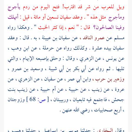
ويل للعرب من شر قد اقترب! فتح اليوم من ردم
يأجوج
ومأجوج
مثل هذه " . وعقد
سفيان
تسعين أو مائة ، قيل :
أنهلك
وفينا الصالحون؟
قال : " نعم ، إذا كثر الخبث
" . وهكذا رواه
مسلم
عن
عمرو الناقد ،
عن
سفيان بن عيينة ،
به . قال : وعقد
سفيان
بيده عشرة . وكذلك رواه عن
حرملة ،
عن
ابن وهب ،
عن
يونس ،
عن
الزهري ،
وقال : وحلق بإصبعه الإبهام ، والتي
تليها . ثم رواه عن
أبي بكر بن أبي شيبة ،
وسعيد بن عمرو ،
وزهير بن حرب ،
وابن أبي عمر ،
عن
سفيان ،
عن
الزهري ،
عن
عروة ،
عن
زينب ،
عن
حبيبة ،
عن
أم حبيبة ،
عن
زينب بنت
جحش ،
فاجتمع فيه تابعيان ، وربيبتان ،
[
ص:
68 ]
وزوجتان
، أربع صحابيات ، رضي الله عنهن .
وقال
البخاري
: حدثنا
موسى بن إسماعيل ،
حدثنا
وهيب ،