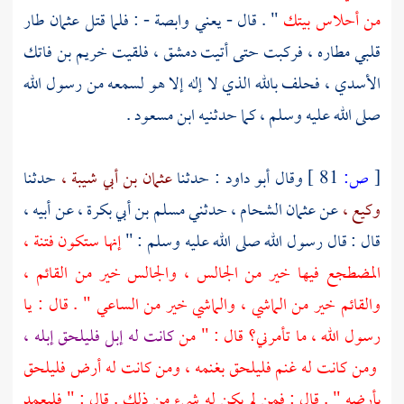
من أحلاس بيتك
" . قال - يعني
وابصة
- : فلما قتل
عثمان
طار
قلبي مطاره ، فركبت حتى أتيت
دمشق ،
فلقيت
خريم بن فاتك
الأسدي ،
فحلف بالله الذي لا إله إلا هو لسمعه من رسول الله
صلى الله عليه وسلم ، كما حدثنيه
ابن مسعود
.
[
ص:
81 ]
وقال
أبو داود :
حدثنا
عثمان بن أبي شيبة ،
حدثنا
وكيع ،
عن
عثمان الشحام ،
حدثني
مسلم بن أبي بكرة ،
عن أبيه ،
قال : قال رسول الله صلى الله عليه وسلم : "
إنها ستكون فتنة ،
المضطجع فيها خير من الجالس ، والجالس خير من القائم ،
والقائم خير من الماشي ، والماشي خير من الساعي " . قال : يا
رسول الله ، ما تأمرني؟ قال : " من
كانت له إبل فليلحق إبله ،
ومن كانت له غنم فليلحق بغنمه ، ومن كانت له أرض فليلحق
بأرضه " . قال : فمن لم يكن له شيء من ذلك . قال : " فليعمد