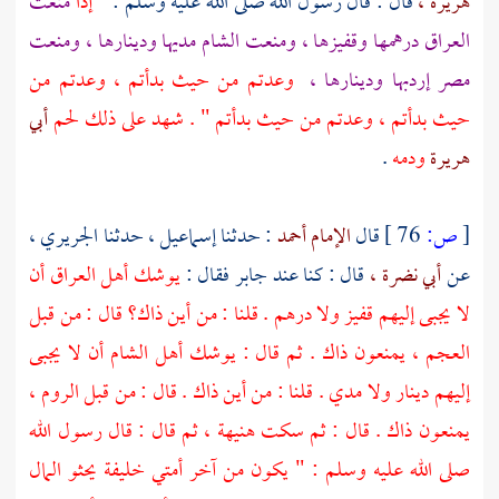
هريرة ،
قال : قال رسول الله صلى الله عليه وسلم : "
إذا
منعت
العراق
درهمها وقفيزها ، ومنعت
الشام
مديها ودينارها ، ومنعت
مصر
إردبها ودينارها ،
وعدتم من حيث بدأتم ، وعدتم من
حيث بدأتم ، وعدتم من حيث بدأتم " . شهد على ذلك لحم
أبي
هريرة
ودمه
.
[
ص:
76 ]
قال
الإمام أحمد
: حدثنا
إسماعيل ،
حدثنا
الجريري ،
عن
أبي نضرة ،
قال : كنا عند
جابر
فقال :
يوشك أهل
العراق
أن
لا يجبى إليهم قفيز ولا درهم . قلنا : من أين ذاك؟ قال : من قبل
العجم ، يمنعون ذاك . ثم قال : يوشك أهل
الشام
أن لا يجبى
إليهم دينار ولا مدي . قلنا : من أين ذاك . قال : من قبل
الروم ،
يمنعون ذاك . قال : ثم سكت هنيهة ، ثم قال : قال رسول الله
صلى الله عليه وسلم : " يكون من آخر أمتي خليفة يحثو المال