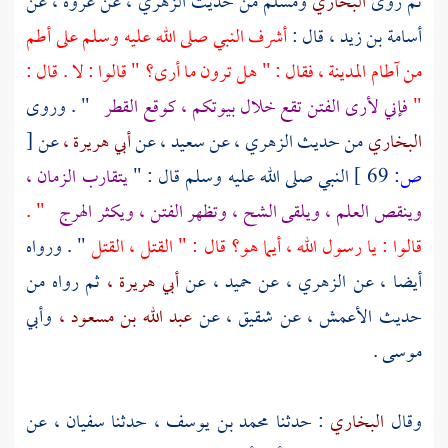
ثم روى
البخاري
ومسلم
من حديث
الزهري ،
عن
عروة ،
عن
أسامة بن زيد ،
قال :
أشرف النبي صلى الله عليه وسلم على أطم
من آطام
المدينة ،
فقال : " هل ترون ما أرى؟ " قالوا : لا . قال :
"
فإني لأرى الفتن تقع خلال بيوتكم ، كوقع القطر
" . وروى
البخاري
من حديث
الزهري ،
عن
سعيد ،
عن
أبي هريرة ،
عن
[
ص:
69 ]
النبي صلى الله عليه وسلم قال : "
يتقارب الزمان ،
وينقص العلم ، ويلقى الشح ، وتظهر الفتن ، ويكثر الهرج
" .
قالوا : يا رسول الله ، أيما هو؟ قال : " القتل ، القتل
" . ورواه
أيضا ، عن
الزهري ،
عن
حميد ،
عن
أبي هريرة ،
ثم رواه من
حديث
الأعمش ،
عن
شقيق ،
عن
عبد الله بن مسعود ،
وأبي
موسى
.
وقال
البخاري
: حدثنا
محمد بن يوسف ،
حدثنا
سفيان ،
عن