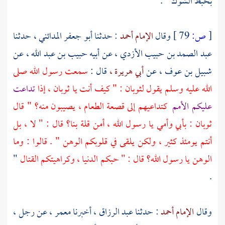
بخبط الشوك " .
[
ص:
79 ]
وقال
الإمام أحمد
: حدثنا
أبو جعفر المدائني ،
حدثنا
عبد الصمد بن حبيب الأزدي ،
عن أبيه
حبيب بن عبد الله ،
عن
شبيل بن عوف ،
عن
أبي هريرة ،
قال :
سمعت رسول الله صلى
الله عليه وسلم يقول
لثوبان
: " كيف أنت يا
ثوبان ،
إذا
تداعت
عليكم الأمم
كتداعيهم إلى قصعة الطعام ، يصيبون منه؟ " قال
ثوبان
: بأبي وأمي يا رسول الله ، أمن قلة بنا؟ قال : " لا ، بل
أنتم يومئذ كثير ، ولكن يلقى في قلوبكم الوهن " . قالوا : وما
الوهن يا رسول الله؟ قال : " حبكم الدنيا ، وكراهيتكم القتال
"
.
وقال
الإمام أحمد
: حدثنا
عبد الرزاق ،
أخبرنا
معمر ،
عن رجل ،