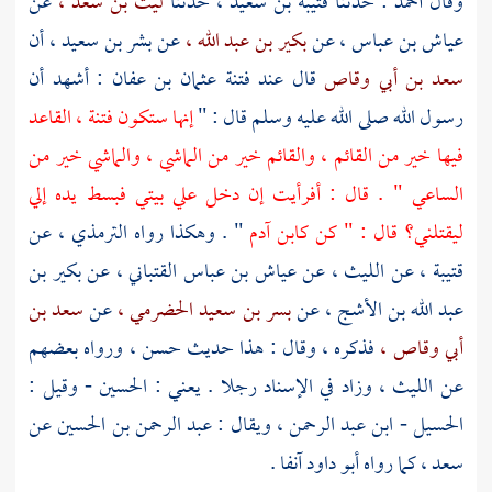
وقال أحمد : حدثنا
قتيبة بن سعيد ،
حدثنا
ليث بن سعد ،
عن
عياش بن عباس ،
عن
بكير بن عبد الله ،
عن
بشر بن سعيد ،
أن
سعد بن أبي وقاص
قال عند فتنة
عثمان بن عفان
: أشهد أن
رسول الله صلى الله عليه وسلم قال : "
إنها ستكون فتنة ، القاعد
فيها خير من القائم ، والقائم خير من الماشي ، والماشي خير من
الساعي " . قال : أفرأيت إن دخل علي بيتي فبسط يده إلي
ليقتلني؟ قال : " كن كابن آدم
" . وهكذا رواه
الترمذي ،
عن
قتيبة ،
عن
الليث ،
عن
عياش بن عباس القتباني ،
عن
بكير بن
عبد الله بن الأشج ،
عن
بسر بن سعيد الحضرمي ،
عن
سعد بن
أبي وقاص ،
فذكره ، وقال : هذا حديث حسن ، ورواه بعضهم
عن
الليث ،
وزاد في الإسناد رجلا . يعني :
الحسين
- وقيل :
الحسيل - ابن عبد الرحمن ،
ويقال :
عبد الرحمن بن الحسين
عن
سعد ،
كما رواه
أبو داود
آنفا .