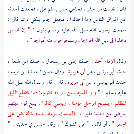
قال : قدمت من سفر ، فجاءني
جابر
يسلم علي ، فجعلت أحدثه
عن افتراق الناس وما أحدثوا ، فجعل
جابر
يبكي ، ثم قال :
سمعت رسول الله صلى الله عليه وسلم يقول :
"
إن الناس
دخلوا في دين الله أفواجا ، وسيخرجون منه أفواجا " .
وقال
الإمام أحمد
: حدثنا
يحيى بن إسحاق ،
حدثنا
ابن لهيعة ،
حدثنا
أبو يونس ،
عن
أبي هريرة
. وقال
حسن
: حدثنا
ابن لهيعة ،
حدثنا
أبو يونس ،
عن
أبي هريرة ،
قال : قال رسول الله صلى الله
عليه وسلم : "
ويل للعرب من شر قد اقترب; فتنا كقطع الليل
المظلم ، يصبح الرجل مؤمنا ، ويمسي كافرا ،
يبيع قوم دينهم
بعرض من الدنيا قليل ،
المتمسك يومئذ بدينه كالقابض على
الجمر
" . أو قال : " على الشوك " . وقال حسن في حديثه : "