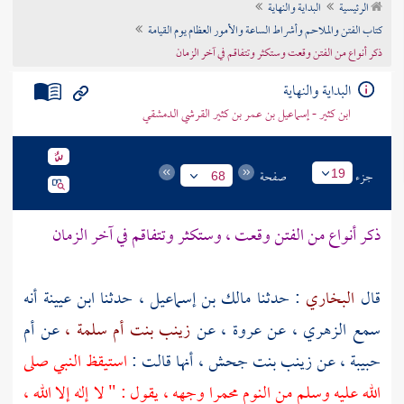
الرئيسية
البداية والنهاية
تراجم الأعلام
كتاب الفتن والملاحم وأشراط الساعة والأمور العظام يوم القيامة
ذكر أنواع من الفتن وقعت وستكثر وتتفاقم في آخر الزمان
البداية والنهاية
ابن كثير - إسماعيل بن عمر بن كثير القرشي الدمشقي
جزء
صفحة
19
68
ذكر أنواع من الفتن وقعت ، وستكثر وتتفاقم في آخر الزمان
قال
البخاري
: حدثنا
مالك بن إسماعيل ،
حدثنا
ابن عيينة
أنه
سمع
الزهري ،
عن
عروة ،
عن
زينب بنت أم سلمة ،
عن
أم
حبيبة ،
عن
زينب بنت جحش ،
أنها قالت :
استيقظ النبي صلى
الله عليه وسلم من النوم محمرا وجهه ، يقول : " لا إله إلا الله ،