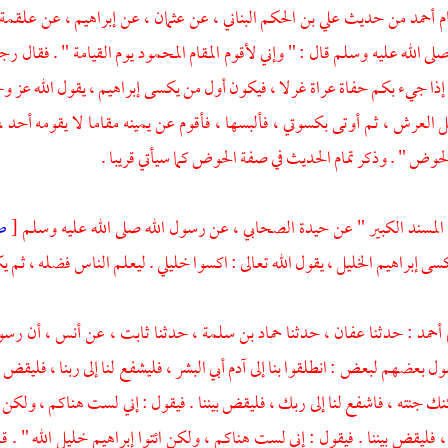
 أحمد من حديث علي بن الحكم البناني ، عن عثمان ، عن إبراهيم ، عن علقمة 
لى الله عليه وسلم قال : " وإني لأقوم المقام المحمود يوم القيامة " . فقال رج
 إذا جيء بكم حفاة عراة غرلا ، فيكون أول من يكسى إبراهيم ، يقول الله عز وجل
 العرش ، ثم أوتى بكسوتي ، فألبسها ، فأقوم عن يمينه مقاما لا يقومه أحد ،
الحوض " . وذكر تمام الحديث في صفة الحوض كما سيأتي قريبا .
 المسند الكبير " عن حيدة الصحابي ، عن رسول الله صلى الله عليه وسلم
[
ص
ى إبراهيم الخليل ، يقول الله تعالى : اكسوا خليلي . ليعلم الناس فضله ، ثم ي
 أحمد : حدثنا عفان ، حدثنا حماد بن سلمة ، حدثنا ثابت ، عن أنس ، أن رسو
قول بعضهم لبعض : انطلقوا بنا إلى آدم أبي البشر ، فليشفع لنا إلى ربنا ، فليقض ب
ك جنته ، فاشفع لنا إلى ربك ، فليقض بيننا . فيقول : إني لست هناكم ، ولكن ائت
، فليقض بيننا . فيقول : إني لست هناكم ، ولكن ائتوا إبراهيم خليل الله " . قال