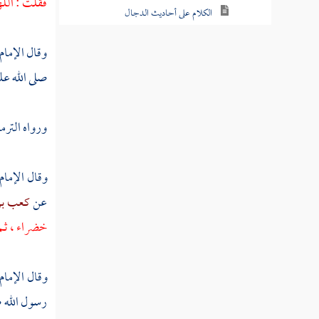
فقلت : الله
الكلام على أحاديث الدجال
حديث فاطمة بنت قيس في الدجال
وقال الإمام
صلى الله عل
حديث النواس بن سمعان الكلابي عن
الدجال
ورواه
الترم
حديث عن أبي أمامة الباهلي صدي بن
عجلان في معنى حديث النواس بن سمعان
وقال الإمام
ذكر أحاديث منثورة في الدجال
عن
كعب بن
ذكر ما يعصم من الدجال
خضراء ، ثم 
ملخص سيرة الدجال
وقال الإمام
صفة الدجال
رسول الله ص
خبر عجيب ونبأ غريب