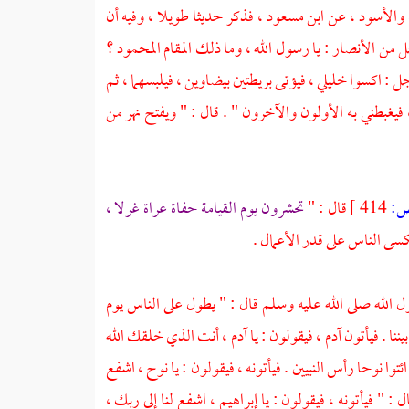
والأسود ، عن ابن مسعود ، فذكر حديثا طويلا ، وفيه أن
ل من الأنصار : يا رسول الله ، وما ذلك المقام المحمود ؟
 : اكسوا خليلي ، فيؤتى بريطتين بيضاوين ، فيلبسهما ، ثم
 فيغبطني به الأولون والآخرون " . قال : " ويفتح نهر من
:
414 ]
قال : "
تحشرون يوم القيامة حفاة عراة غرلا ،
كسى الناس على قدر الأعمال .
ل الله صلى الله عليه وسلم قال : " يطول على الناس يوم
يننا . فيأتون آدم ، فيقولون : يا آدم ، أنت الذي خلقك الله
وا نوحا رأس النبيين . فيأتونه ، فيقولون : يا نوح ، اشفع
 : " فيأتونه ، فيقولون : يا إبراهيم ، اشفع لنا إلى ربك ،