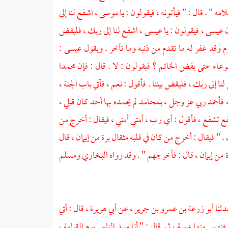
 " . قال : " فيأتونه ، فيقولون : يا موسى ، اشفع لنا إلى
ن عيسى ، فيقولون : يا عيسى ، اشفع لنا إلى ربك ، فليقض
يوم وقد غفر له ما تقدم من ذنبه وما تأخر . ويقول عيسى :
وعاء حتى يفض الخاتم ؟ فيقولون : لا . قال : فإن محمدا
نا إلى ربك ، فليقض بيننا . فأقول : نعم ، فآتي باب الجنة ،
فأحمد ربي عز وجل ، بمحامد لم يحمده بها أحد كان قبلي ،
 تشفع ، فأقول : أي رب ، أمتي أمتي ، فيقال : أخرج من
 " فيقال : أخرج من كان في قلبه مثقال برة من إيمان ، قال
ة من إيمان ، قال : فأخرجهم " . وقد رواه البخاري ومسلم
دثنا أبو زرعة بن عمرو بن جرير ، عن أبي هريرة ، قال : أتي
فنهس منها نهسة ، ثم قال : " أنا سيد الناس يوم القيامة ،