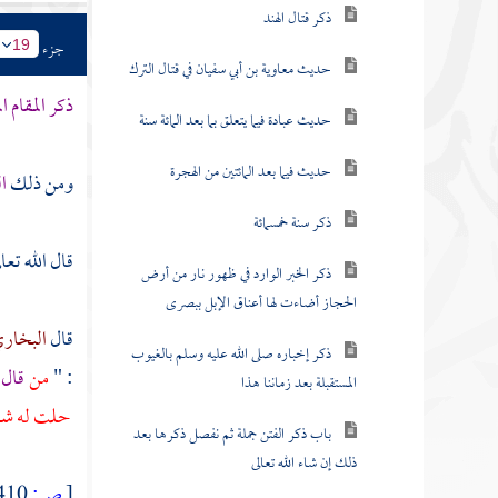
ذكر قتال الهند
جزء
19
حديث معاوية بن أبي سفيان في قتال الترك
ذكر المقام 
حديث عبادة فيما يتعلق بما بعد المائة سنة
حديث فيما بعد المائتين من الهجرة
ومن ذلك
ا
ذكر سنة خمسمائة
قال الله تعا
ذكر الخبر الوارد في ظهور نار من أرض
الحجاز أضاءت لها أعناق الإبل ببصرى
قال
البخار
ذكر إخباره صلى الله عليه وسلم بالغيوب
: "
من
قال 
المستقبلة بعد زماننا هذا
حلت له شفا
باب ذكر الفتن جملة ثم نفصل ذكرها بعد
ذلك إن شاء الله تعالى
[
ص:
410 ]