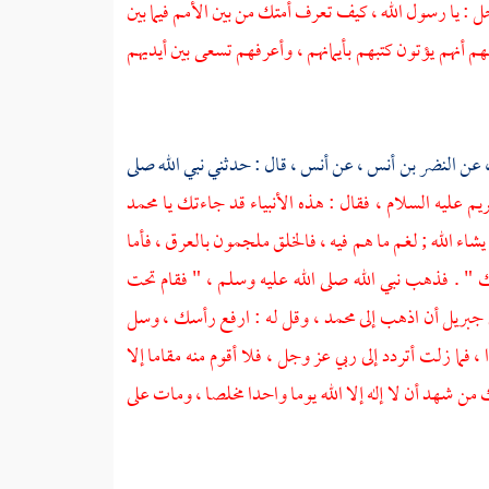
: يا رسول الله ، كيف تعرف أمتك من بين الأمم فيما بين
أنهم يؤتون كتبهم بأيمانهم ، وأعرفهم تسعى بين أيديهم
،
عن
النضر بن أنس ،
عن
أنس ،
قال : حدثني نبي الله صلى
يم عليه السلام ، فقال : هذه الأنبياء قد جاءتك يا محمد
شاء الله ; لغم ما هم فيه ، فالخلق ملجمون بالعرق ، فأما
يك " . فذهب نبي الله صلى الله عليه وسلم ، " فقام تحت
 جبريل أن اذهب إلى محمد ، وقل له : ارفع رأسك ، وسل
ما زلت أتردد إلى ربي عز وجل ، فلا أقوم منه مقاما إلا
ن شهد أن لا إله إلا الله يوما واحدا مخلصا ، ومات على