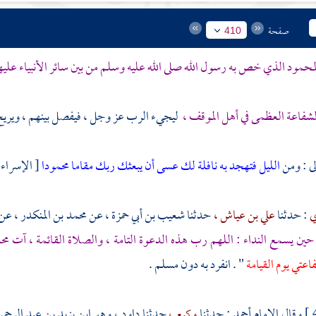
صفحة
410
المحمود الذي خص به رسول الله صلى الله عليه وسلم من بين سائر الأنبياء علي
لشفاعة العظمى في أهل الموقف ،
ليجيء الرب عز وجل ، فيفصل بينهم ، ويريح ا
لى : ومن
الليل فتهجد به نافلة لك عسى أن يبعثك ربك مقاما محمودا
[ الإسراء : 79 ]
ي
: حدثنا
علي بن عياش ،
حدثنا
شعيب بن أبي حمزة ،
عن
محمد بن المنكدر ،
عن
حين يسمع النداء : اللهم رب هذه الدعوة التامة ، والصلاة القائمة ، آت
مح
عتي يوم القيامة
" . انفرد به دون
مسلم
.
وقال الإمام
أحمد
: حدثنا
وكيع ،
حدثنا
داود ،
وهو
ابن يزيد بن عبد الرحم