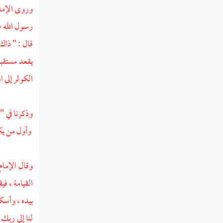
وروى الإمام
خروج الدابة
رسول الله ص
حديث عن أبي أمامة
قال : " ذاك
يقعد مستقبل
ذكر طلوع الشمس من مغربها
الكوثر إلى 
ذكر الدخان الذي يكون قبل يوم القيامة
ذكر الصواعق التي تكون عند اقتراب
وذكرنا في "
الساعة
وأول من يكس
ذكر وقوع المطر الشديد قبل يوم القيامة
وقال الإمام
باب ذكر أمور لا تقوم الساعة حتى تكون ،
منها ما قد وقع ، ومنها ما لم يقع بعد
القيامة ، في
بيده ، وأسكن
صفة أهل آخر الزمان
لنا إلى ربك 