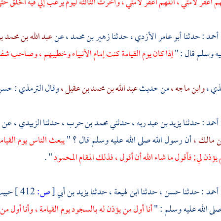
م اغفر لأمتي ، اللهم اغفر لأمتي ، وأخرت الثالثة ليوم يرغب إلي فيه الخلق حت
أحمد
: حدثنا
أبو عامر الأزدي ،
حدثنا
زهير بن محمد ،
عن
عبد الله بن محمد ب
يه وسلم قال : "
إذا كان يوم القيامة كنت إمام الأنبياء وخطيبهم ، وصاحب ش
ذي ،
وابن ماجه ،
من حديث
عبد الله بن محمد بن عقيل ،
وقال
الترمذي
: حسن
أحمد
: حدثنا
يزيد بن عبد ربه ،
حدثني
محمد بن حرب ،
حدثنا
الزبيدي ،
عن
ا
 مالك ،
أن رسول الله صلى الله عليه وسلم قال ؟ "
يبعث الناس يوم القيام
يؤذن لي; فأقول ما شاء الله أن أقول ، فذلك المقام المحمود
" .
أحمد
: حدثنا
حسن ،
حدثنا
ابن لهيعة ،
حدثنا
يزيد بن أبي
[
ص:
412 ]
حبيب
لى الله عليه وسلم : "
أنا أول من يؤذن له بالسجود يوم القيامة ، وأنا أول من