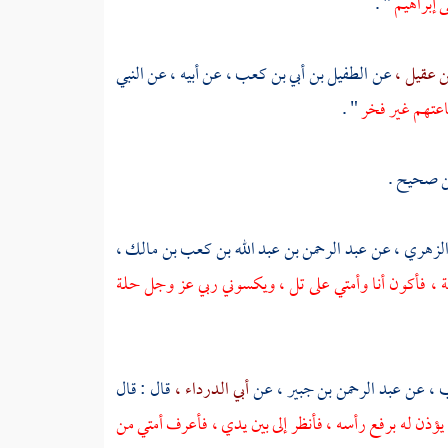
ى
إبراهيم
" .
ن عقيل ،
عن
الطفيل بن أبي بن كعب ،
عن أبيه ، عن النبي
فاعتهم غير فخر
" .
 صحيح .
لزهري ،
عن
عبد الرحمن بن عبد الله بن كعب بن مالك ،
ة ، فأكون أنا وأمتي على تل ، ويكسوني ربي عز وجل حلة
 ،
عن
عبد الرحمن بن جبير ،
عن
أبي الدرداء ،
قال : قال
 يؤذن له برفع رأسه ، فأنظر إلى بين يدي ، فأعرف أمتي من