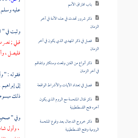
باب افتراق الأمم
عليه وسلم
ذكر شرور تحدث في هذه الأمة في آخر
الزمان
وثبت في " 
فصل في ذكر المهدي الذي يكون في آخر
قبلي ; نصرت
الزمان
فليصل ، وأع
ذكر أنواع من الفتن وقعت وستكثر وتتفاقم
في آخر الزمان
فقوله : " و
إلى
إبراهيم 
فصل في تعداد الآيات والأشراط الواقعة
ذلك مبسوطا 
ذكر قتال الملحمة مع الروم الذي يكون
آخره فتح القسطنطينية
وفي " صحي
ذكر خروج الدجال بعد وقوع الملحمة
، وأول شاف
الرومية وفتح القسطنطينية