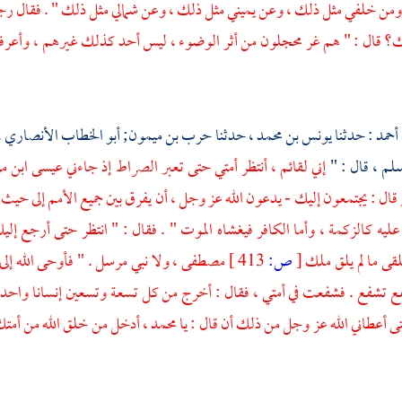
 ومن خلفي مثل ذلك ، وعن يميني مثل ذلك ، وعن شمالي مثل ذلك " . فقال رجل 
ك؟ قال : " هم غر محجلون من أثر الوضوء ، ليس أحد كذلك غيرهم ، وأعرفهم 
أحمد
: حدثنا
يونس بن محمد ،
حدثنا
حرب بن ميمون;
أبو الخطاب الأنصاري 
سلم ، قال : "
إني لقائم ، أنتظر أمتي حتى تعبر الصراط إذ جاءني عيسى ابن مر
قال : يجتمعون إليك - يدعون الله عز وجل ، أن يفرق بين جميع الأمم إلى حيث ي
عليه كالزكمة ، وأما الكافر فيغشاه الموت " . فقال : " انتظر حتى أرجع إل
قى ما لم يلق ملك
[
ص:
413 ]
مصطفى ، ولا نبي مرسل . " فأوحى الله إلى
 تشفع . فشفعت في أمتي ، فقال : أخرج من كل تسعة وتسعين إنسانا واحدا ، ف
أعطاني الله عز وجل من ذلك أن قال : يا محمد ، أدخل من خلق الله من أمتك م