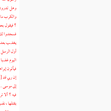
وتكون السماوات بيمينه
وهل تدرون 
ست آيات قبل يوم القيامة
والكرب ما ل
نفخة البعث
؟ فيقول بعض
فسجدوا لك ،
ذكر أحاديث في البعث
يغضب بعده م
حديث أبي رزين في البعث والنشور
أول الرسل إ
ذكر أسماء يوم القيامة
اليوم غضبا 
فيأتون إبراه
ذكر أن يوم القيامة هو يوم النفخ في الصور
لبعث الأجساد من قبورها وأن ذلك يكون في يوم
إن ربي قد
[
الجمعة
إلى موسى . 
ذكر أن أول من تنشق عنه الأرض يوم
فيه ؟ ألا ت
القيامة رسول الله صلى الله عليه وسلم
بقتلها ، نفس