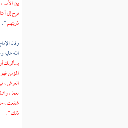
بين الأمم ،
ذكر نزول عيسى ابن مريم من السماء الدنيا
نوح
إلى أمت
إلى الأرض في آخر الزمان
ذريتهم
" .
ذكر الأحاديث الواردة في ذلك
وقال الإمام
حديث عن ابن مسعود في أمر الساعة
الله عليه و
صفة المسيح عيسى ابن مريم رسول الله
يسألونك أو 
عليه السلام
المؤمن فهو 
ذكر خروج يأجوج ومأجوج
العرش ، فيل
ذكر تخريب الكعبة شرفها الله على يدي ذي
تعط ، واشفع
السويقتين الأفحج الحبشي
شفعت ، حتى 
ذكر تخريبه إياها
ذلك " .
المدينة النبوية لا يدخلها الدجال