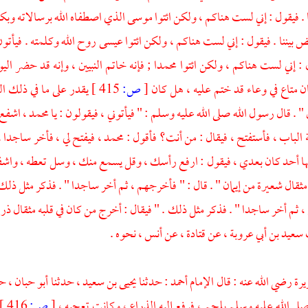
. فيقول : إني لست هناكم ، ولكن ائتوا موسى الذي اصطفاه الله برسالاته وبكلامه
 بيننا . فيقول : إني لست هناكم ، ولكن ائتوا عيسى روح الله وكلمته . فيأتو
ول : إني لست هناكم ، ولكن ائتوا محمدا ; فإنه خاتم النبيين ، وإنه قد حضر ال
ان متاع في وعاء قد ختم عليه ، هل كان
[
ص:
415 ]
يقدر على ما في ذلك ال
 " . قال رسول الله صلى الله عليه وسلم : " فيأتوني ، فيقولون : يا محمد ، اشفع ل
الباب ، فأستفتح ، فيقال : من أنت؟ فأقول : محمد ، فيفتح لي ، فأخر ساجدا ، 
ها أحد كان بعدي ، فيقول : ارفع رأسك ، وقل يسمع منك ، وسل تعطه ، واشفع
مثقال شعيرة من إيمان " . قال : " فأخرجهم ، ثم أخر ساجدا " . فذكر مثل ذلك .
 ثم أخر ساجدا " . فذكر مثل ذلك . " فيقال : أخرج من كان في قلبه مثقال ذر
عيد بن أبي عروبة ، عن قتادة ، عن أنس ، نحوه .
يرة رضي الله عنه : قال الإمام أحمد : حدثنا يحيى بن سعيد ، حدثنا أبو حبان ، ح
لى الله عليه وسلم بلحم ، فرفع إليه الذراع ، وكانت تعجبه ،
[
ص:
416 ]