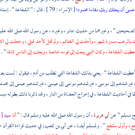
عسى أن يبعثك ربك مقاما محمودا
[ الإسراء : 79 ] . قال : " الشفاعة " . إسناده حسن .
الصحيحين " ، وغيرهما من حديث
جابر ،
وغيره ، عن رسول الله صلى الله عليه
 بالرعب مسيرة شهر ، وأحلت لي الغنائم ، ولم تحل لأحد قبلي ، وجعلت لي ا
طيت الشفاعة ، وكان النبي يبعث إلى قومه خاصة ، وبعثت إلى الناس كافة
" .
أعطيت الشفاعة " . يعني بذلك الشفاعة التي تطلب من
آدم ،
فيقول : لست بصا
،
فيرشدهم إلى
موسى ،
فيرشدهم
موسى
إلى
عيسى ،
فيرشدهم
عيسى
إلى
محمد
في أحاديث الشفاعة ، في إخراج العصاة من النار ، وقد ذكرنا ذلك بطوله مبسو
ح
مسلم
" عن
أبي هريرة ،
أن رسول الله صلى الله عليه وسلم قال : "
أنا
سيد
[
ع ، وأول مشفع
" .
ولمسلم
أيضا ، عن
أبي بن كعب;
في حديث قراءة القرآن ع