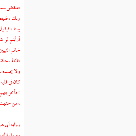
ذكر طرق حديث بعثت أنا والساعة كهاتين
فليقض بيننا 
حديث في تقريب يوم القيامة بالنسبة إلى ما
ربك ، فليقض
سلف من الأزمنة
بيننا ، فيق
ذكر دنو الساعة واقترابها
أرأيتم لو ك
خاتم النبيين
ذكر زوال الدنيا وإقبال الآخرة
فآخذ بحلقة 
حديث الصور بطوله
ولا يحمده ب
النفخ في الصور
كان في قلبه 
: فأخرجهم ،
ذكر أمر هذه النار وحشرها الناس إلى أرض
الشام
، من حديث س
نفخة الصعق
رواية أبي هر
فصل الله يقبض يوم القيامة الأرضين
رسول الله ص