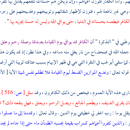
. وأما الكفار فتوزن أعمالهم ، وإن لم يكن لهم حسنات تنفعهم يقابل بها كفر
، وهي غير نافعة لهم ، فتوزن لإظهار شقائهم وتوبيخهم وفضيحتهم على رءوس
لكافر فيطعمه بحسناته في الدنيا ، حتى يوافي الله وليس له حسنة يجزيه بها
" .
قرطبي
في " التذكرة " أن
الكافر قد يوافي يوم القيامة بصدقة وصلة رحم وعتق
عله الله في ضحضاح من نار يغلي منه دماغه ، وفي هذا نظر; إذ قد يكون هذ
 كما سقي
أبو لهب
في النقرة التي هي في ظهر الإبهام بسبب عتاقته
ثويبة
التي أرض
وله تعالى :
ونضع الموازين القسط ليوم القيامة فلا تظلم نفس شيئا
الآية [ الأنبياء
رى هذه الآية العموم ، فيخص من ذلك الكافرون ، وقد
سئل
[
ص:
516 ]
ر
كان يقري الضيف ، ويطعم الجائع ، ويصل الرحم ، ويعتق ، فهل ينفعه ذلك؟ قال : 
 يقل يوما : رب اغفر لي خطيئتي يوم الدين . وقال تعالى :
وقدمنا إلى ما عملوا 
ر :
والذين كفروا أعمالهم كسراب بقيعة يحسبه الظمآن ماء حتى إذا جاءه لم يجد