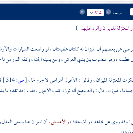
صفحة
514
ر المعتزلة للميزان والرد عليهم
)
قرطبي
عن بعضهم أن الميزان له كفتان عظيمتان ، لو وضعت السماوات والأرض ف
 فظلمة ، وهو منصوب بين يدي العرش ، وعن يمينه الجنة ، وكفة النور من ناحي
نكرت المعتزلة الميزان ، وقالوا : الأعمال أعراض لا جرم لها ،
[
ص:
514 ]
ف
اما ، فتوزن . قال : والصحيح أنه توزن كتب الأعمال . قلت : قد تقدم ما يدل 
ي
: وقد روي عن
مجاهد ،
والضحاك ،
والأعمش ،
أن الميزان هنا بمعنى العدل 
زن هذا .