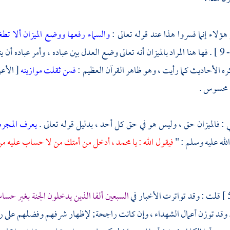
ؤلاء إنما فسروا هذا عند قوله تعالى :
والسماء رفعها ووضع الميزان ألا تطغو
الرحمن : 7 - 9 ] . فها هنا المراد بالميزان أنه تعالى وضع العدل بين عباده ، وأمر عباده
ه الأحاديث كما رأيت ، وهو ظاهر القرآن العظيم :
فمن ثقلت موازينه
[ الأعراف
 محسوس .
ي
: فالميزان حق ، وليس هو في حق كل أحد ، بدليل قوله تعالى .
يعرف المجرم
لله عليه وسلم : "
فيقول الله : يا
محمد ،
أدخل من أمتك من لا حساب عليه من ا
قلت : وقد تواترت الأخبار في
السبعين ألفا الذين يدخلون الجنة بغير حس
. وقد توزن أعمال الشهداء ، وإن كانت راجحة; لإظهار شرفهم وفضلهم على رءو