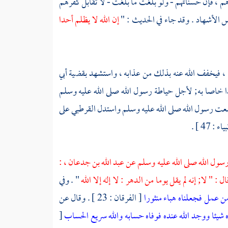
هم ، فإن حسناتهم - ولو بلغت ما بلغت - لا تقابل كفرهم
 الأشهاد . وقد جاء في الحديث : "
إن الله لا يظلم أحدا
، فيخفف الله عنه بذلك من عذابه ، واستشهد بقضية
أبي
ا خاصا به; لأجل حياطة رسول الله صلى الله عليه وسلم
عت رسول الله صلى الله عليه وسلم واستدل
القرطبي
على
 : 47 ] .
سول الله صلى الله عليه وسلم عن
عبد الله بن جدعان ،
:
" لا; إنه لم يقل يوما من الدهر : لا إله إلا الله
" . وفي
من عمل فجعلناه هباء منثورا
[ الفرقان : 23 ] . وقال عن
ه شيئا ووجد الله عنده فوفاه حسابه والله سريع الحساب
[