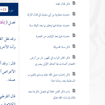
ذكر قتال الهند
جزء
19
حديث معاوية بن أبي سفيان في قتال الترك
فصل (
إنكا
حديث عبادة فيما يتعلق بما بعد المائة سنة
حديث فيما بعد المائتين من الهجرة
وقد نقل
ال
وأما الأخرى
ذكر سنة خمسمائة
ذكر الخبر الوارد في ظهور نار من أرض
قال : وقد أ
الحجاز أضاءت لها أعناق الإبل ببصرى
الأعراض أجس
ذكر إخباره صلى الله عليه وسلم بالغيوب
عمله .
المستقبلة بعد زماننا هذا
باب ذكر الفتن جملة ثم نفصل ذكرها بعد
قال
القرطب
ذلك إن شاء الله تعالى
الكلام في و