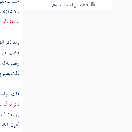
حساب عليهم 
الكلام على أحاديث الدجال
ولا توازنه 
حديث فاطمة بنت قيس في الدجال
حسنة ، أما ا
حديث النواس بن سمعان الكلابي عن
الدجال
وقد ذكر
ال
طالب
حين ج
حديث عن أبي أمامة الباهلي صدي بن
عجلان في معنى حديث النواس بن سمعان
ونصرته له ،
ذلك بعموم ق
ذكر أحاديث منثورة في الدجال
ذكر ما يعصم من الدجال
قلت : وقصا
ملخص سيرة الدجال
ذكر له أنه 
رواية : " لم
صفة الدجال
أعمال الكفا
خبر عجيب ونبأ غريب