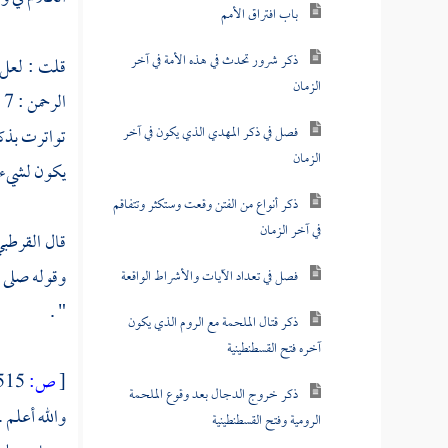
باب افتراق الأمم
ذكر شرور تحدث في هذه الأمة في آخر
قلت : لعل ه
الزمان
فصل في ذكر المهدي الذي يكون في آخر
تواترت بذكر
الزمان
يكون لشيء
ذكر أنواع من الفتن وقعت وستكثر وتتفاقم
في آخر الزمان
قال
القرطب
وقوله صلى ا
فصل في تعداد الآيات والأشراط الواقعة
" .
ذكر قتال الملحمة مع الروم الذي يكون
آخره فتح القسطنطينية
[
ص:
515 ]
ذكر خروج الدجال بعد وقوع الملحمة
والله أعلم 
الرومية وفتح القسطنطينية