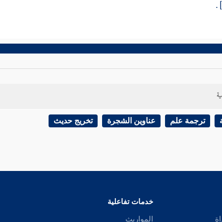
ية
ترجمة علم
عناوين الشجرة
تخريج حديث
خدمات تفاعلية
اة
المواريث