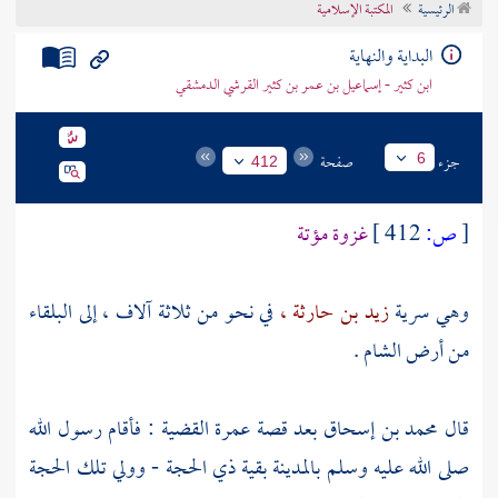
الرئيسية
المكتبة الإسلامية
تراجم الأعلام
البداية والنهاية
ابن كثير - إسماعيل بن عمر بن كثير القرشي الدمشقي
جزء
صفحة
6
412
[
ص:
412 ]
غزوة
مؤتة
وهي سرية
زيد بن حارثة ،
في نحو من ثلاثة آلاف ، إلى
البلقاء
من أرض
الشام
.
قال
محمد بن إسحاق
بعد قصة عمرة القضية : فأقام رسول الله
صلى الله عليه وسلم
بالمدينة
بقية ذي الحجة - وولي تلك الحجة