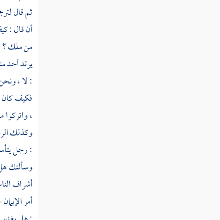
ثم دخلت سنة ثمان وأربعين
ثم قال لترج
أن قال : كي
ثم دخلت سنة تسع وأربعين
من ملك ؟ قل
يرتد أحد من
سنة خمسين من الهجرة
: لا ، ونحن
فكيف كان قتا
ثم دخلت سنة إحدى وخمسين
، واتركوا م
ثم دخلت سنة ثنتين وخمسين
وكذلك الرسل
: رجل يتأس
ثم دخلت سنة ثلاث وخمسين
وسألتك هل ك
أشراف الناس
ثم دخلت سنة أربع وخمسين
أمر الإيمان
ثم دخلت سنة خمس وخمسين
: هل يغدر 