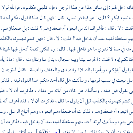
مانه : قل لهم : إني سائل هذا عن هذا الرجل ، فإن كذبني فكذبوه . فوالله لولا 
ف نسبه فيكم ؟ قلت : هو فينا ذو نسب . قال : فهل قال هذا القول منكم أحد 
ت : لا . قال : فأشراف الناس اتبعوه أم ضعفاؤهم ؟ قلت : بل ضعفاؤهم . قا
هم سخطة لدينه بعد أن يدخل فيه ؟ قلت : لا . قال : فهل كنتم تتهمونه بالكذب
 منه في مدة لا ندري ما هو فاعل فيها . قال : ولم تمكني كلمة أدخل فيها شيئا غ
لكم إياه ؟ قلت : الحرب بيننا وبينه سجال ، ينال منا وننال منه . قال : ماذا ي
ا يقول آباؤكم ، ويأمرنا بالصلاة والصدق والعفاف والصلة . فقال للترجما
 تبعث في نسب قومها ، وسألتك هل قال أحد منكم هذا القول قبله ، فذكرت أ
ى بقول قيل قبله . وسألتك هل كان من آبائه من ملك ، فذكرت أن لا ، فل
نتم تتهمونه بالكذب قبل أن يقول ما قال ، فذكرت أن لا ، فقد أعرف أنه ل
 اتبعوه أم ضعفاؤهم ، فذكرت أن ضعفاءهم اتبعوه ، وهم أتباع الرسل . وس
 حتى يتم ، وسألتك أيرتد أحد منهم سخطة لدينه بعد أن يدخل فيه ، فذكرت أن
، فذكرت أن لا ، وكذلك الرسل لا تغدر
[
ص:
476 ]
. وسألتك بما يأمركم 