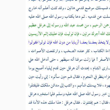
ا ، فسيملك موضع قدمي هاتين ، وقد كنت أعلم أنه خارج
سلت عن قدميه . ثم دعا بكتاب رسول الله صلى الله عليه
رحمن الرحيم ، من
محمد
عبد الله ورسوله إلى
هرقل
عظيم
ؤتك الله أجرك مرتين ، فإن توليت فإن عليك إثم الأريسيين
 ولا يتخذ بعضنا بعضا أربابا من دون الله فإن تولوا فقولوا
قراءة الكتاب ، كثر عنده الصخب ، وارتفعت الأصوات ،
الأصفر
! فما زلت موقنا أنه سيظهر ، حتى أدخل الله علي
نصارى
الشام
، يحدث أن
هرقل
حين قدم
إيلياء
أصبح يوما
اء ينظر في النجوم ، فقال لهم حين سألوه : إني رأيت حين
يهود ، فلا يهمنك شأنهم ، واكتب إلى مدائن ملكك فليقتلوا
ن خبر رسول الله صلى الله عليه وسلم فلما استخبره
هرقل
 فقال : هم يختتنون . فقال
هرقل
: هذا ملك هذه الأمة قد