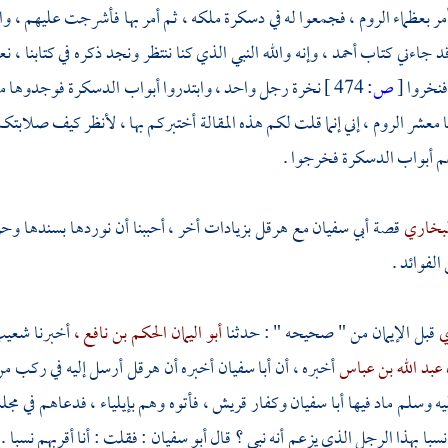
فأمر بعظماء الروم ، فجمعوا له في دسكرة ملكه ، ثم أمر بها فأشرجت عليهم ، 
 قد جاءني كتاب
أحمد ،
وإنه والله النبي الذي كنا ننتظر ونجد ذكره في كتابنا ، 
فنخروا
[
ص:
474 ]
نخرة رجل واحد ، وابتدروا أبواب الدسكرة فوجدوها مغل
يا معشر الروم ، إني إنما قلت لكم هذه المقالة أختبركم بها ، لأنظر كيف صلابتك
م أبواب الدسكرة فخرجوا .
لبخاري
قصة
أبي سفيان
مع
هرقل
بزيادات أخر ، أحببنا أن نوردها بسندها وحر
 الفوائد .
ي
قبل الإيمان من " صحيحه " : حدثنا
أبو اليمان الحكم بن نافع ،
أخبرنا
شعيب
عبد الله بن عباس
أخبره ، أن
أبا سفيان
أخبره أن
هرقل
أرسل إليه في ركب م
يه وسلم ماد فيها
أبا سفيان
وكفار
قريش ،
فأتوه وهم
بإيلياء
، فدعاهم في مجلس
سبا بهذا الرجل الذي يزعم أنه نبي ؟ قال
أبو سفيان
: فقلت : أنا أقربهم نسبا 