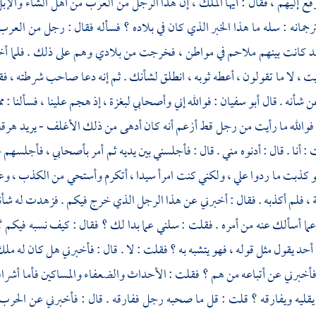
ع إليهم ، فقال : أيها الملك ، إن هذا الرجل من العرب من أهل الشاء والإبل
لترجمانه : سله ما هذا الخبر الذي كان في بلاده ؟ فسأله فقال : رجل من العر
 كانت بينهم ملاحم في مواطن ، فخرجت من بلادي وهم على ذلك . فلما أخبره ا
ت ، لا ما تقولون ، أعطه ثوبه ، انطلق لشأنك . ثم إنه دعا صاحب شرطته ، فق
ن شأنه . قال
أبو سفيان
: فوالله إني وأصحابي
لبغزة
، إذ هجم علينا ، فسألنا : ممن
فوالله ما رأيت من رجل قط أزعم أنه كان أدهى من ذلك الأغلف - يريد
هرق
 : أنا . قال : أدنوه مني . قال : فأجلسني بين يديه ثم أمر بأصحابي ، فأجلسهم
 كذبت ما ردوا علي ، ولكني كنت امرأ سيدا ، أتكرم وأستحي من الكذب ، وعر
، فلم أكذبه . فقال : أخبرني عن هذا الرجل الذي خرج فيكم . فزهدت له شأنه 
 عما أسألك عنه من أمره . فقلت : سلني عما بدا لك ؟ فقال : كيف نسبه فيكم 
 أحد يقول مثل قوله ، فهو يتشبه به ؟ فقلت : لا . قال : فأخبرني هل كان له ملك
: فأخبرني عن أتباعه من هم ؟ فقلت : الأحداث والضعفاء والمساكين فأما أشراف
 يقليه ويفارقه ؟ قلت : قل ما صحبه رجل ففارقه . قال : فأخبرني عن الحرب 