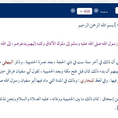
صفحة
468
بسم الله الرحمن الرحيم
سول الله صلى الله عليه وسلم إلى ملوك الآفاق وكتبه إليهم يدعوهم ، إلى الل
ي
أن ذلك في آخر سنة ست في ذي الحجة ، بعد عمرة
الحديبية
. وذكر
البيهقي
ه
ينهم أن بدء ذلك كان قبل فتح
مكة
وبعد
الحديبية ،
لقول
أبي سفيان
لهرقل
حين 
فيها . وفي لفظ
للبخاري
: وذلك في المدة التي ماد فيها
أبو سفيان
رسول الله صلى
بن إسحاق
: كان ذلك ما بين
الحديبية
ووفاته ، عليه الصلاة والسلام ونحن نذك
.