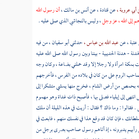
أبي عروبة ،
عن
قتادة ،
عن
أنس بن مالك
،
أن رسول الله
م إلى الله ، عز وجل
، وليس بالنجاشي الذي صلى عليه .
 عتبة ،
عن
عبد الله بن عباس ،
حدثني
أبو سفيان ،
من فيه
لهدنة - هدنة
الحديبية
- بيننا وبين رسول الله صلى الله عليه
مت
بمكة
امرأة ولا رجلا إلا وقد حملني بضاعة ، وكان وجه
احب الروم على من كان في بلاده من الفرس ، فأخرجهم
ه
بحمص
من أرض
الشام
، فخرج منها يمشي متشكرا إلى
 انتهى إلى
إيلياء
فصلى بها ، فأصبح ذات غداة وهو مهموم
. فقالوا : وما ذاك ؟ فقال : أريت في هذه الليلة أن ملك
ي سلطانك ، فإن كان قد وقع هذا في نفسك منهم ، فابعث في
 من رأيهم يدبرونه ، إذ أتاهم رسول صاحب بصرى برجل من