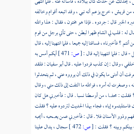
 ، يحدثك عن حدث كان ببلاده ، فاسأله عنه . فلما انتهى
ب من
قريش ،
خرج يزعم أنه نبي ، وقد اتبعه أقوام وخالفه
لخبر قال : جردوه . فإذا هو مختون ، فقال : هذا والله
ال له : قلب لي
الشام
ظهرا لبطن ، حتى تأتي برجل من قوم
 أنتم ؟ فأخبرناه ، فساقنا إليه جميعا ، فلما انتهينا إليه ، قال
ل
- قال : فلما انتهينا إليه قال :
[
ص:
471 ]
أيكم أمس به
 خلفي ، وقال : إن كذب فردوا عليه . قال
أبو سفيان
: فلقد
فت أن أدنى ما يكون في ذلك أن يرووه عني ، ثم يتحدثوا
، وصغرت له أمره ، فوالله ما التفت إلى ذلك مني ، وقال
؟ فقلت : محضا ، من أوسطنا نسبا . قال : فأخبرني هل كان
 فاستلبتموه إياه ، فجاء بهذا الحديث لتردوه عليه ؟ فقلت
هم وذوو الأسنان فلا . قال : فأخبرني عمن يصحبه ، أيحبه
بينكم وبينه ؟ فقلت :
[
ص:
472 ]
سجال ، يدال علينا