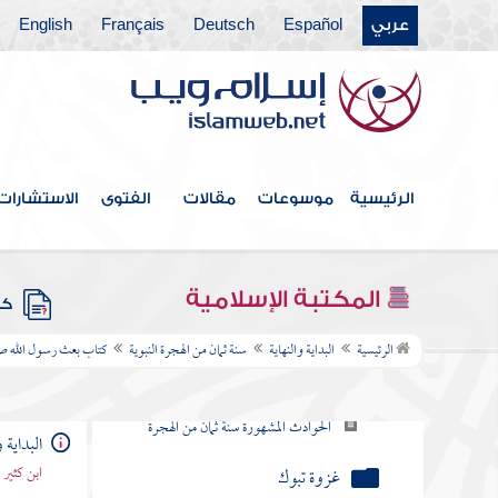
بعثه صلى الله عليه وسلم إلى
عربي
Español
Deutsch
Français
English
المقوقس
غزوة ذات السلاسل
سرية أبي عبيدة بن الجراح إلى سيف البحر
الرئيسية
موسوعات
مقالات
الفتوى
الاستشارات
غزوة الفتح الأعظم
غزوة هوازن يوم حنين
المكتبة الإسلامية
كتب
عمرة الجعرانة
الرئيسية
البداية والنهاية
سنة ثمان من الهجرة النبوية
كتاب بعث رسول الله صلى
إسلام كعب بن زهير وذكر قصيدته
الحوادث المشهورة سنة ثمان من الهجرة
البداية و
ابن كثير
غزوة تبوك