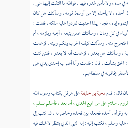
ي مدة ، ولا نأمن غدره فيها . فوالله ما التفت إليها مني .
ذا أخذه ، لا يأخذه إلا من أوسط قومه ، وسألتك هل كان
تموه إياه ، فجاء بهذا الحديث لتردوا عليه ملكه ، فقلت :
اء في كل زمان ، وسألتك عمن يتبعه ، أيحبه ويلزمه ، أم
با فتخرج منه ، وسألتك كيف الحرب بينكم وبينه ، فزعمت
بة ، وسألتك هل يغدر ، فزعمت أنه لا يغدر ، فلئن كنت
ل : الحق بشأنك ، قال : فقمت وأنا أضرب إحدى يدي على
لأصفر
يخافونه في سلطانهم .
ان قال : قدم
دحية بن خليفة
على
هرقل
بكتاب رسول الله
روم ، سلام على من اتبع الهدى ، أما بعد ، فأسلم تسلم ،
كتابه وقرأه ، أخذه فجعله بين فخذه وخاصرته ، ثم كتب إلى
له عليه وسلم ، فكتب إليه : إنه النبي الذي ينتظر لا شك فيه