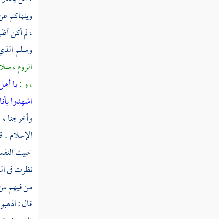
وينهاكم عن 
ثم دخلت سنة ست وخمسين
، لم أكن أظ
وسلم الذي 
ثم دخلت سنة سبع وخمسين
الروم ، سلا
ثم دخلت سنة ثمان وخمسين
، و :
يا أهل
اشهدوا بأن
ثم دخلت سنة تسع وخمسين
وأخرجنا ، ف
سنة ستين من الهجرة النبوية
الإسلام . ق
ثم دخلت سنة إحدى وستين
خبيث النفس 
ثم دخلت سنة ثنتين وستين
نظرت في الن
من فيهم من 
ثم دخلت سنة ثلاث وستين
قال : اذهبوا