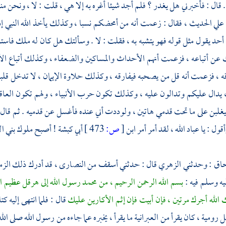
 قال : فأخبرني هل يغدر ؟ فلم أجد شيئا أغره به إلا هي ، قلت : لا ، ونحن منه ف
 علي الحديث ، فقال : زعمت أنه من أمحضكم نسبا ، وكذلك يأخذ الله النبي إ
 أحد يقول مثل قوله فهو يتشبه به ، فقلت : لا . وسألتك هل كان له ملك فاستلب
 عن أتباعه ، فزعمت أنهم الأحداث والمساكين والضعفاء ، وكذلك أتباع الأنبي
قه ، فزعمت أنه قل من يصحبه فيفارقه ، وكذلك حلاوة الإيمان ، لا تدخل قل
 يدال عليكم وتدالون عليه ، وكذلك تكون حرب الأنبياء ، ولهم تكون العاق
غلبن على ما تحت قدمي هاتين ، ولوددت أني عنده فأغسل عن قدميه . ثم قا
ول : يا عباد الله ، لقد أمر أمر ابن
[
ص:
473 ]
أبي كبشة ! أصبح ملوك
بني ا
حاق :
وحدثني
الزهري
قال : حدثني أسقف من
النصارى ،
قد أدرك ذلك الزم
يه وسلم فيه :
بسم الله الرحمن الرحيم ، من
محمد
رسول الله إلى
هرقل
عظيم ال
الله أجرك مرتين ، فإن أبيت فإن إثم الأكارين عليك
قال : فلما انتهى إليه 
ل
رومية
، كان يقرأ من العبرانية ما يقرأ ، يخبره عما جاءه من رسول الله صلى ال