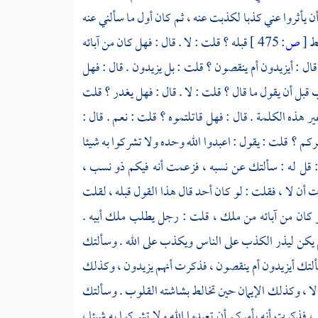
أن يأثروا عني كذبا لكذبت عنه ، ثم كان أول ما سألني عنه
قط
[
ص:
475 ]
قبله ؟ قلت : لا . قال : فهل كان من آبائه
ل : أيزيدون أم ينقصون ؟ قلت : بل يزيدون . قال : فهل
 قبل أن يقول ما قال ؟ قلت : لا . قال : فهل يغدر ؟ قلت
ير هذه الكلمة . قال : فهل قاتلتموه ؟ قلت : نعم . قال :
أمركم ؟ قلت : يقول : اعبدوا الله وحده ولا تشركوا به شيئا
ن : قل له : سألتك عن نسبه ، فزعمت أنه فيكم ذو نسب ،
ن لا ، فقلت : لو كان أحد قال هذا القول قبله ، لقلت
و كان من آبائه من ملك ، قلت : رجل يطلب ملك أبيه .
م يكن ليذر الكذب على الناس ويكذب على الله . وسألتك
ألتك أيزيدون أم ينقصون ، فذكرت أنهم يزيدون ، وكذلك
 لا ، وكذلك الإيمان حين تخالط بشاشته القلوب . وسألتك
، فذكرت أنه يأمركم أن تعبدوا الله ولا تشركوا به شيئا ،