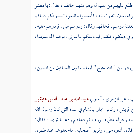
واطلع عليهم من علية له وهو منهم خائف ، فقال : يا معشر
نعرفه بعلاماته وزمانه ، فأسلموا واتبعوه تسلم لكم دنياكم
قة دونهم ، فخافهم وقال : ردوهم علي . فردوهم عليه ،
م في دينكم ، فلقد رأيت منكم ما سرني . فوقعوا له سجدا ،
وفها من " الصحيح " ليعلم ما بين السياقين من التباين ،
 ،
عن
الزهري ،
أخبرني
عبيد الله بن عبد الله بن عتبة بن
ن
قريش ،
وكانوا تجارا
بالشام
في المدة التي كان رسول الله
ه وحوله عظماء الروم ، ثم دعاهم ودعا بالترجمان فقال :
. قال : أدنوه مني ، وقربوا أصحابه ، فاجعلوهم عند ظهره .