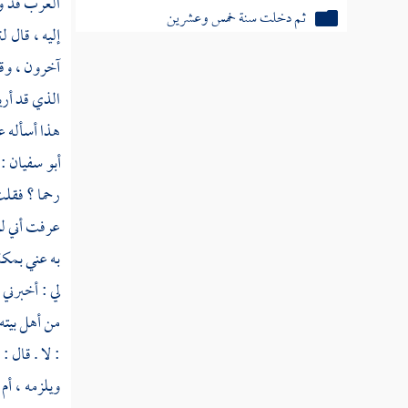
العرب قد وق
ثم دخلت سنة خمس وعشرين
إليه ، قال 
آخرون ، وقد
ثم دخلت سنة ست وعشرين
الذي قد أري
ثم دخلت سنة سبع وعشرين
هذا أسأله ع
أبو سفيان
: 
ثم دخلت سنة ثمان وعشرين
رحما ؟ فقلت
عرفت أني لو
ثم دخلت سنة تسع وعشرين
به عني
بمكة
لي : أخبرني
سنة ثلاثين من الهجرة النبوية
من أهل بيته
ثم دخلت سنة إحدى وثلاثين
: لا . قال 
ثم دخلت سنة ثنتين وثلاثين
ويلزمه ، أم