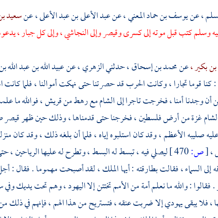
لم ،
عن
يوسف بن حماد المعني ،
عن
عبد الأعلى بن عبد الأعلى ،
عن
سعيد بن 
يه وسلم كتب قبل موته إلى
كسرى
وقيصر
وإلى
النجاشي
، وإلى كل جبار ، يدعوه
ن بكير ،
عن
محمد بن إسحاق ،
حدثني
الزهري ،
عن
عبيد الله بن عبد الله بن
ل : كنا قوما تجارا ، وكانت الحرب قد حصرتنا حتى نهكت أموالنا ، فلما كانت ا
ن أن وجدنا أمنا ، فخرجت تاجرا إلى
الشام
مع رهط من
قريش ،
فوالله ما عل
لشام
غزة
من أرض
فلسطين
، فخرجنا حتى قدمناها ، وذلك حين ظهر قيصر ص
عليه صليبه الأعظم ، وقد كان استلبوه إياه ، فلما أن بلغه ذلك ، وقد كان منزل
س
،
[
ص:
470 ]
ليصلي فيه ، تبسط له البسط ، وتطرح له عليها الرياحين ، حتى
 إلى السماء ، فقالت بطارقته : أيها الملك ، لقد أصبحت مهموما . فقال : أجل 
 . فقالوا : والله ما نعلم أمة من الأمم تختتن إلا اليهود ، وهم تحت يديك وف
 ، فلا يبقى يهودي إلا ضربت عنقه ، فتستريح من هذا الهم ، فإنهم في ذلك