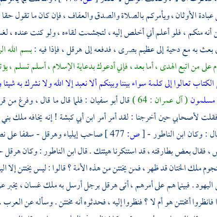
عبادة الأوثان ، ويأمركم بالصلاة والصدق والعفاف ، فإن كان ما تقول حق
ن أنه منكم ، فلو أعلم أني أخلص إليه ، لتجشمت لقاءه ، ولو كنت عنده ، لغ
بعث به مع دحية إلى عظيم بصرى ، فدفعه إلى
هرقل ،
فإذا فيه :
بسم الله ال
م على من اتبع الهدى ، أما بعد ، فإني أدعوك بدعاية الإسلام ، أسلم تسلم ، ي
 الكتاب تعالوا إلى كلمة سواء بيننا وبينكم ألا نعبد إلا الله ولا نشرك به شيئا
ا مسلمون
( آل عمران : 64 )
قال
أبو سفيان
: فلما قال ما قال ، وفرغ من 
قلت لأصحابي حين أخرجنا : لقد أمر أمر ابن أبي كبشة ! إنه يخافه ملك
بني 
ال : وكان
ابن الناطور
-
[
ص:
477 ]
صاحب
إيلياء
وهرقل
- سقفا على 
، فقال بعض بطارقته ، قد استنكرنا هيئتك . قال
ابن الناطور
: وكان
هرقل
حز
جوم ملك الختان قد ظهر ، فمن يختتن من هذه الأمة ؟ قالوا : ليس يختتن إلا ال
اليهود . فبينما هم على أمرهم ، أتى
هرقل
برجل أرسل به ملك
غسان
، يخبر ع
 فانظروا أمختتن هو أم لا ؟ فنظروا إليه ، فحدثوه أنه مختتن . وسأله عن العرب ،