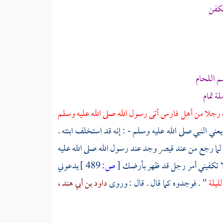
بكفن
م اللحام
ة تمام
 رجلا من أهل
فارس
أتى رسول الله صلى الله عليه وسلم
يعني النبي صلى الله عليه وسلم - : إنه قد استخلف ابنته .
 لما رجع من عند قيصر وجد عند رسول الله صلى الله عليه
ألا تكفيني أمر رجل قد ظهر بأرضك
[
ص:
489 ]
يدعوني
لليلة
" . فوجدوه كما قال . قال : وروى
داود بن أبي هند ،