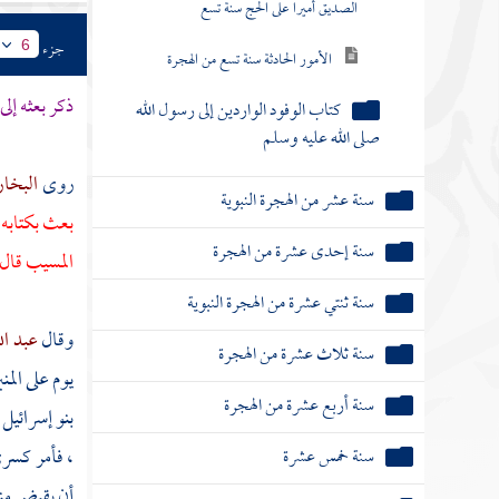
الصديق أميرا على الحج سنة تسع
جزء
6
الأمور الحادثة سنة تسع من الهجرة
ذكر بعثه إ
كتاب الوفود الواردين إلى رسول الله
صلى الله عليه وسلم
روى
البخا
سنة عشر من الهجرة النبوية
بعث بكتابه 
سنة إحدى عشرة من الهجرة
المسيب
قال 
سنة ثنتي عشرة من الهجرة النبوية
وقال
عبد ال
سنة ثلاث عشرة من الهجرة
يوم على الم
سنة أربع عشرة من الهجرة
بنو إسرائيل
، فأمر كسرى
سنة خمس عشرة
أن يقبض منه