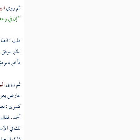
ثم روى
الب
ثم دخلت سنة تسع وأربعين
" إن في وجه
سنة خمسين من الهجرة
قلت : الظاه
ثم دخلت سنة إحدى وخمسين
الخبر بوفق 
فأخبره بوفق
ثم دخلت سنة ثنتين وخمسين
ثم روى
الب
ثم دخلت سنة ثلاث وخمسين
عارض يعرض 
ثم دخلت سنة أربع وخمسين
كسرى : نعم 
أحد . فقال 
ثم دخلت سنة خمس وخمسين
لك في الإسلا
ثم دخلت سنة ست وخمسين
ذلك الرجل ،