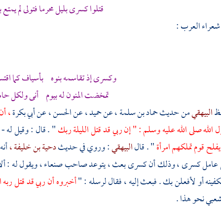
قتلوا كسرى بليل محرما فتولى لم يمتع 
عراء العرب :
وكسرى إذ تقاسمه بنوه بأسياف كما اقتس
تمخضت المنون له بيوم أنى ولكل حامل
فظ
البيهقي
من حديث
حماد بن سلمة ،
عن
حميد ،
عن
الحسن ،
عن
أبي بكرة
، أن
 الله صلى الله عليه وسلم : " إن ربي قد قتل الليلة ربك
" . قال : وقيل له - 
يفلح قوم تملكهم امرأة
" . قال
البيهقي
: وروي في حديث
دحية بن خليفة ،
أنه
عامل كسرى ، وذلك أن كسرى بعث ، يتوعد صاحب
صنعاء
، ويقول له : 
تكفينه أو لأفعلن بك . فبعث إليه ، فقال لرسله : "
أخبروه أن ربي قد قتل ربه ا
شعبي
نحو هذا .