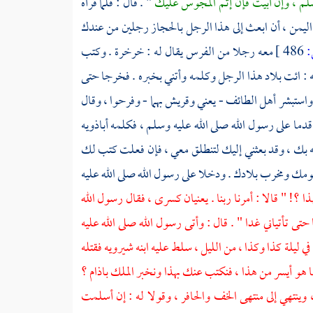
سلم ، وإن أبيت فإن إثم
المجوس
عليك
" . قال : فلما قرأه
اليمن ،
أن ابعث إلى هذا الرجل
بالحجاز
رجلين من عندك
486 ]
معه رجلا من الفرس يقال له :
خرخرة
. وكتب
ه
: ائت بلاد هذا الرجل وكلمه وأتني بخبره . فخرجا حتى
واستبشر أهل
الطائف
- يعني
وقريش
بهما - وفرحوا ، وقال
ما على رسول الله صلى الله عليه وسلم ، فكلمه
أباذويه
يه بك ، وقد بعثني إليك لتنطلق معي ، فإن فعلت كتب لك
ك ومخرب بلادك . ودخلا على رسول الله صلى الله عليه
ذا ؟! " قالا : أمرنا ربنا . يعنيان كسرى ، فقال رسول الله
تى تأتياني غدا " . قال : وأتى رسول الله صلى الله عليه
في ليلة كذا وكذا ، من الليل ، سلط عليه ابنه
شيرويه
فقتله
ما هو أيسر من هذا ، فنكتب عنك بهذا ونخبر الملك
باذام ؟
وينتهي إلى منتهى الخف والحافر ، وقولا له : إن أسلمت