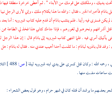
تحت يديك ، وملكتك على قومك من الأبناء " . ثم أعطى خرخرة منطقة فيها 
لى
باذام
فأخبراه الخبر ، فقال : والله ما هذا بكلام ملك ، وإني لأرى الرجل نبيا 
لم يكن فسنرى فيه رأينا . فلم ينشب
باذام
أن قدم عليه كتاب
شيرويه
: أما بعد 
ل أشرافهم ونحرهم في ثغورهم ، فإذا جاءك كتابي هذا فخذ لي الطاعة ممن 
ى يأتيك أمري فيه . فلما انتهى كتاب
شيرويه
إلى
باذام
قال : إن هذا الرجل 
 : وقد قال
باذويه
لباذام
: ما كلمت أحدا أهيب عندي منه . فقال له
باذام
: هل م
ي ،
رحمه الله : وكان قتل كسرى على يدي ابنه
شيرويه
ليلة
[
ص:
488 ]
الثل
ست ساعات مضت منها .
عر بعضهم ما يرشد أن قتله كان في شهر حرام ، وهو قول بعض الشعراء :