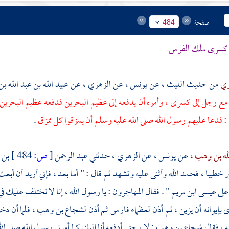
صفحة
484
لى كسرى ملك الفرس
ري
من حديث
الليث ،
عن
يونس ،
عن
الزهري ،
عن
عبيد الله بن عبد الله بن
مع رجل إلى كسرى ، وأمره أن يدفعه إلى عظيم
البحرين
فدفعه عظيم
البحرين
: فدعا عليهم رسول الله صلى الله عليه وسلم أن يمزقوا كل ممزق
.
له بن وهب ،
عن
يونس ،
عن
الزهري ،
حدثني
عبد الرحمن
[
ص:
484 ]
بن 
نبر خطيبا ، فحمد الله وأثنى عليه وتشهد ثم قال : " أما بعد ، فإني أريد أن أب
 على
عيسى ابن مريم
" . فقال المهاجرون : يا رسول الله ، إنا لا نختلف عليك في
 بإيوانه أن يزين ، ثم أذن لعظماء فارس ثم أذن
لشجاع بن وهب ،
فلما أن دخ
 ، فقال
شجاع بن وهب
: لا ، حتى أدفعه أنا إليك كما أمرني رسول الله صلى ا