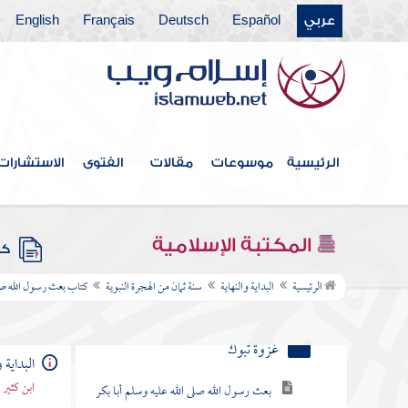
المقوقس
عربي
Español
Deutsch
Français
English
غزوة ذات السلاسل
سرية أبي عبيدة بن الجراح إلى سيف البحر
غزوة الفتح الأعظم
الرئيسية
موسوعات
مقالات
الفتوى
الاستشارات
غزوة هوازن يوم حنين
عمرة الجعرانة
المكتبة الإسلامية
كتب
إسلام كعب بن زهير وذكر قصيدته
الرئيسية
البداية والنهاية
سنة ثمان من الهجرة النبوية
كتاب بعث رسول الله صلى
الحوادث المشهورة سنة ثمان من الهجرة
غزوة تبوك
البداية و
ابن كثير
بعث رسول الله صلى الله عليه وسلم أبا بكر