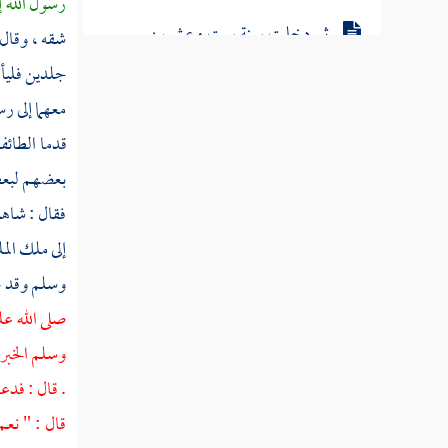
رسول الله إ
ثم دخلت سنة ست وعشرين
شقه ، وقال 
جلدين فليأت
ثم دخلت سنة سبع وعشرين
معهما إلى ر
قدما
الطائ
ثم دخلت سنة ثمان وعشرين
بعضهم لبعض
فقال : شاهن
ثم دخلت سنة تسع وعشرين
إلى ملك ال
سنة ثلاثين من الهجرة النبوية
وسلم وقد حلق
صلى الله عل
ثم دخلت سنة إحدى وثلاثين
وسلم الخبر 
ثم دخلت سنة ثنتين وثلاثين
. قال : فدع
ثم دخلت سنة ثلاث وثلاثين
قال : " نعم