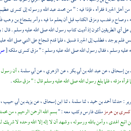
ه من أهل
الحيرة
فقرأه ، فإذا فيه : " من
محمد
عبد الله ورسوله إلى كسرى عظيم 
 ، وصاح وغضب ومزق الكتاب قبل أن يعلم ما فيه ، وأمر
بشجاع بن وهب
فأ
الي على أي الطريقين أكون إذ أديت كتاب رسول الله صلى الله عليه وسلم . قا
مس فلم يوجد ، فطلب إلى
الحيرة
فسبق ، فلما قدم
شجاع
على النبي صلى الله عل
له عليه وسلم ، فقال رسول الله صلى الله عليه وسلم : " مزق كسرى ملكه
[
ص:
 بن إسحاق ،
عن
عبد الله بن أبي بكر ،
عن
الزهري ،
عن أبي سلمة
، أن رسول ال
 قرأه مزقه ، فلما بلغ رسول الله صلى الله عليه وسلم قال : " مزق ملكه
.
رير
: حدثنا
أحمد بن حميد ،
ثنا
سلمة ،
ثنا
ابن إسحاق ،
عن
يزيد بن أبي حبيب ،
كسرى بن هرمز
ملك فارس وكتب معه : "
بسم الله الرحمن الرحيم ، من
محمد
 اتبع الهدى ، وآمن بالله ورسوله ، وشهد أن لا إله إلا الله وحده لا شريك ل