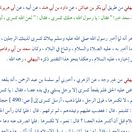
يهقي
من طريق
أبي بكر بن عياش ،
عن
داود بن أبي هند ،
عن أبيه ، عن
أبي هريرة
 سعد خبرا " فقال : يا رسول الله ، هلك كسرى ، فقال : " لعن الله كسرى ،
ر أنه لما أخبر رسول الله صلى الله عليه وسلم بهلاك كسرى لذينك الرجلين ، 
ما أخبر به ، عليه الصلاة والسلام ، وشاع في البلاد ، وكان
سعد بن أبي وقا
 إخباره ، عليه السلام ، وهكذا بنحو هذا التقدير ذكره
البيهقي ،
رحمه الله .
يهقي
من غير وجه ، عن
الزهري ،
أخبرني
أبو سلمة بن عبد الرحمن ،
أنه بلغه
عليه الحق فلم يفجأ كسرى إلا برجل يمشي وفي يده عصا ، فقال : يا كسرى
، لا تكسرها ، فولى الرجل ، فلما ذهب ، أرسل كسرى إلى
[
ص:
490 ]
حجابه
: كذبتم . قال : فغضب عليهم وتهددهم ، ثم تركهم . قال : فلما كان رأس ال
م قبل أن أكسر هذه العصا ؟ قال : نعم ، لا تكسرها . فلما انصرف عنه دعا حجابه
 معه العصا ، فقال له : هل لك يا كسرى في الإسلام قبل أن أكسر هذه العص