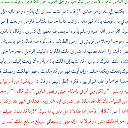
لى الناس كافة ، لأنذر من كان حيا ، ويحق القول على الكافرين ، فإن تسلم ت
: يكتب إلي بهذا وهو عبدي ؟! قال : ثم كتب كسرى إلى
باذام
، وهو نائبه على
ياني به . فبعث
باذام
قهرمانه ، وكان كاتبا حاسبا بكتاب فارس ، وبعث
[
ص:
سول الله صلى الله عليه وسلم يأمره أن ينصرف معهما إلى كسرى ، وقال
لأباذوي
ف
، فوجدا رجلا من
قريش
في أرض
الطائف ،
فسألوه عنه فقال : هو
بالمدينة
. 
 : أبشروا ، فقد نصب له كسرى ملك الملوك ، كفيتم الرجل . فخرجا حتى قد
شاه ملك الملوك كسرى ، قد كتب إلى الملك
باذام
يأمره أن يبعث إليك من يأت
ملوك ينفعك ويكفه عنك ، وإن أبيت فهو من قد علمت ، فهو مهلكك ومهلك قوم
ا لحاهما وأعفيا شواربهما ، فكره النظر إليهما ، وقال : "
ويلكما! من أمركما به
يه وسلم : " ولكن ربي أمرني بإعفاء لحيتي وقص شاربي " . ثم قال : " ارجعا ح
من السماء ، بأن الله قد سلط على كسرى ابنه
شيرويه ،
فقتله في شهر كذا وكذا ، 
اهما
[
ص:
487 ]
فأخبرهما فقالا : هل تدري ما تقول ؟! إنا قد نقمنا عليك 
 أخبراه ذلك عني ، وقولا له : إن ديني وسلطاني سيبلغ ما بلغ ملك كسرى ، 