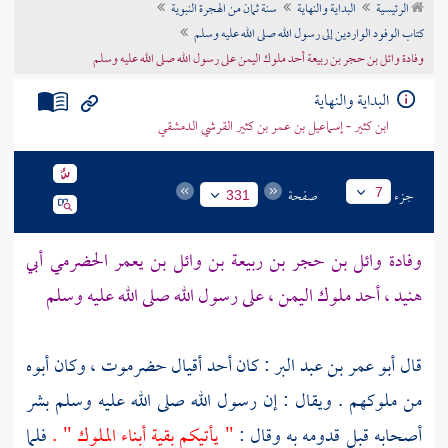
الرئيسية
البداية والنهاية
سنة ثمان من الهجرة النبوية
تراجم الأعلام
كتاب الوفود الواردين إلى رسول الله صلى الله عليه وسلم
وفادة وائل بن حجر بن ربيعة أحد ملوك اليمن على رسول الله صلى الله عليه وسلم
البداية والنهاية
ابن كثير - إسماعيل بن عمر بن كثير القرشي الدمشقي
جزء
صفحة
7
331
وفادة
وائل بن حجر بن ربيعة بن وائل بن يعمر الحضرمي أبي
هنيد
، أحد ملوك
اليمن ،
على رسول الله صلى الله عليه وسلم
قال
أبو عمر بن عبد البر
: كان أحد أقيال
حضرموت ،
وكان أبوه
من ملوكهم . ويقال : إن رسول الله صلى الله عليه وسلم بشر
أصحابه قبل قدومه به وقال :
" يأتيكم بقية أبناء الملوك " .
فلما