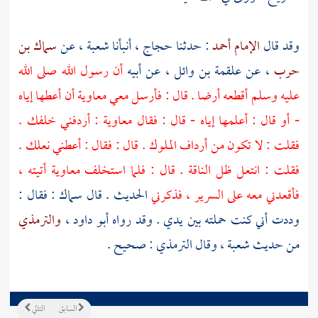
وقد قال
الإمام أحمد
: حدثنا
حجاج
، أنبأنا
شعبة
، عن
سماك بن
حرب
، عن
علقمة بن وائل
، عن أبيه
أن رسول الله صلى الله
عليه وسلم أقطعه أرضا . قال : فأرسل معي
معاوية
أن أعطها إياه
- أو قال : أعلمها إياه - قال : فقال
معاوية :
أردفني خلفك .
فقلت : لا تكون من أرداف الملوك . قال : فقال : أعطني نعلك .
فقلت : انتعل ظل الناقة . قال : فلما استخلف
معاوية
أتيته ،
فأقعدني معه على السرير ، فذكرني
الحديث . قال
سماك
: فقال :
وددت أني كنت حملته بين يدي . وقد رواه
أبو داود
،
والترمذي
من حديث
شعبة
، وقال
الترمذي
: صحيح .
السابق
التالي