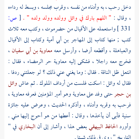
دخل رحب ، به وأدناه من نفسه ، وقرب مجلسه ، وبسط له رداءه
، وقال :
" اللهم بارك في وائل وولده وولد ولده " .
[
ص:
331 ]
واستعمله على الأقيال من
حضرموت ،
وكتب معه ثلاث
كتب ; منها كتاب إلى
المهاجر بن أبي أمية
وكتاب إلى الأقيال
والعباهلة ، وأقطعه أرضا ، وأرسل معه
معاوية بن أبي سفيان
،
فخرج معه راجلا ، فشكى إليه
معاوية
حر الرمضاء ، فقال :
انتعل ظل الناقة . فقال : وما يغني عني ذلك ؟ لو جعلتني ردفا .
فقال له
وائل
: اسكت فلست من أرداف الملوك . ثم عاش
وائل
بن حجر
حتى وفد على
معاوية
وهو أمير المؤمنين فعرفه
معاوية
،
فرحب به وقربه وأدناه ، وأذكره الحديث ، وعرض عليه جائزة
سنية فأبى أن يأخذها ، وقال : أعطها من هو أحوج إليها مني .
وأورد
الحافظ البيهقي
بعض هذا ، وأشار إلى أن
البخاري
في "
التاريخ " روى في ذلك شيئا .