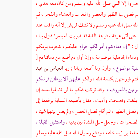
صروا إلا النبي صلى الله عليه وسلم ومن كان معه هدي ،
م فصلى بها الظهر والعصر والمغرب والعشاء والفجر ، ثم
له صلى الله عليه وسلم ولا تشك
قريش
إلا أنه واقف عند
 حتى أتى
عرفة ،
فوجد القبة قد ضربت له بنمرة فنزل بها ،
ل : "
إن دماءكم وأموالكم حرام
عليكم ، كحرمة يومكم
دماء الجاهلية موضوعة ، وإن أول دم أضع من دمائنا دم
[
هلية موضوع ،
وأول ربا أضعه ربانا ; ربا
العباس بن عبد
لتم فروجهن بكلمة الله ، ولكم
عليهن ألا يوطئن فرشكم
تهن بالمعروف ،
وقد تركت فيكم ما لن تضلوا بعده إن
قد بلغت ونصحت وأديت . فقال بأصبعه السبابة يرفعها إلى
 فصلى الظهر ، ثم أقام فصلى العصر ، ولم يصل بينهما شيئا ،
الصخرات ، وجعل جبل المشاة بين يديه ،
واستقبل القبلة ،
سامة بن زيد
خلفه ، ودفع رسول الله صلى الله عليه وسلم