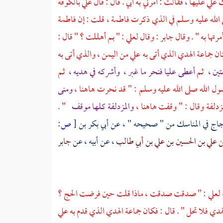
ك
علي
عليها ، فقالت : أمرني به أبي . قال : قال
علي
بالكوفة
 الله عليه وسلم في الذي ذكرت
فاطمة ،
قلت : إن
فاطمة
تها به " . وقال
جابر
: وقال
لعلي
: " بم أهللت ؟ " قال :
كان جماعة الهدي الذي أتى به
علي
من
اليمن ،
والذي أتى به
تين ،
ثم
أعطى عليا فنحر ما غبر ،
وأشركه في هديه ،
ثم
ول الله صلى الله عليه وسلم : " قد نحرت هاهنا ،
ومنى
مزدلفة
وقال : " وقفت هاهنا ،
والمزدلفة كلها موقف
" .
جاج
في المناسك من " صحيحه " ، عن
أبي بكر بن
[
ص:
 علي بن الحسين بن علي بن أبي طالب
، عن أبيه ، عن
جابر
 لعلي
: " صدقت صدقت ، ماذا قلت حين فرضت الحج ؟
هدي فلا تحل " . قال : فكان جماعة الهدي الذي قدم به
علي