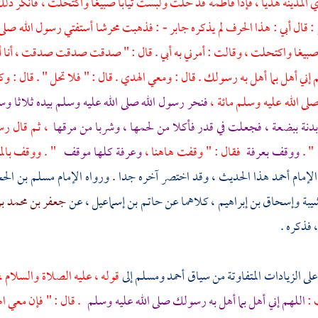
ي
المدينة
هديا ، فإذا
فاطمة
قد حلت ولبست ثيابا صبيغا واكتحلت ، فأنكر ذل
: قال أبي : هذا الحرف لم يذكره
جابر
- : فذهبت محرشا أستفتي رسول الله صلى
صبيغا واكتحلت ، وقالت : أمرني به أبي . قال : " صدقت صدقت صدقت ، أنا أمر
 إني أهل بما أهل به رسولك . قال : ومعي الهدي . قال : " فلا تحل " . قال : و
لى الله عليه وسلم مائة ،
فنحر رسول الله صلى الله عليه وسلم بيده ثلاثا وس
دنة ببضعة ، فجعلت في قدر فأكلا من لحمها ، وشربا من مرقها
، ثم قال رس
" 
ووقف
بعرفة
فقال : " وقفت هاهنا ،
وعرفة
كلها موقف
" . ووقف
بال
لإمام
أحمد
هذا الحديث ، وقد اختصر آخره جدا . ورواه الإمام
مسلم بن الح
شيبة
وإسحاق بن إبراهيم
، كلاهما عن
حاتم بن إسماعيل
، عن
جعفر بن محمد بن
 فذكره .
على الزيادات المتفاوتة من سياق
أحمد
ومسلم
إلى
قوله ، عليه الصلاة والسلام
،
 :
اللهم إني أهل بما أهل به رسولك صلى الله عليه وسلم
. قال : " فإن معي ال