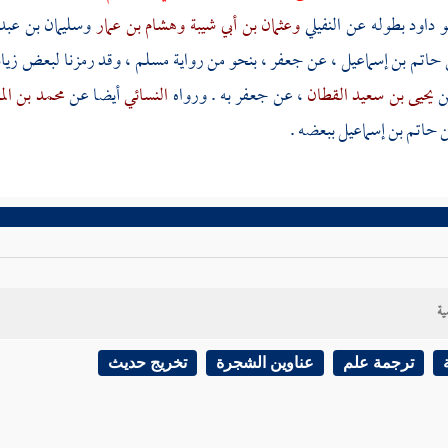
و داود
بطوله عن
النفيلي
وعثمان بن أبي شيبة
وهشام بن عمار
وسليمان بن عبد
حاتم بن إسماعيل
، عن
جعفر
، بنحو من رواية
مسلم
، وقد رمزنا لبعض زياد
ن
يحيى بن سعيد القطان
، عن
جعفر
به . ورواه
النسائي
أيضا عن
محمد بن الم
ن
حاتم بن إسماعيل
ببعضه .
ية
ترجمة علم
عناوين الشجرة
تخريج حديث