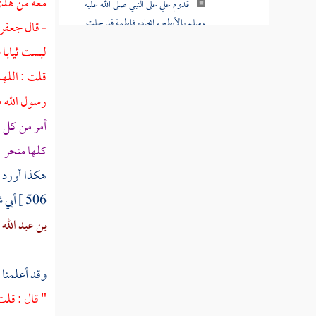
معه من هد
قدوم علي على النبي صلى الله عليه
وسلم بالأبطح وإيجاده فاطمة قد حلت
- قال
جعفر
لبست ثيابا 
ركوب النبي صلى الله عليه وسلم
قاصدا إلى منى قبل الزوال
قلت : اللهم
رسول الله ص
ما حفظ من دعائه ، عليه الصلاة
أمر من كل ب
والسلام وهو واقف بعرفة
كلها منحر
.
ذكر ما نزل على رسول الله صلى
هكذا أورد ا
الله عليه وسلم من الوحي المنيف وهو
واقف بعرفة
506 ]
أبي 
بن عبد الله
،
ذكر إفاضته عليه الصلاة والسلام ،
من عرفات إلى المشعر الحرام
وقد أعلمنا 
تقديمه صلى الله عليه وسلم
الضعفة من أهله بالليل فيقفون بالمزدلفة
" قال : قلت
ويدعون ويقدم إذا غاب القمر