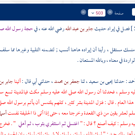
صفحة
503
فصل في إيراد حديث
جابر بن عبد الله
رضي الله عنه ، في
حجة رسول الله صلى
سك مستقل ، رأينا أن إيراده هاهنا أنسب ; لتضمنه التلبية وغيرها مما سلف 
اردة في معناه ، وبالله المستعان .
حمد
: حدثنا
يحيى بن سعيد
، ثنا
جعفر بن محمد
، حدثني أبي قال :
أتينا
جابر بن
يه وسلم ، فحدثنا أن رسول الله صلى الله عليه وسلم مكث في
المدينة
تسع سني
ا العام . قال : فنزل
المدينة
بشر كثير ، كلهم يلتمس أن يأتم برسول الله صل
سلم لعشر بقين من ذي القعدة وخرجنا معه ، حتى إذا أتى
ذا الحليفة
نفست
أسم
يه وسلم : كيف أصنع ؟ قال : "
اغتسلي ثم استثفري بثوب ، ثم أهلي
" . فخرج ر
 ، أهل بالتوحيد : " لبيك اللهم لبيك ، لبيك لا شريك لك لبيك ، إن الحمد و