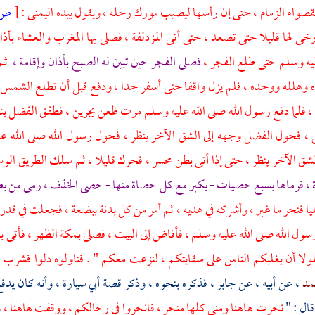
صواء الزمام ، حتى إن رأسها ليصيب مورك رحله ، ويقول بيده اليمنى :
[
ص:
رخى لها قليلا حتى تصعد ، حتى أتى
المزدلفة
، فصلى بها المغرب والعشاء بأذا
ليه وسلم حتى طلع الفجر ،
فصلى الفجر حين تبين له الصبح بأذان وإقامة ،
ثم
ه وهلله ووحده ، فلم يزل واقفا حتى أسفر جدا ، ودفع قبل أن تطلع الشمس
، فلما دفع رسول الله صلى الله عليه وسلم مرت ظعن يجرين ، فطفق
الفضل
ين
ل
، فحول
الفضل
وجهه إلى الشق الآخر ينظر ، فحول رسول الله صلى الله ع
ق الآخر ينظر ، حتى إذا أتى بطن محسر ، فحرك قليلا ، ثم سلك الطريق الو
، فرماها بسبع حصيات - يكبر مع كل حصاة منها - حصى الخذف ، رمى من بطن
ا فنحر ما غبر ، وأشركه في هديه ، ثم أمر من كل بدنة ببضعة ، فجعلت في قد
ول الله صلى الله عليه وسلم ، فأفاض إلى البيت ، فصلى
بمكة
الظهر ، فأتى
ب
ولا أن يغلبكم الناس على سقايتكم ، لنزعت معكم " . فناولوه دلوا فشرب 
حمد
، عن أبيه ، عن
جابر
، فذكره بنحوه ، وذكر قصة
أبي سيارة
، وأنه كان يدف
ال : "
نحرت هاهنا
ومنى
كلها منحر ، فانحروا في رحالكم ، ووقفت هاهنا ،
و