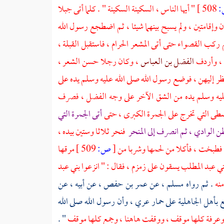
508 ]
" أيها الناس ، السكينة السكينة " . كلما أتى جبلا
ن وإقامتين ، ولم يسبح بينهما شيئا ، ثم اضطجع رسول الله
 ركب القصواء حتى أتى
المشعر الحرام
، فاستقبل القبلة ،
 ، وأردف
الفضل بن العباس
، وكان رجلا حسن الشعر ،
ظر إليهن ، فوضع رسول الله صلى الله عليه وسلم يده على
ليه وسلم يده من الشق الآخر على وجه
الفضل
، فصرف
سطى التي تخرج على الجمرة الكبرى ، حتى
أتى الجمرة التي
 الوادي ، ثم انصرف إلى المنحر
فنحر ثلاثا وستين بيده ،
ر فطبخت ، فأكلا من لحمها وشربا من
[
ص:
509 ]
مرقها
ني عبد المطلب
يسقون على زمزم ، فقال : " انزعوا
بني عبد
منه
. ثم رواه
مسلم
، عن
عمر بن حفص
، عن أبيه ، عن
ع بأهل الجاهلية على حمار عري ، وأن رسول الله صلى الله
عرفة
كلها موقف ، ووقفت هاهنا ،
وجمع
كلها موقف
" .