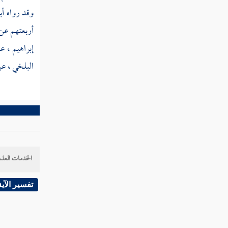
السلام خطب الناس بمنى في اليوم الثاني
وقد رواه
أب
من أيام التشريق
أربعتهم عن
ذكر إيراد حديث فيه أن رسول الله
إبراهيم
، ع
صلى الله عليه وسلم كان يزور البيت في
البلخي
، ع
كل ليلة من ليالي منى
تسمية أيام الحج
خروج النبي صلى الله عليه وسلم
من أسفل مكة
إيراد الحديث الدال على أنه عليه
الخدمات العلم
الصلاة والسلام خطب بمكان بين مكة
والمدينة مرجعه من حجة الوداع
تفسير الآية
سنة إحدى عشرة من الهجرة