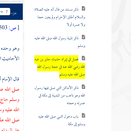
ذكر مستند من قال أنه عليه الصلاة
جزء
7
والسلام أطلق الإحرام ولم يعين حجا
ولا عمرة أولا
[
ص:
503 ]
ذكر تلبية رسول الله صلى الله عليه
وسلم
وهو وحده من
الأحاديث الو
فصل في إيراد حديث جابر بن عبد
الله رضي الله عنه في حجة رسول الله
صلى الله عليه وسلم
قال الإمام
أ
ذكر الأماكن التي صلى فيها رسول
صلى الله عل
الله وهو ذاهب من المدينة إلى مكة في
وسلم حاج هذ
عمرته وحجته
الله عليه و
باب دخول النبي صلى الله عليه
صلى الله عل
وسلم إلى مكة
على البيداء