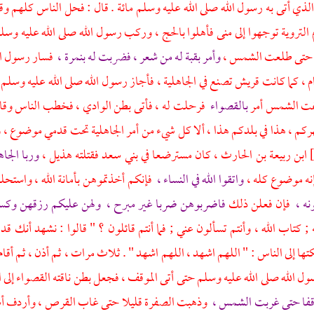
لذي أتى به رسول الله صلى الله عليه وسلم مائة . قال : فحل الناس كلهم وق
 التروية توجهوا إلى
منى
فأهلوا بالحج ، وركب رسول الله صلى الله عليه وسل
 حتى طلعت الشمس ،
وأمر بقبة له من شعر ، فضربت له بنمرة ،
فسار رسول ال
م ، كما كانت
قريش
تصنع في الجاهلية ، فأجاز رسول الله صلى الله عليه وسلم
غت الشمس أمر
بالقصواء
فرحلت له ، فأتى بطن الوادي ، فخطب الناس وقا
ركم ، هذا في بلدكم هذا ، ألا كل شيء من أمر الجاهلية تحت قدمي موضوع ، و
ابن
ربيعة بن الحارث
، كان مسترضعا في
بني سعد
فقتلته
هذيل ،
وربا الجا
إنه موضوع كله ،
واتقوا الله في النساء ،
فإنكم أخذتموهن بأمانة الله ، واستحل
نه ،
فإن فعلن ذلك
فاضربوهن ضربا غير مبرح ،
ولهن عليكم رزقهن وكسو
; كتاب الله ، وأنتم تسألون عني ; فما أنتم قائلون ؟ " قالوا : نشهد أنك 
كتها إلى الناس : " اللهم اشهد ، اللهم اشهد " . ثلاث مرات ، ثم أذن ، ثم أقام
 الله صلى الله عليه وسلم حتى أتى الموقف ، فجعل بطن ناقته القصواء إلى 
اقفا حتى غربت الشمس ،
وذهبت الصفرة قليلا حتى غاب القرص ، وأردف
أ