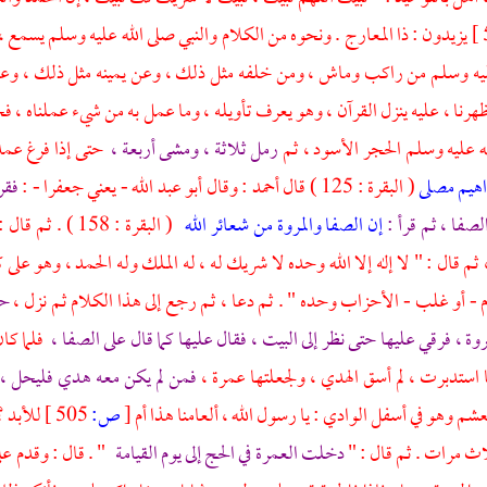
يزيدون : ذا المعارج . ونحوه من الكلام والنبي صلى الله عليه وسلم يسمع 
ليه وسلم من راكب وماش ، ومن خلفه مثل ذلك ، وعن يمينه مثل ذلك ، وعن
هرنا ، عليه ينزل القرآن ، وهو يعرف تأويله ، وما عمل به من شيء عملناه ، فخرج
له عليه وسلم الحجر الأسود ، ثم
رمل ثلاثة ، ومشى أربعة ،
حتى إذا فرغ عمد 
راهيم مصلى
( البقرة : 125 ) قال
أحمد
: وقال
أبو عبد الله - يعني جعفرا
- :
فقر
لصفا ،
ثم قرأ :
إن الصفا والمروة من شعائر الله
( البقرة : 158 ) . ثم قال : " نبدأ بما بدأ الله به " .
ثم قال : " لا إله إلا الله وحده لا شريك له ، له الملك وله الحمد ، وهو على
 - أو غلب - الأحزاب وحده " . ثم دعا ، ثم رجع إلى هذا الكلام ثم نزل ،
حت
روة ،
فرقي عليها حتى نظر إلى البيت ، فقال عليها كما قال على
الصفا ،
فلما كا
استدبرت ، لم أسق الهدي ، ولجعلتها عمرة ،
فمن لم يكن معه هدي فليحل ،
عشم
وهو في أسفل الوادي : يا رسول الله ، ألعامنا هذا أم
[
ص:
505 ]
للأبد ؟
لاث مرات . ثم قال : "
دخلت العمرة في الحج إلى يوم القيامة
" . قال : وقدم
عل