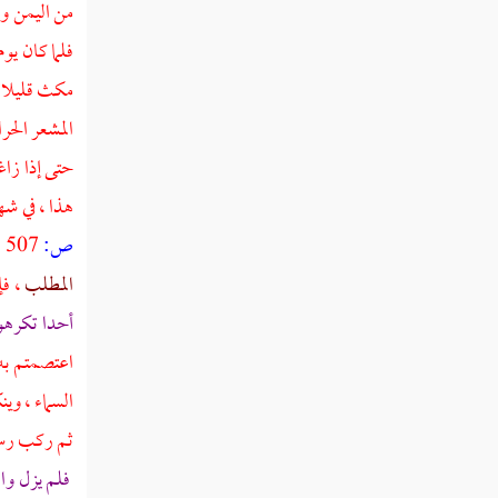
من
اليمن
وا
ذكر تلبيته عليه الصلاة والسلام
فلما كان يوم
بالمزدلفة
مكث قليلا
المشعر الحرا
وقوفه عليه السلام بالمشعر الحرام
ودفعه من المزدلفة قبل طلوع الشمس
حتى إذا زا
وإيضاعه في وادي محسر
هذا ، في شه
ذكر رميه عليه الصلاة والسلام جمرة
ص:
507 ]
العقبة وحدها يوم النحر وكيف رماها
المطلب
، ف
ومتى رماها
أحدا تكرهو
انصراف النبي إلى المنحر ونحره
اعتصمتم به 
ثلاثا وستين بيده
السماء ، وين
صفة حلقه رأسه الكريم عليه من
ثم ركب رسول
ربه أفضل الصلاة والتسليم
فلم يزل و