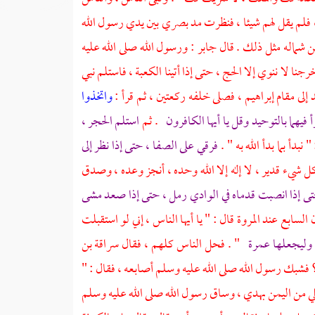
، فلم يقل لهم شيئا ، فنظرت مد بصري بين يدي رسول الله
 شماله مثل ذلك . قال
جابر
: ورسول الله صلى الله عليه
نا لا ننوي إلا الحج ، حتى إذا أتينا
الكعبة ،
فاستلم نبي
إلى مقام إبراهيم ، فصلى خلفه ركعتين ، ثم قرأ :
واتخذوا
أ فيهما بالتوحيد وقل يا أيها الكافرون
. ثم
استلم الحجر ،
فرقي على
الصفا ،
حتى إذا نظر إلى
 كل شيء قدير ، لا إله إلا الله وحده ، أنجز وعده ، وصدق
ى إذا انصبت قدماه في الوادي رمل ، حتى إذا صعد مشى
ن السابع عند
المروة
قال : " يا أيها الناس ، إني لو استقبلت
 وليجعلها عمرة
" . فحل الناس كلهم ، فقال
سراقة بن
 فشبك رسول الله صلى الله عليه وسلم أصابعه ، فقال : "
ي
من
اليمن
بهدي ، وساق رسول الله صلى الله عليه وسلم