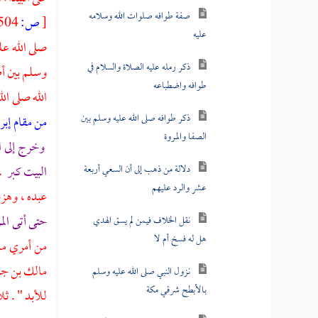
صفة طوافه صلوات الله وسلامه
[
ص:
504 ]
عليه
صلى الله ع
ذكر رمله عليه الصلاة والسلام في
وسلم بين أظ
طوافه واضطباعه
الله صلى ال
ذكر طوافه صلى الله عليه وسلم بين
من مقام إب
الصفا والمروة
وخرج إلى
ا
دلالة من ذهب إلى أن السعي أربعة
البيت كبر
، 
عشر والرد عليهم
عبده ، وهزم
حتى أتى
الم
نقل الخلاف فيمن لم يسق الهدي
هل له فسخ أم لا
من أمري ما 
مالك بن ج
نزول النبي صلى الله عليه وسلم
بالأبطح شرقي مكة
للأبد " . ث