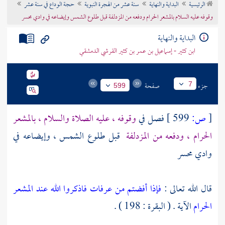
الرئيسية
البداية والنهاية
سنة عشر من الهجرة النبوية
حجة الوداع في سنة عشر
تراجم الأعلام
وقوفه عليه السلام بالمشعر الحرام ودفعه من المزدلفة قبل طلوع الشمس وإيضاعه في وادي محسر
البداية والنهاية
ابن كثير - إسماعيل بن عمر بن كثير القرشي الدمشقي
جزء
صفحة
7
599
[
ص:
599 ]
فصل في
وقوفه ، عليه الصلاة والسلام ، بالمشعر
الحرام ، ودفعه من المزدلفة
قبل طلوع الشمس ، وإيضاعه في
وادي محسر
قال الله تعالى :
فإذا أفضتم من عرفات فاذكروا الله عند المشعر
الحرام
الآية . ( البقرة : 198 ) .