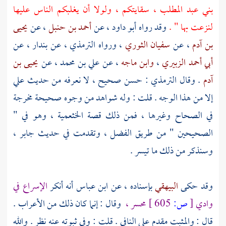
بني عبد المطلب ،
سقايتكم ، ولولا أن يغلبكم الناس عليها
لنزعت بها " .
وقد رواه
أبو داود
، عن
أحمد بن حنبل
، عن
يحيى
بن آدم
، عن
سفيان الثوري
، ورواه
الترمذي
، عن
بندار
، عن
أبي أحمد الزبيري
،
وابن ماجه
، عن
علي بن محمد
، عن
يحيى بن
آدم
. وقال
الترمذي
: حسن صحيح ، لا نعرفه من حديث علي
إلا من هذا الوجه . قلت : وله شواهد من وجوه صحيحة مخرجة
في الصحاح وغيرها ، فمن ذلك قصة الخثعمية ، وهو في "
الصحيحين " من طريق
الفضل
، وتقدمت في حديث
جابر
،
وسنذكر من ذلك ما تيسر .
وقد حكى
البيهقي
بإسناده ، عن
ابن عباس
أنه أنكر
الإسراع في
وادي
[
ص:
605 ]
محسر ،
وقال : إنما كان ذلك من الأعراب .
قال : والمثبت مقدم على النافي . قلت : وفي ثبوته عنه نظر . والله