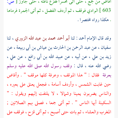
أفاض من جمع ، حتى أتى
محسرا
ففزع ناقته ، حتى جاوز
[
ص:
603 ]
الوادي فوقف ، ثم أردف الفضل ، ثم أتى الجمرة فرماها
.
هكذا رواه مختصرا .
وقد قال الإمام
أحمد
: ثنا
أبو أحمد محمد بن عبد الله الزبيري
، ثنا
سفيان
، عن
عبد الرحمن بن الحارث بن عياش بن أبي ربيعة
، عن
زيد بن علي
، عن أبيه ، عن
عبيد الله بن أبي رافع
، عن
علي
،
رضي الله عنه ، قال :
وقف رسول الله صلى الله عليه وسلم
بعرفة
فقال : " هذا الموقف ،
وعرفة
كلها موقف " . وأفاض
حين غابت الشمس ، وأردف
أسامة
، فجعل يعنق على بعيره ،
والناس يضربون يمينا وشمالا ، لا يلتفت إليهم ويقول : "
السكينة أيها الناس " . ثم أتى جمعا ، فصلى بهم الصلاتين ;
المغرب والعشاء ، ثم بات حتى أصبح ، ثم أتى
قزح ،
فوقف على