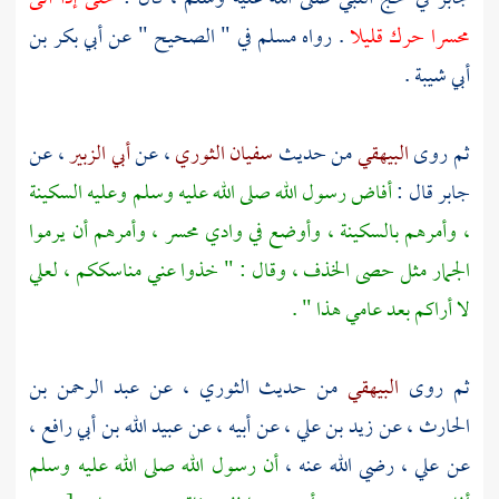
محسرا
حرك قليلا
. رواه
مسلم
في " الصحيح " عن
أبي بكر بن
أبي شيبة
.
ثم روى
البيهقي
من حديث
سفيان الثوري
، عن
أبي الزبير
، عن
جابر
قال :
أفاض رسول الله صلى الله عليه وسلم وعليه السكينة
، وأمرهم بالسكينة ، وأوضع في
وادي محسر ،
وأمرهم أن يرموا
الجمار مثل حصى الخذف ، وقال : " خذوا عني مناسككم ، لعلي
لا أراكم بعد عامي هذا " .
ثم روى
البيهقي
من حديث
الثوري
، عن
عبد الرحمن بن
الحارث
، عن
زيد بن علي
، عن أبيه ، عن
عبيد الله بن أبي رافع
،
عن
علي
، رضي الله عنه ،
أن رسول الله صلى الله عليه وسلم