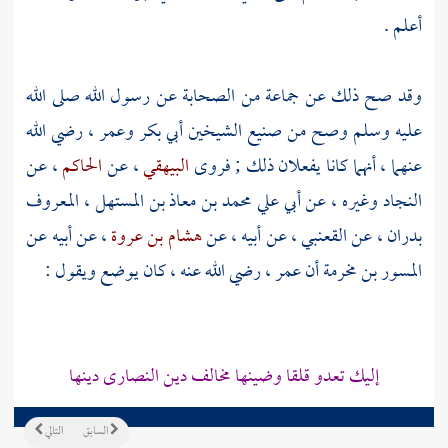
أعلم .
وقد صح ذلك عن جماعة من الصحابة عن رسول الله صلى الله
عليه وسلم وصح من صنيع الشيخين
أبي بكر
وعمر
، رضي الله
عنهما ، أنهما كانا يفعلان ذلك ; فروى
البيهقي
، عن
الحاكم
، عن
النجاد
وغيره ، عن
أبي علي محمد بن معاذ بن المستهل ، المعروف
بدران
، عن
القعنبي
، عن أبيه ، عن
هشام بن عروة
، عن أبيه عن
المسور بن مخرمة
أن
عمر
، رضي الله عنه ، كان يوضع ويقول :
إليك تعدو قلقا وضينها مخالف دين النصارى دينها
السابق
التالي