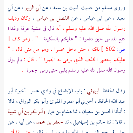
وروى
مسلم
من حديث
الليث بن سعد
، عن
أبي الزبير
، عن
أبي
معبد
، عن
ابن عباس
، عن
الفضل بن عباس
،
وكان رديف
رسول الله صلى الله عليه وسلم ، أنه
قال في عشية
عرفة
وغداة
جمع للناس حين دفعوا : " عليكم بالسكينة
" . وهو كاف
[
ص:
602 ]
ناقته ، حتى دخل محسرا ، وهو من
منى
قال : "
عليكم بحصى الخذف الذي يرمى به الجمرة " . قال :
ولم يزل
رسول الله صلى الله عليه وسلم يلبي حتى رمى الجمرة
.
وقال الحافظ
البيهقي
: باب الإيضاع في
وادي محسر
. أخبرنا
أبو
عبد الله الحافظ
، أخبرني
أبو عمرو المقرئ
وأبو بكر الوراق
، قالا
: أنبأنا
الحسن بن سفيان
، ثنا
هشام بن عمار
وأبو بكر بن أبي شيبة
، قالا : ثنا
حاتم بن إسماعيل
، ثنا
جعفر بن محمد
، عن أبيه ، عن
جابر
في حج النبي صلى الله عليه وسلم ، قال :
حتى إذا أتى