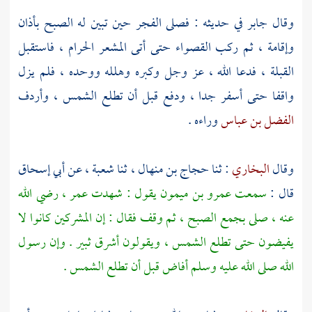
وقال
جابر
في حديثه : فصلى الفجر حين تبين له الصبح بأذان
وإقامة ، ثم ركب القصواء حتى أتى
المشعر الحرام ،
فاستقبل
القبلة ، فدعا الله ، عز وجل وكبره وهلله ووحده ، فلم يزل
واقفا حتى أسفر جدا ، ودفع قبل أن تطلع الشمس ، وأردف
الفضل بن عباس
وراءه .
وقال
البخاري
: ثنا
حجاج بن منهال
، ثنا
شعبة
، عن
أبي إسحاق
قال :
سمعت
عمرو بن ميمون
يقول : شهدت
عمر
، رضي الله
عنه ، صلى بجمع الصبح ، ثم وقف فقال : إن المشركين كانوا لا
يفيضون حتى تطلع الشمس ، ويقولون أشرق ثبير . وإن رسول
الله صلى الله عليه وسلم أفاض قبل أن تطلع الشمس .