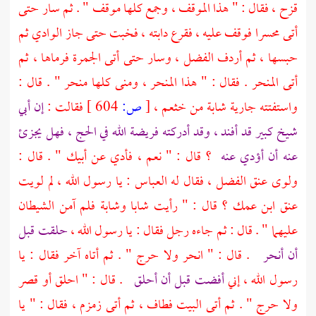
قزح ،
فقال : " هذا الموقف ، وجمع كلها موقف " . ثم سار حتى
أتى
محسرا
فوقف عليه ، فقرع دابته ، فخبت حتى جاز الوادي ثم
حبسها ، ثم أردف
الفضل
، وسار حتى أتى
الجمرة
فرماها ، ثم
أتى
المنحر
. فقال : " هذا
المنحر ،
ومنى
كلها منحر " . قال :
واستفتته جارية شابة من
خثعم ،
[
ص:
604 ]
فقالت :
إن أبي
شيخ كبير قد أفند ، وقد أدركته فريضة الله في الحج ، فهل يجزئ
عنه أن أؤدي عنه
؟ قال : " نعم ، فأدي عن أبيك " . قال :
ولوى عنق
الفضل
، فقال له
العباس
: يا رسول الله ، لم لويت
عنق ابن عمك ؟ قال : " رأيت شابا وشابة فلم آمن الشيطان
عليهما " . قال : ثم جاءه رجل فقال : يا رسول الله ،
حلقت قبل
أن أنحر
. قال : " انحر ولا حرج " . ثم أتاه آخر فقال : يا
رسول الله ، إني
أفضت قبل أن أحلق
. قال : " احلق أو قصر
ولا حرج " . ثم أتى
البيت
فطاف ، ثم أتى
زمزم ،
فقال : " يا