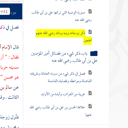
صورة الوصية التي تركها علي بن أبي طالب
جزء
11
رضي الله عنه
فصل في
ذكر
ذكر زوجاته وبنيه وبناته رضي الله عنهم
أجمعين
قال
الإمام أ
باب ذكر شيء من فضائل أمير المؤمنين
فقال : " أر
علي بن أبي طالب رضي الله عنه
سميته
حربا
فصل في ذكر شيء من سيرته العادلة وطريقته
هو
محسن
" 
الفاضلة ومواعظه وقضاياه الفاصلة
عن
سالم بن 
غريبة من الغرائب وآبدة من الأوابد
الثالث . وق
خلافة الحسن بن علي بن أبي طالب رضي الله
عنهما
فأول زوجة 
ومحسنا
. وم