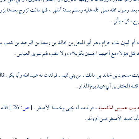
عد رسول الله صلى الله عليه وسلم بستة أشهر ، فلما ماتت تزوج بعدها بز
ع ، كما سيأتي .
ه
أم البنين بنت حزام
وهو
أبو المحل بن خالد بن ربيعة بن الوحيد بن كعب 
د قتل هؤلاء مع أخيهم
الحسين
بكربلاء
، ولا عقب لهم سوى
العباس
.
 بنت مسعود بن خالد بن مالك
، من
بني تميم
، فولدت له
عبيد الله
وأبا بكر
. قا
قتله
المختار بن أبي عبيد
يوم
المذار
.
ء بنت عميس الخثعمية
، فولدت له
يحيى
ومحمدا الأصغر
.
[
ص:
26 ]
قاله
أما
محمد الأصغر
فمن أم ولد .