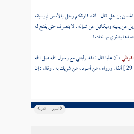
الحسن بن علي
قال : لقد فارقكم رجل بالأمس لم يسبقه
يل
عن يمينه
وميكائيل
عن شماله ، لا ينصرف حتى يفتح له
أرصدها يشتري بها خادما .
القرظي
، أن
عليا
قال : لقد رأيتني مع رسول الله صلى الله
29 ]
ألفا . ورواه ، عن
أسود
، عن
شريك
به ، وقال : إن
السابق
التالي