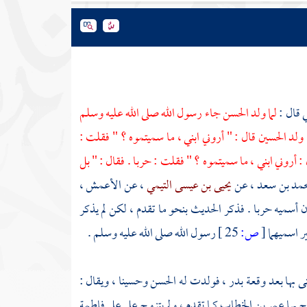
ي
قال :
لما ولد
الحسن
جاء رسول الله صلى الله عليه وسلم
ا ولد
الحسين
قال : " أروني ابني ، ما سميتموه ؟ " فقلت :
 : أروني ابني ، ما سميتموه ؟ " فقلت : حربا . فقال : " بل
حمد بن سعد
، عن
يحيى بن عيسى التيمي
، عن
الأعمش
،
 أسميه
حربا
. فذكر الحديث بنحو ما تقدم ، لكن لم يذكر
ر اسميهما
[
ص:
25 ]
رسول الله صلى الله عليه وسلم .
ى بها بعد وقعة
بدر
، فولدت له
الحسن
وحسينا
، ويقال :
ج بها
عمر بن الخطاب
كما تقدم ، ولم يتزوج
علي
على
فاطمة