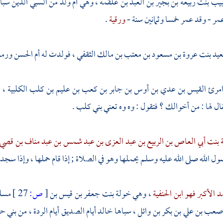
بيب بنت ربيعة بن بجير بن العبد بن علقمة
، وهي أم ولد من السبي الذين سب
مر
- وقد عمر خمسا وثمانين سنة -
ورقية
.
عيد بنت عروة بن مسعود بن معتب بن مالك الثقفي
، فولدت له
أم الحسن
ورمل
مرئ القيس بن عدي بن أوس بن جابر بن كعب بن عليم بن كلب الكلبية
، 
ال لها : من أخوالك ؟ فتقول : وه وه تعني
بني كلب
.
ة بنت أبي العاص بن الربيع بن عبد العزى بن عبد شمس بن عبد مناف بن قصي
ول الله صلى الله عليه وسلم يحملها وهو في الصلاة ; إذا قام حملها ، وإذا س
د الأكبر فهو ابن الحنفية
، وهي
خولة بنت جعفر بن قيس بن
[
ص:
27 ]
مسلم
 صعب بن علي بن بكر بن وائل
، سباها
خالد
أيام
الصديق
أيام الردة ، من
بني حن