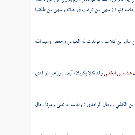
وجات كثيرة ; منهن من توفيت في حياته ومنهن من طلقها
بن عامر بن كلاب
، فولدت له
العباس
وجعفرا
وعبد الله
ل
هشام بن الكلبي
وقد قتلا
بكربلاء
أيضا . وزعم
الواقدي
ابن الكلبي
. وقال
الواقدي
: ولدت له
يحيى
وعونا
. قال