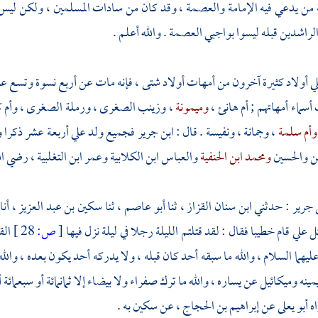
من يدعي فيه الإمامة والعصمة ، وقد كان من سادات المسلمين ، ولكن ليس 
لراشدين قبله ليسوا بواجبي العصمة . والله أعلم .
ي
أولاد كثيرة آخرون من أمهات أولاد شتى ، فإنه مات عن أربع نسوة وتسع عشر
 أسماء أمهاتهم ;
أم هانئ
،
وميمونة
،
وزينب الصغرى
،
ورملة الصغرى
،
وأم 
وأم سلمة
،
وجمانة
،
ونفيسة
. قال :
ابن جرير
فجميع ولد علي أربعة عشر ذكرا و
ن
والحسين
ومحمد ابن الحنفية
والعباس ابن الكلابية
وعمر ابن التغلبية
، رضي الل
 جرير
: حدثني
ابن سنان القزاز
، ثنا
أبو عاصم
، ثنا
سكين بن عبد العزيز
، أنا
تل
علي
قام خطيبا فقال : لقد قتلتم الليلة رجلا في ليلة نزل فيها
[
ص:
28 ]
الق
ليهما السلام ، والله ما سبقه أحد كان قبله ، ولا يدركه أحد يكون بعده ، والله
مينه
وميكائيل
عن يساره ، والله ما ترك صفراء ولا بيضاء إلا ثمانمائة أو سبعمائ
اه
أبو يعلى
عن
إبراهيم بن الحجاج
، عن
سكين
به .