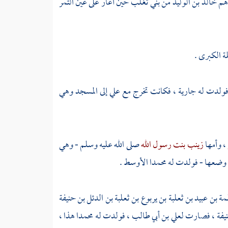
اهم
خالد بن الوليد
من
بني تغلب
حين أغار على
عين التمر
ة الكبرى
.
فولدت له جارية ، فكانت تخرج مع
علي
إلى المسجد وهي
، وأمها
زينب بنت رسول الله
صلى الله عليه وسلم - وهي
جد وضعها - فولدت له
محمدا الأوسط
.
ة بن عبيد بن ثعلبة بن يربوع بن ثعلبة بن الدئل بن حنيفة
يفة
، فصارت
لعلي بن أبي طالب
، فولدت له
محمدا
هذا ،