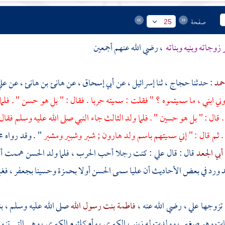
صفحة
25
 زوجاته وبنيه وبناته
، رضي الله عنهم أجمعين
حمد
: حدثنا
حجاج
، ثنا
إسرائيل
، عن
أبي إسحاق
، عن
هانئ بن هانئ
، عن
عل
وني ابني ، ما سميتموه ؟ " فقلت : سميته
حربا
. فقال : " بل هو
حسن
" . فلم
. قال : " بل هو
حسين
" . فلما ولد الثالث جاء النبي صلى الله عليه وسلم فقال
. ثم قال : " إني سميتهم باسم ولد
هارون
;
شبر
وشبير
ومشبر
" . وقد رواه
م
أبي الجعد
قال : قال
علي
: كنت رجلا أحب الحرب ، فلما ولد
الحسن
هممت أن
د ورد في بعض الأحاديث أن
عليا
سمى
الحسن
أولا
بحمزة
وحسينا
بجعفر
، فغي
تزوجها
علي
، رضي الله عنه ،
فاطمة بنت رسول الله
صلى الله عليه وسلم ، بن
ات وهو صغير ، وولدت له
زينب الكبرى
،
وأم كلثوم الكبرى
، وهي التي تزو