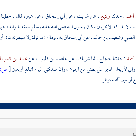
 أحمد
: حدثنا
وكيع
، عن
شريك
، عن
أبي إسحاق
، عن
هبيرة
قال : خطبنا
م ولا يدركه الآخرون ، كان رسول الله صلى الله عليه وسلم يبعثه بالراية ،
جبر
العمي
وشعيب بن خالد
، عن
أبي إسحاق
به ، وقال : ما ترك إلا سبعمائة كان 
 أحمد
: حدثنا
حجاج
، ثنا
شريك
، عن
عاصم بن كليب
، عن
محمد بن كعب 
إني لأربط الحجر على بطني من الجوع ، وإن صدقتي اليوم لتبلغ أربعين
[
ص:
 أربعين ألف دينار .
ية