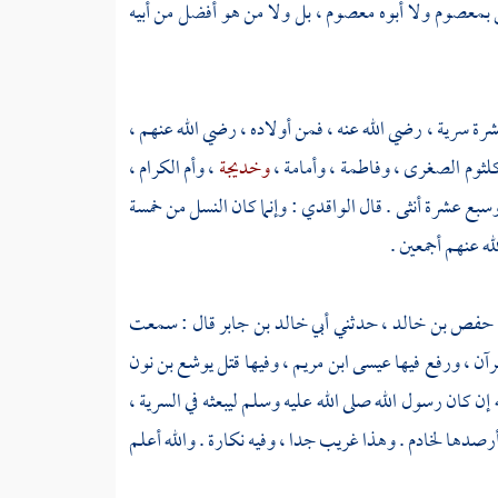
بمعصوم ولا أبوه معصوم ، بل ولا من هو أفضل من أبيه
ة سرية ، رضي الله عنه ، فمن أولاده ، رضي الله عنهم ،
كلثوم الصغرى
،
وفاطمة
،
وأمامة
،
وخديجة
،
وأم الكرام
،
سبع عشرة أنثى . قال
الواقدي
: وإنما كان النسل من خمسة
ه عنهم أجمعين .
حفص بن خالد
، حدثني
أبي خالد بن جابر
قال : سمعت
رآن ، ورفع فيها
عيسى ابن مريم
، وفيها قتل
يوشع بن نون
 إن كان رسول الله صلى الله عليه وسلم ليبعثه في السرية ،
ة أرصدها لخادم . وهذا غريب جدا ، وفيه نكارة . والله أعلم