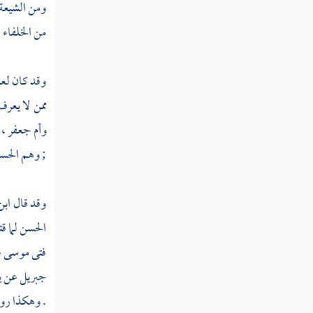
ومن
الشيعة
ثم دخلت سنة خمس وخمسين
من الخلفاء ا
ثم دخلت سنة ست وخمسين
وقد كان
لعل
ثم دخلت سنة سبع وخمسين
ممن لا يعرف
وأم جعفر
،
ثم دخلت سنة ثمان وخمسين
; وهم
الحس
ثم دخلت سنة تسع وخمسين
سنة ستين من الهجرة النبوية
وقد قال
ابن
الحسن
لما ق
ثم دخلت سنة إحدى وستين
فتى
موسى
ع
ثم دخلت سنة ثنتين وستين
جبريل
عن ي
. وهكذا رو
ثم دخلت سنة ثلاث وستين