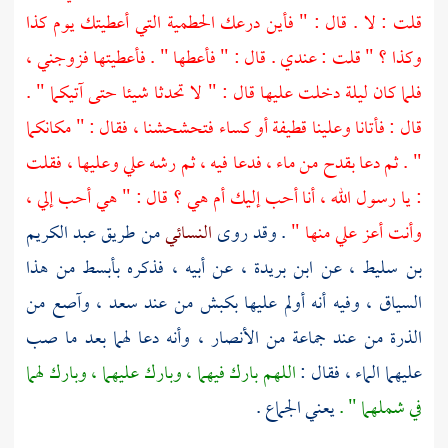
قلت : لا . قال : " فأين درعك الحطمية التي أعطيتك يوم كذا
وكذا ؟ " قلت : عندي . قال : " فأعطها " . فأعطيتها فزوجني ،
فلما كان ليلة دخلت عليها قال : " لا تحدثا شيئا حتى آتيكما " .
قال : فأتانا وعلينا قطيفة أو كساء فتحشحشنا ، فقال : " مكانكما
" . ثم دعا بقدح من ماء ، فدعا فيه ، ثم رشه علي وعليها ، فقلت
: يا رسول الله ، أنا أحب إليك أم هي ؟ قال : " هي أحب إلي ،
وأنت أعز علي منها "
. وقد روى
النسائي
من طريق
عبد الكريم
بن سليط
، عن
ابن بريدة
، عن أبيه ، فذكره بأبسط من هذا
السياق ، وفيه أنه أولم عليها بكبش من عند
سعد
، وآصع من
الذرة من عند جماعة من
الأنصار
، وأنه دعا لهما بعد ما صب
عليهما الماء ، فقال :
اللهم بارك فيهما ، وبارك عليهما ، وبارك لهما
في شملهما " .
يعني الجماع .