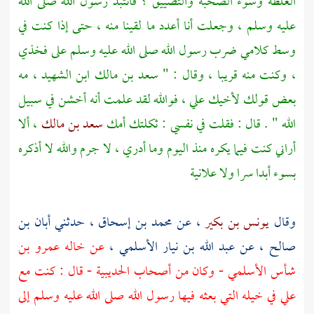
الغلظة وسوء الصحبة والتضييق ؟ فانتبذ رسول الله صلى الله
عليه وسلم ، وجعلت أنا أعدد ما لقينا منه ، حتى إذا كنت في
وسط كلامي ضرب رسول الله صلى الله عليه وسلم على فخذي
، وكنت منه قريبا ، وقال : "
سعد بن مالك ابن الشهيد
، مه
بعض قولك لأخيك
علي
، فوالله لقد علمت أنه أخشن في سبيل
الله " . قال : فقلت في نفسي : ثكلتك أمك
سعد بن مالك
، ألا
أراني كنت فيما يكره منذ اليوم وما أدري ، لا جرم والله لا أذكره
بسوء أبدا سرا ولا علانية
وقال
يونس بن بكير
، عن
محمد بن إسحاق
، حدثني
أبان بن
صالح
، عن
عبد الله بن نيار الأسلمي
،
عن خاله
عمرو بن
شأس الأسلمي
- وكان من أصحاب
الحديبية
- قال : كنت مع
علي في خيله التي بعثه فيها رسول الله صلى الله عليه وسلم إلى