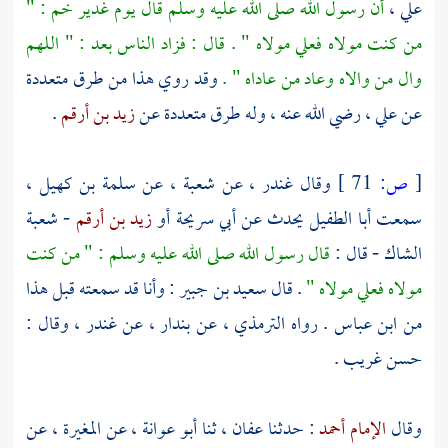
علي
،
أن رسول الله صلى الله عليه وسلم قال يوم غدير خم : "
من كنت مولاه فعلي مولاه " . قال : فزاد الناس بعد : " اللهم
وال من والاه وعاد من عاداه " .
وقد روي هذا من طرق متعددة
عن
علي
، رضي الله عنه ، وله طرق متعددة عن
زيد بن أرقم
.
[
ص:
71 ]
وقال
غندر
، عن
شعبة
، عن
سلمة بن كهيل
،
سمعت
أبا الطفيل
يحدث عن
أبي سريحة
أو
زيد بن أرقم
-
شعبة
الشاك - قال :
قال رسول الله صلى الله عليه وسلم : " من كنت
مولاه فعلي مولاه "
. قال
سعيد بن جبير
: وأنا قد سمعته قبل هذا
من
ابن عباس
. رواه
الترمذي
، عن
بندار
، عن
غندر
، وقال :
حسن غريب .
وقال
الإمام أحمد
: حدثنا
عفان
، ثنا
أبو عوانة
، عن
المغيرة
، عن