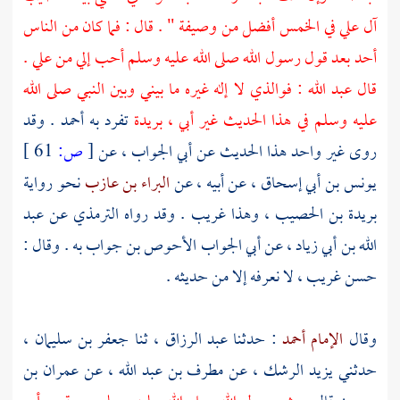
آل علي
في الخمس أفضل من وصيفة " . قال : فما كان من الناس
أحد بعد قول رسول الله صلى الله عليه وسلم أحب إلي من
علي
.
قال
عبد الله
: فوالذي لا إله غيره ما بيني وبين النبي صلى الله
عليه وسلم في هذا الحديث غير أبي ،
بريدة
تفرد به
أحمد
. وقد
روى غير واحد هذا الحديث عن
أبي الجواب
، عن
[
ص:
61 ]
يونس بن أبي إسحاق
، عن أبيه ، عن
البراء بن عازب
نحو رواية
بريدة بن الحصيب
، وهذا غريب . وقد رواه
الترمذي
عن
عبد
الله بن أبي زياد
، عن
أبي الجواب الأحوص بن جواب
به . وقال :
حسن غريب ، لا نعرفه إلا من حديثه .
وقال
الإمام أحمد
: حدثنا
عبد الرزاق
، ثنا
جعفر بن سليمان
،
حدثني
يزيد الرشك
، عن
مطرف بن عبد الله
، عن
عمران بن