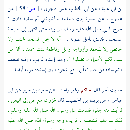
بن أبي غنية
، عن
أبي الخطاب عمر الهجري
،
[
ص:
58 ]
عن
محدوج
، عن
جسرة بنت دجاجة
، أخبرتني
أم سلمة
قالت :
خرج النبي صلى الله عليه وسلم من بيته حتى انتهى إلى صرحة
المسجد ، فنادى بأعلى صوته :
" أنه لا يحل المسجد لجنب ولا
لحائض إلا لمحمد وأزواجه وعلي وفاطمة بنت محمد ، ألا هل
بينت لكم الأسماء أن تضلوا " .
وهذا إسناد غريب ، وفيه ضعف
، ثم ساقه من حديث
أبي رافع
بنحوه ، وفي إسناده غرابة أيضا .
حديث آخر قال
الحاكم
وغير واحد ، عن
سعيد بن جبير
عن
ابن
عباس
، عن
بريدة بن الحصيب
قال
غزوت مع
علي
إلى
اليمن
،
فرأيت منه جفوة فقدمت على رسول الله صلى الله عليه وسلم ،
فذكرت
عليا
فتنقصته ، فرأيت وجه رسول الله صلى الله عليه