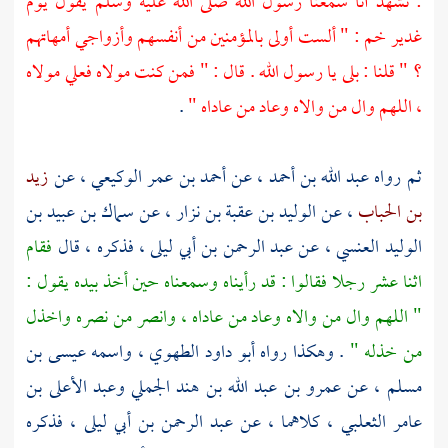
: نشهد أنا سمعنا رسول الله صلى الله عليه وسلم يقول يوم
غدير خم
: " ألست أولى بالمؤمنين من أنفسهم وأزواجي أمهاتهم
؟ " قلنا : بلى يا رسول الله . قال : " فمن كنت مولاه
فعلي
مولاه
، اللهم وال من والاه وعاد من عاداه "
.
ثم رواه
عبد الله بن أحمد
، عن
أحمد بن عمر الوكيعي
، عن
زيد
بن الحباب
، عن
الوليد بن عقبة بن نزار
، عن
سماك بن عبيد بن
الوليد العنسي
، عن
عبد الرحمن بن أبي ليلى
، فذكره ، قال
فقام
اثنا عشر رجلا فقالوا : قد رأيناه وسمعناه حين أخذ بيده يقول :
" اللهم وال من والاه وعاد من عاداه ، وانصر من نصره واخذل
من خذله "
. وهكذا رواه
أبو داود الطهوي ، واسمه عيسى بن
مسلم
، عن
عمرو بن عبد الله بن هند الجملي
وعبد الأعلى بن
عامر الثعلبي
، كلاهما ، عن
عبد الرحمن بن أبي ليلى
، فذكره