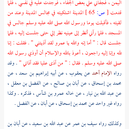
اليمن
، فجفاني علي بعض الجفاء ، فوجدت عليه في نفسي ، فلما
قدمت
[
ص:
65 ]
المدينة
اشتكيته في مجالس
المدينة
وعند من
لقيته ، فأقبلت يوما ورسول الله صلى الله عليه وسلم جالس في
المسجد ، فلما رآني أنظر إلى عينيه نظر إلي حتى جلست إليه ، فلما
جلست قال : " أما إنه والله يا
عمرو
لقد آذيتني " . فقلت : إنا
لله وإنا إليه راجعون ، أعوذ بالله والإسلام أن أوذي رسول الله
صلى الله عليه وسلم . فقال : " من آذى
عليا
فقد آذاني "
. وقد
رواه
الإمام أحمد
عن
يعقوب
، عن أبيه
إبراهيم بن سعد
، عن
محمد بن إسحاق
، عن
أبان بن صالح
، عن
الفضل بن معقل
،
عن
عبد الله بن نيار
، عن خاله
عمرو بن شأس
، فذكره . وكذا
رواه غير واحد عن
محمد بن إسحاق
، عن
أبان ، عن الفضل
.
وكذلك رواه
سيف بن عمر
عن
عبد الله بن سعيد
، عن
أبان بن