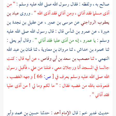
صالح
به ، ولفظه : فقال رسول الله صلى الله عليه وسلم :
" من
آذى مسلما فقد آذاني ، ومن آذاني فقد آذى الله "
. وروى
عباد بن
يعقوب الرواجني
عن
موسى بن عمير
، عن
عقيل بن نجدة بن
هبيرة
، عن
عمرو بن شأس
قال : قال رسول الله صلى الله عليه
وسلم :
يا عمرو ، إنه من آذى عليا فقد آذاني " .
وقال
أبو يعلى
:
ثنا
محمود بن خداش
، ثنا
مروان بن معاوية
، ثنا
قنان بن عبد الله
النهمي
،
ثنا
مصعب بن سعد بن أبي وقاص
، عن أبيه قال : كنت
جالسا في المسجد أنا ورجلان معي ، فنلنا من
علي
، فأقبل رسول
الله صلى الله عليه وسلم يعرف في
[
ص:
66 ]
وجهه الغضب ،
فتعوذت بالله من غضبه فقال : " ما لكم وما لي ! من آذى
عليا
فقد آذاني " .
حديث
غدير خم
: قال
الإمام أحمد
: حدثنا
حسين بن محمد وأبو