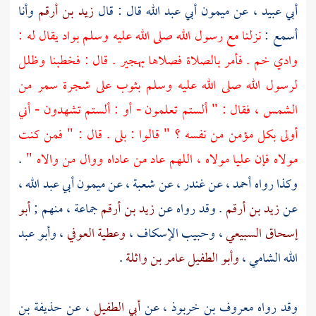
أبي عبيد
، عن
ميمون أبي عبد الله
قال : قال
زيد بن أرقم
وأنا
أسمع :
نزلنا مع رسول الله صلى الله عليه وسلم بواد يقال له :
وادي خم
. فأمر بالصلاة فصلاها بهجير . قال : فخطبنا وظلل
لرسول الله صلى الله عليه وسلم بثوب على شجرة سمر من
الشمس ، فقال : " ألستم تعلمون - أو : ألستم تشهدون - أني
أولى بكل مؤمن من نفسه ؟ " قالوا : بلى . قال : " فمن كنت
مولاه فإن
عليا
مولاه ، اللهم عاد من عاداه ووال من والاه "
.
وكذا رواه
أحمد
، عن
غندر
، عن
شعبة
، عن
ميمون أبي عبد الله
،
عن
زيد بن أرقم
. وقد رواه عن
زيد بن أرقم
جماعة ، منهم ;
أبو
إسحاق السبيعي
،
وحبيب الإسكاف
،
وعطية العوفي
،
وأبو عبد
الله الشامي
،
وأبو الطفيل عامر بن واثلة
.
وقد رواه
معروف بن خربوذ
، عن
أبي الطفيل
، عن
حذيفة بن