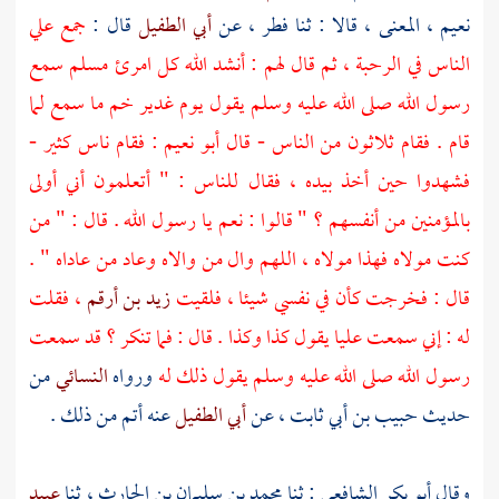
نعيم
، المعنى ، قالا : ثنا
فطر
، عن
أبي الطفيل
قال :
جمع
علي
الناس في
الرحبة
، ثم قال لهم : أنشد الله كل امرئ مسلم سمع
رسول الله صلى الله عليه وسلم يقول يوم
غدير خم
ما سمع لما
قام . فقام ثلاثون من الناس - قال
أبو نعيم
: فقام ناس كثير -
فشهدوا حين أخذ بيده ، فقال للناس : " أتعلمون أني أولى
بالمؤمنين من أنفسهم ؟ " قالوا : نعم يا رسول الله . قال : " من
كنت مولاه فهذا مولاه ، اللهم وال من والاه وعاد من عاداه " .
قال : فخرجت كأن في نفسي شيئا ، فلقيت
زيد بن أرقم
، فقلت
له : إني سمعت
عليا
يقول كذا وكذا . قال : فما تنكر ؟ قد سمعت
رسول الله صلى الله عليه وسلم يقول ذلك له
ورواه
النسائي
من
حديث
حبيب بن أبي ثابت
، عن
أبي الطفيل
عنه أتم من ذلك .
وقال
أبو بكر الشافعي
: ثنا
محمد بن سليمان بن الحارث
، ثنا
عبيد