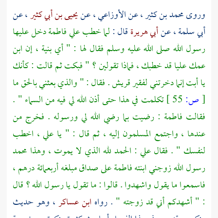
وروى
محمد بن كثير
، عن
الأوزاعي
، عن
يحيى بن أبي كثير
، عن
أبي سلمة
، عن
أبي هريرة
قال :
لما خطب
علي
فاطمة
دخل عليها
رسول الله صلى الله عليه وسلم فقال لها : " أي بنية ، إن ابن
عمك
عليا
قد خطبك ، فماذا تقولين ؟ " فبكت ثم قالت : كأنك
يا أبت إنما دخرتني لفقير
قريش
. فقال : " والذي بعثني بالحق ما
[
ص:
55 ]
تكلمت في هذا حتى أذن الله لي فيه من السماء " .
فقالت
فاطمة
: رضيت بما رضي الله لي ورسوله . فخرج من
عندها ، واجتمع المسلمون إليه ، ثم قال : " يا
علي
، اخطب
لنفسك " . فقال
علي
: الحمد لله الذي لا يموت ، وهذا
محمد
رسول الله زوجني ابنته
فاطمة
على صداق مبلغه أربعمائة درهم ،
فاسمعوا ما يقول واشهدوا . قالوا : ما تقول يا رسول الله ؟ قال
: " أشهدكم أني قد زوجته "
. رواه
ابن عساكر
، وهو حديث