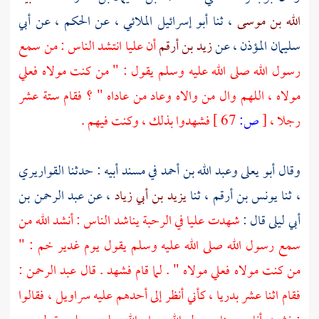
الله بن موسى
، ثنا
أبو إسرائيل الملائي
، عن
الحكم
، عن
أبي
سليمان المؤذن
، عن
زيد بن أرقم
أن
عليا
انتشد الناس : من سمع
رسول الله صلى الله عليه وسلم يقول : " من كنت مولاه فعلي
مولاه ، اللهم وال من والاه وعاد من عاداه " ؟ فقام ستة عشر
رجلا ،
[
ص:
67 ]
فشهدوا بذلك ، وكنت فيهم .
وقال
أبو يعلى
وعبد الله بن أحمد
في مسند أبيه : حدثنا
القواريري
، ثنا
يونس بن أرقم
، ثنا
يزيد بن أبي زياد
، عن
عبد الرحمن بن
أبي ليلى
قال :
شهدت
عليا
في
الرحبة
يناشد الناس : أنشد الله من
سمع رسول الله صلى الله عليه وسلم يقول يوم
غدير خم
: "
من كنت مولاه
فعلي
مولاه " . لما قام فشهد . قال
عبد الرحمن
:
فقام اثنا عشر بدريا ، كأني أنظر إلى أحدهم عليه سراويل ، فقالوا