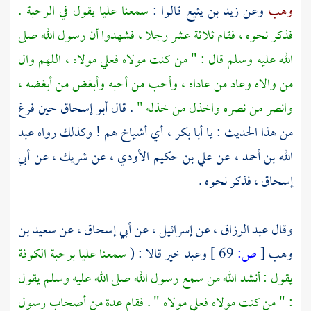
وهب
وعن
زيد بن يثيع
قالوا :
سمعنا
عليا
يقول في
الرحبة
.
فذكر نحوه ، فقام ثلاثة عشر رجلا ، فشهدوا أن رسول الله صلى
الله عليه وسلم قال : " من كنت مولاه فعلي مولاه ، اللهم وال
من والاه وعاد من عاداه ، وأحب من أحبه وأبغض من أبغضه ،
وانصر من نصره واخذل من خذله "
. قال
أبو إسحاق
حين فرغ
من هذا الحديث : يا
أبا بكر
، أي أشياخ هم ! وكذلك رواه
عبد
الله بن أحمد
، عن
علي بن حكيم الأودي
، عن
شريك
، عن
أبي
إسحاق
، فذكر نحوه .
وقال
عبد الرزاق
، عن
إسرائيل
، عن
أبي إسحاق
، عن
سعيد بن
وهب
[
ص:
69 ]
وعبد خير
قالا : (
سمعنا عليا برحبة الكوفة
يقول : أنشد الله من سمع رسول الله صلى الله عليه وسلم يقول
: " من كنت مولاه فعلي مولاه " . فقام عدة من أصحاب رسول