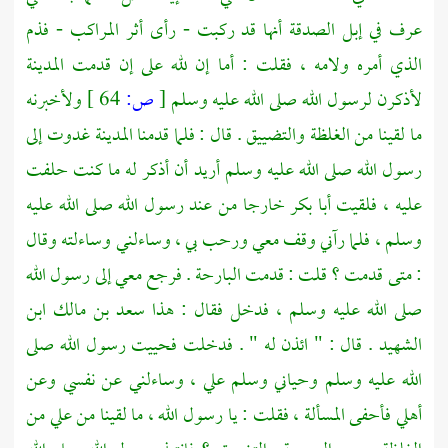
عرف في إبل الصدقة أنها قد ركبت - رأى أثر المراكب - فذم
الذي أمره ولامه ، فقلت : أما إن لله على إن قدمت
المدينة
لأذكرن لرسول الله صلى الله عليه وسلم
[
ص:
64 ]
ولأخبرنه
ما لقينا من الغلظة والتضييق . قال : فلما قدمنا
المدينة
غدوت إلى
رسول الله صلى الله عليه وسلم أريد أن أذكر له ما كنت حلفت
عليه ، فلقيت
أبا بكر
خارجا من عند رسول الله صلى الله عليه
وسلم ، فلما رآني وقف معي ورحب بي ، وساءلني وساءلته وقال
: متى قدمت ؟ قلت : قدمت البارحة . فرجع معي إلى رسول الله
صلى الله عليه وسلم ، فدخل فقال : هذا
سعد بن مالك ابن
الشهيد
. قال : " ائذن له " . فدخلت فحييت رسول الله صلى
الله عليه وسلم وحياني وسلم علي ، وساءلني عن نفسي وعن
أهلي فأحفى المسألة ، فقلت : يا رسول الله ، ما لقينا من
علي
من