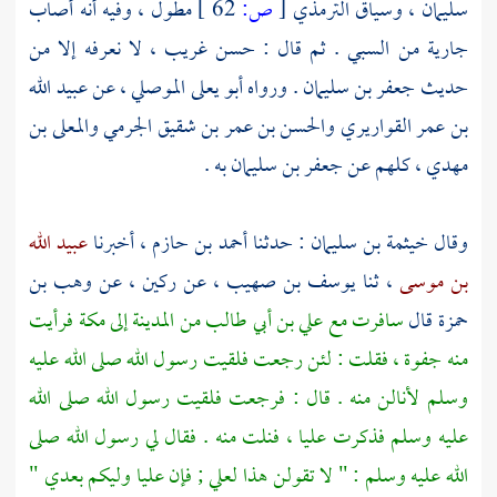
سليمان
، وسياق
الترمذي
[
ص:
62 ]
مطول ، وفيه أنه أصاب
جارية من السبي . ثم قال : حسن غريب ، لا نعرفه إلا من
حديث
جعفر بن سليمان
. ورواه
أبو يعلى الموصلي
، عن
عبيد الله
بن عمر القواريري
والحسن بن عمر بن شقيق الجرمي
والمعلى بن
مهدي
، كلهم عن
جعفر بن سليمان
به .
وقال
خيثمة بن سليمان
: حدثنا
أحمد بن حازم
، أخبرنا
عبيد الله
بن موسى
، ثنا
يوسف بن صهيب
، عن
ركين
، عن
وهب بن
حمزة
قال
سافرت مع
علي بن أبي طالب
من
المدينة
إلى
مكة
فرأيت
منه جفوة ، فقلت : لئن رجعت فلقيت رسول الله صلى الله عليه
وسلم لأنالن منه . قال : فرجعت فلقيت رسول الله صلى الله
عليه وسلم فذكرت
عليا
، فنلت منه . فقال لي رسول الله صلى
الله عليه وسلم : " لا تقولن هذا
لعلي
; فإن
عليا
وليكم بعدي "