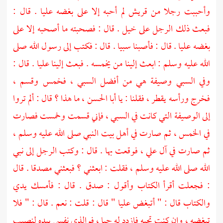
وأحببت رجلا من
قريش
لم أحبه إلا على بغضه
عليا
. قال :
فبعث ذلك الرجل على خيل . قال : فصحبته ما أصحبه إلا على
بغضه
عليا
. قال : فأصبنا سبيا . قال : فكتب إلى رسول الله صلى
الله عليه وسلم : ابعث إلينا من يخمسه . فبعث إلينا
عليا
. قال :
وفي السبي وصيفة هي من أفضل السبي ، فخمس وقسم ،
فخرج ورأسه يقطر ، فقلنا : يا
أبا الحسن
، ما هذا ؟ قال : ألم تروا
إلى الوصيفة التي كانت في السبي ، فإني قسمت وخمست فصارت
في الخمس ، ثم صارت في أهل بيت النبي صلى الله عليه وسلم ،
ثم صارت في
آل علي
، فوقعت بها . قال : وكتب الرجل إلى نبي
الله صلى الله عليه وسلم ، فقلت : ابعثني ؟ فبعثني مصدقا . قال
: فجعلت أقرأ الكتاب وأقول : صدق . قال : فأمسك يدي
والكتاب قال : " أتبغض
عليا
" قال : قلت : نعم . قال : " فلا
تبغضه ، وإن كنت تحبه فازدد له حبا ، فوالذي نفسي بيده لنصيب