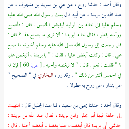
وقال
أحمد
: حدثنا
روح
، عن
علي بن سويد بن منجوف
، عن
عبد الله بن بريدة
، عن أبيه قال
بعث رسول الله صلى الله عليه
وسلم
عليا
إلى
خالد بن الوليد
ليقبض الخمس . قال : فأصبح
ورأسه يقطر ، فقال
خالد
لبريدة
: ألا ترى ما يصنع هذا ؟ قال :
فلما رجعت إلى رسول الله صلى الله عليه وسلم أخبرته ما صنع
علي
. قال : وكنت أبغض
عليا
، فقال : " يا
بريدة
، أتبغض
عليا
؟ " فقلت : نعم . قال : " لا تبغضه وأحبه ;
[
ص:
60 ]
فإن له
في الخمس أكثر من ذلك "
. وقد رواه
البخاري
في " الصحيح "
عن
بندار
، عن
روح
به مطولا .
وقال
أحمد
: حدثنا
يحيى بن سعيد
، ثنا
عبد الجليل
قال :
انتهيت
إلى حلقة فيها
أبو مجلز
وابن بريدة
، فقال
عبد الله بن بريدة
:
حدثني
أبي بريدة
قال أبغضت
عليا
بغضا لم أبغضه أحدا . قال :