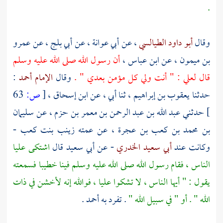
.
وقال
أبو داود الطيالسي
، عن
أبي عوانة
، عن
أبي بلج
، عن
عمرو
بن ميمون
، عن
ابن عباس
،
أن رسول الله صلى الله عليه وسلم
قال
لعلي
: " أنت ولي كل مؤمن بعدي " .
وقال
الإمام أحمد
:
حدثنا
يعقوب بن إبراهيم
، ثنا أبي ، عن
ابن إسحاق
،
[
ص:
63
]
حدثني
عبد الله بن عبد الرحمن بن معمر بن حزم
، عن
سليمان
بن محمد بن كعب بن عجرة
، عن عمته
زينب بنت كعب
-
وكانت عند
أبي سعيد الخدري
- عن
أبي سعيد
قال
اشتكى
عليا
الناس ، فقام رسول الله صلى الله عليه وسلم فينا خطيبا فسمعته
يقول : " أيها الناس ، لا تشكوا
عليا
، فوالله إنه لأخشن في ذات
الله " . أو " في سبيل الله "
. تفرد به
أحمد
.