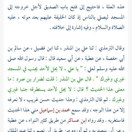
هذه العلة ، فاحتيج إلى فتح باب
الصديق
لأجل خروجه إلى
المسجد ليصلي بالناس إذ كان الخليفة عليهم بعد موته ، عليه
الصلاة والسلام ، وفيه إشارة إلى خلافته .
وقال
الترمذي
: ثنا
علي بن المنذر
، ثنا
ابن فضيل
، عن
سالم بن
أبي حفصة
، عن
عطية
، عن
أبي سعيد
قال : قال رسول الله صلى
الله عليه وسلم
لعلي
:
" يا علي ، لا يحل لأحد يجنب في المسجد
غيري وغيرك " . قال
علي بن المنذر
: قلت
لضرار بن صرد
: ما
معنى هذا الحديث ؟ قال : لا يحل لأحد يستطرقه جنبا غيري
وغيرك
. ثم قال
الترمذي
: وهذا حديث حسن غريب ، لا نعرفه
إلا من هذا الوجه ، وقد سمع
محمد بن إسماعيل
مني هذا الحديث
فاستغربه . وقد رواه
ابن عساكر
من طريق كثير النواء ، عن
عطية
، عن
أبي سعيد
به ، ثم أورده من طريق
أبي نعيم
، ثنا
عبد الملك