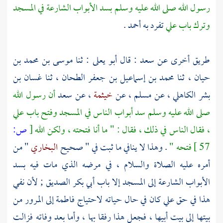
رسول الله صلى الله عليه وسلم بسد الأبواب الشارعة في المسجد
وترك باب علي
تفرد به
أحمد
.
طريق أخرى عن
سعد
: قال
أبو يعلى
: ثنا
موسى بن محمد بن
حيان
، ثنا
محمد بن إسماعيل بن جعفر الطحان
، ثنا
غسان بن
بشر الكاهلي
، عن
مسلم
، عن
خيثمة
، عن
سعد
أن رسول الله
صلى الله عليه وسلم سد أبواب الناس في المسجد وفتح باب
علي
، فقال الناس في ذلك ، فقال : " ما أنا فتحته ، ولكن الله
[
ص:
57 ]
فتحه "
. وهذا لا ينافي ما ثبت في " صحيح
البخاري
" من
أمره عليه الصلاة والسلام ، في مرضه الذي مات فيه بسد
الأبواب الشارعة إلى المسجد إلا باب
أبي بكر الصديق
; لأن نفي
هذا في حق
علي
كان في حال حياته لاحتياج
فاطمة
إلى المرور من
بيتها إلى بيت أبيها ، فجعل هذا رفقا بها ، وأما بعد وفاته فزالت