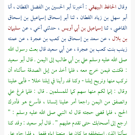
وقال
الحافظ البيهقي
: أخبرنا
أبو الحسين بن الفضل القطان
، أنا
أبو سهل بن زياد القطان
، ثنا
أبو إسحاق إسماعيل بن إسحاق
القاضي
، ثنا
إسماعيل بن أبي أويس
، حدثني أخي ، عن
سليمان
بن بلال
، عن
سعد بن إسحاق بن كعب بن عجرة
، عن عمته
زينب بنت كعب بن عجرة
، عن
أبي سعيد
قال
بعث رسول الله
صلى الله عليه وسلم
علي بن أبي طالب
إلى
اليمن
. قال
أبو سعيد
: فكنت فيمن خرج معه ، فلما أخذ من إبل الصدقة سألناه أن
نركب منها ونريح إبلنا - وكنا قد رأينا في إبلنا خللا - فأبى علينا
وقال : إنما لكم منها سهم كما للمسلمين . قال : فلما فرغ
علي
وانصفق من
اليمن
راجعا أمر علينا إنسانا ، فأسرع هو فأدرك
الحج ، فلما قضى حجته قال له النبي صلى الله عليه وسلم : "
ارجع إلى أصحابك حتى تقدم عليهم " . قال
أبو سعيد
: وقد كنا
سألنا الذي استخلفه ما كان علي منعنا إياه ففعل ، فلما جاء
علي