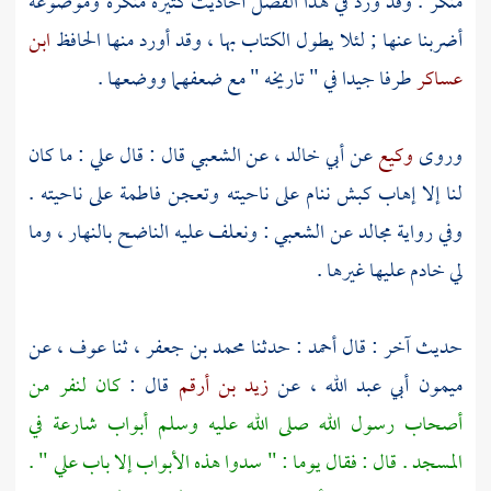
منكر . وقد ورد في هذا الفصل أحاديث كثيرة منكرة وموضوعة
أضربنا عنها ; لئلا يطول الكتاب بها ، وقد أورد منها الحافظ
ابن
عساكر
طرفا جيدا في " تاريخه " مع ضعفهما ووضعها .
وروى
وكيع
عن
أبي خالد
، عن
الشعبي
قال : قال
علي
: ما كان
لنا إلا إهاب كبش ننام على ناحيته وتعجن
فاطمة
على ناحيته .
وفي رواية
مجالد
عن
الشعبي
: ونعلف عليه الناضح بالنهار ، وما
لي خادم عليها غيرها .
حديث آخر : قال
أحمد
: حدثنا
محمد بن جعفر
، ثنا
عوف
، عن
ميمون أبي عبد الله
، عن
زيد بن أرقم
قال :
كان لنفر من
أصحاب رسول الله صلى الله عليه وسلم أبواب شارعة في
المسجد . قال : فقال يوما : " سدوا هذه الأبواب إلا باب
علي
" .