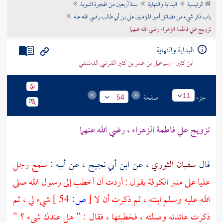
الرئيسية
البداية والنهاية
سنة أربعين من الهجرة النبوية
تراجم الأعلام
باب ذكر شيء من فضائل أمير المؤمنين علي بن أبي طالب رضي الله عنه
تزويج علي فاطمة الزهراء رضي الله عنهما
البداية والنهاية
ابن كثير - إسماعيل بن عمر بن كثير القرشي الدمشقي
جزء
صفحة
11
54
تزويج
علي
فاطمة الزهراء
، رضي الله عنهما
قال
سفيان الثوري
، عن
ابن أبي نجيح
، عن أبيه :
سمع رجل
عليا
على منبر
الكوفة
يقول : أردت أن أخطب إلى رسول الله صلى
الله عليه وسلم ابنته ، ثم ذكرت أن لا
[
ص:
54 ]
شيء لي ، ثم
ذكرت عائدته وصلته ، فخطبتها ، فقال : " هل عندك شيء ؟ "