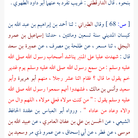
بنحوه . قال
الدارقطني
: غريب تفرد به عنهما
أبو داود الطهوي
.
[
ص:
68 ]
وقال
الطبراني
: ثنا
أحمد بن إبراهيم بن عبد الله بن
كيسان المديني
سنة تسعين ومائتين ، حدثنا
إسماعيل بن عمرو
البجلي
، ثنا
مسعر
، عن
طلحة بن مصرف
، عن
عميرة بن سعد
قال :
شهدت
عليا
على المنبر يناشد أصحاب رسول الله صلى الله
عليه وسلم : من سمع رسول الله صلى الله عليه وسلم يوم
غدير
خم
يقول ما قال ؟ فقام اثنا عشر رجلا ، منهم
أبو هريرة
وأبو
سعيد
وأنس بن مالك
، فشهدوا أنهم سمعوا رسول الله صلى الله
عليه وسلم يقول : " من كنت مولاه
فعلي
مولاه ، اللهم وال من
والاه وعاد من عاداه "
. ورواه
أبو العباس بن عقدة الحافظ
الشيعي
، عن
الحسن بن علي بن عفان العامري
، عن
عبيد الله بن
موسى
، عن
فطر
، عن
أبي إسحاق
، عن
عمرو ذي مر
وسعيد بن