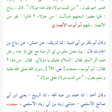
غدير خم يقول : " من كنت مولاه فإن هذا مولاه " . قال : رياح
: فلما مضوا اتبعتهم فسألت : من هؤلاء ؟ قالوا : نفر من
الأنصار ، فيهم
أبو أيوب الأنصاري
.
وقال
أبو بكر بن أبي شيبة
: ثنا
شريك
، عن
حنش
، عن
رياح بن
الحارث
قال :
بينا نحن جلوس في الرحبة مع علي إذ جاء رجل
عليه أثر السفر فقال : السلام عليك يا مولاي . فقال : من هذا ؟
فقال : أبو أيوب ، سمعت
[
ص:
70 ]
رسول الله صلى الله عليه
وسلم يقول : " من كنت مولاه فعلي مولاه "
.
وقال
أحمد
: ثنا
محمد بن عبد الله
، ثنا
الربيع - يعني ابن أبي
صالح الأسلمي
- حدثني
زياد بن أبي زياد الأسلمي
،
سمعت