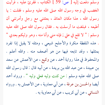
وسلم دفعت إليه
[
ص:
59 ]
الكتاب ، فقرئ عليه ، فرأيت
الغضب في وجه رسول الله صلى الله عليه وسلم ، فقلت : يا
رسول الله ، هذا مكان العائذ ، بعثتني مع رجل وأمرتني أن
أطيعه ، فبلغت ما أرسلت به . فقال رسول الله صلى الله عليه
وسلم : " لا تقع في
علي
; فإنه مني وأنا منه ، وهو وليكم بعدي "
.
هذه اللفظة منكرة
والأجلح
شيعي ، ومثله لا يقبل إذا تفرد
بمثلها ، وقد تابعه فيها من هو أضعف منه . والله أعلم .
والمحفوظ في هذا رواية
أحمد
، عن
وكيع
، عن
الأعمش
عن
سعد
بن عبيدة
، عن
عبد الله بن بريدة
، عن أبيه قال : قال رسول الله
صلى الله عليه وسلم
: من كنت وليه فعلي وليه " .
ورواه
أحمد
أيضا
والحسن بن عرفة
، عن
أبي معاوية
، عن
الأعمش
به . ورواه
النسائي
، عن
أبي كريب
، عن
أبي معاوية
به .