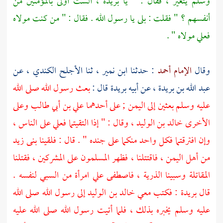
وسلم يتغير ، فقال : " يا بريدة ، ألست أولى بالمؤمنين من
أنفسهم ؟ " فقلت : بلى يا رسول الله . فقال : " من كنت مولاه
فعلي مولاه " .
وقال
الإمام أحمد
: حدثنا
ابن نمير
، ثنا
الأجلح الكندي
، عن
عبد الله بن بريدة
، عن أبيه
بريدة
قال :
بعث رسول الله صلى الله
عليه وسلم بعثين إلى
اليمن
; على أحدهما
علي بن أبي طالب
وعلى
الأخرى
خالد بن الوليد
، وقال : " إذا التقيتما
فعلي
على الناس ،
وإن افترقتما فكل واحد منكما على جنده " . قال : فلقينا
بنى زيد
من
أهل اليمن
، فاقتتلنا ، فظهر المسلمون على المشركين ، فقتلنا
المقاتلة وسبينا الذرية ، فاصطفى
علي
امرأة من السبي لنفسه .
قال
بريدة
: فكتب معي
خالد بن الوليد
إلى رسول الله صلى الله
عليه وسلم يخبره بذلك ، فلما أتيت رسول الله صلى الله عليه