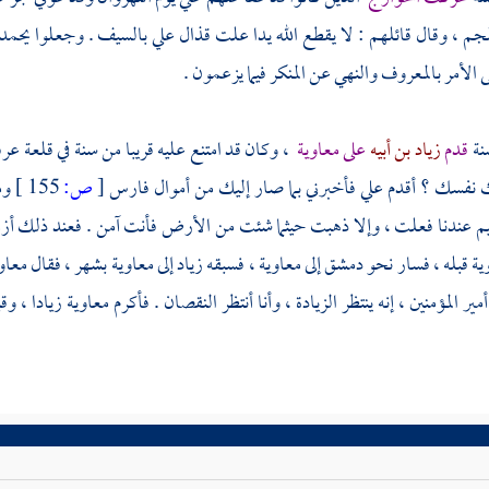
لجم
، وقال قائلهم : لا يقطع الله يدا علت قذال
علي
بالسيف . وجعلوا يحمدو
 الأمر بالمعروف والنهي عن المنكر فيما يزعمون .
نة
قدم
زياد بن أبيه
على
معاوية
، وكان قد امتنع عليه قريبا من سنة في قلعة عرف
 نفسك ؟ أقدم علي فأخبرني بما صار إليك من أموال
فارس
[
ص:
155 ]
وم
م عندنا فعلت ، وإلا ذهبت حيثما شئت من الأرض فأنت آمن . فعند ذلك أز
ية
قبله ، فسار نحو
دمشق
إلى
معاوية
، فسبقه
زياد
إلى
معاوية
بشهر ، فقال
معاو
أمير المؤمنين ، إنه ينتظر الزيادة ، وأنا أنتظر النقصان . فأكرم
معاوية
زيادا
، وق