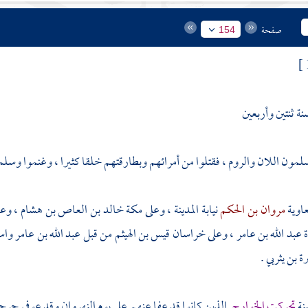
صفحة
154
 ثنتين وأربعين
مسلمون
اللان
والروم
، فقتلوا من أمرائهم وبطارقتهم خلقا كثيرا ، وغنموا وسلمو
اوية
مروان بن الحكم
نيابة
المدينة
، وعلى
مكة
خالد بن العاص بن هشام
، وع
ة
عبد الله بن عامر
، وعلى
خراسان
قيس بن الهيثم
من قبل
عبد الله بن عامر
واس
ة بن يثربي
.
نة
تحركت
الخوارج
الذين كانوا قد عفا عنهم علي يوم
النهروان
وقد عوفي جرحاه