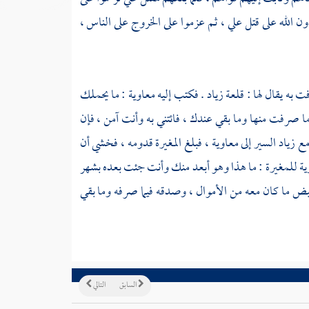
ن الله على قتل
علي
، ثم عزموا على الخروج على الناس ،
ت به يقال لها :
قلعة زياد
. فكتب إليه
معاوية
: ما يحملك
ا صرفت منها وما بقي عندك ، فائتني به وأنت آمن ، فإن
مع
زياد
السير إلى
معاوية
، فبلغ
المغيرة
قدومه ، فخشي أن
ية
للمغيرة
: ما هذا وهو أبعد منك وأنت جئت بعده بشهر
بض ما كان معه من الأموال ، وصدقه فيما صرفه وما بقي
السابق
التالي