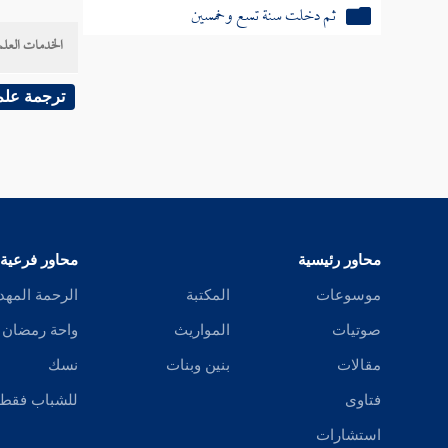
ثم دخلت سنة تسع وخمسين
الخدمات العلم
سنة ستين من الهجرة النبوية
ترجمة علم
ثم دخلت سنة إحدى وستين
ثم دخلت سنة ثنتين وستين
ثم دخلت سنة ثلاث وستين
محاور رئيسية
محاور فرعية
ثم دخلت سنة أربع وستين
موسوعات
المكتبة
الرحمة المهد
ثم دخلت سنة خمس وستين
صوتيات
المواريث
واحة رمضان
ثم دخلت سنة ست وستين
مقالات
بنين وبنات
نسك
ثم دخلت سنة سبع وستين
فتاوى
للشباب فقط
استشارات