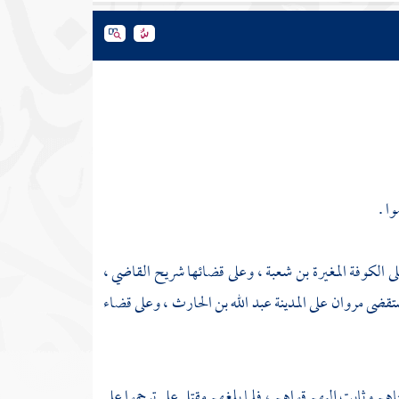
ا .
لى
الكوفة
المغيرة بن شعبة
، وعلى قضائها
شريح القاضي
،
تقضى
مروان
على
المدينة
عبد الله بن الحارث
، وعلى قضاء
م وثابت إليهم قواهم ، فلما بلغهم مقتل
علي
ترحموا على