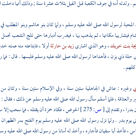
يم
. ولدته أمه في جوف
الكعبة
قبل الفيل بثلاث عشرة سنة ; وذلك أنها دخلت
ا
لمحبة لرسول الله صلى الله عليه وسلم ، ولما كان
بنو هاشم
وبنو المطلب
في 
شام
فيشتريها مكانها ، ثم يذهب بها ، فيضرب أدبارها حتى تلج الشعب تحمل ا
جة بنت خويلد
، وهو الذي اشترى
زيد بن حارثة
أولا ، فابتاعته منه عمته
خدي
حلة ذي يزن ، فأهداها لرسول الله صلى الله عليه وسلم فلبسها . قال : فما رأ
كلهم .
ي
وغيره : عاش في الجاهلية ستين سنة ، وفي الإسلام ستين سنة ، وكان م
ر والعتاقة ، فلما أسلم سأل رسول الله صلى الله عليه وسلم عن ذلك ، فقال :
"
ن
بدرا
، وتقدم إلى
[
ص:
275 ]
الحوض ، فكاد
حمزة
أن يقتله ، فما سحب إلا سح
ي يوم
بدر
. ولما نزل رسول الله صلى الله عليه وسلم يوم الفتح
بمر الظهران
اس
، فأخذ
أبا سفيان
فأجاره ، وأخذ له أمانا من رسول الله صلى الله عليه و