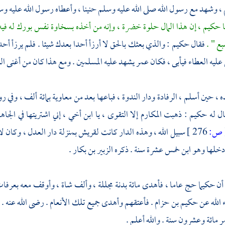
، وشهد مع رسول الله صلى الله عليه وسلم
حنينا
، وأعطاه رسول الله عليه وسل
ا
حكيم
، إن هذا المال حلوة خضرة ، وإنه من أخذه بسخاوة نفس بورك له فيه
بع " .
فقال
حكيم
: والذي بعثك بالحق لا أرزأ أحدا بعدك شيئا . فلم يرزأ أحد
ليه العطاء فيأبى ، فكان
عمر
يشهد عليه المسلمين . ومع هذا كان من أغنى ا
ه ، حين أسلم ، الرفادة ودار الندوة ، فباعها بعد من
معاوية
بمائة ألف ، وفي رو
ال له
حكيم
: ذهبت المكارم إلا التقوى ، يا ابن أخي ، إني اشتريتها في الجاه
ص:
276 ]
سبيل الله ، وهذه الدار كانت
لقريش
بمنزلة دار العدل ، وكان ل
 دخلها وهو ابن خمس عشرة سنة . ذكره
الزبير بن بكار
.
أن
حكيما
حج عاما ، فأهدى مائة بدنة مجللة ، وألف شاة ، وأوقف معه
بعرفا
 الله عن
حكيم بن حزام
. فأعتقهم وأهدى جميع تلك الأنعام . رضى الله عنه . 
ر مائة وعشرون سنة . والله أعلم .