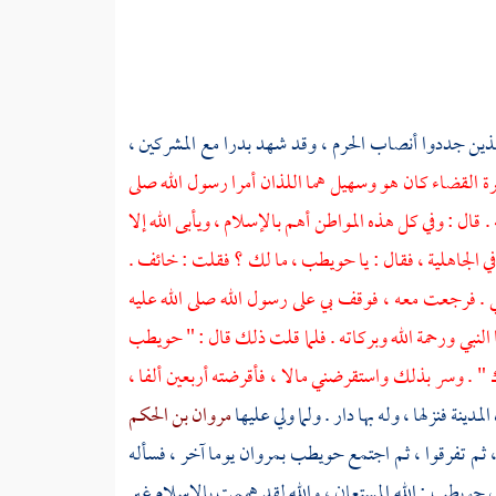
الذين جددوا أنصاب
الحرم
، وقد شهد
بدرا
مع المشركين ،
رة القضاء كان هو
وسهيل
هما اللذان أمرا رسول الله صلى
قال : وفي كل هذه المواطن أهم بالإسلام ، ويأبى الله إلا
ي الجاهلية ، فقال : يا
حويطب
، ما لك ؟ فقلت : خائف .
 . فرجعت معه ، فوقف بي على رسول الله صلى الله عليه
النبي ورحمة الله وبركاته . فلما قلت ذلك قال : "
حويطب
ك " . وسر بذلك واستقرضني مالا ، فأقرضته أربعين ألفا ،
المدينة
فنزلها ، وله بها دار . ولما ولي عليها
مروان بن الحكم
 ثم تفرقوا ، ثم اجتمع
حويطب
بمروان
يوما آخر ، فسأله
ل
حويطب
: الله المستعان ، والله لقد هممت بالإسلام غير