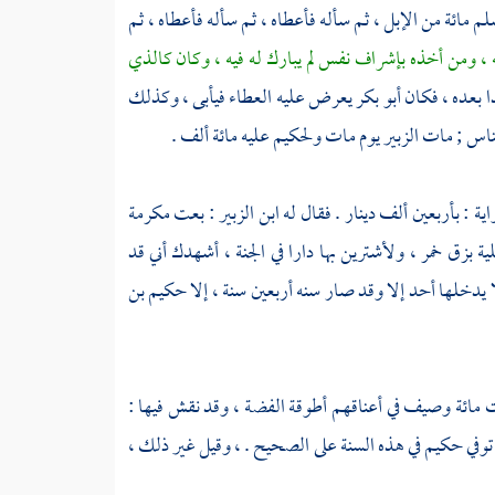
م مائة من الإبل ، ثم سأله فأعطاه ، ثم سأله فأعطاه ، ثم
 ، ومن أخذه بإشراف نفس لم يبارك له فيه ، وكان كالذي
ا بعده ، فكان
أبو بكر
يعرض عليه العطاء فيأبى ، وكذلك
لناس ; مات
الزبير
يوم مات
ولحكيم
عليه مائة ألف .
اية : بأربعين ألف دينار . فقال له
ابن الزبير
: بعت مكرمة
لية بزق خمر ، ولأشترين بها دارا في الجنة ، أشهدك أني قد
ا يدخلها أحد إلا وقد صار سنه أربعين سنة ، إلا
حكيم بن
ت
مائة وصيف في أعناقهم أطوقة الفضة ، وقد نقش فيها :
توفي
حكيم
في هذه السنة على الصحيح . ، وقيل غير ذلك ،