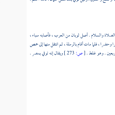
 الصلاة والسلام . أصل
ثوبان
من العرب ، فأصابه سباء ،
ا وحضرا ، فلما مات أقام
بالرملة
، ثم انتقل منها إلى
حمص
أربعين . وهو غلط .
[
ص:
273 ]
ويقال إنه توفي
بمصر
.