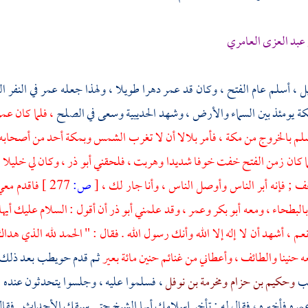
بد العزى العامري
، أسلم عام الفتح ، وكان قد عمر دهرا طويلا ، ولهذا جعله
عمر
في النفر 
كة يومئذ بين السماء والأرض ، وشهد
الحديبية
وسعى في الصلح
، فلما كان عم
سلم بالخروج من
مكة
، فأمر
بلالا
أن لا تغرب الشمس
وبمكة
أحد من أصحابه . 
لما كان زمن الفتح خفت خوفا شديدا وهربت ، فلحقني
أبو ذر
، وكان لي خليلا ف
خف ; فإنه أبر الناس وأوصل الناس ، وأنا جار لك ،
[
ص:
277 ]
فاقدم معي
البطحاء
، ومعه
أبو بكر
وعمر
، وقد علمني
أبو ذر
أن أقول : السلام عليك أيها 
عم ، أشهد أن لا إله إلا الله وأنك رسول الله . فقال : " الحمد لله الذي هدا
ه
حنينا
والطائف
، وأعطاني من غنائم
حنين
مائة بعير
ثم قدم
حويطب
بعد ذلك
ب
وحكيم بن حزام
ومخرمة بن نوفل
، فسلموا عليه ، وجلسوا يتحدثون عنده ،
ره فأخبره ، فقال له : تأخر إسلامك أيها الشيخ حتى سبقك الأحداث . فقا