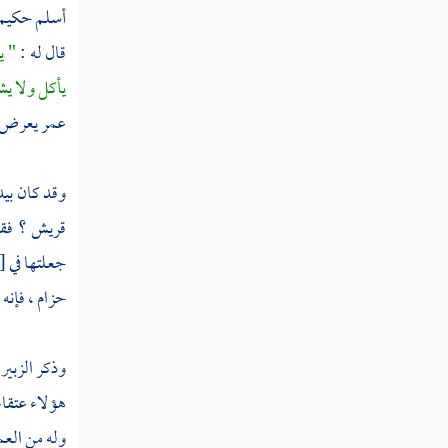
أسلم
حكيم
ثم دخلت سنة ثنتين وتسعين
قال له :
" ي
ثم دخلت سنة ثلاث وتسعين
يأكل ولا يش
ثم دخلت سنة أربع وتسعين
عمر
يعرض ع
ثم دخلت سنة خمس وتسعين
وقد كان بيد
ثم دخلت سنة ست وتسعين
قريش
؟ فق
ثم دخلت سنة سبع وتسعين
جعلتها في
[
حزام
، فإنه
ثم دخلت سنة ثمان وتسعين
وذكر
الزبير
ثم دخلت سنة تسع وتسعين
هؤلاء عتقاء
سنة مائة من الهجرة النبوية
وله من العم