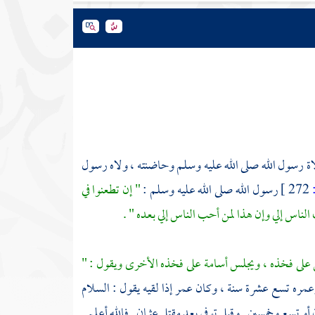
ة رسول الله صلى الله عليه وسلم وحاضنته ، ولاه رسول
272 ]
رسول الله صلى الله عليه وسلم :
" إن تطعنوا في
ب الناس إلي وإن هذا لمن أحب الناس إلي بعده " .
على فخذه ، ويجلس
أسامة
على فخذه الأخرى ويقول : "
 وعمره تسع عشرة سنة ، وكان
عمر
إذا لقيه يقول : السلام
ان أو تسع وخمسين . وقيل توفي بعد مقتل
عثمان
. فالله أعلم .