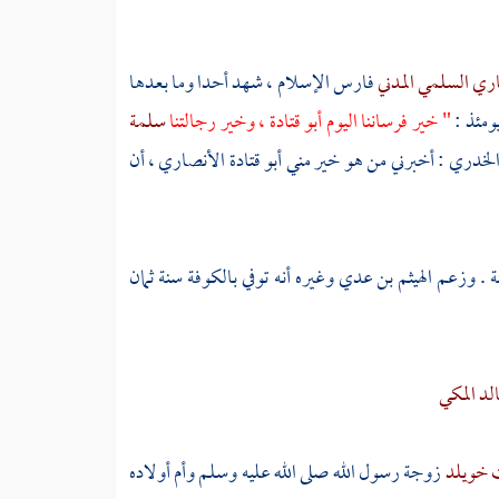
صاري السلمي المدني
فارس الإسلام ، شهد
أحدا
وما بعدها
ومئذ :
" خير فرساننا اليوم
أبو قتادة
، وخير رجالتنا
سلمة
 الخدري
: أخبرني من هو خير مني
أبو قتادة الأنصاري
، أن
ة . وزعم
الهيثم بن عدي
وغيره أنه توفي
بالكوفة
سنة ثمان
لد المكي
ت خويلد
زوجة رسول الله صلى الله عليه وسلم وأم أولاده