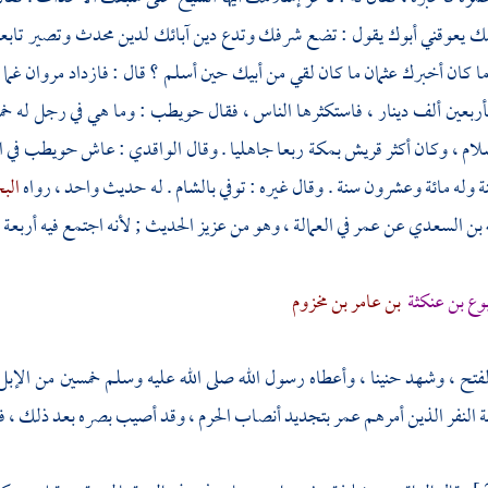
لك يعوقني أبوك يقول : تضع شرفك وتدع دين آبائك لدين محدث وتصير تابع
ما كان أخبرك
عثمان
ما كان لقي من أبيك حين أسلم ؟ قال : فازداد
مروان
غما 
أربعين ألف دينار ، فاستكثرها الناس ، فقال
حويطب
: وما هي في رجل له خم
لام ، وكان أكثر
قريش
بمكة
ربعا جاهليا . وقال
الواقدي
: عاش
حويطب
في 
نة
وله مائة وعشرون سنة . وقال غيره : توفي
بالشام
. له حديث واحد ، رواه
الب
ه بن السعدي
عن
عمر
في العمالة ، وهو من عزيز الحديث ; لأنه اجتمع فيه أربعة
وع بن عنكثة
بن عامر بن مخزوم
لفتح ، وشهد
حنينا
، وأعطاه رسول الله صلى الله عليه وسلم خمسين من الإب
ة النفر الذين أمرهم
عمر
بتجديد أنصاب
الحرم
، وقد أصيب بصره بعد ذلك ، فأ