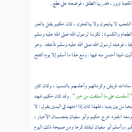
لكعبة
تزور ، فضربها الطلق ، فوضعته على نطع .
الشعب لا يبايعون ولا يناكحون ، كان
حكيم
يقبل بالعير
لطعام والكسوة ; تكرمة لرسول الله صلى الله عليه وسلم
جة
، فوهبته لرسول الله صلى الله عليه وسلم فأعتقه . وهو
يت شيئا أحسن منه فيها . ومع هذا ما أسلم إلا يوم الفتح
ن سادات
قريش
وكرمائهم وأعلمهم بالنسب ، وكان كثير
 أسلمت على ما أسلفت من خير " .
وقد كان
حكيم
شهد
با من بين يديه ، فلهذا كان إذا اجتهد في اليمين يقول : لا
ومعه الجنود خرج
حكيم
وأبو سفيان
يتجسسان الأخبار ،
سلم ، وأسلم
أبو سفيان
ليلتئذ كرها ومن صبيحة ذلك اليوم