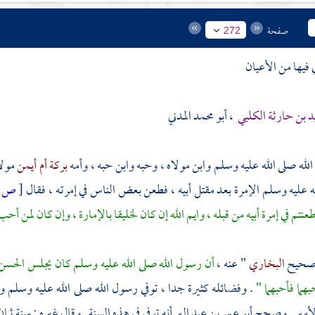
صفحة
272
 فيها من الأعيان
د بن حارثة الكلبي
، أبو محمد المدني
لله صلى الله عليه وسلم وابن مولاه ، وحبه وابن حبه ، وأمه
بركة أم أيمن
مولا
له عليه وسلم الإمرة بعد مقتل أبيه ، فطعن بعض الناس في إمرته ، فقال
[
ص:
عنتم في إمرة أبيه من قبله ، وايم الله إن كان لخليقا بالإمارة ، وإن كان لمن أح
 صحيح
البخاري
" عنه ،
أن رسول الله صلى الله عليه وسلم كان يجلس
الحسن
بهما فأحبهما "
. وفضائله كثيرة جدا ، توفي رسول الله صلى الله عليه وسلم
الأمير . وصحح
أبو عمر بن عبد البر
أنه توفي في هذه السنة . وقال غيره : سنة ثم