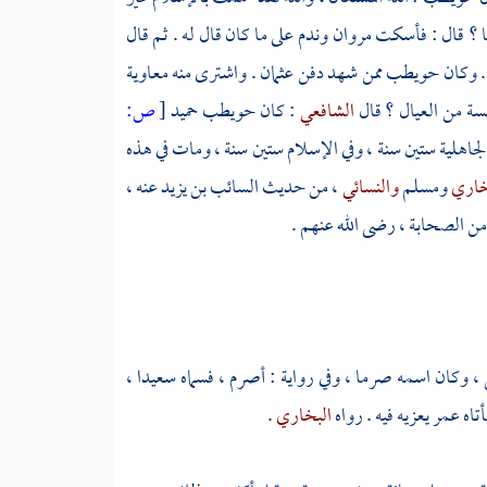
ا ؟ قال : فأسكت
مروان
وندم على ما كان قال له . ثم قال
. وكان
حويطب
ممن شهد دفن
عثمان
. واشترى منه
معاوية
سة من العيال ؟ قال
الشافعي
: كان
حويطب
حميد
[
ص:
الجاهلية ستين سنة ، وفي الإسلام ستين سنة ، ومات في هذه
خاري
ومسلم
والنسائي
، من حديث
السائب بن يزيد
عنه ،
 من الصحابة ، رضى الله عنهم .
ل ، وكان اسمه
صرما
، وفي رواية :
أصرم
، فسماه
سعيدا
،
تاه
عمر
يعزيه فيه . رواه
البخاري
.