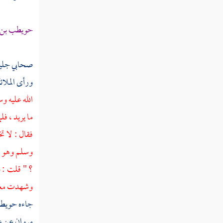
ثم دخلت سنة إحدى ومائة
حويطب بن ع
ثم دخلت سنة ثلاث ومائة
ثم دخلت سنة أربع ومائة
صحابي جليل 
ثم دخلت سنة خمس ومائة
ورأى الملائ
الله عليه و
ثم دخلت سنة ست ومائة
ما يريد ، ف
ثم دخلت سنة سبع ومائة
فقال : لا ت
ثم دخلت سنة ثمان ومائة
وسلم وهو
ب
؟ " قلت : ن
ثم دخلت سنة تسع ومائة
وشهدت مع
جاءه
حويط
ثم دخلت سنة عشر ومائة من الهجرة النبوية
مروان
عن عم