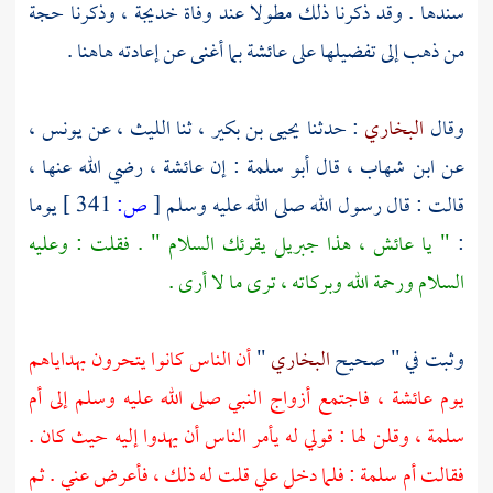
سندها . وقد ذكرنا ذلك مطولا عند وفاة
خديجة
، وذكرنا حجة
من ذهب إلى تفضيلها على
عائشة
بما أغنى عن إعادته هاهنا .
وقال
البخاري
: حدثنا
يحيى بن بكير
، ثنا
الليث
، عن
يونس
،
عن
ابن شهاب
، قال
أبو سلمة
: إن
عائشة
، رضي الله عنها ،
قالت : قال رسول الله صلى الله عليه وسلم
[
ص:
341 ]
يوما
:
" يا عائش ، هذا جبريل يقرئك السلام " . فقلت : وعليه
السلام ورحمة الله وبركاته ، ترى ما لا أرى .
وثبت في " صحيح
البخاري
"
أن الناس كانوا يتحرون بهداياهم
يوم عائشة ، فاجتمع أزواج النبي صلى الله عليه وسلم إلى أم
سلمة ، وقلن لها : قولي له يأمر الناس أن يهدوا إليه حيث كان .
فقالت أم سلمة : فلما دخل علي قلت له ذلك ، فأعرض عني . ثم