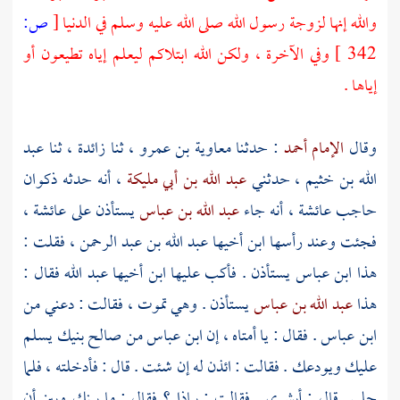
والله إنها لزوجة رسول الله صلى الله عليه وسلم في الدنيا
[
ص:
342 ]
وفي الآخرة ، ولكن الله ابتلاكم ليعلم إياه تطيعون أو
إياها .
وقال
الإمام أحمد
: حدثنا
معاوية بن عمرو
، ثنا
زائدة
، ثنا
عبد
الله بن خثيم
، حدثني
عبد الله بن أبي مليكة
، أنه حدثه
ذكوان
حاجب
عائشة
، أنه جاء
عبد الله بن عباس
يستأذن على
عائشة
،
فجئت وعند رأسها ابن أخيها
عبد الله بن عبد الرحمن
، فقلت :
هذا
ابن عباس
يستأذن . فأكب عليها ابن أخيها
عبد الله
فقال :
هذا
عبد الله بن عباس
يستأذن . وهي تموت ، فقالت : دعني من
ابن عباس
. فقال : يا أمتاه ، إن
ابن عباس
من صالح بنيك يسلم
عليك ويودعك . فقالت : ائذن له إن شئت . قال : فأدخلته ، فلما
جلس قال : أبشري . فقالت : بماذا ؟ فقال : ما بينك وبين أن