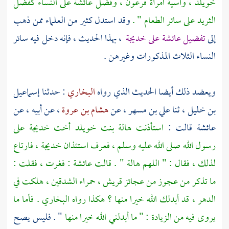
خويلد ، وآسية امرأة فرعون ، وفضل عائشة على النساء كفضل
الثريد على سائر الطعام " .
وقد استدل كثير من العلماء ممن ذهب
إلى
تفضيل
عائشة
على خديجة
، بهذا الحديث ، فإنه دخل فيه سائر
النساء الثلاث المذكورات وغيرهن .
ويعضد ذلك أيضا الحديث الذي رواه
البخاري
: حدثنا
إسماعيل
بن خليل
، ثنا
علي بن مسهر
، عن
هشام بن عروة
، عن أبيه ، عن
عائشة
قالت :
استأذنت هالة بنت خويلد أخت خديجة على
رسول الله صلى الله عليه وسلم ، فعرف استئذان خديجة ، فارتاع
لذلك ، فقال : " اللهم هالة " . قالت
عائشة
: فغرت ، فقلت :
ما تذكر من عجوز من عجائز قريش ، حمراء الشدقين ، هلكت في
الدهر ، قد أبدلك الله خيرا منها ؟ هكذا رواه البخاري . فأما ما
يروى فيه من الزيادة : " ما أبدلني الله خيرا منها
" . فليس يصح