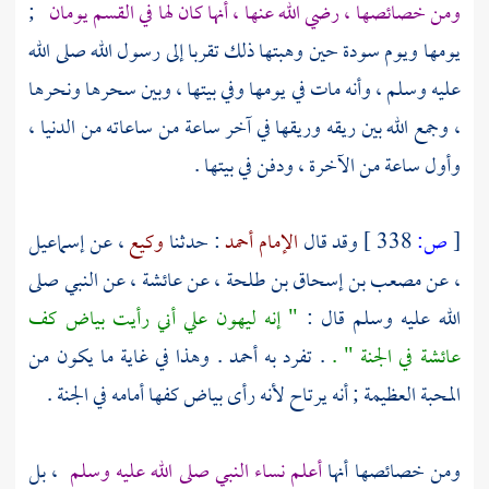
ومن خصائصها ، رضي الله عنها ، أنها كان لها في القسم يومان
;
يومها ويوم سودة حين وهبتها ذلك تقربا إلى رسول الله صلى الله
عليه وسلم ، وأنه مات في يومها وفي بيتها ، وبين سحرها ونحرها
، وجمع الله بين ريقه وريقها في آخر ساعة من ساعاته من الدنيا ،
وأول ساعة من الآخرة ، ودفن في بيتها .
[
ص:
338 ]
وقد قال
الإمام أحمد
: حدثنا
وكيع
، عن
إسماعيل
، عن
مصعب بن إسحاق بن طلحة
، عن
عائشة
، عن النبي صلى
الله عليه وسلم قال :
" إنه ليهون علي أني رأيت بياض كف
عائشة
في الجنة " .
. تفرد به
أحمد
. وهذا في غاية ما يكون من
المحبة العظيمة ; أنه يرتاح لأنه رأى بياض كفها أمامه في الجنة .
ومن خصائصها أنها
أعلم نساء النبي صلى الله عليه وسلم
، بل