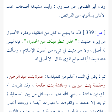
وقال
أبو الضحى
عن
مسروق
: رأيت مشيخة أصحاب
محمد
الأكابر يسألونها عن الفرائض .
[
ص:
339 ]
فأما ما يلهج به كثير من الفقهاء وعلماء الأصول
من إيراد حديث :
" خذوا شطر دينكم عن الحميراء " .
فإنه ليس
له أصل ، ولا هو مثبت في شيء من أصول الإسلام ، وسألت
عنه شيخنا
أبا الحجاج المزي
فقال : لا أصل له .
ثم لم يكن في النساء أعلم من تلميذاتها ;
عمرة بنت عبد الرحمن
،
وحفصة بنت سيرين
،
وعائشة بنت طلحة
، وقد تفردت أم
المؤمنين
عائشة
، رضي الله عنها ، بمسائل من بين الصحابة لم
توجد إلا عندها ، وانفردت باختيارات أيضا ، وردت أخبارا
بخلافها بنوع من التأويل . وقد جمع ذلك غير واحد من الأئمة .