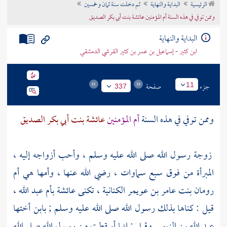
الرئيسية
البداية والنهاية
ثم دخلت سنة ثمان وخمسين
تراجم الأعلام
وممن توفي في هذه السنة أم المؤمنين عائشة بنت أبي بكر الصديق
البداية والنهاية
ابن كثير - إسماعيل بن عمر بن كثير القرشي الدمشقي
جزء
صفحة
11
337
وممن توفي في هذه السنة
أم المؤمنين
عائشة بنت أبي بكر الصديق
زوجة رسول الله صلى الله عليه وسلم ، وأحب أزواجه إليه ،
المبرأة من فوق سبع سماوات ، رضي الله عنها ، وأمها هي
أم
رومان بنت عامر بن عويمر الكنانية
، تكنى
عائشة
بأم عبد الله ،
قيل : كناها بذلك رسول الله صلى الله عليه وسلم ; بابن أختها
عبد الله بن الزبير
. وقيل : إنها أسقطت من رسول الله صلى الله