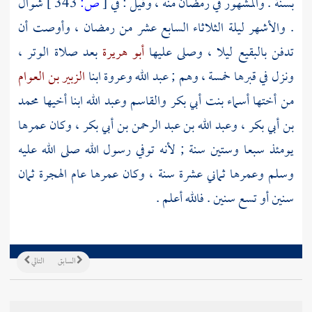
بسنة . والمشهور في رمضان منه ، وقيل : في
[
ص:
343 ]
شوال
. والأشهر ليلة الثلاثاء السابع عشر من رمضان ، وأوصت أن
تدفن
بالبقيع
ليلا ، وصلى عليها
أبو هريرة
بعد صلاة الوتر ،
ونزل في قبرها خمسة ، وهم ;
عبد الله
وعروة
ابنا
الزبير بن العوام
من أختها
أسماء بنت أبي بكر
والقاسم
وعبد الله
ابنا أخيها
محمد
بن أبي بكر
،
وعبد الله بن عبد الرحمن بن أبي بكر
، وكان عمرها
يومئذ سبعا وستين سنة ; لأنه توفي رسول الله صلى الله عليه
وسلم وعمرها ثماني عشرة سنة ، وكان عمرها عام الهجرة ثمان
سنين أو تسع سنين . فالله أعلم .
السابق
التالي