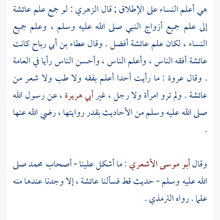
هي أعلم النساء على الإطلاق ; قال
الزهري
: لو جمع علم
عائشة
إلى علم جميع أزواج النبي صلى الله عليه وسلم ، وعلم جميع
النساء ، لكان علم
عائشة
أفضل . وقال
عطاء بن أبي رباح
كانت
عائشة
أفقه الناس ، وأعلم الناس ، وأحسن الناس رأيا في العامة
. وقال
عروة
: ما رأيت أحدا أعلم بفقه ولا طب ولا شعر من
عائشة
. ولم ترو امرأة ولا رجل ، غير
أبي هريرة
، عن رسول الله
صلى الله عليه وسلم من الأحاديث بقدر روايتها ، رضي الله عنها
.
وقال
أبو موسى الأشعري
: ما أشكل علينا - أصحاب
محمد
صلى
الله عليه وسلم - حديث قط فسألنا
عائشة
، إلا وجدنا عندها منه
علما . رواه
الترمذي
.