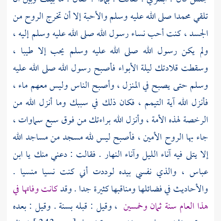
تلقي
محمدا
صلى الله عليه وسلم والأحبة إلا أن تخرج الروح من
الجسد ، كنت أحب نساء رسول الله صلى الله عليه وسلم إليه ،
ولم يكن رسول الله صلى الله عليه وسلم يحب إلا طيبا ،
وسقطت قلادتك ليلة الأبواء فأصبح رسول الله صلى الله عليه
وسلم حتى يصبح في المنزل ، وأصبح الناس وليس معهم ماء ،
فأنزل الله آية التيمم ، فكان ذلك في سببك وما أنزل الله من
الرخصة لهذه الأمة ، وأنزل الله براءتك من فوق سبع سماوات ،
جاء بها الروح الأمين ، فأصبح ليس لله مسجد من مساجد الله
إلا يتلى فيه آناء الليل وآناء النهار . فقالت : دعني منك يا
ابن
عباس
، والذي نفسي بيده لوددت أني كنت نسيا منسيا .
والأحاديث في فضائلها ومناقبها كثيرة جدا . وقد
كانت وفاتها في
هذا العام سنة ثمان وخمسين
، وقيل : قبله بسنة . وقيل : بعده