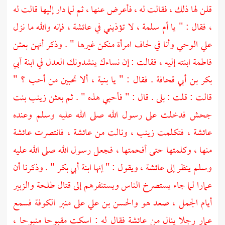
قلن لها ذلك ، فقالت له ، فأعرض عنها ، ثم لما دار إليها قالت له
، فقال : " يا أم سلمة ، لا تؤذيني في عائشة ، فإنه والله ما نزل
علي الوحي وأنا في لحاف امرأة منكن غيرها " . وذكر أنهن بعثن
فاطمة ابنته إليه ، فقالت : إن نساءك ينشدونك العدل في ابنة أبي
بكر بن أبي قحافة . فقال : " يا بنية ، ألا تحبين من أحب ؟ "
قالت : قلت : بلى . قال : " فأحبي هذه " . ثم بعثن زينب بنت
جحش فدخلت على رسول الله صلى الله عليه وسلم وعنده
عائشة ، فتكلمت زينب ، ونالت من عائشة ، فانتصرت عائشة
منها ، وكلمتها حتى أفحمتها ، فجعل رسول الله صلى الله عليه
وسلم ينظر إلى عائشة ، ويقول : " إنها ابنة أبي بكر " . وذكرنا أن
عمارا لما جاء يستصرخ الناس ويستنفرهم إلى قتال طلحة والزبير
أيام الجمل ، صعد هو والحسن بن علي على منبر الكوفة فسمع
عمار رجلا ينال من عائشة فقال له : اسكت مقبوحا منبوحا ،