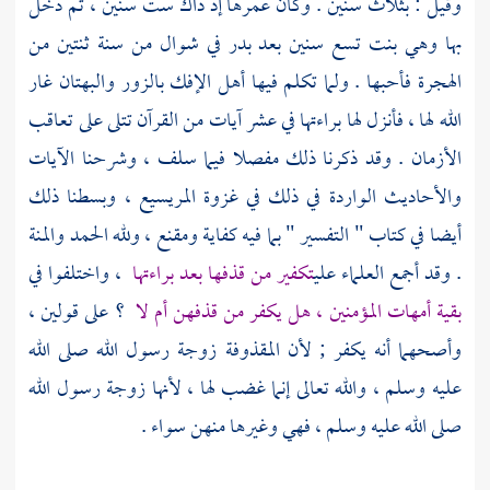
وقيل : بثلاث سنين . وكان عمرها إذ ذاك ست سنين ، ثم دخل
بها وهي بنت تسع سنين بعد
بدر
في شوال من سنة ثنتين من
الهجرة فأحبها . ولما تكلم فيها أهل الإفك بالزور والبهتان غار
الله لها ، فأنزل لها براءتها في عشر آيات من القرآن تتلى على تعاقب
الأزمان . وقد ذكرنا ذلك مفصلا فيما سلف ، وشرحنا الآيات
والأحاديث الواردة في ذلك في غزوة
المريسيع
، وبسطنا ذلك
أيضا في كتاب " التفسير " بما فيه كفاية ومقنع ، ولله الحمد والمنة
. وقد أجمع العلماء على
تكفير من قذفها بعد براءتها
، واختلفوا في
بقية أمهات المؤمنين ، هل يكفر من قذفهن أم لا
؟ على قولين ،
وأصحهما أنه يكفر ; لأن المقذوفة زوجة رسول الله صلى الله
عليه وسلم ، والله تعالى إنما غضب لها ، لأنها زوجة رسول الله
صلى الله عليه وسلم ، فهي وغيرها منهن سواء .