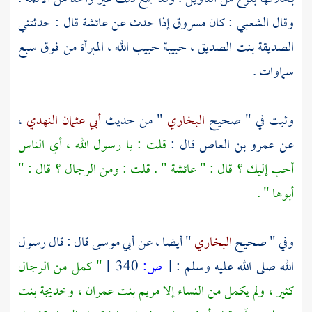
وقال
الشعبي
: كان
مسروق
إذا حدث عن
عائشة
قال : حدثتني
الصديقة بنت الصديق ، حبيبة حبيب الله ، المبرأة من فوق سبع
سماوات .
وثبت في " صحيح
البخاري
" من حديث
أبي عثمان النهدي
،
عن
عمرو بن العاص
قال :
قلت : يا رسول الله ، أي الناس
أحب إليك ؟ قال : " عائشة " . قلت : ومن الرجال ؟ قال : "
أبوها " .
وفي " صحيح
البخاري
" أيضا ، عن
أبي موسى
قال : قال رسول
الله صلى الله عليه وسلم :
[
ص:
340 ]
" كمل من الرجال
كثير ، ولم يكمل من النساء إلا مريم بنت عمران ، وخديجة بنت