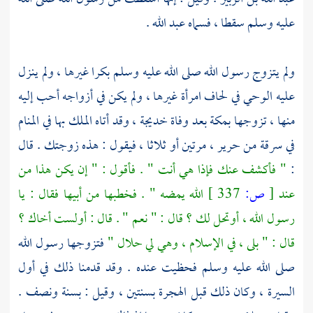
عليه وسلم سقطا ، فسماه
عبد الله
.
ولم يتزوج رسول الله صلى الله عليه وسلم بكرا غيرها ، ولم ينزل
عليه الوحي في لحاف امرأة غيرها ، ولم يكن في أزواجه أحب إليه
منها ، تزوجها
بمكة
بعد وفاة
خديجة
، وقد أتاه الملك بها في المنام
في سرقة من حرير ، مرتين أو ثلاثا ، فيقول : هذه زوجتك . قال
:
" فأكشف عنك فإذا هي أنت " . فأقول : " إن يكن هذا من
عند
[
ص:
337 ]
الله يمضه " . فخطبها من أبيها فقال : يا
رسول الله ، أوتحل لك ؟ قال : " نعم " . قال : أولست أخاك ؟
قال : " بلى ، في الإسلام ، وهي لي حلال "
فتزوجها رسول الله
صلى الله عليه وسلم فحظيت عنده . وقد قدمنا ذلك في أول
السيرة ، وكان ذلك قبل الهجرة بسنتين ، وقيل : بسنة ونصف .