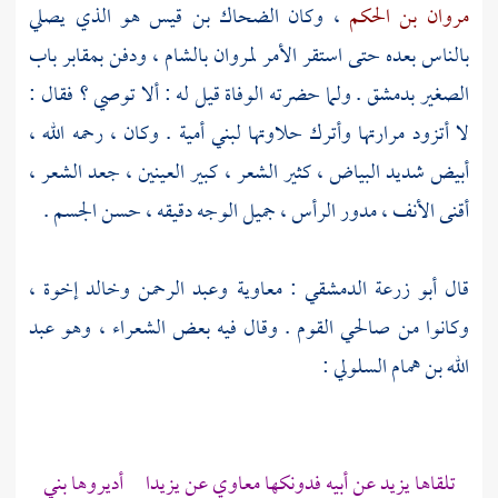
مروان بن الحكم
، وكان
الضحاك بن قيس
هو الذي يصلي
بالناس بعده حتى استقر الأمر
لمروان
بالشام
، ودفن بمقابر باب
الصغير
بدمشق
. ولما حضرته الوفاة قيل له : ألا توصي ؟ فقال :
لا أتزود مرارتها وأترك حلاوتها
لبني أمية
. وكان ، رحمه الله ،
أبيض شديد البياض ، كثير الشعر ، كبير العينين ، جعد الشعر ،
أقنى الأنف ، مدور الرأس ، جميل الوجه دقيقه ، حسن الجسم .
قال
أبو زرعة الدمشقي
:
معاوية
وعبد الرحمن
وخالد
إخوة ،
وكانوا من صالحي القوم . وقال فيه بعض الشعراء ، وهو
عبد
الله بن همام السلولي
:
تلقاها يزيد عن أبيه فدونكها معاوي عن يزيدا أديروها بني