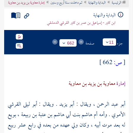
الرئيسية
البداية والنهاية
ثم دخلت سنة أربع وستين
إمارة معاوية بن يزيد بن معاوية
تراجم الأعلام
البداية والنهاية
ابن كثير - إسماعيل بن عمر بن كثير القرشي الدمشقي
جزء
صفحة
11
662
[
ص:
662 ]
إمارة
معاوية بن يزيد بن معاوية
أبو عبد الرحمن
، ويقال :
أبو يزيد
. ويقال :
أبو ليلى القرشي
الأموي
. وأمه
أم هاشم بنت أبي هاشم بن عتبة بن ربيعة
، بويع
له بعد موت أبيه ، وكان ولي عهده من بعده في رابع عشر ربيع