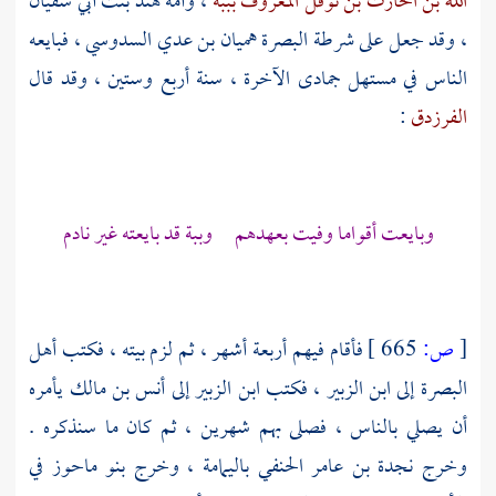
الله بن الحارث بن نوفل المعروف بببة
، وأمه
هند بنت أبي سفيان
، وقد جعل على شرطة
البصرة
هميان بن عدي السدوسي
، فبايعه
الناس في مستهل جمادى الآخرة ، سنة أربع وستين ، وقد قال
الفرزدق
:
وبايعت أقواما وفيت بعهدهم وببة قد بايعته غير نادم
[
ص:
665 ]
فأقام فيهم أربعة أشهر ، ثم لزم بيته ، فكتب أهل
البصرة
إلى
ابن الزبير
، فكتب
ابن الزبير
إلى
أنس بن مالك
يأمره
أن يصلي بالناس ، فصلى بهم شهرين ، ثم كان ما سنذكره .
وخرج
نجدة بن عامر الحنفي
باليمامة
، وخرج
بنو ماحوز
في