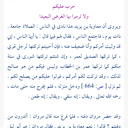
حرب عليكم
ولا ترموا بها الغرض البعيدا
ويروى أن
معاوية بن يزيد
هذا نادى في الناس : الصلاة جامعة .
ذات يوم ، فاجتمع الناس ، فقال لهم فيما قال : يا أيها الناس ، إني
قد وليت أمركم وأنا ضعيف عنه ، فإن أحببتم تركتها لرجل قوي
، كما تركها الصديق
لعمر
، وإن شئتم تركتها شورى في ستة
منكم كما تركها
عمر بن الخطاب
وليس فيكم من هو صالح
لذلك ، وقد تركت لكم أمركم ، فولوا عليكم من يصلح لكم .
ثم نزل
[
ص:
664 ]
ودخل منزله ، فلم يخرج منه حتى مات ،
رحمه الله تعالى . ويقال : إنه سقي . ويقال : إنه طعن .
وقد حضر
مروان
دفنه ، فلما فرغ منه قال
مروان
: أتدرون من
دفنتم ؟ قالوا : نعم
معاوية بن يزيد
. فقال
مروان
: هو
أبو ليلى