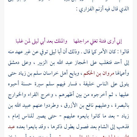
الذي قال فيه
أزنم الفزاري
:
إني أرى فتنة تغلي مراجلها والملك بعد أبي ليلى لمن غلبا
قالوا : كان الأمر كما قال . وذلك أن
أبا ليلى
توفي عن غير عهد منه
إلى أحد فتغلب على
الحجاز
عبد الله بن الزبير
، وعلى
دمشق
وأعمالها
مروان بن الحكم
، وبايع أهل
خراسان
سلم بن زياد
حتى
يتولى على الناس خليفة ، فسار فيهم سلم سيرة حسنة أحبوه
عليها ، ثم أخرجوه من بين أظهرهم ، وخرج القراء
والخوارج
بالبصرة
، وعليهم
نافع بن الأزرق
، وطردوا عنهم
عبيد الله بن
زياد
- بعد ما كانوا بايعوه عليهم - حتى يصير للناس إمام ،
فذهب إلى
الشام
بعد فصول يطول ذكرها ، وقد بايعوا بعده
عبد