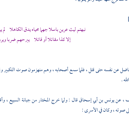
نبهتم ليث عرين باسلا جهما محياه يدق الكاهلا لم ير
إلا كذا مقاتلا أو قاتلا يبرحهم ضربا وير
يناضل عن نفسه حتى قتل ، فلما سمع أصحابه ، وهم منهزمون صوت التكبير
له .
نف
، عن
يونس بن أبي إسحاق
قال : ولما خرج
المختار
من
جبانة السبيع
، وأق
ى صوته ، وكان في الأسرى :