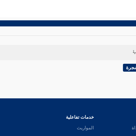
ية
شجرة
خدمات تفاعلية
اة
المواريث