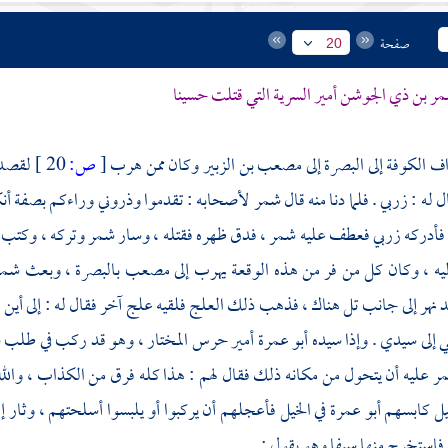
صفحة
20
ر بن ذي الجوشن
أمير السرية التي قتلت
حسينا
اف
الكوفة
إلى
البصرة
إلى
مصعب بن الزبير
وكان ممن هرب
[
ص:
20 ]
لقصد
ل له :
زربي
. فلما دنا منه قال
شمر
لأصحابه : تقدموا وذروني وراءكم بصفة أنك
فأدركه
زربي
فعطف عليه
شمر
، فدق ظهره فقتله ، وسار
شمر
وتركه ، وكتب ك
ليه ، وكان كل من فر من هذه الوقعة يهرب إلى
مصعب
بالبصرة
، وبعث
شم
ند نهر إلى جانب تل هناك ، فذهب ذلك العلج فلقيه علج آخر فقال له : إلى أين 
إلى سيدي . وإذا سيده
أبو عمرة
أمير حرس
المختار
، وهو قد ركب في طلب
ش
ر
عليه أن يتحول من مكانه ذلك فقال لهم : هذا كله فرق من الكذاب ، والله لا
ليل كابسهم
أبو عمرة
في الخيل فأعجلهم أن يركبوا أو يلبسوا أسلحتهم ، وثار إ
فاستخرج منها سيفا وهو يقول :