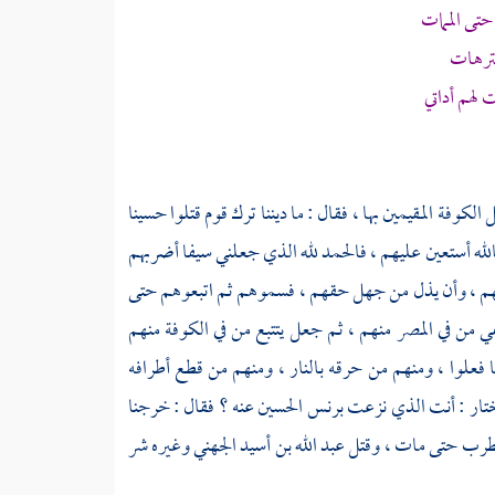
تى الممات
لترهات
 لهم أداتي
 الكوفة
المقيمين بها ، فقال : ما ديننا ترك قوم قتلوا
حسينا
 بالله أستعين عليهم ، فالحمد لله الذي جعلني سيفا أضربهم
قتلهم ، وأن يذل من جهل حقهم ، فسموهم ثم اتبعوهم حتى
في من في المصر منهم ، ثم جعل يتتبع من في
الكوفة
منهم
ما فعلوا ، ومنهم من حرقه بالنار ، ومنهم من قطع أطرافه
ختار
: أنت الذي نزعت برنس
الحسين
عنه ؟ فقال : خرجنا
 يضطرب حتى مات ، وقتل
عبد الله بن أسيد الجهني
وغيره شر