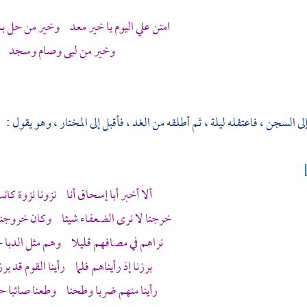
امنن علي اليوم يا خير معد وخير من حل ب
وخير من لبى وصام وسجد
إلى السجن ، فاعتقله ليلة ، ثم أطلقه من الغد ، فأقبل إلى
المختار
، وهو يقول :
ألا أخبر
أبا إسحاق
أنا نزونا نزوة كانت
خرجنا لا نرى الضعفاء شيئا وكان خروجنا 
نراهم في مصافهم قليلا وهم مثل الدبا حي
برزنا إذ رأيناهم فلما رأينا القوم قد برزو
رأينا منهم ضربا وطحنا وطعنا صائبا حتى 