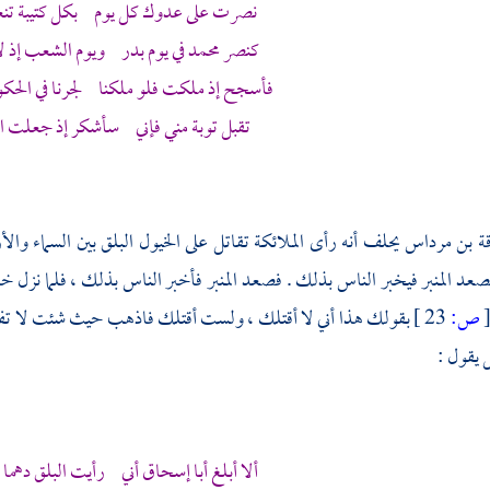
نصرت على عدوك كل يوم بكل كتيبة تن
كنصر
محمد
في يوم
بدر
ويوم الشعب إذ ل
فأسجح إذ ملكت فلو ملكنا لجرنا في الحكوم
تقبل توبة مني فإني سأشكر إذ جعلت الن
ة بن مرداس
يحلف أنه رأى الملائكة تقاتل على الخيول البلق بين السماء والأ
صعد المنبر فيخبر الناس بذلك . فصعد المنبر فأخبر الناس بذلك ، فلما نزل خل
ص:
23 ]
بقولك هذا أني لا أقتلك ، ولست أقتلك فاذهب حيث شئت لا ت
يقول :
ألا أبلغ
أبا إسحاق
أني رأيت البلق دهما