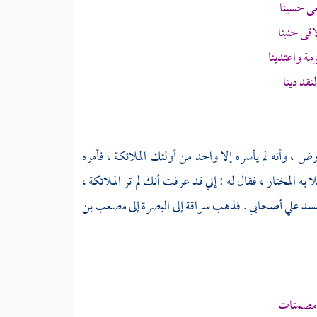
عى
حسينا
اقى
حنينا
ة واعتدينا
قد دينا
رض ، وأنه لم يأسره إلا واحد من أولئك الملائكة ، فأمره
ا به
المختار
، فقال له : إني قد عرفت أنك لم تر الملائكة ،
فسد علي أصحابي . فذهب
سراقة
إلى
البصرة
إلى
مصعب بن
 مصمتات