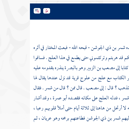
ه
شمر بن ذي الجوشن
- قبحه الله - فبعث
المختار
في أثره
م قد هربتم وتركتموني حتى يطمع في هذا العلج . فساقوا
تابا إلى
مصعب بن الزبير
وهو
بالبصرة
ينذره بقدومه عليه
ر
الكتاب مع علج من علوج قرية قد نزل عندها يقال لها
تذهب ؟ قال : إلى
مصعب
. قال ممن ؟ قال من
شمر
. فقال
مر
، فدله العلج على مكانه فقصده
أبو عمرة
، وقد أشار
 أرتحل من هاهنا إلى ثلاثة أيام حتى أملأ قلوبهم رعبا ،
ليهم
شمر بن ذي الجوشن
فطاعنهم برمحه وهو عريان ، ثم