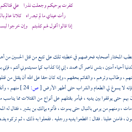
كفرت بوحيكم وجعلت نذرا علي قتالكم ح
رأت عيناي ما لم تبصراه كلانا عالم با
إذا قالوا أقول لهم كذبتم وإن خرجوا لبست
 خطب
المختار
أصحابه فحرضهم في خطبته تلك على تتبع من قتل
الحسين
من
أهل
دنيا أحياء آمنين ، بئس ناصر
آل محمد
، إني إذا كذاب كما سميتموني أنتم ، فإني
نهم ، وطالب وترهم ، والقائم بحقهم ، وإنه كان حقا على الله أن يقتل من 
فإنه لا يسوغ لي الطعام والشراب حتى أطهر الأرض
[
ص:
24 ]
منهم ، وأن
ن بهم حتى يوقفوا بين يديه ، فيأمر بقتلهم على أنواع من القتلات مما يناسب 
ات ، ومنهم من يرمى بالنبال حتى يموت ، فأتوه
بمالك بن بشير
، فقال له
الم
 ، فامنن علينا . فقال : اقطعوا يديه ورجليه . ففعلوا به ذلك ، ثم تركوه