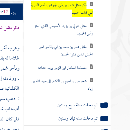
ذكر مقتل شمر بن ذي الجوشن ، أمير السرية
التي قتلت حسينا
جزء
12
مقتل خولي بن يزيد الأصبحي الذي احتز
ذكر مقتل
شم
رأس الحسين
مقتل عمر بن سعد بن أبي وقاص أمير
وهرب أشر
الجيش الذين قتلوا الحسين
غلاما له يقا
وتأخر
شمر
مصانعة المختار ابن الزبير يريد خداعه
، ووفادته إ
شخوص إبراهيم بن الأشتر إلى عبيد الله بن
الكلتانية ع
زياد
: اذهب معي 
ثم دخلت سنة سبع وستين
أصحاب
شم
ثم دخلت سنة ثمان وستين
فلما كان ال
دخل خيمته 