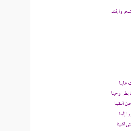
شحر والجند
 علينا
بطرا وحينا
ن التقينا
ا إلينا
انثنينا