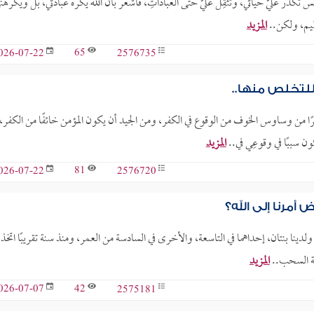
ُكدِّر عليَّ حياتي، وتُثقِل عليّ حتى العباداتِ، فأشعر بأن الله يكره عبادتي، بل ويكرهن
ليم، ولكن..
المزيد
65
2576735
026-07-22
للتخلص منها..
وبركاته. أنا محمد، عمري 25 عامًا، أعاني مؤخرًا من وساوس الخوف من الوقوع في الكفر، ومن الجيد أن يكون المؤمن خائفًا من الكفر،
 سببًا في وقوعِي في..
المزيد
81
2576720
026-07-22
أمرنا إلى الله؟
ولدينا بنتان، إحداهما في التاسعة، والأخرى في السادسة من العمر، ومنذ سنة تقريبًا اتخذن
ية السحب..
المزيد
42
2575181
026-07-07