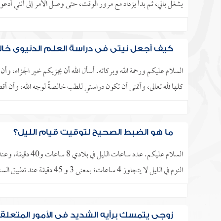
يشغل بالي، ثم بدأ يزداد مع مرور الوقت، حتى وصل الأمر إلى أنني أدعو
كيف أجعل نيتي في دراسة العلم الدنيوي خالص
السلام عليكم ورحمة الله وبركاته. أسأل الله أن يجزيكم خير الجزاء، وأ
كلها لله تعالى، وأتمنى أن تكون دراستي للطب خالصةً لوجه الله، وأن أق
ما هو الضبط الصحيح لتوقيت قيام الليل؟
السلام عليكم. عدد
النوم في الليل لا يتجاوز 4 ساعات؛ بمعنى 3 و 45 دقيقة عند تطبيق السنة، فهل هذا صحي، حتى إن نمت ساعة..
زوجي يتمسك برأيه الشديد في الأمور المتعلقة 