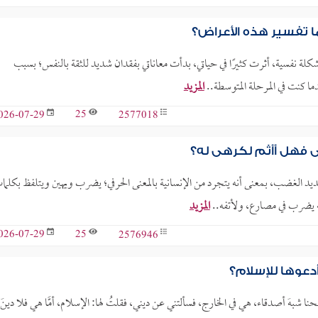
ا تفسير هذه الأعراض؟
كلة نفسية، أثرت كثيرًا في حياتي، بدأت معاناتي بفقدان شديد للثقة بالنفس؛ بسبب
ا كنت في المرحلة المتوسطة..
المزيد
25
2577018
026-07-29
 فهل أأثم لكرهي له؟
ته متزوجة منذ 20 سنة، زوجي إنسان شديد الغضب، بمعنى أنه يتجرد من الإنسانية بالمعنى الحرفي؛ يضرب ويهين ويتلفظ بكلم
نه يضرب في مصارع، ولأتفه..
المزيد
25
2576946
026-07-29
دعوها للإسلام؟
حنا شبهَ أصدقاء، هي في الخارج، فسألتني عن ديني، فقلتُ لها: الإسلام، أمَّا هي فلا دينَ ل