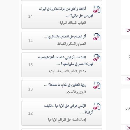
أنا فتاة وأعاني من حرقة متكررة في البول،
فهل من حل نهائي؟ ...
14
التهاب المسالك البولية
2
أثر الصيام على المصاب بالسكري ...
14
الصيام والسكر والضغط
اكتشفت بأن ابنتي شاهدت أفلاما إباحية،
فهل كان تصرفي سليما معها؟ ...
13
مشاكل الطفل النفسية السلوكية
2
رؤية الثعابين في المنام، ما معناها؟ ...
13
الرؤى والأحلام
الإنمي عرفني على الإباحية.. فكيف
ور
أتركها؟ ...
12
إدمان النساء على المواقع الإباحية
2