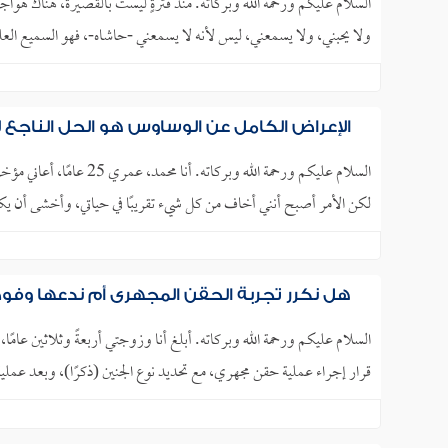
السلام عليكم ورحمة الله وبركاته. منذ فترةٍ ليست بالقصيرة، هناك هواجسُ ت
ولا يحبني، ولا يسمعني، ليس لأنه لا يسمعني -حاشاه-، فهو السميع الع
الإعراض الكامل عن الوساوس هو الحل الناجع 
السلام عليكم ورحمة الله 
لكن الأمر أصبح أنني أخاف من كل شيء تقريبًا في حياتي، وأخشى أن يكون
هل نكرر تجربة الحقن المجهري أم ندعها وفوض 
السلام عليكم ورحمة الله وبركاته. أبلغ أنا وزوجتي أربعةً وثلاثين عامًا، 
قرار إجراء عملية حقن مجهري، مع تحديد نوع الجنين (ذكرًا)، وبعد عمل