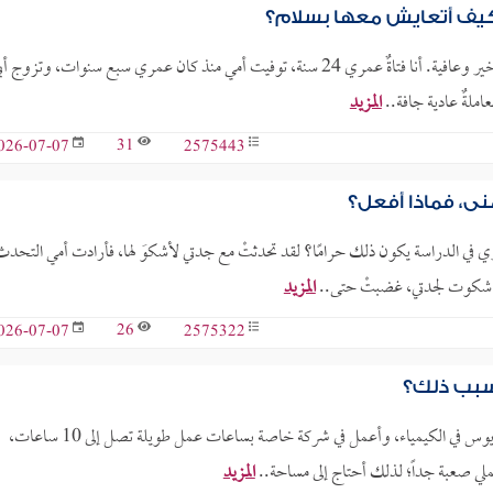
فكيف أتعايش معها بسلام؟
السلام عليكم ورحمة الله وبركاته. أتمنى أن تصلكم هذه الرسالة وأنتم بخير وعافية. أنا فتاةٌ عمري 24 سنة، توفيت أمي منذ كان عمري سبع سنوات، وتزوج 
املةٌ عادية جافة..
المزيد
31
2575443
026-07-07
ي، فماذا أفعل؟
ي في الدراسة يكون ذلك حرامًا؟ لقد تحدثتْ مع جدتي لأشكوَ لها، فأرادت أمي التحدث
نني شكوت لجدتي، غضبتْ حتى..
المزيد
26
2575322
026-07-07
 سبب ذلك؟
السلام عليكم ورحمة الله وبركاته. عمري 37 عاماً، أحمل درجة البكالوريوس في الكيمياء، وأعمل في شركة خاصة بساعات عمل طويلة تصل إلى 10 ساعات،
المزيد