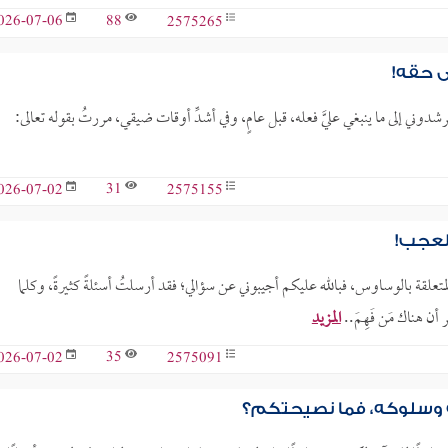
88
2575265
026-07-06
ي حقه!
دوني إلى ما ينبغي عليَّ فعله، قبل عامٍ، وفي أشدِّ أوقات ضيقي، مررتُ بقوله تعالى:
31
2575155
026-07-02
لعجب!
علقة بالوساوس، فبالله عليكم أجيبوني عن سؤالي؛ فقد أرسلتُ أسئلةً كثيرةً، وكلما
ن هناك مَن فَهِمَ..
المزيد
35
2575091
026-07-02
ه وسلوكه، فما نصيحتكم؟