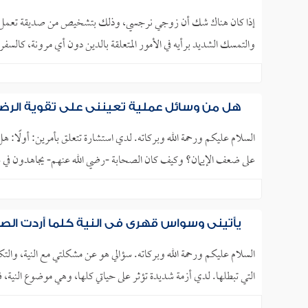
إذا كان هناك شك أن زوجي نرجسي، وذلك بتشخيص من صديقة تعمل طبيبة
والتمسك الشديد برأيه في الأمور المتعلقة بالدين دون أي مرونة، كالسفر
هل من وسائل عملية تعينني على تقوية الرضا
السلام عليكم ورحمة الله وبركاته. لدي استشارة تتعلق بأمرين: أولًا: هل الخ
على ضعف الإيمان؟ وكيف كان الصحابة -رضي الله عنهم- يجاهدون في سب
يأتيني وسواس قهري في النية كلما أردت الص
السلام عليكم ورحمة الله وبركاته. سؤالي هو عن مشكلتي مع النية، والتكب
التي تبطلها. لدي أزمة شديدة تؤثر على حياتي كلها، وهي موضوع النية، ف