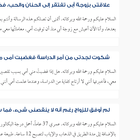
علاقتي بزوجة أبي تفتقر إلى الحنان والحب، 
بعدها، وأنا الآن أعيش مع زوجة أبي منذ أن توفيت أمي. معاملتُها معي مع
شكوت لجدتي من أمر الدراسة فغضبت أمي من
السلام عليكم ورحمة الله وبركاته. هل إذا غضبتْ مني أمي بسبب تقصير
معي، فأخبرتها أنني لا أرتاح كفاية من الدراسة، وعندما علمت أمي أ
لم أوفق للزواج رغم أنه لا ينقصني شيء، فما
بالإضافة إلى مدة الطريق في الذهاب والإياب لتصبح 12 ساعة. طبيعة عملي صعبة جداً؛ لذلك أحتاج إلى مساحة..