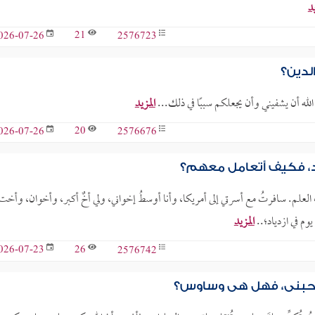
يد
21
2576723
026-07-26
لدين؟
له أن يشفيني وأن يجعلكم سببًا في ذلك...
المزيد
20
2576676
026-07-26
د، فكيف أتعامل معهم؟
ب العلم. سافرتُ مع أسرتي إلى أمريكا، وأنا أوسطُ إخواني، ولي أخٌ أكبر، وأخوان، وأخت
وم في ازدياد؛..
المزيد
26
2576742
026-07-23
ا يحبني، فهل هي وساوس؟