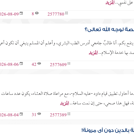
 على نفسي..
المزيد
8
2577780
026-08-09
ة لوجه الله تعالى؟
ن ينفع بكم. أنا طالبٌ جامعي أدرس الطب البشري، وأعلم أن المسلم ينبغي أن تكون أعما
صد بها خدمة الإسلام..
المزيد
42
2577609
026-08-06
 ساعات الليل في بلادي 8 ساعات و40 دقيقة، وعندما أحاول تطبيق قيام داود -عليه السلام-، مع مراعاة صلاة العشاء، يكون عدد ساعات
المزيد
31
2577389
026-08-04
بالدين دون أي مرونة!