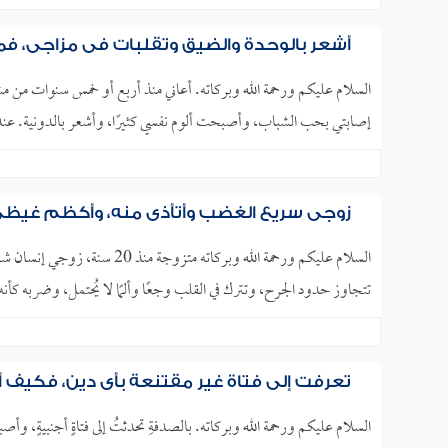
أشعر بالوحدة والضيق وتقلبات في مزاجي، فم
السلام عليكم ورحمة الله وبركاته. أعاني منذ أربع أو خمس سنوات من مش
إصابتي بحب الشباب، وأصبحت ألوم نفسي كثيرًا، وأشعر بالدونية. عندم
زوجي سريع الغضب وأتأذى منه، وأكظم غيظي
السلام عليكم ورحمة الله وبركا
تتجاوز حدود الجرح، وتترك في القلب وجعًا وألمًا لا يُحتمل، وضربه كأ
تعرفت إلى فتاة غير مقتنعة بأي دين، فكيف أ
السلام عليكم ورحمة الله وبركاته. بالصدفةِ تحدثتُ إلى فتاةٍ أجنبيةٍ، وأصب