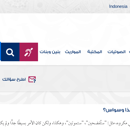
Indonesia
الصوتيات
المكتبة
المواريث
بنين وبنات
اطرح سؤالك
ذا وسواس؟
ني مكروه، مثل: "ستُفضحين"، "ستموتين"، وهكذا، ولكن كان الأمر بسيطًا جدًّا ولم يك