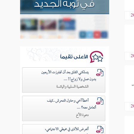
2
2
الأعلى تقيماً
يتملكني القلق بعد أن تجاوزت الأربعين
بدون عمل ولا زواج!! ...
،
الشخصية السلبية واليائسة
أخطأ أخي وحاول التحرش..كيف
2
أتعامل معه؟ ...
دعوة الأخ
أتعرض للأذى في محيطي الاجتماعي،