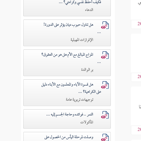
ي
فكيف أحفظ نفسي وكرامتي؟ ...
الدعاء
2
هل تناول حبوب ديان يؤثر على الدورة!
...
الإفرازات المهبلية
المزاح المبالغ مع الأم هل هو من العقوق؟
...
بر الوالدة
2
هل قسوة الآباء والمعلمين مع الأبناء دليل
على الكراهية؟ ...
توجيهات تربوية عامة
ا
التمر .. فوائده وحاجة الجسم إليه ...
المأكولات
2
وصلت لمرحلة اليأس من الحصول على