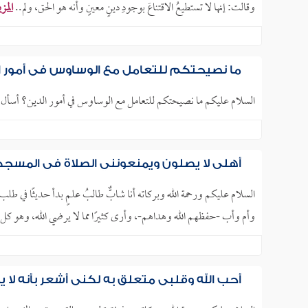
وقالت: إنها لا تستطيعُ الاقتناعَ بوجودِ دينٍ معينٍ وأنه هو الحق، ولم..
المز
ما نصيحتكم للتعامل مع الوساوس في أمور ا
السلام عليكم ما نصيحتكم للتعامل مع الوساوس في أمور الدين؟ أسأل ال
أهلي لا يصلون ويمنعونني الصلاة في المسج
السلام عليكم ورحمة الله وبركاته أنا شابٌّ طالبُ علمٍ بدأ حديثًا في طل
وأم وأب -حفظهم الله وهداهم-، وأرى كثيرًا مما لا يرضي الله، وهو كل ي
أحب الله وقلبي متعلق به لكني أشعر بأنه ل