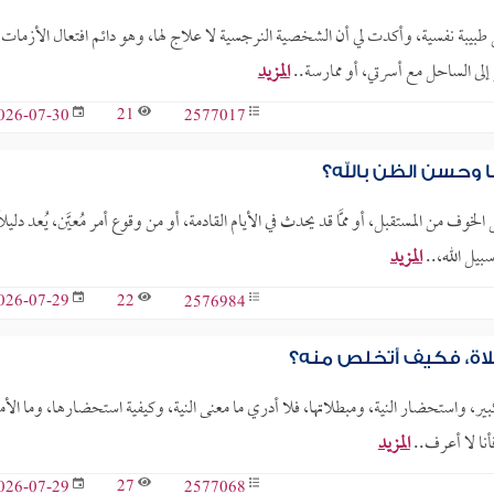
 نفسية، وأكدت لي أن الشخصية النرجسية لا علاج لها، وهو دائم افتعال الأزمات
 إلى الساحل مع أسرتي، أو ممارسة..
المزيد
21
2577017
026-07-30
 وحسن الظن بالله؟
وف من المستقبل، أو ممَّا قد يحدث في الأيام القادمة، أو من وقوع أمر مُعيَّن، يُعد دليلًا
يل الله،..
المزيد
22
2576984
026-07-29
لاة، فكيف أتخلص منه؟
ير، واستحضار النية، ومبطلاتها، فلا أدري ما معنى النية، وكيفية استحضارها، وما الأم
أنا لا أعرف..
المزيد
27
2577068
026-07-29