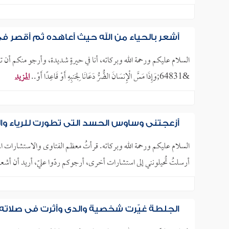
أشعر بالحياء من الله حيث أعاهده ثم أقصر ف
السلام عليكم ورحمة الله وبركاته، أنا في حيرةٍ شديدة، وأرجو منكم أن ترش
&64831;وَإِذَا مَسَّ الْإِنسَانَ الضُّرُّ دَعَانَا لِجَنبِهِ أَوْ قَاعِدًا أَوْ..
المزيد
أزعجتني وساوس الحسد التي تطورت للرياء وا
السلام عليكم ورحمة الله وبركاته. قرأتُ معظم الفتاوى والاستشارات المت
أرسلتُ تُحيلونني إلى استشارات أخرى، أرجوكم ردّوا عليّ، أريد أن أشعر أ
الجلطة غيّرت شخصية والدي وأثرت في صلات