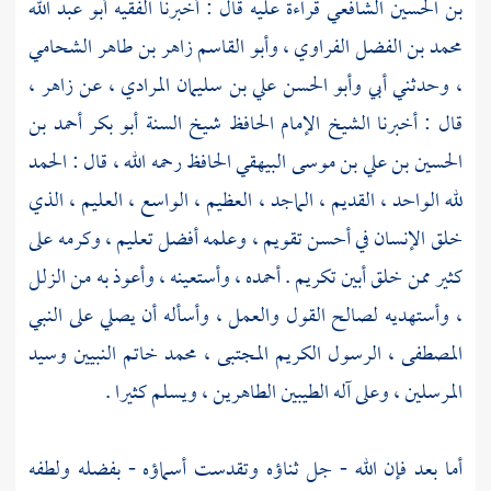
بن الحسين الشافعي
قراءة عليه قال : أخبرنا
الفقيه أبو عبد الله
محمد بن الفضل الفراوي ،
وأبو القاسم زاهر بن طاهر الشحامي
،
وحدثني أبي
وأبو الحسن علي بن سليمان المرادي ،
عن
زاهر ،
قال : أخبرنا
الشيخ الإمام الحافظ شيخ السنة أبو بكر أحمد بن
الحسين بن علي بن موسى البيهقي
الحافظ رحمه الله ، قال : الحمد
لله الواحد ، القديم ، الماجد ، العظيم ، الواسع ، العليم ، الذي
خلق الإنسان في أحسن تقويم ، وعلمه أفضل تعليم ، وكرمه على
كثير ممن خلق أبين تكريم . أحمده ، وأستعينه ، وأعوذ به من الزلل
، وأستهديه لصالح القول والعمل ، وأسأله أن يصلي على النبي
المصطفى ، الرسول الكريم المجتبى ، محمد خاتم النبيين وسيد
المرسلين ، وعلى آله الطيبين الطاهرين ، ويسلم كثيرا .
أما بعد فإن الله - جل ثناؤه وتقدست أسماؤه - بفضله ولطفه