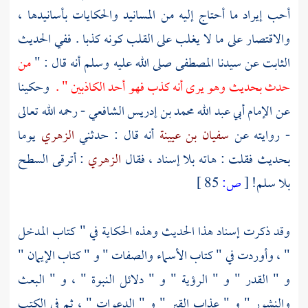
أحب إيراد ما أحتاج إليه من المسانيد والحكايات بأسانيدها ،
والاقتصار على ما لا يغلب على القلب كونه كذبا . ففي الحديث
الثابت عن سيدنا المصطفى صلى الله عليه وسلم أنه قال : "
من
حدث بحديث وهو يرى أنه كذب فهو أحد الكاذبين " .
وحكينا
عن
الإمام أبي عبد الله محمد بن إدريس الشافعي
- رحمه الله تعالى
- روايته عن
سفيان بن عيينة
أنه قال : حدثني
الزهري
يوما
بحديث فقلت : هاته بلا إسناد ، فقال
الزهري
: أترقى السطح
بلا سلم!
[
ص:
85 ]
وقد ذكرت إسناد هذا الحديث وهذه الحكاية في " كتاب المدخل
" ، وأوردت في " كتاب الأسماء والصفات " و " كتاب الإيمان "
و " القدر " و " الرؤية " و " دلائل النبوة " ، و " البعث
والنشور " و " عذاب القبر " و " الدعوات " ، ثم في الكتب