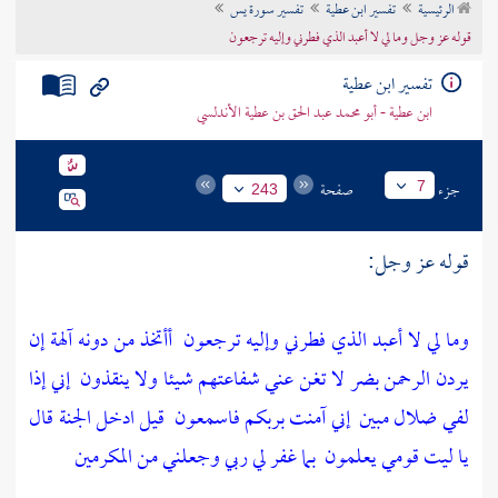
الرئيسية
تفسير ابن عطية
تفسير سورة يس
تراجم الأعلام
قوله عز وجل وما لي لا أعبد الذي فطرني وإليه ترجعون
تفسير ابن عطية
ابن عطية - أبو محمد عبد الحق بن عطية الأندلسي
جزء
صفحة
7
243
قوله عز وجل:
وما لي لا أعبد الذي فطرني وإليه ترجعون
أأتخذ من دونه آلهة إن
يردن الرحمن بضر لا تغن عني شفاعتهم شيئا ولا ينقذون
إني إذا
لفي ضلال مبين
إني آمنت بربكم فاسمعون
قيل ادخل الجنة قال
يا ليت قومي يعلمون
بما غفر لي ربي وجعلني من المكرمين