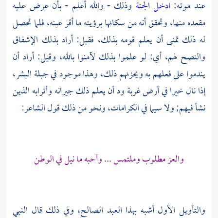
عند موته:
ادخل الجنة
وذلك - والله أعلم - بأن عرض عليه
مقعده منها، وتحقق أنه من سكانها برؤيته ما أقر عينه، فلما تحصل
له ذلك تمنى أن يعلم قومه بذلك، فقيل: أراد بذلك الإشفاق
والنصح لهم، أي: لو علموا بذلك لآمنوا بالله، وقيل: أراد أن
يندموا على فعلهم به ويحزنهم ذلك، وهذا موجود في جبلة البشر،
إذا نال خيرا في أرض غربة ود أن يعلم ذلك جيرانه وأترابه الذين
نشأ فيهم; ولا سيما في الكرامات، ونحو من ذلك قول الشاعر:
والعز مطلوب وملتمس ... وأحبه ما نيل في الوطن
والتأويل الأول أشبه بهذا العبد الصالح، وفي ذلك قال النبي