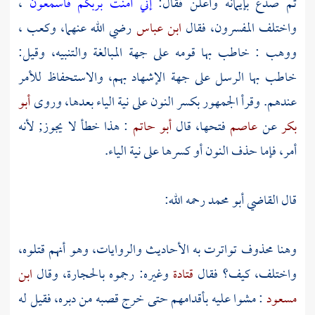
ثم صدع بإيمانه وأعلن فقال:
إني آمنت بربكم فاسمعون
،
واختلف المفسرون، فقال
ابن عباس
رضي الله عنهما،
وكعب
،
ووهب
: خاطب بها قومه على جهة المبالغة والتنبيه، وقيل:
خاطب بها الرسل على جهة الإشهاد بهم، والاستحفاظ للأمر
عندهم. وقرأ الجمهور بكسر النون على نية الياء بعدها، وروى
أبو
بكر
عن
عاصم
فتحها، قال
أبو حاتم
: هذا خطأ لا يجوز; لأنه
أمر، فإما حذف النون أو كسرها على نية الياء.
قال
القاضي أبو محمد
رحمه الله:
وهنا محذوف تواترت به الأحاديث والروايات، وهو أنهم قتلوه،
واختلف، كيف؟ فقال
قتادة
وغيره: رجموه بالحجارة، وقال
ابن
مسعود
: مشوا عليه بأقدامهم حتى خرج قصبه من دبره، فقيل له