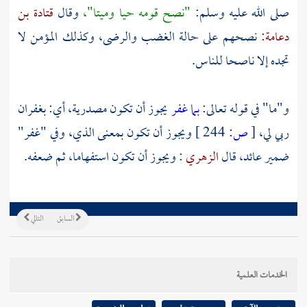
صلى الله عليه وسلم:
"نصح قومه حيا وميتا"،
وقال
قتادة بن
دعامة:
نصحهم على حالة الغضب والرضى، وكذلك المؤمن لا
تجده إلا ناصحا للناس.
و"ما" في قوله تعالى:
بما غفر
يجوز أن تكون مصدرية، أي: بغفران
ربي لي،
[
ص:
244 ]
ويجوز أن تكون بمعنى الذي، وفي "غفر"
ضمير عائد، قال
الزهري
: ويجوز أن تكون استفهاما، ثم ضعفه.
السابق
التالي
الخدمات العلمية