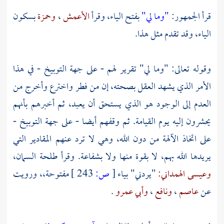
قرأ الجمهور:
"وما لي"
بفتح الياء، وقرأ
الأعمش
،
وحمزة
بسكون
الياء، وقد تقدم مثل هذا.
وقوله تعالى: "وما لي" تقرير لهم - على جهة التوبيخ - في هذا
الأمر الذي يشهد العقل بصحته، إن من فطر واخترع وأخرج من
العدم إلى الوجود هو الذي يستحق أن يعبد، ثم أخبرهم بأنهم
يحشرون إليه يوم القيامة. ثم وقفهم أيضا - على جهة التوبيخ -
على اتخاذ الآلهة من دون الله، وهي لا ترد عنهم المقادير التي
يريدها الله بهم، لا بقوة منها ولا بشفاعة. وقرأ
طلحة السمان،
وعيسى الهمداني:
"يردني" بياء
[
ص:
243 ]
مفتوحة،، ورويت
عن
عاصم
،
ونافع
،
وأبي عمرو
.