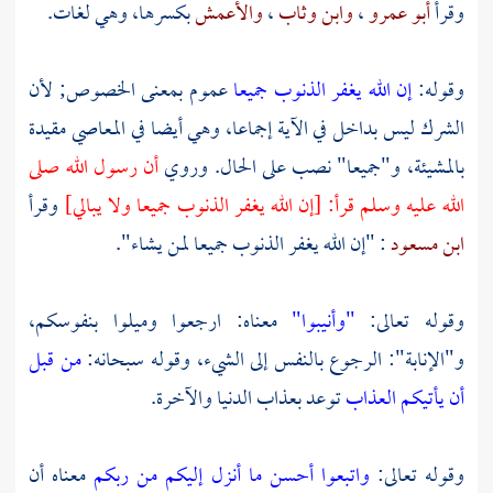
وقرأ
أبو عمرو
،
وابن وثاب
،
والأعمش
بكسرها، وهي لغات.
وقوله:
إن الله يغفر الذنوب جميعا
عموم بمعنى الخصوص; لأن
الشرك ليس بداخل في الآية إجماعا، وهي أيضا في المعاصي مقيدة
بالمشيئة، و"جميعا" نصب على الحال. وروي
أن رسول الله صلى
الله عليه وسلم قرأ: [إن الله يغفر الذنوب جميعا ولا يبالي]
وقرأ
ابن مسعود
: "إن الله يغفر الذنوب جميعا لمن يشاء".
وقوله تعالى:
"وأنيبوا"
معناه: ارجعوا وميلوا بنفوسكم،
و"الإنابة": الرجوع بالنفس إلى الشيء، وقوله سبحانه:
من قبل
أن يأتيكم العذاب
توعد بعذاب الدنيا والآخرة.
وقوله تعالى:
واتبعوا أحسن ما أنزل إليكم من ربكم
معناه أن