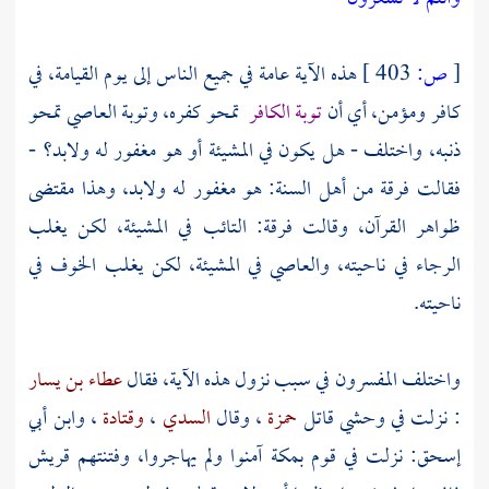
[
ص:
403 ]
هذه الآية عامة في جميع الناس إلى يوم القيامة، في
كافر ومؤمن، أي أن
توبة الكافر
تمحو كفره، وتوبة العاصي تمحو
ذنبه، واختلف - هل يكون في المشيئة أو هو مغفور له ولابد؟ -
فقالت فرقة من
أهل السنة:
هو مغفور له ولابد، وهذا مقتضى
ظواهر القرآن، وقالت فرقة: التائب في المشيئة، لكن يغلب
الرجاء في ناحيته، والعاصي في المشيئة، لكن يغلب الخوف في
ناحيته.
واختلف المفسرون في سبب نزول هذه الآية، فقال
عطاء بن يسار
: نزلت في
وحشي
قاتل
حمزة
، وقال
السدي
،
وقتادة
،
وابن أبي
إسحق:
نزلت في قوم
بمكة
آمنوا ولم يهاجروا، وفتنتهم
قريش