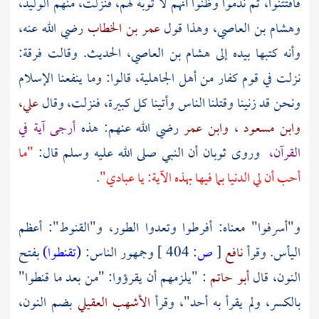
فافتتنوا، ثم ندموا وظنوا أنهم لا توبة لهم، فنزلت، منهم
الوليد،
وهشام بن العاصي،
وهذا قول
عمر بن الخطاب
رضي الله عنه،
وأنه كتبها بيده إلى
هشام بن العاصي،
الحديث. وقالت فرقة:
نزلت في قوم كفار من أهل الجاهلية، قالوا: وما ينفعنا الإسلام
ونحن قد زنينا وقتلنا الناس وأتينا كل كبيرة، فنزلت، وقال
علي،
وابن مسعود
،
وابن عمر
رضي الله عنهم: هذه
أرجى آية في
القرآن،
وروى
ثوبان
أن النبي صلى الله عليه وسلم قال:
"ما
أحب أن لي الدنيا بما فيها بهذه الآية: يا عبادي".
و"أسرفوا" معناه: أفرطوا وتعدوا الطور، و"القنوط": أعظم
اليأس. وقرأ
نافع
[
ص:
404 ]
وجمهور الناس:
(تقنطوا)
بفتح
النون، قال
أبو حاتم
: "يلزمهم أن يقرؤوا: "من بعد ما قنطوا"
بالكسر، ولم يقرأ به أحد"، وقرأ
الأشهب العقيلي
بضم النون،