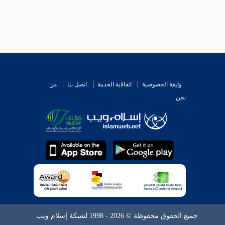
عليه أو تركه لأنه فقير من فقراء المسلمين يلزم الكافة
عرفها . والظاهر إن كان بيت مال تعين على الناظر فيه
ى القادرين على حفظه وقول
ابن شاس
إن خاف عليه
ولها أول حريم البئر إن لم يقو المسافرون على دفعهم
وثيقة الخصوصية
اتفاقية الخدمة
اتصل بنا
من
نحن
جميع الحقوق محفوظة © 2026 - 1998 لشبكة إسلام ويب