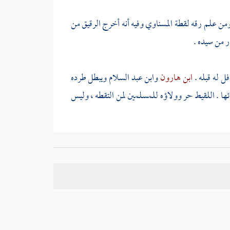
 ومن علم رقه لقطة
المسناوي
وفيه أنه أخرج الرقيق من
ر من سيده .
ل له قبله .
ابن هارون
وابن عبد السلام
ويبطل طرده
ئها . اللقيط حر وولاؤه للمسلمين لمن التقطه ، وليس
قضاء في المنبوذ . وفي صحاح
الجوهري
المنبوذ اللقيط .
ية فلا يحد قاذفه بأبيه أو أمه ، ويحد قاذف اللقيط بأبيه أو
الشدة والجدب
ولمالك
رضي الله تعالى عنه مثله قال من
بن القاسم
من
استلحق لقيطا
لا يقبل قوله إلا أن يعلم
 .
[
ص:
246 ]
الرابع :
ابن عرفة
عبر
ابن شعبان
عن