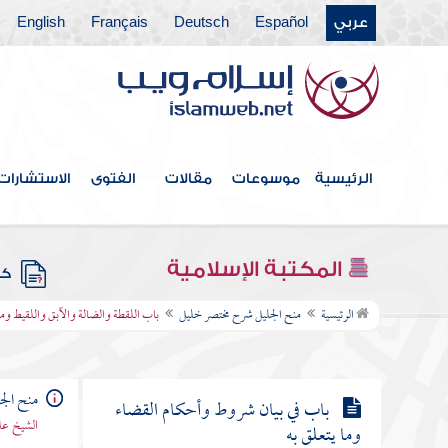
عربي
Español
Deutsch
Français
English
باب موات الأرض
باب في بيان أحكام الوقف وما يتعلق
به
الرئيسية
موسوعات
مقالات
الفتوى
الاستشارات
باب في بيان الهبة وأحكامها وما
يتعلق بها
المكتبة الإسلامية
كتب
باب اللقطة والضالة والآبق واللقيط
الرئيسية
منح الجليل شرح مختصر خليل
باب اللقطة والضالة والآبق واللقيط وما 
وما يتعلق بها
منح الج
باب في بيان شروط وأحكام القضاء
الشيخ عل
وما يتعلق به