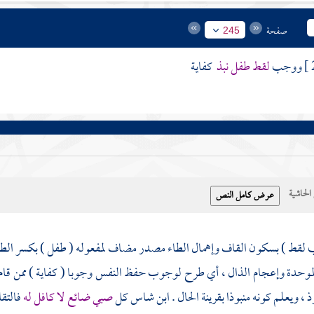
صفحة
245
ووجب
لقط طفل نبذ
كفاية
حاشية
لقط ) بسكون القاف وإهمال الطاء مصدر مضاف لمفعوله ( طفل ) بكسر الطاء ال
موحدة وإعجام الذال ، أي طرح لوجوب حفظ النفس وجوبا ( كفاية ) ممن قام 
ذ ، ويعلم كونه منبوذا بقرينة الحال .
ابن شاس
كل
صبي ضائع لا كافل له
فالتق