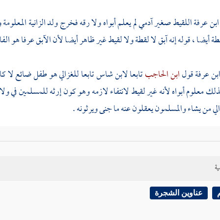
ابن عرفة
اللقيط صغير آدمي لم يعلم أبواه ولا رقه فخرج ولد الزانية المعلومة
ة أيضا ، قوله إنه آبق لا لقطة ولا لقيط غير ظاهر أيضا لأن الآبق عرفا هو الفا
بن عرفة
قول
ابن الحاجب
تابعا
لابن شاس
تابعا
للغزالي
هو طفل ضائع لا كاف
ك معلوم أبواه لأنه غير لقيط لانتفاء لازمه وهو كون إرثه للمسلمين في ولا
الي من يشاء والمسلمون يعقلون عنه ما جنى ويرثونه .
:
ابن عرفة
أطلق
ابن شعبان
عليه لفظ منبوذ وترجم على أحكامه في الموطإ بال
المنبوذ كاللقيط في الحرية والدين ، واختلف في نسبه فقال
ابن حبيب
المنبوذ لزن
ية
يل المنبوذ من نبذ عند ولادته وشأن ذلك فيما ولد لزنا واللقيط من طرح في 
 يا منبوذ
قال ما يعلم منبوذ إلا ولد الزنا وعلى قائله الحد ، وهذا خلاف قول
ا
عناوين الشجرة
لا يعيش له ولد ويسمع قول الناس إن طرح عاش ، وهذا إنما يفعل عند الولادة