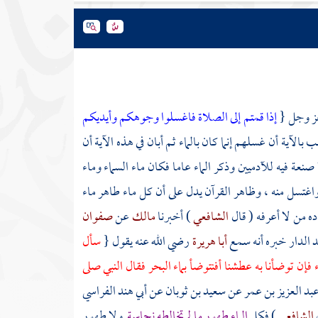
 عز وجل {
إذا قمتم إلى الصلاة فاغسلوا وجوهكم وأيديكم
بالآية أن غسلهم إنما كان بالماء ثم أبان في هذه الآية أن
صنعة فيه للآدميين وذكر الماء عاما فكان ماء السماء وماء
اغتسل منه ، وظاهر القرآن يدل على أن كل ماء طاهر ماء
ه من لا أعرفه ( قال
الشافعي
) أخبرنا
مالك
عن
صفوان
د الدار
خبره أنه سمع
أبا هريرة
رضي الله عنه يقول {
سأل
 فإن توضأنا به عطشنا أفنتوضأ بماء البحر فقال النبي صلى
بد العزيز بن عمر
عن
سعيد بن ثوبان
عن
أبي هند الفراسي
الشافعي
) فكل
الماء طهور ما لم تخالطه نجاسة
ولا طهور