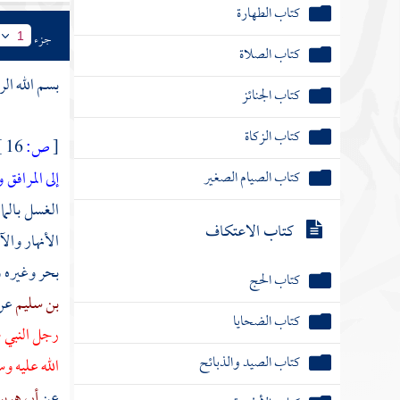
كتاب الطهارة
جزء
1
كتاب الصلاة
بسم الله ال
كتاب الجنائز
كتاب الزكاة
[
ص:
16 ]
كتاب الصيام الصغير
إلى المراف
الغسل بالما
كتاب الاعتكاف
الأنهار وال
بحر وغيره و
كتاب الحج
بن سليم
عن
كتاب الضحايا
رجل النبي ص
كتاب الصيد والذبائح
الله عليه و
عن
أبي هرير