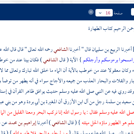
صفحة
16
رحمن الرحيم كتاب الطهارة
أخبرنا
الربيع بن سليمان
قال " أخبرنا
الشافعي
رحمه الله تعالى " قال قال الله
ق وامسحوا برءوسكم وأرجلكم
} الآية ( قال
الشافعي
) فكان بينا عند من خوطب 
ء وكان معقولا عند من خوطب بالآية أن الماء ما خلق الله تبارك وتعالى مما لا 
آبار والقلات والبحار العذب من جميعه والأجاج سواء في أنه يطهر من توضأ و
قد روي فيه عن النبي صلى الله عليه وسلم حديث يوافق ظاهر القرآن في إسناد
سعيد بن سلمة
رجل من آل
ابن الأزرق
أن
المغيرة بن أبي بردة
وهو من
بني عب
لى الله عليه وسلم فقال : يا رسول الله إنا نركب البحر ومعنا القليل من الماء
سلم هو الطهور ماؤه الحل ميتته
} ( قال
الشافعي
) أخبرنا
إبراهيم بن محمد
عن
ع
ة
عن النبي صلى الله عليه وسلم قال {
من لم يطهره البحر فلا طهره الله
} ( قال