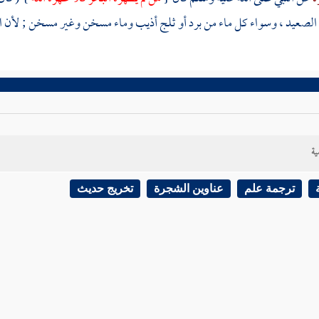
ي الصعيد ، وسواء كل ماء من برد أو ثلج أذيب وماء مسخن وغير مسخن ; لأن الماء
ية
ترجمة علم
عناوين الشجرة
تخريج حديث