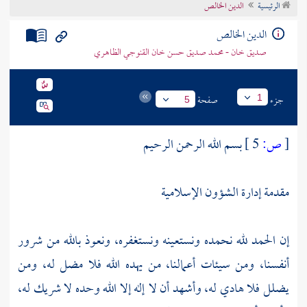
الرئيسية
الدين الخالص
تراجم الأعلام
الدين الخالص
صديق خان - محمد صديق حسن خان القنوجي الظاهري
جزء
صفحة
1
5
[
ص:
5 ]
بسم الله الرحمن الرحيم
مقدمة إدارة الشؤون الإسلامية
إن الحمد لله نحمده ونستعينه ونستغفره، ونعوذ بالله من شرور
أنفسنا، ومن سيئات أعمالنا، من يهده الله فلا مضل له، ومن
يضلل فلا هادي له، وأشهد أن لا إله إلا الله وحده لا شريك له،