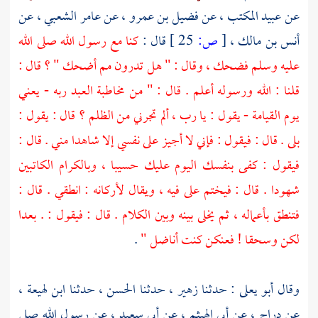
عن
عبيد المكتب ،
عن
فضيل بن عمرو ،
عن
عامر الشعبي ،
عن
أنس بن مالك ،
[
ص:
25 ]
قال :
كنا مع رسول الله صلى الله
عليه وسلم فضحك ، وقال : " هل تدرون مم أضحك " ؟ قال :
قلنا : الله ورسوله أعلم . قال : " من مخاطبة العبد ربه - يعني
يوم القيامة - يقول : يا رب ، ألم تجرني من الظلم ؟ قال : يقول :
بلى . قال : فيقول : فإني لا أجيز على نفسي إلا شاهدا مني . قال :
فيقول : كفى بنفسك اليوم عليك حسيبا ، وبالكرام الكاتبين
شهودا . قال : فيختم على فيه ، ويقال لأركانه : انطقي . قال :
فتنطق بأعماله ، ثم يخلى بينه وبين الكلام . قال : فيقول : . بعدا
لكن وسحقا ! فعنكن كنت أناضل "
.
وقال
أبو يعلى
: حدثنا
زهير ،
حدثنا
الحسن ،
حدثنا
ابن لهيعة ،
عن
دراج ،
عن
أبي الهيثم ،
عن
أبي سعيد ،
عن رسول الله صلى