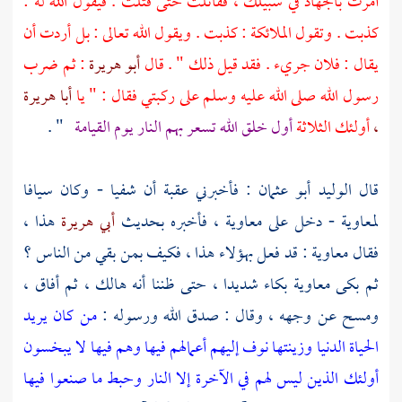
أمرت بالجهاد في سبيلك ، فقاتلت حتى قتلت . فيقول الله له :
كذبت . وتقول الملائكة : كذبت . ويقول الله تعالى : بل أردت أن
يقال : فلان جريء . فقد قيل ذلك " . قال
أبو هريرة
: ثم ضرب
رسول الله صلى الله عليه وسلم على ركبتي فقال : " يا
أبا هريرة
،
أولئك الثلاثة
أول خلق الله تسعر بهم النار يوم القيامة
" .
قال
الوليد أبو عثمان
: فأخبرني
عقبة
أن
شفيا
- وكان سيافا
لمعاوية
- دخل على
معاوية ،
فأخبره بحديث
أبي هريرة
هذا ،
فقال
معاوية
: قد فعل بهؤلاء هذا ، فكيف بمن بقي من الناس ؟
ثم بكى
معاوية
بكاء شديدا ، حتى ظننا أنه هالك ، ثم أفاق ،
ومسح عن وجهه ، وقال : صدق الله ورسوله :
من كان يريد
الحياة الدنيا وزينتها نوف إليهم أعمالهم فيها وهم فيها لا يبخسون
أولئك الذين ليس لهم في الآخرة إلا النار وحبط ما صنعوا فيها