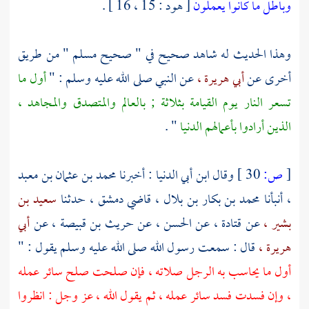
وباطل ما كانوا يعملون
[ هود : 15 ، 16 ] .
وهذا الحديث له شاهد صحيح في " صحيح
مسلم
" من طريق
أخرى عن
أبي هريرة ،
عن النبي صلى الله عليه وسلم : "
أول ما
تسعر النار يوم القيامة بثلاثة ; بالعالم والمتصدق والمجاهد ،
الذين أرادوا بأعمالهم الدنيا
" .
[
ص:
30 ]
وقال
ابن أبي الدنيا
: أخبرنا
محمد بن عثمان بن معبد
،
أنبأنا
محمد بن بكار بن بلال ،
قاضي
دمشق ،
حدثنا
سعيد بن
بشير ،
عن
قتادة ،
عن
الحسن ،
عن
حريث بن قبيصة ،
عن
أبي
هريرة ،
قال : سمعت رسول الله صلى الله عليه وسلم يقول : "
أول ما يحاسب به الرجل صلاته ، فإن صلحت صلح سائر عمله
، وإن فسدت فسد سائر عمله ، ثم يقول الله ، عز وجل : انظروا