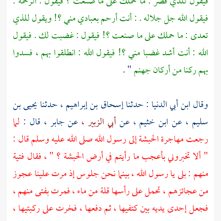
فيقول للذي قصر : ما حملك على ما صنعت ؟ فيقول : الرحمة .
فيقول الله جل جلاله . : أنت أرحم بعبادي مني ؟! ويقول للذي
تعدى : ما حملك على ما صنعت ؟! فيقول : غضبت لك . فيقول
الله : أنت أشد غضبا مني ؟! فيقول الله : انطلقوا بهم ، فسدوا
بهم ركنا من أركان جهنم
" .
وقال
ابن أبي الدنيا
: حدثنا
إسحاق بن إبراهيم ،
حدثنا
يحيى بن
سليم ،
عن
ابن خثيم ،
عن
أبي الزبير ،
عن
جابر ،
قال :
لما
رجعت
مهاجرة الحبشة
إلى رسول الله صلى الله عليه وسلم قال :
" ألا تخبروني بأعجب ما رأيتم في
أرض الحبشة ؟
" ، فقال فتية
منهم : بلى يا رسول الله ، بينما نحن جلوس إذ مرت علينا عجوز
من عجائزهم ، تحمل على رأسها قلة من ماء ، فمرت بفتى منهم ،
فجعل إحدى يديه بين كتفيها ، ثم دفعها ، فخرت على ركبتيها ،