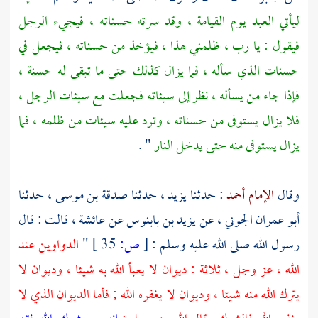
ليأتي العبد يوم القيامة ، وقد سرته حسناته ، فيجيء الرجل
فيقول : يا رب ، ظلمني هذا ، فيؤخذ من حسناته ، فيجعل في
حسنات الذي سأله ، فما يزال كذلك حتى ما تبقى له حسنة ،
فإذا جاء من يسأله ، نظر إلى سيئاته فجعلت مع سيئات الرجل ،
فلا يزال يستوفى من حسناته ، وترد عليه سيئات من ظلمه ، فما
يزال يستوفى منه حتى يدخل النار
" .
وقال
الإمام أحمد
: حدثنا
يزيد ،
حدثنا
صدقة بن موسى ،
حدثنا
أبو عمران الجوني ،
عن
يزيد بن بابنوس
عن
عائشة ،
قالت : قال
رسول الله صلى الله عليه وسلم :
[
ص:
35 ]
"
الدواوين عند
الله ، عز وجل ، ثلاثة : ديوان لا يعبأ الله به شيئا ، وديوان لا
يترك الله منه شيئا ، وديوان لا يغفره الله ; فأما الديوان الذي لا