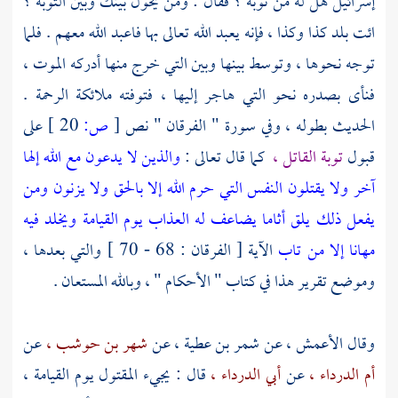
إسرائيل
هل له من توبة ؟ فقال : ومن يحول بينك وبين التوبة ؟
ائت بلد كذا وكذا ، فإنه يعبد الله تعالى بها فاعبد الله معهم . فلما
توجه نحوها ، وتوسط بينها وبين التي خرج منها أدركه الموت ،
فنأى بصدره نحو التي هاجر إليها ، فتوفته ملائكة الرحمة .
الحديث بطوله ، وفي سورة " الفرقان " نص
[
ص:
20 ]
على
قبول
توبة القاتل ،
كما قال تعالى :
والذين لا يدعون مع الله إلها
آخر ولا يقتلون النفس التي حرم الله إلا بالحق ولا يزنون ومن
يفعل ذلك يلق أثاما يضاعف له العذاب يوم القيامة ويخلد فيه
مهانا إلا من تاب
الآية [ الفرقان : 68 - 70 ] والتي بعدها ،
وموضع تقرير هذا في كتاب " الأحكام " ، وبالله المستعان .
وقال
الأعمش ،
عن
شمر بن عطية ،
عن
شهر بن حوشب ،
عن
أم الدرداء ،
عن
أبي الدرداء ،
قال : يجيء المقتول يوم القيامة ،