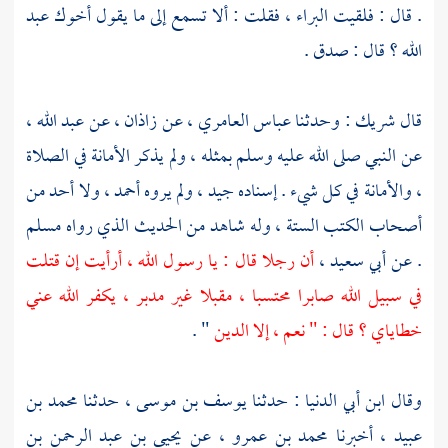
. قال : فلقيت
البراء ،
فقلت : ألا تسمع إلى ما يقول أخوك
عبد
الله ؟
قال : صدق .
قال
شريك
: وحدثنا
عباس العامري ،
عن
زاذان ،
عن
عبد الله ،
عن النبي صلى الله عليه وسلم بمثله ، ولم يذكر الأمانة في الصلاة
، والأمانة في كل شيء . إسناده جيد ، ولم يروه
أحمد ،
ولا أحد من
أصحاب الكتب الستة ، وله شاهد من الحديث الذي رواه
مسلم
. عن
أبي سعيد ،
أن رجلا قال : يا رسول الله ، أرأيت إن قتلت
في سبيل الله صابرا محتسبا ، مقبلا غير مدبر ، يكفر الله عني
خطاياي ؟ قال : " نعم ، إلا الدين
" .
وقال
ابن أبي الدنيا
: حدثنا
يوسف بن موسى ،
حدثنا
محمد بن
عبيد ،
أخبرنا
محمد بن عمرو ،
عن
يحيى بن عبد الرحمن بن