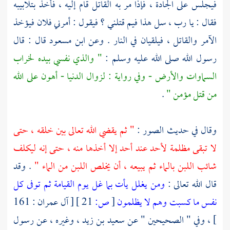
فيجلس على الجادة ، فإذا مر به القاتل قام إليه ، فأخذ بتلابيبه
فقال : يا رب ، سل هذا فيم قتلني ؟ فيقول : أمرني فلان فيؤخذ
الآمر والقاتل ، فيلقيان في النار . وعن
ابن مسعود
قال : قال
رسول الله صلى الله عليه وسلم :
" والذي نفسي بيده لخراب
السماوات والأرض - وفي رواية : لزوال الدنيا - أهون على الله
من قتل مؤمن "
.
وقال في حديث الصور :
" ثم يقضي الله تعالى بين خلقه ، حتى
لا تبقى مظلمة لأحد عند أحد إلا أخذها منه ، حتى إنه ليكلف
شائب اللبن بالماء ثم يبيعه ، أن يخلص اللبن من الماء "
. وقد
قال الله تعالى :
ومن يغلل يأت بما غل يوم القيامة ثم توفى كل
نفس ما كسبت وهم لا يظلمون
[
ص:
21 ]
[ آل عمران : 161
] ، وفي " الصحيحين " عن
سعيد بن زيد ،
وغيره ، عن رسول