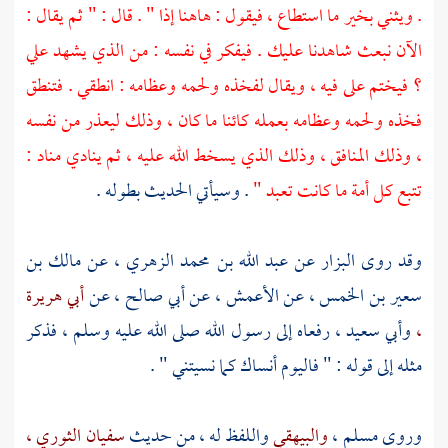
. ويثني بخير ما استطاع ، فيقول : هاهنا إذا " . قال : " ثم يقال :
الآن نبعث شاهدنا عليك . فيفكر في نفسه : من الذي يشهد علي
؟ فيختم على فيه ، ويقال لفخذه ولحمه وعظامه : انطقي . فتنطق
فخذه ولحمه وعظامه بعمله كائنا ما كان ، وذلك ليعذر من نفسه
، وذلك المنافق ، وذلك الذي يسخط الله عليه ، ثم ينادي مناد :
تتبع كل أمة ما كانت تعبد "
. وسيأتي الحديث بطوله .
وقد روى
البزار
عن
عبد الله بن محمد الزهري ،
عن
مالك بن
سعير بن الخمس ،
عن
الأعمش ،
عن
أبي صالح ،
عن
أبي هريرة
،
وأبي سعيد ،
رفعاه إلى رسول الله صلى الله عليه وسلم ، فذكر
مثله إلى قوله : " فاليوم أنساك كما نسيتني " .
وروى
مسلم ،
والبيهقي
واللفظ له ، من حديث
سفيان الثوري ،