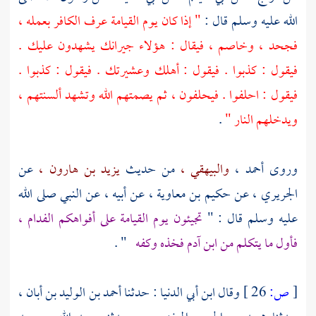
الله عليه وسلم قال :
" إذا كان يوم القيامة عرف الكافر بعمله ،
فجحد ، وخاصم ، فيقال : هؤلاء جيرانك يشهدون عليك .
فيقول : كذبوا . فيقول : أهلك وعشيرتك . فيقول : كذبوا .
فيقول : احلفوا . فيحلفون ، ثم يصمتهم الله وتشهد ألسنتهم ،
ويدخلهم النار "
.
وروى
أحمد ،
والبيهقي ،
من حديث
يزيد بن هارون ،
عن
الجريري ،
عن
حكيم بن معاوية ،
عن أبيه ، عن النبي صلى الله
عليه وسلم قال : "
تجيئون يوم القيامة على أفواهكم الفدام ،
فأول ما يتكلم من ابن
آدم
فخذه وكفه
" .
[
ص:
26 ]
وقال
ابن أبي الدنيا
: حدثنا
أحمد بن الوليد بن أبان ،