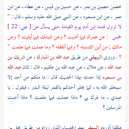
محصن حصين بن نمير ،
عن
حسين بن قيس ،
عن
عطاء ،
عن
ابن
عمر ،
عن
ابن مسعود ،
عن النبي صلى الله عليه وسلم ، قال :
"
لا تزول قدما ابن
آدم
يوم القيامة حتى يسأل عن
[
ص:
22 ]
خمس
: عن عمرك فيما أفنيت ؟ وعن شبابك فيما أبليت ؟ وعن
مالك ; من أين اكتسبته ؟ وفيما أنفقته ؟ وما عملت فيما علمت "
؟
. وروى
البيهقي
من طريق
عبد الله بن المبارك ،
عن
شريك بن
عبد الله ،
عن
هلال ،
عن
عبد الله بن عكيم ،
قال : كان
عبد الله
بن مسعود
إذا حدث بهذا الحديث قال : ما منكم من أحد إلا
سيخلو الله به ، كما يخلو أحدكم بالقمر ليلة البدر ، فيقول : يا
عبدي ، ما غرك بي ؟ ماذا عملت فيما علمت ؟ ماذا أجبت
المرسلين ؟
هكذا أورده
البيهقي
بعد الحديث الذي رواه من طريق
محل بن