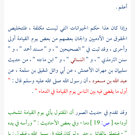
أعلم .
وإذا كان هذا حكم الحيوانات التي ليست مكلفة ، فلتخليص
الحقوق من الآدميين والجان بعضهم من بعض يوم القيامة أولى
وأحرى ، وقد ثبت في " الصحيحين " ، و " مسند
أحمد
" ، و "
سنن
الترمذي
" ، و "
النسائي
" ، و "
ابن ماجه
" ، من حديث
سليمان بن مهران الأعمش ،
عن
أبي وائل شقيق بن سلمة ،
عن
عبد الله بن مسعود ،
أن رسول الله صلى الله عليه وسلم قال :
"
أول ما يقضى فيه بين الناس يوم القيامة في الدماء "
.
وقد تقدم في حديث الصور
أن المقتول يأتي يوم القيامة تشخب
أوداجه
[
ص:
19 ]
دما - وفي بعض الأحاديث : " ورأسه في يده
" - فيتعلق بالقاتل ، حتى ولو كان قتله في سبيل الله ، فيقول : يا