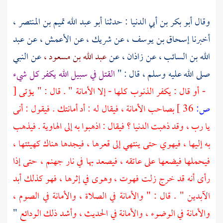
وقال
أبو بكر بن أبي الدنيا
: حدثنا
أبو عبد الله تميم بن المنتصر ،
أخبرنا
إسحاق بن يوسف ،
عن
شريك ،
عن
الأعمش ،
عن
عبد
الله بن السائب ،
عن
زاذان ،
عن
عبد الله بن مسعود ،
عن النبي
صلى الله عليه وسلم ، قال : "
القتل في سبيل الله يكفر كل شيء
- أو قال : يكفر الذنوب كلها - إلا الأمانة " . قال : " يؤتى
[
ص:
36 ]
بصاحب الأمانة ، فيقال له : أد أمانتك . فيقول : أنى
يا رب ، وقد ذهبت الدنيا ؟ فيقال : اذهبوا به إلى الهاوية . فيذهب
به إليها ، فيهوي حتى ينتهي إلى قعرها ، فيجدها هناك كهيئتها ،
فيحملها فيضعها على عاتقه ، فيصعد بها في نار جهنم ، حتى إذا
رأى أنه قد خرج زلت فهوت ، وهوى في إثرها ، فهو كذلك أبد
الآبدين " . قال : " والأمانة في الصلاة ، والأمانة في الصوم ،
والأمانة في الوضوء ، والأمانة في الحديث ، وأشد ذلك الودائع
"