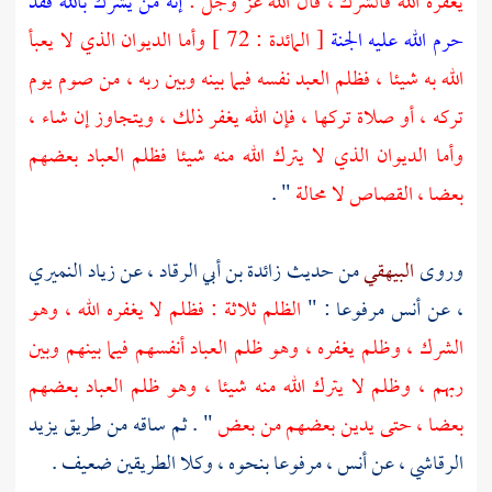
يغفره الله فالشرك ، قال الله عز وجل :
إنه من يشرك بالله فقد
حرم الله عليه الجنة
[ المائدة : 72 ] وأما الديوان الذي لا يعبأ
الله به شيئا ، فظلم العبد نفسه فيما بينه وبين ربه ، من صوم يوم
تركه ، أو صلاة تركها ، فإن الله يغفر ذلك ، ويتجاوز إن شاء ،
وأما الديوان الذي لا يترك الله منه شيئا فظلم العباد بعضهم
بعضا ، القصاص لا محالة
" .
وروى
البيهقي
من حديث
زائدة بن أبي الرقاد ،
عن
زياد النميري
،
عن
أنس
مرفوعا : "
الظلم ثلاثة : فظلم لا يغفره الله ، وهو
الشرك ، وظلم يغفره ، وهو ظلم العباد أنفسهم فيما بينهم وبين
ربهم ، وظلم لا يترك الله منه شيئا ، وهو ظلم العباد بعضهم
بعضا ، حتى يدين بعضهم من بعض
" . ثم ساقه من طريق
يزيد
الرقاشي ،
عن
أنس ،
مرفوعا بنحوه ، وكلا الطريقين ضعيف .