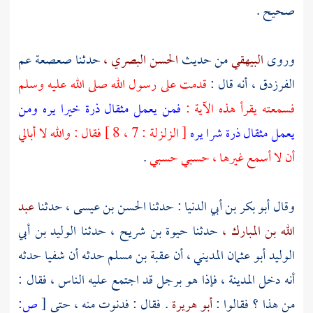
صحيح .
وروى
البيهقي
من حديث
الحسن البصري ،
حدثنا
صعصعة عم
الفرزدق ،
أنه قال :
قدمت على رسول الله صلى الله عليه وسلم
فسمعته يقرأ هذه الآية :
فمن يعمل مثقال ذرة خيرا يره ومن
يعمل مثقال ذرة شرا يره
[ الزلزلة : 7 ، 8 ] فقال : والله لا أبالي
أن لا أسمع غيرها ، حسبي حسبي
.
وقال
أبو بكر بن أبي الدنيا
: حدثنا
الحسن بن عيسى ،
حدثنا
عبد
الله بن المبارك ،
حدثنا
حيوة بن شريح ،
حدثنا
الوليد بن أبي
الوليد أبو عثمان المديني ،
أن
عقبة بن مسلم
حدثه أن
شفيا
حدثه
أنه دخل
المدينة ،
فإذا هو برجل قد اجتمع عليه الناس ، فقال :
من هذا ؟ فقالوا :
أبو هريرة
. فقال : فدنوت منه ، حتى
[
ص: