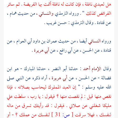
هل لعبدي نافلة ، فإن كانت له نافلة أتمت بها الفريضة . ثم سائر
الفرائض كذلك
" . ورواه
الترمذي
والنسائي ،
من حديث
همام ،
عن
قتادة
. وقال
الترمذي
: حسن غريب .
ورواه
النسائي
أيضا ، من حديث
عمران بن داود أبي العوام ،
عن
قتادة ،
عن
الحسن ،
عن
أبي رافع ،
عن
أبي هريرة
.
وقال
الإمام أحمد
: حدثنا
أبو النضر ،
حدثنا
المبارك - هو ابن
فضالة
- عن
الحسن ،
عن
أبي هريرة ،
أراه ذكره عن النبي صلى
الله عليه وسلم : "
إن العبد المملوك ليحاسب بصلاته ، فإذا
نقص منها قيل : لم نقصت منها ؟ فيقول : يا رب ، سلطت علي
مليكا شغلني عن صلاتي . فيقول : قد رأيتك تسرق من ماله
لنفسك ، فهلا سرقت
[
ص:
31 ]
لنفسك من عملك ؟ - أو