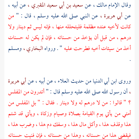
وقال
الإمام مالك ،
عن
سعيد بن أبي سعيد المقبري ،
عن أبيه ،
عن
أبي هريرة ،
عن النبي صلى الله عليه وسلم ، قال : "
من
كانت لأخيه عنده مظلمة فليتحلله منها ، فإنه ليس ثم دينار ولا
درهم ، من قبل أن يؤخذ من حسناته ، فإن لم يكن له حسنات
أخذ من سيئات أخيه فطرحت عليه
" . ورواه
البخاري ،
ومسلم
.
وروى
ابن أبي الدنيا
من حديث
العلاء ،
عن أبيه ، عن
أبي هريرة
،
أن رسول الله صلى الله عليه وسلم قال : "
أتدرون من المفلس
؟ " قالوا : من لا درهم له ولا دينار . فقال : " بل المفلس من
أمتي من يأتي يوم القيامة بصلاة وصيام وزكاة ، ويأتي قد شتم
هذا وقذف هذا ، وأكل مال هذا ، وسفك دم هذا ، وضرب هذا ،
فيقضى هذا من حسناته ، وهذا من حسناته ، فإن فنيت حسناته