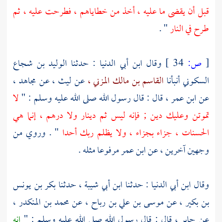
قبل أن يقضى ما عليه ، أخذ من خطاياهم ، فطرحت عليه ، ثم
طرح في النار
" .
[
ص:
34 ]
وقال
ابن أبي الدنيا
: حدثنا
الوليد بن شجاع
السكوني
أنبأنا
القاسم بن مالك المزني ،
عن
ليث ،
عن
مجاهد ،
عن
ابن عمر ،
قال : قال رسول الله صلى الله عليه وسلم : "
لا
تموتن وعليك دين ; فإنه ليس ثم دينار ولا درهم ، إنما هي
الحسنات ، جزاء بجزاء ، ولا يظلم ربك أحدا
" . وروي من
وجهين آخرين ، عن
ابن عمر
مرفوعا مثله .
وقال
ابن أبي الدنيا
: حدثنا
ابن أبي شيبة ،
حدثنا
بكر بن يونس
بن بكير ،
عن
موسى بن علي بن رباح ،
عن
محمد بن المنكدر ،
عن
جابر ،
قال : قال رسول الله صلى الله عليه وسلم : "
إنه