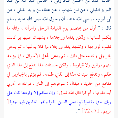
حدثنا
محمد بن الحسن المخزومي ،
حدثني
عبد الله بن عبد
العزيز الليثي ،
عن
ابن شهاب ،
عن
عطاء بن يزيد الليثي ،
عن
أبي أيوب ،
رضي الله عنه ، أن رسول الله صلى الله عليه وسلم
قال : "
أول من يختصم يوم القيامة الرجل وامرأته ، والله ما
يتكلم لسانها ، ولكن يداها ورجلاها ، يشهدان عليها بما كانت
تغيب لزوجها ، وتشهد يداه ورجلاه بما كان يوليها ، ثم يدعى
بالرجل وخدمه مثل ذلك ، ثم يدعى بأهل الأسواق ، فما يؤخذ
منهم دوانيق ولا قراريط ، ولكن حسنات هذا تدفع إلى هذا الذي
ظلم ، وتدفع سيئات هذا إلى الذي ظلمه ، ثم يؤتى بالجبارين في
مقامع من حديد ، فيقال : سوقوهم إلى النار . فوالله ما أدري
أيدخلونها ، أم كما قال الله تعالى :
وإن منكم إلا واردها كان على
ربك حتما مقضيا ثم ننجي الذين اتقوا ونذر الظالمين فيها جثيا
[
مريم : 71 ، 72 ]
" .