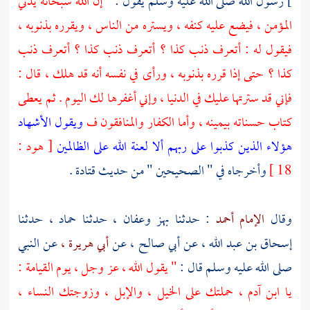
]
رسول الله صلى الله عليه وسلم يقول :
" إن الله سبحانه يدني
المؤمن ، فيضع عليه كنفه ، ويستره من الناس ، ويقرره بذنوبه ،
فيقول له : أتعرف ذنب كذا ؟ أتعرف ذنب كذا ؟ أتعرف ذنب
كذا ؟ حتى إذا قرره بذنوبه ، ورأى في نفسه أنه قد هلك ، قال :
فإني قد سترتها عليك في الدنيا ، وإني أغفرها لك اليوم . ثم يعطى
كتاب حسناته بيمينه ، وأما الكفار والمنافقون ف
ويقول الأشهاد
هؤلاء الذين كذبوا على ربهم ألا لعنة الله على الظالمين
[ هود :
18 ]
وأخرجاه في " الصحيحين " من حديث
قتادة
.
وقال
الإمام أحمد
: حدثنا
بهز
وعفان ،
حدثنا
حماد ،
حدثنا
إسحاق بن عبد الله ،
عن
أبي صالح ،
عن
أبي هريرة ،
عن النبي
صلى الله عليه وسلم قال :
" يقول الله ، عز وجل ، يوم القيامة :
يا ابن
آدم ،
حملتك على الخيل ، والإبل ، وزوجتك النساء ،