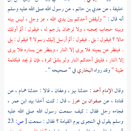
خليفة ،
عن
عدي بن حاتم ،
عن رسول الله صلى الله عليه وسلم
أنه قال :
" وليقفن أحدكم بين يدي الله ، عز وجل ، ليس بينه
وبينه حجاب يحجبه ، ولا ترجمان يترجم له ، فيقول : ألم أوتك
مالا ؟ فيقول : بلى . فيقول : ألم أرسل إليك رسولا ؟ فيقول : بلى
. فينظر عن يمينه فلا يرى إلا النار ، وينظر عن يساره فلا يرى
إلا النار ، فليتق أحدكم النار ولو بشق تمرة ، فإن لم يجد فبكلمة
طيبة "
وقد رواه
البخاري
في " صحيحه " .
وقال
الإمام أحمد
: حدثنا
بهز ،
وعفان ،
قالا : حدثنا
همام ،
عن
قتادة ،
عن
صفوان بن محرز ،
قال : كنت آخذا بيد
ابن عمر ،
فجاءه رجل فقال : كيف سمعت رسول الله صلى الله عليه
وسلم يقول في النجوى يوم القيامة ؟ فقال : سمعت
[
ص:
23