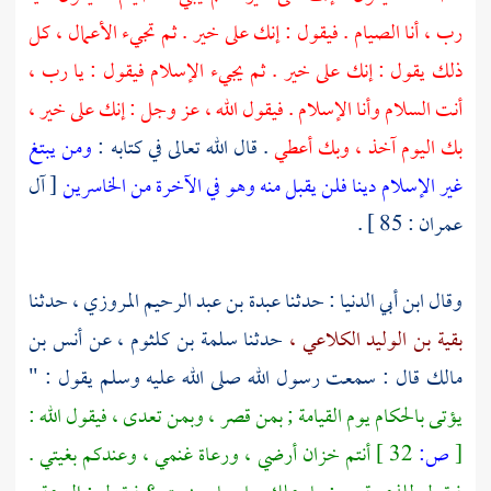
رب ، أنا الصيام . فيقول : إنك على خير . ثم تجيء الأعمال ، كل
ذلك يقول : إنك على خير . ثم يجيء الإسلام فيقول : يا رب ،
أنت السلام وأنا الإسلام . فيقول الله ، عز وجل : إنك على خير ،
بك اليوم آخذ ، وبك أعطي
. قال الله تعالى في كتابه :
ومن يبتغ
غير الإسلام دينا فلن يقبل منه وهو في الآخرة من الخاسرين
[ آل
عمران : 85 ] .
وقال
ابن أبي الدنيا
: حدثنا
عبدة بن عبد الرحيم المروزي ،
حدثنا
بقية بن الوليد الكلاعي ،
حدثنا
سلمة بن كلثوم ،
عن
أنس بن
مالك
قال : سمعت رسول الله صلى الله عليه وسلم يقول : "
يؤتى بالحكام يوم القيامة ; بمن قصر ، وبمن تعدى ، فيقول الله :
[
ص:
32 ]
أنتم خزان أرضي ، ورعاة غنمي ، وعندكم بغيتي .