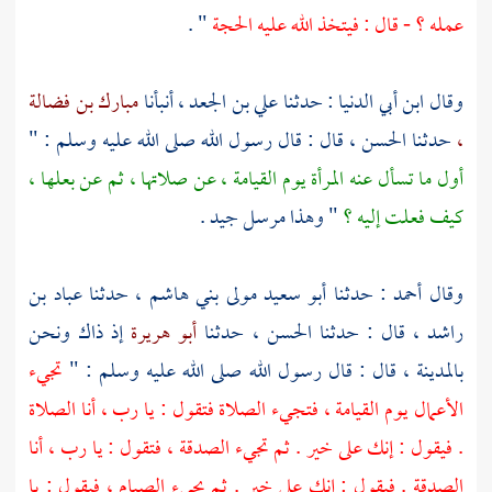
عمله ؟ - قال : فيتخذ الله عليه الحجة
" .
وقال
ابن أبي الدنيا
: حدثنا
علي بن الجعد ،
أنبأنا
مبارك بن فضالة
،
حدثنا
الحسن ،
قال : قال رسول الله صلى الله عليه وسلم : "
أول ما تسأل عنه المرأة يوم القيامة ، عن صلاتها ، ثم عن بعلها ،
كيف فعلت إليه ؟
" وهذا مرسل جيد .
وقال
أحمد
: حدثنا
أبو سعيد مولى بني هاشم ،
حدثنا
عباد بن
راشد ،
قال : حدثنا
الحسن ،
حدثنا
أبو هريرة
إذ ذاك ونحن
بالمدينة ،
قال : قال رسول الله صلى الله عليه وسلم : "
تجيء
الأعمال يوم القيامة ، فتجيء الصلاة فتقول : يا رب ، أنا الصلاة
. فيقول : إنك على خير . ثم تجيء الصدقة ، فتقول : يا رب ، أنا
الصدقة . فيقول : إنك على خير . ثم يجيء الصيام ، فيقول : يا