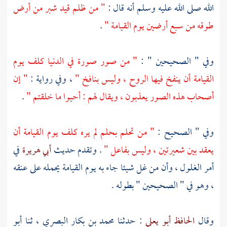
الله صلى الله عليه وسلم أنه قال :
" من ظلم قيد شبر من أرض
طوقه من سبع أرضين يوم القيامة "
.
وفي " الصحيحين " :
" من صور صورة في الدنيا كلف يوم
القيامة أن ينفخ فيها الروح ، وليس بنافخ "
، وفي رواية :
" إن
أصحاب هذه الصور يعذبون ، ويقال لهم : أحيوا ما خلقتم "
.
وفي " الصحيح :
" من تحلم بحلم لم يره كلف يوم القيامة أن
يعقد بين شعيرتين ، وليس بفاعل "
. وتقدم حديث
أبي هريرة
في
أمر الغلول ، وأن من غل شيئا جاء به يوم القيامة يحمله على عنقه
، وهو في " الصحيحين " بطوله .
وقال
الحافظ أبو يعلى
: حدثنا
محمد بن بكار البصري ،
ثنا
أبو