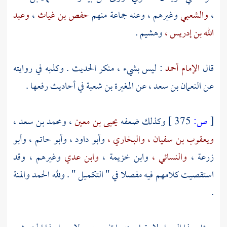
،
والشعبي
وغيرهم ، وعنه جماعة منهم
حفص بن غياث
،
وعبد
الله بن إدريس ،
وهشيم
.
قال
الإمام أحمد
: ليس بشيء ، منكر الحديث . وكذبه في روايته
عن
النعمان بن سعد ،
عن
المغيرة بن شعبة
في أحاديث رفعها .
[
ص:
375 ]
وكذلك ضعفه
يحيى بن معين
،
ومحمد بن سعد
،
ويعقوب بن سفيان ،
والبخاري ،
وأبو داود ،
وأبو حاتم
،
وأبو
زرعة ،
والنسائي ،
وابن خزيمة ،
وابن عدي
وغيرهم ، وقد
استقصيت كلامهم فيه مفصلا في " التكميل " . ولله الحمد والمنة
.