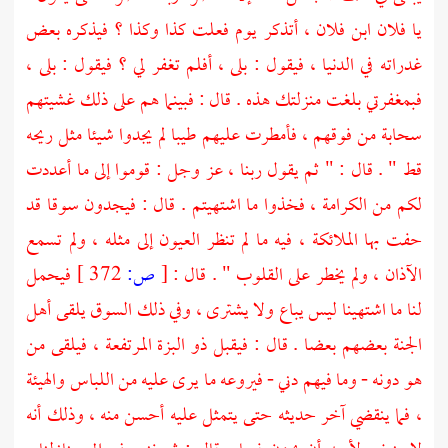
يا فلان ابن فلان ، أتذكر يوم فعلت كذا وكذا ؟ فيذكره بعض
غدراته في الدنيا ، فيقول : بلى ، أفلم تغفر لي ؟ فيقول : بلى ،
فبمغفرتي بلغت منزلتك هذه . قال : فبينما هم على ذلك غشيتهم
سحابة من فوقهم ، فأمطرت عليهم طيبا لم يجدوا شيئا مثل ريحه
قط " . قال : " ثم يقول ربنا ، عز وجل : قوموا إلى ما أعددت
لكم من الكرامة ، فخذوا ما اشتهيتم . قال : فيجدون سوقا قد
حفت بها الملائكة ، فيه ما لم تنظر العيون إلى مثله ، ولم تسمع
الآذان ، ولم يخطر على القلوب " . قال :
[
ص:
372 ]
فيحمل
لنا ما اشتهينا ليس يباع ولا يشترى ، وفي ذلك السوق يلقى أهل
الجنة بعضهم بعضا . قال : فيقبل ذو البزة المرتفعة ، فيلقى من
هو دونه - وما فيهم دني - فيروعه ما يرى عليه من اللباس والهيئة
، فما ينقضي آخر حديثه حتى يتمثل عليه أحسن منه ، وذلك أنه