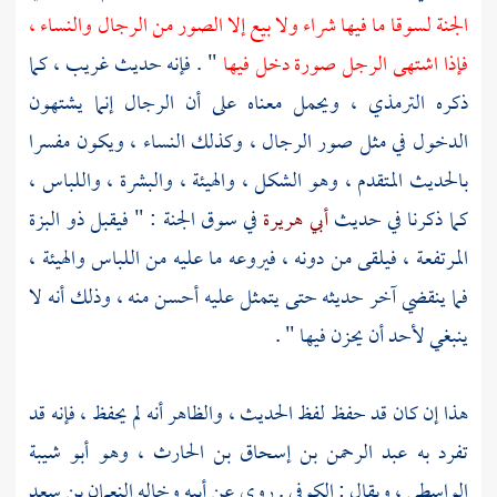
الجنة لسوقا ما فيها شراء ولا بيع إلا الصور من الرجال والنساء ،
فإذا اشتهى الرجل صورة دخل فيها
" . فإنه حديث غريب ، كما
ذكره
الترمذي ،
ويحمل معناه على أن الرجال إنما يشتهون
الدخول في مثل صور الرجال ، وكذلك النساء ، ويكون مفسرا
بالحديث المتقدم ، وهو الشكل ، والهيئة ، والبشرة ، واللباس ،
كما ذكرنا في حديث
أبي هريرة
في سوق الجنة : " فيقبل ذو البزة
المرتفعة ، فيلقى من دونه ، فيروعه ما عليه من اللباس والهيئة ،
فما ينقضي آخر حديثه حتى يتمثل عليه أحسن منه ، وذلك أنه لا
ينبغي لأحد أن يحزن فيها " .
هذا إن كان قد حفظ لفظ الحديث ، والظاهر أنه لم يحفظ ، فإنه قد
تفرد به
عبد الرحمن بن إسحاق بن الحارث ، وهو أبو شيبة
الواسطي ،
ويقال : الكوفي . روى عن أبيه وخاله
النعمان بن سعد