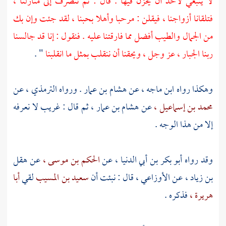
لا ينبغي لأحد أن يحزن فيها . قال : ثم ننصرف إلى منازلنا ،
فتلقانا أزواجنا ، فيقلن : مرحبا وأهلا بحبنا ، لقد جئت وإن بك
من الجمال والطيب أفضل مما فارقتنا عليه . فنقول : إنا قد جالسنا
ربنا الجبار ، عز وجل ، ويحقنا أن ننقلب بمثل ما انقلبنا
" .
وهكذا رواه
ابن ماجه ،
عن
هشام بن عمار
. ورواه
الترمذي
، عن
محمد بن إسماعيل ،
عن
هشام بن عمار
، ثم قال : غريب لا نعرفه
إلا من هذا الوجه .
وقد رواه
أبو بكر بن أبي الدنيا
، عن
الحكم بن موسى ،
عن
هقل
بن زياد ،
عن
الأوزاعي ،
قال : نبئت أن
سعيد بن المسيب
لقي
أبا
هريرة ،
فذكره .