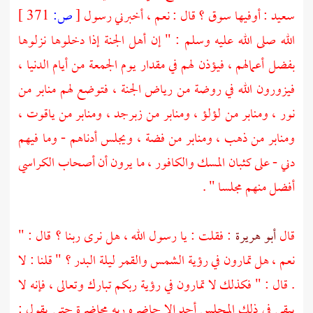
سعيد
: أوفيها سوق ؟ قال : نعم ، أخبرني رسول
[
ص:
371 ]
الله صلى الله عليه وسلم : " إن أهل الجنة إذا دخلوها نزلوها
بفضل أعمالهم ، فيؤذن لهم في مقدار يوم الجمعة من أيام الدنيا ،
فيزورون الله في روضة من رياض الجنة ، فتوضع لهم منابر من
نور ، ومنابر من لؤلؤ ، ومنابر من زبرجد ، ومنابر من ياقوت ،
ومنابر من ذهب ، ومنابر من فضة ، ويجلس أدناهم - وما فيهم
دني - على كثبان المسك والكافور ، ما يرون أن أصحاب الكراسي
أفضل منهم مجلسا " .
قال
أبو هريرة
: فقلت : يا رسول الله ، هل نرى ربنا ؟ قال : "
نعم ، هل تمارون في رؤية الشمس والقمر ليلة البدر ؟ " قلنا : لا
. قال : " فكذلك لا تمارون في رؤية ربكم تبارك وتعالى ، فإنه لا
يبقى في ذلك المجلس أحد إلا حاضره ربه محاضرة حتى يقول :