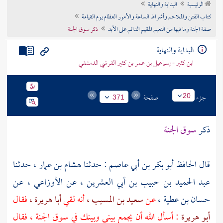
الرئيسية
البداية والنهاية
تراجم الأعلام
كتاب الفتن والملاحم وأشراط الساعة والأمور العظام يوم القيامة
صفة الجنة وما فيها من النعيم المقيم الدائم على الأبد
ذكر سوق الجنة
البداية والنهاية
ابن كثير - إسماعيل بن عمر بن كثير القرشي الدمشقي
جزء
صفحة
20
371
ذكر
سوق الجنة
قال
الحافظ أبو بكر بن أبي عاصم
: حدثنا
هشام بن عمار ،
حدثنا
عبد الحميد بن حبيب بن أبي العشرين ،
عن
الأوزاعي ،
عن
حسان بن عطية ،
عن
سعيد بن المسيب ،
أنه لقي
أبا هريرة ،
فقال
أبو هريرة
: أسأل الله أن يجمع بيني وبينك في سوق الجنة ، فقال