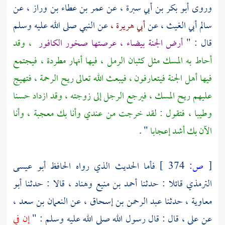
وروى
أبو بكر بن أبي سبرة ،
عن
عمر بن عطاء بن وراز ،
عن
سالم أبي الغيث ،
عن
أبي هريرة ،
عن النبي صلى الله عليه وسلم
قال : "
أرض الجنة بيضاء ، عرصتها صخور الكافور
، وقد
أحاط به المسك مثل كثبان الرمل ، فيها أنهار مطردة ، فيجتمع
فيها أهل الجنة فيتعارفون ، فيبعث الله تعالى ريح الرحمة ، فتهيج
عليهم ريح المسك ، فيرجع الرجل إلى زوجته ، وقد ازداد حسنا
وطيبا ، فتقول : لقد خرجت من عندي وأنا بك معجبة ، وأنا
الآن بك أشد إعجابا
" .
[
ص:
374 ]
فأما الحديث الذي رواه
الحافظ أبو عيسى
الترمذي
قائلا : حدثنا
أحمد بن منيع
وهناد ،
قالا : حدثنا
أبو
معاوية ،
حدثنا
عبد الرحمن بن إسحاق ،
عن
النعمان بن سعد ،
عن
علي ،
قال : قال رسول الله صلى الله عليه وسلم : "
إن في