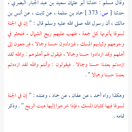
وقال
مسلم
: حدثنا
أبو عثمان سعيد بن عبد الجبار البصري ،
حدثنا
[
ص:
373 ]
حماد بن سلمة ،
عن
ثابت
، عن
أنس بن
مالك
، أن رسول الله صلى الله عليه وسلم قال : "
إن في الجنة
لسوقا يأتونها كل جمعة ، فتهب عليهم ريح الشمال ، فتحثو في
وجوههم وثيابهم المسك ، فيزدادون حسنا وجمالا ، فيرجعون إلى
أهلهم وقد ازدادوا حسنا وجمالا ، فيقول لهم أهلوهم : والله لقد
ازددتم بعدنا حسنا وجمالا . فيقولون : وأنتم والله لقد ازددتم
بعدنا حسنا وجمالا
" .
وهكذا رواه
أحمد
، عن
عفان ،
عن
حماد
، وعنده : "
إن في الجنة
لسوقا فيها كثبان المسك ، فإذا خرجوا إليها هبت الريح
" . وذكر
تمامه .