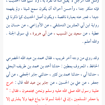
ومثل هذا الرجل لا يقبل منه ما تفرد به ، ولا سيما هذا الحديث ،
فإنه منكر جدا ، وأحسن أحواله أن يكون سمع شيئا ، ولم يفهمه
جيدا ، فعبر عنه بعبارة ناقصة ، ويكون أصل الحديث كما ذكرنا في
رواية
ابن أبي العشرين الدمشقي ،
عن
الأوزاعي ،
عن
حسان بن
عطية ،
عن
سعيد بن المسيب ،
عن
أبي هريرة ،
في سوق الجنة .
والله أعلم .
وقد روي من وجه آخر غريب ، فقال
محمد بن عبد الله الحضرمي
الحافظ ، المعروف بمطين
: حدثنا
أحمد بن محمد بن طريف البجلي
،
حدثنا أبي ، حدثنا
محمد بن كثير ،
حدثني
جابر الجعفي ،
عن
أبي
جعفر ،
عن
علي بن الحسين ،
عن
جابر بن عبد الله
قال :
خرج
علينا رسول الله صلى الله عليه وسلم ونحن مجتمعون ، فقال : "
يا معشر المسلمين ، إن في الجنة لسوقا ما يباع فيها ولا يشترى إلا