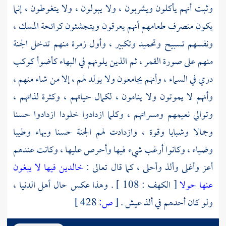
وثبت أنهم يأكلون ويشربون ، ولا يبولون ، ولا يتغوطون ، إنما
يكون منصرف طعامهم أنهم يعرقون ويتجشئون كرائحة المسك ،
ونفسهم تسبيح وتحميد وتكبير ، وأول زمرة منهم تدخل الجنة
منهم على صورة القمر ، ثم الذين يلونهم في البهاء كأضوأ كوكب
دري في السماء ، وأنهم يجامعون ولا يولد لهم ، إلا من شاء منهم ،
وأنهم لا يموتون ولا ينامون ، لكمال حياتهم ، وكثرة لذاتهم ،
وتوالي نعيمهم ومسراتهم ، وكلما ازدادوا خلودا ازدادوا حسنا
وجمالا وشبابا وقوة ، وازدادت لهم الجنة حسنا وبهاء وطيبا
وضياء ، وكانوا أرغب شيء فيها وأحرص عليها ، وكانت عندهم
أعز وأغلى وألذ وأحلى ، كما قال تعالى :
خالدين فيها لا يبغون
عنها حولا
[ الكهف : 108 ] . وهذا عكس حال أهل الدنيا ،
ولو كان أحدهم في ألذ عيش .
[
ص:
428 ]