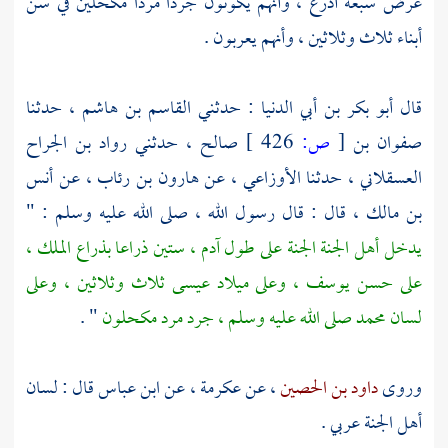
عرض سبعة أذرع ، وأنهم يكونون جردا مردا مكحلين في سن
أبناء ثلاث وثلاثين ، وأنهم يعربون .
قال
أبو بكر بن أبي الدنيا
: حدثني
القاسم بن هاشم
، حدثنا
صفوان بن
[
ص:
426 ]
صالح
، حدثني
رواد بن الجراح
العسقلاني ،
حدثنا
الأوزاعي ،
عن
هارون بن رئاب
، عن
أنس
بن مالك
، قال : قال رسول الله ، صلى الله عليه وسلم : "
يدخل أهل الجنة الجنة على طول
آدم ،
ستين ذراعا بذراع الملك ،
على حسن
يوسف ،
وعلى ميلاد
عيسى
ثلاث وثلاثين ، وعلى
لسان
محمد
صلى الله عليه وسلم ، جرد مرد مكحلون
" .
وروى
داود بن الحصين
، عن
عكرمة ،
عن
ابن عباس
قال : لسان
أهل الجنة عربي .