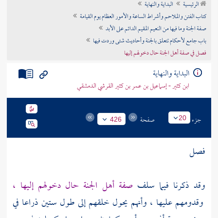
الرئيسية
البداية والنهاية
تراجم الأعلام
كتاب الفتن والملاحم وأشراط الساعة والأمور العظام يوم القيامة
صفة الجنة وما فيها من النعيم المقيم الدائم على الأبد
باب جامع لأحكام تتعلق بالجنة وأحاديث شتى وردت فيها
فصل في صفة أهل الجنة حال دخولهم إليها
البداية والنهاية
ابن كثير - إسماعيل بن عمر بن كثير القرشي الدمشقي
جزء
صفحة
20
426
فصل
وقد ذكرنا فيما سلف
صفة أهل الجنة حال دخولهم إليها ،
وقدومهم عليها ، وأنهم يحول خلقهم إلى طول ستين ذراعا في