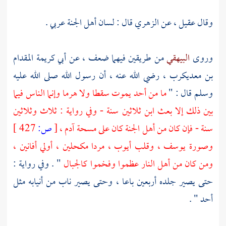
وقال
عقيل
، عن
الزهري
قال : لسان أهل الجنة عربي .
وروى
البيهقي
من طريقين فيهما ضعف ، عن
أبي كريمة المقدام
بن معديكرب ،
رضي الله عنه ، أن رسول الله صلى الله عليه
وسلم قال : "
ما من أحد يموت سقطا ولا هرما وإنما الناس فيما
بين ذلك إلا بعث ابن ثلاثين سنة - وفي رواية : ثلاث وثلاثين
سنة - فإن كان من أهل الجنة كان على مسحة
آدم ،
[
ص:
427 ]
وصورة
يوسف ،
وقلب
أيوب ،
مردا مكحلين ، أولي أفانين ،
ومن كان من أهل النار عظموا وفخموا كالجبال
" . وفي رواية :
حتى يصير جلده أربعين باعا ، وحتى يصير ناب من أنيابه مثل
أحد " .