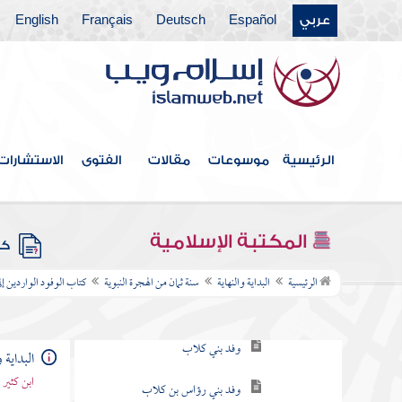
الجساسة وما سمع من الدجال
عربي
Español
Deutsch
Français
English
وفد بني أسد
وفد بني عبس
وفد بني فزارة
الرئيسية
موسوعات
مقالات
الفتوى
الاستشارات
وفد بني مرة
وفد بني ثعلبة
المكتبة الإسلامية
كتب
وفد بني محارب
الرئيسية
البداية والنهاية
سنة ثمان من الهجرة النبوية
كتاب الوفود الواردين إل
وفد بني كلاب
وفد بني رؤاس بن كلاب
البداية و
وفد بني عقيل بن كعب
ابن كثير