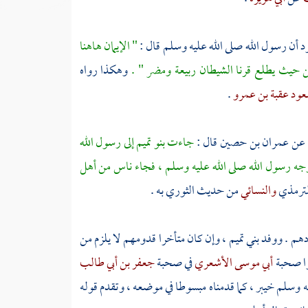
د
أن رسول الله صلى الله عليه وسلم قال :
" الإيمان هاهنا
ن حيث يطلع قرنا الشيطان ربيعة ومضر " .
وهكذا رواه
عود عقبة بن عمرو
.
 عن
عمران بن حصين
قال :
جاءت
بنو تميم
إلى رسول الله
ير وجه رسول الله صلى الله عليه وسلم ، فجاء ناس من أهل
لترمذي
والنسائي
من حديث
الثوري
به .
هم . ووفد
بني تميم ،
وإن كان متأخرا قدومهم لا يلزم من
وا صحبة
أبي موسى الأشعري
في صحبة
جعفر بن أبي طالب
يه وسلم
خيبر
، كما قدمناه مبسوطا في موضعه ، وتقدم قوله