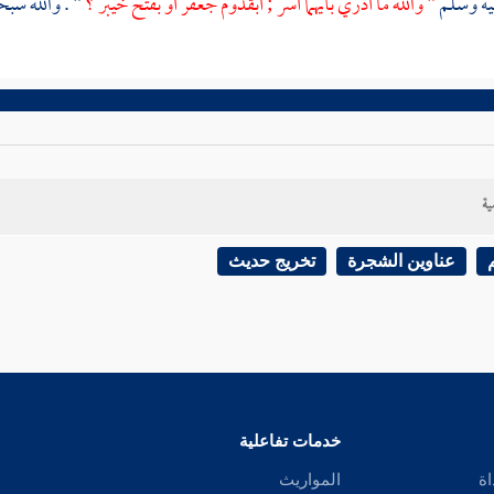
يه وسلم
" والله ما أدري بأيهما أسر ; أبقدوم
جعفر
أو بفتح
خيبر
؟
" . والله سبح
ية
عناوين الشجرة
تخريج حديث
خدمات تفاعلية
اة
المواريث