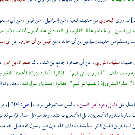
ثم روى
البخاري
من حديث
شعبة
، عن
إسماعيل
، عن
قيس
، عن
أبي مسعو
ه إلى
اليمن
- والجفاء وغلظ القلوب في الفدادين عند أصول أذناب الإبل م
ضا
ومسلم
من حديث
إسماعيل بن أبي خالد
، عن
قيس بن أبي حازم
، عن
أبي مس
 حديث
سفيان الثوري
، عن
أبي صخرة جامع بن شداد
، ثنا
صفوان بن محرز
،
يه وسلم فقال : " أبشروا يا
بني تميم
" . فقالوا : أما إذ بشرتنا فأعطنا . فتغ
 " اقبلوا البشرى إذ لم يقبلها
بنو تميم
" . فقالوا : قبلنا يا رسول الله .
وقد رواه
ا
ا يدل على
فضل وفود أهل
اليمن ،
وليس فيه تعرض لوقت
[
ص:
304 ]
وفود
 مقارنا لقدوم
الأشعريين ،
بل
الأشعريون
متقدم وفدهم على هذا ، فإنهم قدم
ن
المهاجرين
الذين كانوا
بالحبشة ،
وذلك كله حين فتح رسول الله صلى الله عل