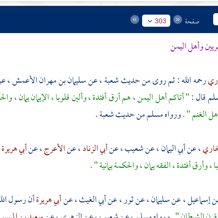
صفحة
303
ريين
وأهل
اليمن
اري
رحمه الله : ثم روى من حديث
شعبة
، عن
سليمان بن مهران الأعمش
، ع
سلم قال :
" أتاكم أهل
اليمن ،
هم أرق أفئدة ، وألين قلوبا ، الإيمان يمان ، وا
هل الغنم " .
ورواه
مسلم
من حديث
شعبة
.
خاري
، عن
أبي اليمان
، عن
شعيب
، عن
أبي الزناد
، عن
الأعرج
، عن
أبي هريرة
 وأرق أفئدة ، الفقه يمان ، والحكمة يمانية " .
عن
إسماعيل
، عن
سليمان
، عن
ثور
، عن
أبي الغيث
، عن
أبي هريرة
أن رسول الله
قرن الشيطان " .
ورواه
مسلم
، عن
شعيب
، عن
الزهري
، عن
سعيد بن المسي