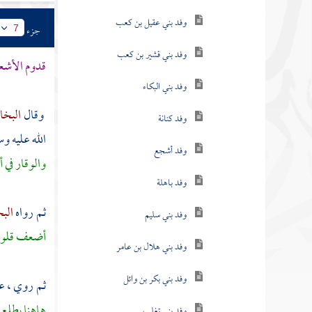
وفد بني قشير بن كعب
جزء
7
وفد بني البكاء
قدوم
الأشع
وفد كنانة
وفد أشجع
وقال
البخ
الله عليه و
وفد باهلة
والوقار في أ
وفد بني سليم
وفد بني هلال بن عامر
ثم رواه
الب
أضعف قلوبا ،
وفد بني بكر بن وائل
وفد بني تغلب
ثم روي ، 
وفادات أهل اليمن
هاهنا يطلع 