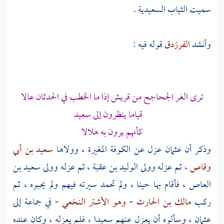
سميت الثياب السعيدية .
وأنشد
الفرزدق
قوله فيه :
ترى الغر الجحاجح من
قريش
إذا ما الخطب في الحدثان عالا
قياما ينظرون إلى سعيد
كأنهم يرون به هلالا
وذكر أن
عثمان
عزل عن
الكوفة
المغيرة
، وولاها
سعيد بن أبي
وقاص
، ثم عزله وولى
الوليد بن عقبة
، ثم عزله وولى
سعيد بن
العاص
، فأقام بها حينا ، ولم تحمد سيرته فيهم ولم يحبوه ، ثم
ركب
مالك بن الحارث - وهو الأشتر النخعي
- في جماعة إلى
عثمان
، وسألوه أن يعزل عنهم
سعيدا
، فلم يعزله ، وكان عنده