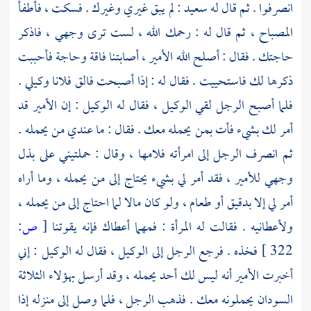
انصرفوا . ثم قال له
سعيد
: لم يبق غيري وغيرك . فسكت ، فأطفأ
المصباح ، ثم قال له : رحمك الله ، لست ترى وجهي ، فاذكر
حاجتك . فقال : أصلح الله الأمير ، أصابتنا فاقة وحاجة فأحببت
ذكرها لك فاستحييت . فقال له : إذا أصبحت فالق فلانا وكيلي .
فلما أصبح الرجل لقي الوكيل ، فقال له الوكيل : إن الأمير قد
أمر لك بشيء فأت بمن يحمله معك . فقال : ما عندي من يحمله .
ثم انصرف الرجل إلى امرأته فلامها ، وقال : حملتيني على بذل
وجهي للأمير ، فقد أمر لي بشيء يحتاج إلى من يحمله ، وما أراه
أمر لي إلا بدقيق أو طعام ، ولو كان مالا لما احتاج إلى من يحمله ،
ولأعطانيه . فقالت له المرأة : فمهما أعطاك فإنه يقوتنا
[
ص:
322 ]
فخذه . فرجع الرجل إلى الوكيل ، فقال له الوكيل : إني
أخبرت الأمير أنه ليس لك أحد يحمله ، وقد أرسل بهؤلاء الثلاثة
السودان يحملونه معك . فذهب الرجل ، فلما وصل إلى منزله إذا