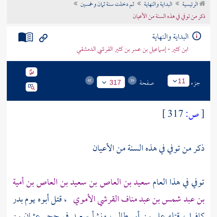
الرئيسية
البداية والنهاية
ثم دخلت سنة ثمان وخمسين
تراجم الأعلام
ذكر من توفي في هذه السنة من الأعيان
البداية والنهاية
ابن كثير - إسماعيل بن عمر بن كثير القرشي الدمشقي
جزء
صفحة
11
317
[
ص:
317 ]
ذكر من توفي في هذه السنة من الأعيان
توفي في هذا العام
سعيد بن العاص بن سعيد بن العاص بن أمية
بن عبد شمس بن عبد مناف القرشي الأموي
، قتل أبوه يوم
بدر
كافرا ، قتله
علي بن أبي طالب
ونشأ
سعيد
في حجر
عثمان بن