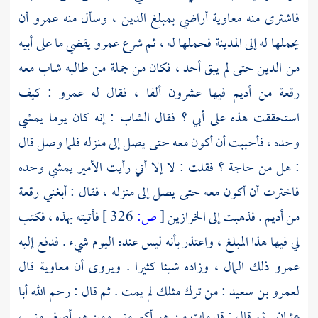
فاشترى منه
معاوية
أراضي بمبلغ الدين ، وسأل منه
عمرو
أن
يحملها له إلى
المدينة
فحملها له ، ثم شرع
عمرو
يقضي ما على أبيه
من الدين حتى لم يبق أحد ، فكان من جملة من طالبه شاب معه
رقعة من أديم فيها عشرون ألفا ، فقال له
عمرو
: كيف
استحققت هذه على أبي ؟ فقال الشاب : إنه كان يوما يمشي
وحده ، فأحببت أن أكون معه حتى يصل إلى منزله فلما وصل قال
: هل من حاجة ؟ فقلت : لا إلا أني رأيت الأمير يمشي وحده
فاخترت أن أكون معه حتى يصل إلى منزله ، فقال : أبغني رقعة
من أديم . فذهبت إلى الخرازين
[
ص:
326 ]
فأتيته بهذه ، فكتب
لي فيها هذا المبلغ ، واعتذر بأنه ليس عنده اليوم شيء . فدفع إليه
عمرو
ذلك المال ، وزاده شيئا كثيرا . ويروى أن
معاوية
قال
لعمرو بن سعيد
: من ترك مثلك لم يمت . ثم قال : رحم الله
أبا
عثمان
. ثم قال : قد مات من هو أكبر مني ومن هو أصغر مني ،