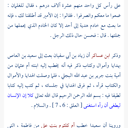
على رأس كل واحد منهم عشرة آلاف درهم ، فقال للغلمان :
ضعوا ما معكم وانصرفوا . فقالوا : إن الأمير قد أطلقنا لك ، فإنه
ما بعث مع خادم هدية إلى أحد إلا كان الخادم الذي يحملها من
جملتها . قال : فحسن حال ذلك الرجل .
وذكر
ابن عساكر
أن
زياد بن أبي سفيان
بعث إلى
سعيد بن العاص
بهدايا وأموال وكتاب ذكر فيه أنه يخطب إليه ابنته
أم عثمان
من
أمية بنت جرير بن عبد الله البجلي
، فلما وصلت الهدايا والأموال
والكتاب قرأه ، ثم فرق الهدايا في جلسائه ، ثم كتب إليه كتابا
لطيفا فيه : بسم الله الرحمن الرحيم قال الله تعالى
كلا إن الإنسان
ليطغى أن رآه استغنى
[ العلق : 6 ، 7 ] . والسلام .
وروينا أن
سعيدا
خطب
أم كلثوم بنت علي
من
فاطمة
، التي