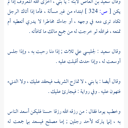
وقال
سعيد بن العاص
لابنه : يا بني ، أخزى الله المعروف إذا لم
يكن
[
ص:
324 ]
ابتداء من غير مسألة ، فأما إذا أتاك الرجل
تكاد ترى دمه في وجهه ، أو جاءك مخاطرا لا يدري أتعطيه أم
تمنعه ، فوالله لو خرجت له من جميع مالك ما كافأته .
وقال
سعيد
: لجليسي علي ثلاث ; إذا دنا رحبت به ، وإذا جلس
أوسعت له ، وإذا حدث أقبلت عليه .
وقال أيضا : يا بني ، لا تمازح الشريف فيحقد عليك ، ولا الدنيء
فتهون عليه . وفي رواية : فيجترئ عليك .
وخطب يوما فقال : من رزقه الله رزقا حسنا فليكن أسعد الناس
به ، إنما يتركه لأحد رجلين ; إما مصلح فيسعد بما جمعت له