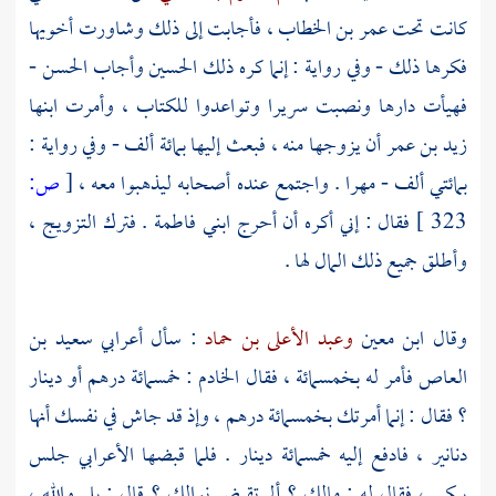
كانت تحت
عمر بن الخطاب
، فأجابت إلى ذلك وشاورت أخويها
فكرها ذلك - وفي رواية : إنما كره ذلك
الحسين
وأجاب
الحسن
-
فهيأت دارها ونصبت سريرا وتواعدوا للكتاب ، وأمرت ابنها
زيد بن عمر
أن يزوجها منه ، فبعث إليها بمائة ألف - وفي رواية :
بمائتي ألف - مهرا . واجتمع عنده أصحابه ليذهبوا معه ،
[
ص:
323 ]
فقال : إني أكره أن أحرج ابني
فاطمة
. فترك التزويج ،
وأطلق جميع ذلك المال لها .
وقال
ابن معين
وعبد الأعلى بن حماد
: سأل أعرابي
سعيد بن
العاص
فأمر له بخمسمائة ، فقال الخادم : خمسمائة درهم أو دينار
؟ فقال : إنما أمرتك بخمسمائة درهم ، وإذ قد جاش في نفسك أنها
دنانير ، فادفع إليه خمسمائة دينار . فلما قبضها الأعرابي جلس
يبكي ، فقال له : مالك ؟ ألم تقبض نوالك ؟ قال : بلى والله ،