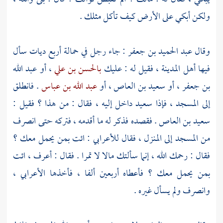
ولكن أبكي على الأرض كيف تأكل مثلك .
وقال
عبد الحميد بن جعفر
: جاء رجل في حمالة أربع ديات سأل
فيها
أهل
المدينة
، فقيل له : عليك
بالحسن بن علي
، أو
عبد الله
بن جعفر
، أو
سعيد بن العاص
، أو
عبد الله بن عباس
. فانطلق
إلى المسجد ، فإذا
سعيد
داخل إليه ، فقال : من هذا ؟ فقيل :
سعيد بن العاص
. فقصده فذكر له ما أقدمه ، فتركه حتى انصرف
من المسجد إلى المنزل ، فقال للأعرابي : ائت بمن يحمل معك ؟
فقال : رحمك الله ، إنما سألتك مالا لا تمرا . فقال : أعرف ، ائت
بمن يحمل معك ؟ فأعطاه أربعين ألفا ، فأخذها الأعرابي ،
وانصرف ولم يسأل غيره .