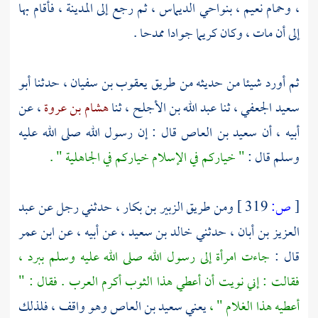
، وحمام نعيم ، بنواحي
الديماس
، ثم رجع إلى
المدينة
، فأقام بها
إلى أن مات ، وكان كريما جوادا ممدحا .
ثم أورد شيئا من حديثه من طريق
يعقوب بن سفيان
، حدثنا
أبو
سعيد الجعفي
، ثنا
عبد الله بن الأجلح
، ثنا
هشام بن عروة
، عن
أبيه ، أن
سعيد بن العاص
قال : إن رسول الله صلى الله عليه
وسلم قال :
" خياركم في الإسلام خياركم في الجاهلية " .
[
ص:
319 ]
ومن طريق
الزبير بن بكار
، حدثني رجل عن
عبد
العزيز بن أبان
، حدثني
خالد بن سعيد
، عن أبيه ، عن
ابن عمر
قال :
جاءت امرأة إلى رسول الله صلى الله عليه وسلم ببرد ،
فقالت : إني نويت أن أعطي هذا الثوب أكرم العرب . فقال : "
أعطيه هذا الغلام " ،
يعني
سعيد بن العاص
وهو واقف ، فلذلك