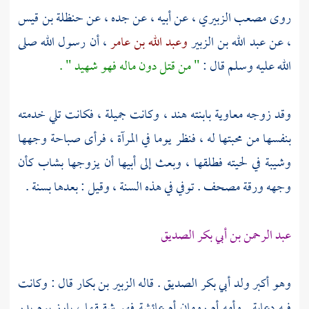
روى
مصعب الزبيري
، عن أبيه ، عن جده ، عن
حنظلة بن قيس
، عن
عبد الله بن الزبير
وعبد الله بن عامر
، أن رسول الله صلى
الله عليه وسلم قال :
" من قتل دون ماله فهو شهيد " .
وقد زوجه
معاوية
بابنته
هند
، وكانت جميلة ، فكانت تلي خدمته
بنفسها من محبتها له ، فنظر يوما في المرآة ، فرأى صباحة وجهها
وشيبة في لحيته فطلقها ، وبعث إلى أبيها أن يزوجها بشاب كأن
وجهه ورقة مصحف . توفي في هذه السنة ، وقيل : بعدها بسنة .
عبد الرحمن بن أبي بكر الصديق
وهو أكبر ولد
أبي بكر الصديق
. قاله
الزبير بن بكار
قال : وكانت
فيه دعابة . وأمه
أم رومان
أم
عائشة
فهو شقيقها ، بارز يوم
بدر