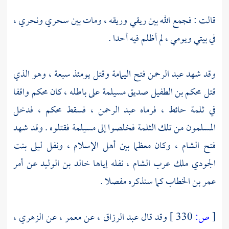
قالت : فجمع الله بين ريقي وريقه ، ومات بين سحري ونحري ،
في بيتي ويومي ، لم أظلم فيه أحدا .
وقد شهد
عبد الرحمن
فتح
اليمامة
وقتل يومئذ سبعة ، وهو الذي
قتل
محكم بن الطفيل
صديق
مسيلمة
على باطله ، كان
محكم
واقفا
في ثلمة حائط ، فرماه
عبد الرحمن
، فسقط
محكم
، فدخل
المسلمون من تلك الثلمة فخلصوا إلى
مسيلمة
فقتلوه . وقد شهد
فتح
الشام
، وكان معظما بين أهل الإسلام ، ونفل
ليلى بنت
الجودي
ملك عرب
الشام
، نفله إياها
خالد بن الوليد
عن أمر
عمر بن الخطاب
كما سنذكره مفصلا .
[
ص:
330 ]
وقد قال
عبد الرزاق
، عن
معمر
، عن
الزهري
،