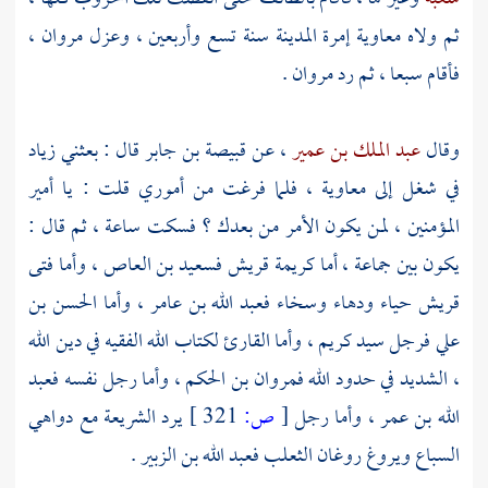
ثم ولاه
معاوية
إمرة
المدينة
سنة تسع وأربعين ، وعزل
مروان
،
فأقام سبعا ، ثم رد
مروان
.
وقال
عبد الملك بن عمير
، عن
قبيصة بن جابر
قال : بعثني
زياد
في شغل إلى
معاوية
، فلما فرغت من أموري قلت : يا أمير
المؤمنين ، لمن يكون الأمر من بعدك ؟ فسكت ساعة ، ثم قال :
يكون بين جماعة ، أما كريمة
قريش
فسعيد بن العاص
، وأما فتى
قريش
حياء ودهاء وسخاء
فعبد الله بن عامر
، وأما
الحسن بن
علي
فرجل سيد كريم ، وأما القارئ لكتاب الله الفقيه في دين الله
، الشديد في حدود الله
فمروان بن الحكم
، وأما رجل نفسه
فعبد
الله بن عمر
، وأما رجل
[
ص:
321 ]
يرد الشريعة مع دواهي
السباع ويروغ روغان الثعلب
فعبد الله بن الزبير .