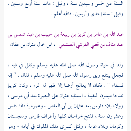
السنة عن خمس وسبعين سنة ، وقيل : مات سنة أربع وستين .
وقيل : سنة إحدى وأربعين . فالله أعلم .
عبد الله بن عامر بن كريز بن ربيعة بن حبيب بن عبد شمس بن
عبد مناف بن قصي القرشي العبشمي
، ابن خال
عثمان بن عفان
ولد في حياة رسول الله صلى الله عليه وسلم وتفل في فيه ،
فجعل يبتلع ريق رسول الله صلى الله عليه وسلم ، فقال : " إنه
لمسقاء " . فكان لا يعالج أرضا إلا ظهر له الماء ، وكان كريما
ممدحا ميمون النقيبة ، استنابه
عثمان
على
البصرة
بعد
أبي موسى
،
وولاه بلاد
فارس
بعد
عثمان بن أبي العاص
، وعمره إذ ذاك خمس
وعشرون سنة ، ففتح
خراسان
كلها وأطراف
فارس
وسجستان
وكرمان
وبلاد غزنة ، وقتل كسرى ملك الملوك في أيامه - وهو