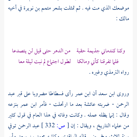
موضعك الذي مت فيه . ثم تمثلت بشعر
متمم بن نويرة
في أخيه
مالك
:
وكنا كندماني
جذيمة
حقبة من الدهر حتى قيل لن يتصدعا
فلما تفرقنا كأني
ومالكا
لطول اجتماع لم نبت ليلة معا
رواه
الترمذي
وغيره .
وروى
ابن سعد
أن
ابن عمر
رأى فسطاطا مضروبا على قبر
عبد
الرحمن -
ضربته
عائشة
بعد ما ارتحلت - فأمر
ابن عمر
بنزعه
وقال : إنما يظله عمله . وكانت وفاته في هذا العام في قول كثير
من علماء التاريخ ، ويقال : إن
[
ص:
332 ]
عبد الرحمن
توفي
سنة ثلاث وخمسين . قاله
الواقدي
وكاتبه
محمد بن سعد
وأبو