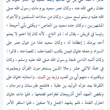
عفان
رضي الله عنه ، وكان عمر
سعيد
يوم مات رسول الله صلى
الله عليه وسلم تسع سنين ، وكان من سادات المسلمين والأجواد
المشهورين ، وكان جده
سعيد بن العاص
- ويكنى
بأبي أحيحة
-
رئيسا في
قريش
، يقال له : ذو التاج . لأنه كان إذا اعتم لا يعتم
أحد يومئذ ; إعظاما له ، وكان
سعيد
هذا من عمال
عمر
على
السواد
وجعله
عثمان
فيمن يكتب المصاحف ; لفصاحته ، قالوا :
وكان أشبه الناس لهجة برسول الله صلى الله عليه وسلم ، وكان
في جملة الاثني عشر رجلا الذين يستخرجون القرآن ويعلمونه
ويكتبونه ، منهم
أبي بن كعب
وزيد بن ثابت
. واستنابه
عثمان
على
الكوفة
بعد عزله
الوليد بن عقبة
، فافتتح
طبرستان
وجرجان
،
ونقض العهد
أهل
أذربيجان
فغزاهم ففتحها ، فلما مات
عثمان
اعتزل الفتنة ، فلم يشهد الجمل ولا صفين ، فلما استقر الأمر