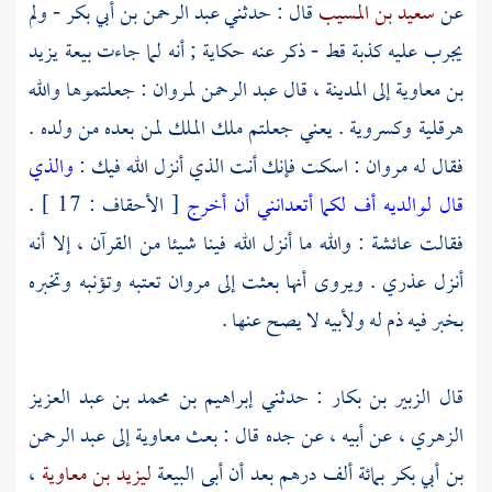
عن
سعيد بن المسيب
قال : حدثني
عبد الرحمن بن أبي بكر
- ولم
يجرب عليه كذبة قط - ذكر عنه حكاية ; أنه لما جاءت بيعة
يزيد
بن معاوية
إلى
المدينة
، قال
عبد الرحمن
لمروان
: جعلتموها والله
هرقلية وكسروية . يعني جعلتم ملك الملك لمن بعده من ولده .
فقال له
مروان
: اسكت فإنك أنت الذي أنزل الله فيك :
والذي
قال لوالديه أف لكما أتعدانني أن أخرج
[ الأحقاف : 17 ] .
فقالت
عائشة
: والله ما أنزل الله فينا شيئا من القرآن ، إلا أنه
أنزل عذري . ويروى أنها بعثت إلى
مروان
تعتبه وتؤنبه وتخبره
بخبر فيه ذم له ولأبيه لا يصح عنها .
قال
الزبير بن بكار
: حدثني
إبراهيم بن محمد بن عبد العزيز
الزهري
، عن أبيه ، عن جده قال : بعث
معاوية
إلى
عبد الرحمن
بن أبي بكر
بمائة ألف درهم بعد أن أبى البيعة
ليزيد بن معاوية
،