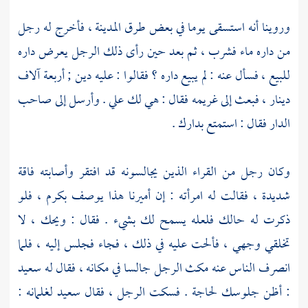
وروينا أنه استسقى يوما في بعض طرق
المدينة
، فأخرج له رجل
من داره ماء فشرب ، ثم بعد حين رأى ذلك الرجل يعرض داره
للبيع ، فسأل عنه : لم يبيع داره ؟ فقالوا : عليه دين ; أربعة آلاف
دينار ، فبعث إلى غريمه فقال : هي لك علي . وأرسل إلى صاحب
الدار فقال : استمتع بدارك .
وكان رجل من القراء الذين يجالسونه قد افتقر وأصابته فاقة
شديدة ، فقالت له امرأته : إن أميرنا هذا يوصف بكرم ، فلو
ذكرت له حالك فلعله يسمح لك بشيء . فقال : ويحك ، لا
تخلقي وجهي ، فألحت عليه في ذلك ، فجاء فجلس إليه ، فلما
انصرف الناس عنه مكث الرجل جالسا في مكانه ، فقال له
سعيد
: أظن جلوسك لحاجة . فسكت الرجل ، فقال
سعيد
لغلمانه :