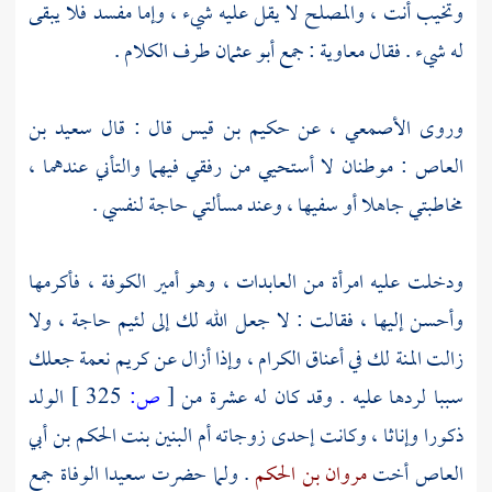
وتخيب أنت ، والمصلح لا يقل عليه شيء ، وإما مفسد فلا يبقى
له شيء . فقال
معاوية
: جمع
أبو عثمان
طرف الكلام .
وروى
الأصمعي
، عن
حكيم بن قيس
قال : قال
سعيد بن
العاص
: موطنان لا أستحيي من رفقي فيهما والتأني عندهما ،
مخاطبتي جاهلا أو سفيها ، وعند مسألتي حاجة لنفسي .
ودخلت عليه امرأة من العابدات ، وهو أمير
الكوفة
، فأكرمها
وأحسن إليها ، فقالت : لا جعل الله لك إلى لئيم حاجة ، ولا
زالت المنة لك في أعناق الكرام ، وإذا أزال عن كريم نعمة جعلك
سببا لردها عليه . وقد كان له عشرة من
[
ص:
325 ]
الولد
ذكورا وإناثا ، وكانت إحدى زوجاته
أم البنين بنت الحكم بن أبي
العاص
أخت
مروان بن الحكم
. ولما حضرت
سعيدا
الوفاة جمع