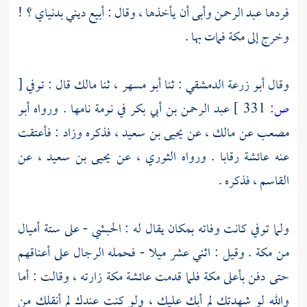
فردها
عبد الرحمن
وأبى أن يأخذها ، وقال : أبيع ديني بدنياي ؟ !
وخرج إلى
مكة
فمات بها .
وقال
أبو زرعة الدمشقي
: ثنا
أبو مسهر
، ثنا
مالك
قال : توفي
[
ص:
331 ]
عبد الرحمن بن أبي بكر
في نومة نامها . ورواه
أبو
مصعب
عن
مالك
، عن
يحيى بن سعيد
، فذكره وزاد : فأعتقت
عنه
عائشة
رقابا . ورواه
الثوري
، عن
يحيى بن سعيد
، عن
القاسم
، فذكره .
ولما توفي كانت وفاته بمكان يقال له : الحبشي - على ستة أميال
من
مكة
. وقيل : اثني عشر ميلا - فحمله الرجال على أعناقهم
حتى دفن بأعلى
مكة
فلما قدمت
عائشة
مكة
زارته ، وقالت : أما
والله لو شهدتك لم أبك عليك ، ولو كنت عندك لم أنقلك من