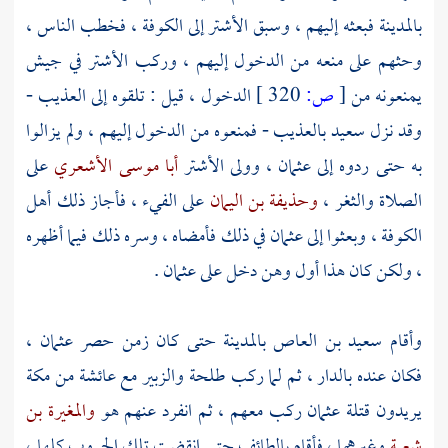
بالمدينة
فبعثه إليهم ، وسبق
الأشتر
إلى
الكوفة
، فخطب الناس ،
وحثهم على منعه من الدخول إليهم ، وركب
الأشتر
في جيش
يمنعونه من
[
ص:
320 ]
الدخول ، قيل : تلقوه إلى
العذيب
-
وقد نزل
سعيد
بالعذيب
- فمنعوه من الدخول إليهم ، ولم يزالوا
به حتى ردوه إلى
عثمان
، وولى
الأشتر
أبا موسى الأشعري
على
الصلاة والثغر ،
وحذيفة بن اليمان
على الفيء ، فأجاز ذلك
أهل
الكوفة
، وبعثوا إلى
عثمان
في ذلك فأمضاه ، وسره ذلك فيما أظهره
، ولكن كان هذا أول وهن دخل على
عثمان
.
وأقام
سعيد بن العاص
بالمدينة
حتى كان زمن حصر
عثمان
،
فكان عنده بالدار ، ثم لما ركب
طلحة
والزبير
مع
عائشة
من
مكة
يريدون قتلة
عثمان
ركب معهم ، ثم انفرد عنهم هو
والمغيرة بن
شعبة
وغيرهما ، فأقام
بالطائف
حتى انقضت تلك الحروب كلها ،