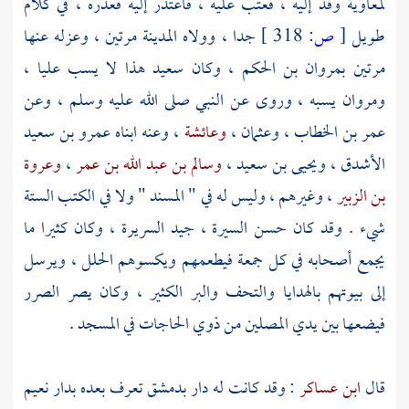
لمعاوية
وفد إليه ، فعتب عليه ، فاعتذر إليه فعذره ، في كلام
طويل
[
ص:
318 ]
جدا ، وولاه
المدينة
مرتين ، وعزله عنها
مرتين
بمروان بن الحكم
، وكان
سعيد
هذا لا يسب
عليا
،
ومروان
يسبه ، وروى عن النبي صلى الله عليه وسلم ، وعن
عمر بن الخطاب
،
وعثمان
،
وعائشة
، وعنه ابناه
عمرو بن سعيد
الأشدق
،
ويحيى بن سعيد
،
وسالم بن عبد الله بن عمر
،
وعروة
بن الزبير
، وغيرهم ، وليس له في " المسند " ولا في الكتب الستة
شيء . وقد كان حسن السيرة ، جيد السريرة ، وكان كثيرا ما
يجمع أصحابه في كل جمعة فيطعمهم ويكسوهم الحلل ، ويرسل
إلى بيوتهم بالهدايا والتحف والبر الكثير ، وكان يصر الصرر
فيضعها بين يدي المصلين من ذوي الحاجات في المسجد .
قال
ابن عساكر
: وقد كانت له دار
بدمشق
تعرف بعده بدار نعيم