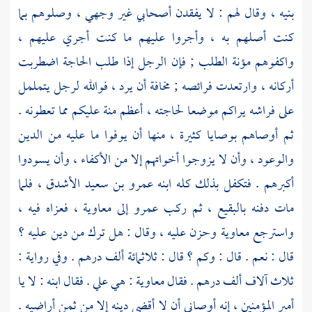
بنيه ، وقال لهم : لا يفقدن أصحابي غير وجهي ، وصلوهم بما
كنت أصلهم به ، وأجروا عليهم ما كنت أجري عليهم ،
واكفوهم مؤنة الطلب ; فإن الرجل إذا طلب الحاجة اضطربت
أركانه ، وارتعدت فرائصه ; مخافة أن يرد ، فوالله لرجل يتململ
على فراشه يراكم موضعا لحاجته ، أعظم منة عليكم مما تعطونه .
ثم أوصاهم بوصايا كثيرة ، منها أن يوفوا ما عليه من الدين
والوعود ، وأن لا يزوجوا أخواتهم إلا من الأكفاء ، وأن يسودوا
أكبرهم . فتكفل بذلك كله ابنه
عمرو بن سعيد الأشدق
، فلما
مات دفنه
بالبقيع
، ثم ركب
عمرو
إلى
معاوية
، فعزاه فيه ،
واسترجع
معاوية
وحزن عليه ، وقال : هل ترك من دين عليه ؟
قال : نعم . قال : وكم ؟ قال : ثلاثمائة ألف درهم . وفي رواية :
ثلاث آلاف ألف درهم . فقال
معاوية
: هي علي . فقال ابنه : لا يا
أمير المؤمنين ، إنه أوصاني أن لا أقضي دينه إلا من ثمن أراضيه .