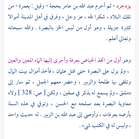
يزدجرد
- ثم أحرم
عبد الله بن عامر
بحجة - وقيل : بعمرة - من
تلك البلاد ، شكرا لله ، عز وجل ، وفرق في
أهل
المدينة
أموالا
كثيرة جزيلة ، وهو أول من لبس الخز
بالبصرة
. والله سبحانه
وتعالى أعلم .
وهو
أول من اتخذ الحياض بعرفة وأجرى إليها الماء المعين والعين
، ولم يزل على
البصرة
حتى قتل
عثمان
، فأخذ أموال بيت المال
وتلقى بها
طلحة
والزبير
، وحضر معهم الجمل ، ثم سار إلى
دمشق ، ولم يسمع له بذكر في
صفين
، ولكن
[
ص:
328 ]
ولاه
معاوية
البصرة
بعد صلحه مع
الحسن
، وتوفي في هذه السنة
بأرضه
بعرفات
، وأوصى إلى
عبد الله بن الزبير
. له حديث واحد
، وليس له في الكتب شيء .