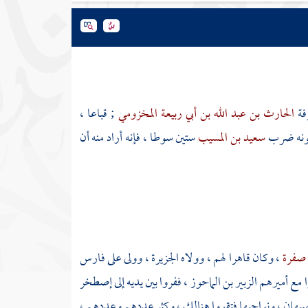
فة
الحارث بن عبد الله بن أبي ربيعة المخزومي
;
قباعا
،
ونه ضرب
سعيد بن المسيب
ستين سوطا ، فإنه أراد منه أن
ي صفرة
، وكان قاهرا لهم ، وولاه
الجزيرة
، وولى على
فارس
 مع أميرهم
الزبير بن الماحوز
، ففروا بين يديه إلى إصطخر
بهان
، ونواحيها فتقووا هنالك ، وكثر عددهم وعددهم ،