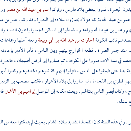
ريدون
البصرة
، فمروا ببعض بلاد
فارس
، وتركوا
عمر بن عبيد الله بن معمر
ورا
عمر بن عبيد الله
بتركه هؤلاء يجتازون ببلاده إلى
البصرة
وقد ركب
عمر بن عبي
هم
وعمر بن عبيد الله
وراءهم ، فعدلوا إلى
المدائن
فجعلوا يقتلون النساء والو
قصدهم نائب
الكوفة
الحارث بن عبد الله بن أبي ربيعة
ومعه أهلها وجماعات 
م عند
جسر الصراة
، قطعه
الخوارج
بينهم وبين الناس ، فأمر الأمير بإعادت
مخنف
في ستة آلاف فمروا على
الكوفة
، ثم صاروا إلى أرض
أصبهان
، فانصرف 
نة
جبا
حتى ضيقوا على الناس ، فنزلوا إليهم فقاتلوهم فكشفوهم وقتلوا أمي
يهم
قطري بن الفجاءة
، ثم ساروا إلى بلاد
الأهواز
، فكتب
مصعب بن الزبير
ج ،
وكان أبصر الناس بقتالهم ، وبعث مكانه إلى
الموصل
إبراهيم بن الأشتر
فا
 بمثله .
ر
: وفي هذه السنة كان القحط الشديد ببلاد
الشام ;
بحيث لم يتمكنوا معه من ا