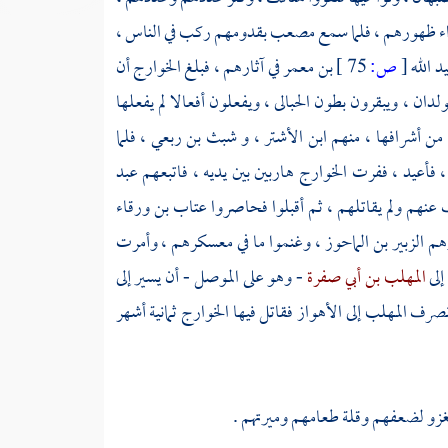
ء ظهورهم ، فلما سمع
مصعب
بقدومهم ركب في الناس ،
د الله
[
ص:
75 ]
بن معمر
في آثارهم ، فبلغ
الخوارج
أن
لدان ، ويبقرون بطون الحبالى ، ويفعلون أفعالا لم يفعلها
من أشرافها ، منهم
ابن الأشتر
، و
شبث بن ربعي
، فلما
ه ، فأعيد ، ففرت
الخوارج
هاربين بين يديه ، فاتبعهم
عبد
عنهم ولم يقاتلهم ، ثم أقبلوا فحاصروا
عتاب بن ورقاء
رهم
الزبير بن الماحوز
، وغنموا ما في معسكرهم ، وأمرت
إلى
المهلب بن أبي صفرة
- وهو على
الموصل
- أن يسير إلى
نصرف
المهلب
إلى
الأهواز
فقاتل فيها
الخوارج
ثمانية أشهر
لغزو لضعفهم وقلة طعامهم وميرتهم .