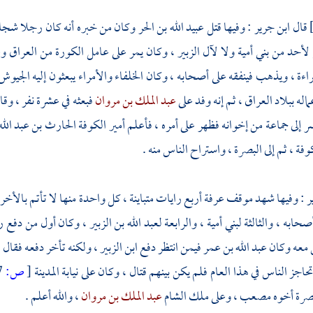
قال
ابن جرير
: وفيها قتل
عبيد الله بن الحر
وكان من خبره أنه كان رجلا شجاعا
ع لأحد من
بني أمية
ولا
لآل الزبير
، وكان يمر على عامل
الكورة
من
العراق
وغ
اءة ، ويذهب فينفقه على أصحابه ، وكان الخلفاء والأمراء يبعثون إليه الجي
اله ببلاد
العراق ،
ثم إنه وفد على
عبد الملك بن مروان
فبعثه في عشرة نفر ، وق
ر إلى جماعة من إخوانه فظهر على أمره ، فأعلم أمير
الكوفة
الحارث بن عبد الل
وفة
، ثم إلى
البصرة
، واستراح الناس منه .
ر
: وفيها شهد موقف
عرفة
أربع رايات متباينة ، كل واحدة منها لا تأتم بالأخ
ابه ، والثالثة لبني أمية ، والرابعة لعبد الله بن الزبير ، وكان أول من دفع ر
 معه وكان
عبد الله بن عمر
فيمن انتظر دفع
ابن الزبير
، ولكنه تأخر دفعه فقال
ا
حاجز الناس في هذا العام فلم يكن بينهم قتال ، وكان على نيابة
المدينة
[
ص:
77 ]
صرة
أخوه
مصعب
، وعلى ملك
الشام
عبد الملك بن مروان
، والله أعلم .