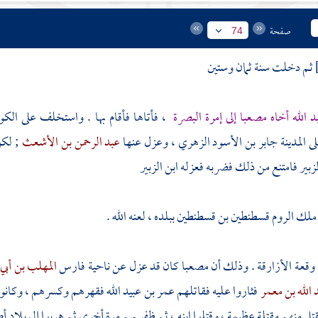
صفحة
74
ثم دخلت سنة ثمان وستين
د الله أخاه
مصعبا
إلى إمرة
البصرة
، فأتاها فأقام بها . واستخلف على
الكو
لى
المدينة
جابر بن الأسود الزهري
، وعزل عنها
عبد الرحمن بن الأشعث
; لك
زبير
فامتنع من ذلك فضربه فعزله
ابن الزبير
 ملك
الروم
قسطنطين بن قسطنطين
ببلده ، لعنه الله .
 وقعة
الأزارقة
. وذلك أن
مصعبا
كان قد عزل عن ناحية
فارس
المهلب بن أب
 الله بن معمر
فثاروا عليه فقاتلهم
عمر بن عبيد الله
فقهرهم وكسرهم ، وكانوا
تل منهم مقتلة عظيمة ، وقتلوا ابنه ، ثم ظفر بهم مرة أخرى ثم هربوا إلى بلاد
أص