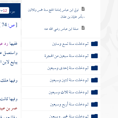
تولي ابن عباس إمامة الحج سنة خمس وثلاثين
جزء
12
، بأمر عثمان بن عفان
[
ص:
74 ]
صفة ابن عباس رضي الله عنه
ففيها
رد عب
ثم دخلت سنة تسع وستين
واستعمل ع
ثم دخلت سنة سبعين من الهجرة
يبايع
لابن ال
ثم دخلت سنة إحدى وسبعين
ثم دخلت سنة ثنتين وسبعين
وفيها هلك
ثم دخلت سنة ثلاث وسبعين
وفيها كانت
ثم دخلت سنة أربع وسبعين
عمر بن عبيد
ثم دخلت سنة خمس وسبعين
، فاتبعهم فق