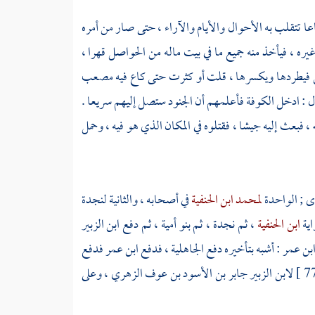
 تتقلب به الأحوال والأيام والآراء ، حتى صار من أمره
يره ، فيأخذ منه جميع ما في بيت ماله من الحواصل قهرا ،
وش فيطردها ويكسرها ، قلت أو كثرت حتى كاع فيه
مصعب
ال : ادخل
الكوفة
فأعلمهم أن الجنود ستصل إليهم سريعا .
ه
، فبعث إليه جيشا ، فقتلوه في المكان الذي هو فيه ، وحمل
رى ; الواحدة
لمحمد ابن الحنفية
في أصحابه ، والثانية لنجدة
اية
ابن الحنفية
، ثم نجدة ، ثم بنو أمية ، ثم دفع
ابن الزبير
بن عمر
: أشبه بتأخيره دفع الجاهلية ، فدفع
ابن عمر
فدفع
لابن الزبير
جابر بن الأسود بن عوف الزهري
، وعلى