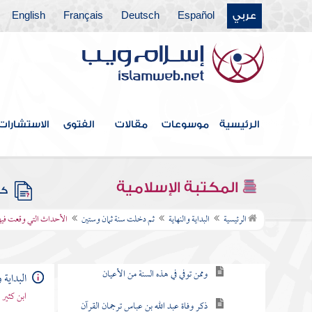
ثم دخلت سنة ثنتين وستين
عربي
Español
Deutsch
Français
English
ثم دخلت سنة ثلاث وستين
ثم دخلت سنة أربع وستين
ثم دخلت سنة خمس وستين
الرئيسية
موسوعات
مقالات
الفتوى
الاستشارات
ثم دخلت سنة ست وستين
ثم دخلت سنة سبع وستين
المكتبة الإسلامية
كتب
ثم دخلت سنة ثمان وستين
الرئيسية
البداية والنهاية
ثم دخلت سنة ثمان وستين
الأحداث التي وقعت فيه
الأحداث التي وقعت فيها
وممن توفي في هذه السنة من الأعيان
البداية و
ابن كثير
ذكر وفاة عبد الله بن عباس ترجمان القرآن