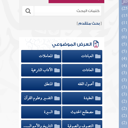
الكل
[
بحث متقدم
]
العرض الموضوعي
العبادات
المعاملات
العادات
الآداب الشرعية
أصول الفقه
المنطق
العقيدة
التفسير وعلوم القرآن
مصطلح الحديث
السيرة
(2) البحر الزخار المعروف بمسند البزار 10 -
التصوف والصوفية
التاريخ والأمم السابقة