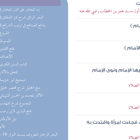
ت
(25) رد المحتار على الدر المختار
> أول مسند عمر بن الخطاب رضي الله عنه
(15) البحر الرائق شرح كنز الدقائق
(11) بدائع الصنائع في ترتيب الشرائع
ام )
(7) الفروع
(6) المبسوط
(5) فتح القدير
أمام )
(5) الإنصاف
(4) كتاب السنن الكبرى
ا الإمام ونوى الإمام
(4) المحلى بالآثار
(3) صحيح ابن خزيمة
الصلاة
(3) منح الجليل شرح مختصر خليل
(3) الآثار لمحمد بن الحسن الشيباني
(3) المجموع شرح المهذب
الصلاة
(2) فتح الباري لابن رجب
(2) نيل الأوطار
 فجاءت امرأة واقتدت به
(2) الأم
الصلاة