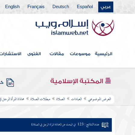
عربي
Español
Deutsch
Français
English
الرئيسية
موسوعات
مقالات
الفتوى
الاستشارات
المكتبة الإسلامية
كتب
العرض الموضوعي
العبادات
الصلاة
مبطلات الصلاة
محاذاة المرأة الرجل ف
عدد النتائج : 123
في البحث عن (محاذاة المرأة الرجل في الصلاة)