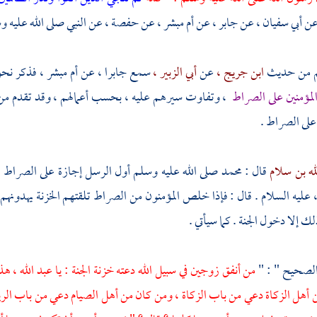
ن
أبي سفيان ،
عن
جابر ،
عن
أم مبشر ،
عن
حفصة ،
عن النبي صلى الله عليه وس
من حديث
ابن جريج ،
عن
أبي الزبير ،
سمع
جابرا ،
عن
أم مبشر ،
فذكر نحو
لمؤمنين على الصراط
، وتفاوت سيرهم عليه ، بحسب أعمالهم ، وقد تقدم من ذل
 على الصراط .
له بن سلام
قال :
محمد
صلى الله عليه وسلم أول الرسل إجازة على الصراط 
،
عليه السلام . قال : فإذا خلص المؤمنون من الصراط تلقتهم الخزنة يهدونهم إ
 إلا دخول الجنة . كما سيأتي .
الصحيح " : "
من أنفق زوجين في سبيل الله دعته خزنة الجنة : يا عبد الله ،
أهل الزكاة دعي من باب الزكاة ، ومن كان من أهل الصيام دعي من باب الري