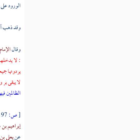
الورود على 
خروج الدابة
حديث عن أبي أمامة
وقد ذهب آخر
ذكر طلوع الشمس من مغربها
وقال
الإمام
ذكر الدخان الذي يكون قبل يوم القيامة
: لا يدخلها
ذكر الصواعق التي تكون عند اقتراب
يردونها جميع
الساعة
لا يبقى بر 
ذكر وقوع المطر الشديد قبل يوم القيامة
الظالمين فيه
باب ذكر أمور لا تقوم الساعة حتى تكون ،
منها ما قد وقع ، ومنها ما لم يقع بعد
[
ص:
97 ]
إبراهيم بن س
صفة أهل آخر الزمان
عن
يعلى بن 