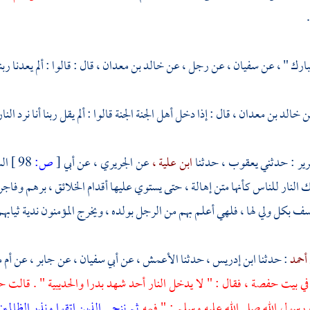
مبارك
" ، عن
سفيان ،
عن رجل ، عن
خالد بن معدان ،
قال : قالوا : ألم يعدنا ر
عن
خالد بن معدان ،
قال : إذا دخل أهل الجنة الجنة قالوا : ألم يقل ربنا أنا نرد ال
رير
: حدثني
يعقوب ،
حدثنا
ابن علية ،
عن
الجريري ،
عن
أبي
[
ص:
98 ]
ال
ك النار للناس كأنها متن إهالة ، حتى يستوي عليها أقدام الخلائق ، برهم وفا
سف بكل ولي لها ، فلهي أعلم بهم من الرجل بولده ، ويخرج المؤمنون ندية ثيابهم
 أحمد
: حدثنا
ابن إدريس ،
حدثنا
الأعمش ،
عن
أبي سفيان ،
عن
جابر ،
عن
أم 
في بيت
حفصة ،
فقال : " لا يدخل النار أحد شهد
بدرا
والحديبية
" . قالت
ح
 رسول الله صلى الله عليه وسلم : " فمه
ثم ننجي الذين اتقوا ونذر الظالمين