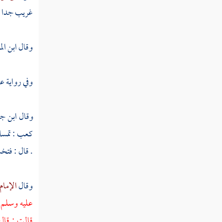
ذكر طرق حديث بعثت أنا والساعة كهاتين
غريب جدا .
حديث في تقريب يوم القيامة بالنسبة إلى ما
سلف من الأزمنة
وقال
ابن ال
ذكر دنو الساعة واقترابها
وفي رواية 
ذكر زوال الدنيا وإقبال الآخرة
حديث الصور بطوله
وقال
ابن ج
النفخ في الصور
كعب
: تمس
. قال : فتخ
ذكر أمر هذه النار وحشرها الناس إلى أرض
الشام
وقال
الإمام
نفخة الصعق
عليه وسلم 
فصل الله يقبض يوم القيامة الأرضين
قالت : قال