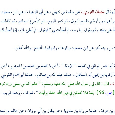
وقال
سفيان الثوري ،
عن
سلمة بن كهيل ،
عن
أبي الزعراء ،
عن
ابن مسعود 
ر أعمالهم ; أولهم كلمح البرق ، ثم كمر الريح ، ثم كأسرع البهائم ، ثم كذلك
على بطنه ، ثم يقول : يا رب ، لم أبطأت بي ؟ فيقول : لم أبطئ بك ، إنما أبطأ ب
 من وجه آخر عن
ابن مسعود
مرفوعا ، والموقوف أصح . والله أعلم .
ظ
أبو نصر الوائلي
في كتاب " الإبانة " : أخبرنا
محمد بن محمد بن الحجاج ،
أخبرن
ا
زكريا بن يحيى أبو السكين ،
حدثنا
عبد الله بن صالح ،
حدثنا
أبو همام القرشي 
ة ،
قال : قال لي رسول الله صلى الله عليه وسلم : " علم الناس سنتي وإن ك
[
ص:
96 ]
الجنة فلا تحدثن في دين الله حدثا برأيك
" . ثم قال : وهذا غريب ال
 بن عرفة
: حدثنا
مروان بن معاوية ،
عن
بكار بن أبي مروان ،
عن
خالد بن معد