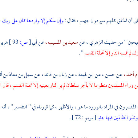
لى أن الخلق كلهم سيردون جهنم ، فقال :
وإن منكم إلا واردها كان على ربك ح
حيحين " من حديث
الزهري ،
عن
سعيد بن المسيب ،
عن
أبي
[
ص:
93 ]
هرير
لد لم تمسه النار إلا تحلة القسم
" .
م أحمد ،
عن
حسن ،
عن
ابن لهيعة ،
عن
زبان بن فائد ،
عن
سهل بن معاذ بن أ
اء المسلمين متطوعا لا بأجر سلطان لم ير النار بعينيه إلا تحلة القسم ، قال الل
مفسرون في المراد بالورود ما هو ، والأظهر ، كما قررناه في " التفسير " ، أنه ا
ونذر الظالمين فيها جثيا
[ مريم : 72 ] .