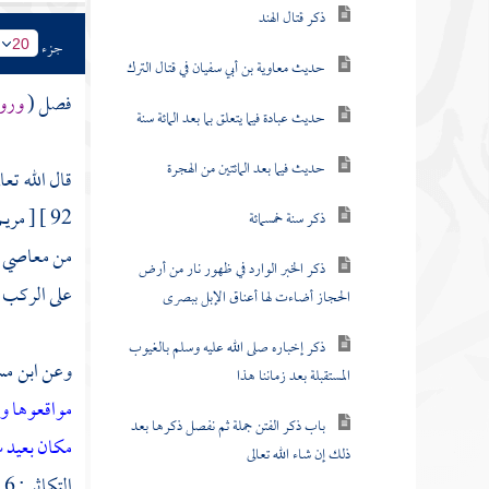
ذكر قتال الهند
جزء
20
حديث معاوية بن أبي سفيان في قتال الترك
فصل (
ورود
حديث عبادة فيما يتعلق بما بعد المائة سنة
حديث فيما بعد المائتين من الهجرة
قال الله تعا
92 ]
[ مريم : 68 - 72 ] . أقسم سبحانه بنفسه ا
ذكر سنة خمسمائة
من معاصي ال
ذكر الخبر الوارد في ظهور نار من أرض
على الركب ، 
الحجاز أضاءت لها أعناق الإبل ببصرى
ذكر إخباره صلى الله عليه وسلم بالغيوب
وعن
ابن م
المستقبلة بعد زماننا هذا
مواقعوها ول
باب ذكر الفتن جملة ثم نفصل ذكرها بعد
مكان بعيد س
ذلك إن شاء الله تعالى
التكاثر : 6 ، 7 ] .