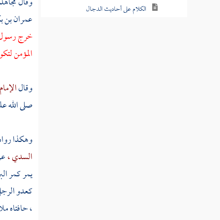
وقال
مجاهد
الكلام على أحاديث الدجال
عمران بن ب
حديث فاطمة بنت قيس في الدجال
خرج رسول ال
المؤمن لتكو
حديث النواس بن سمعان الكلابي عن
الدجال
وقال
الإمام
حديث عن أبي أمامة الباهلي صدي بن
عجلان في معنى حديث النواس بن سمعان
صلى الله عل
ذكر أحاديث منثورة في الدجال
وهكذا رواه
ذكر ما يعصم من الدجال
السدي ،
ع
ملخص سيرة الدجال
يمر كمر الب
كعدو الرجل
صفة الدجال
، حافتاه ملا
خبر عجيب ونبأ غريب