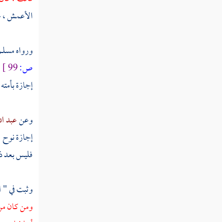
وتكون السماوات بيمينه
الأعمش ،
ع
ست آيات قبل يوم القيامة
نفخة البعث
ورواه
مسلم
ص:
99 ]
ا
ذكر أحاديث في البعث
إجازة بأمته
حديث أبي رزين في البعث والنشور
ذكر أسماء يوم القيامة
وعن
عبد ال
إجازة
نوح 
ذكر أن يوم القيامة هو يوم النفخ في الصور
لبعث الأجساد من قبورها وأن ذلك يكون في يوم
فليس بعد ذلك
الجمعة
ذكر أن أول من تنشق عنه الأرض يوم
وثبت في " 
القيامة رسول الله صلى الله عليه وسلم
ومن كان من 