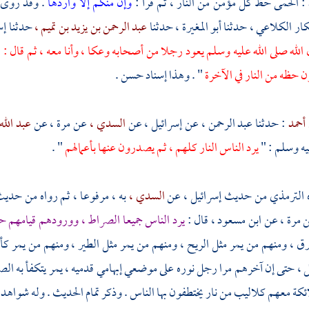
: الحمى حظ كل مؤمن من النار ، ثم قرأ :
وإن منكم إلا واردها
. وقد روى
كار الكلاعي ،
حدثنا
أبو المغيرة ،
حدثنا
عبد الرحمن بن يزيد بن تميم ،
حدثنا
إس
له صلى الله عليه وسلم يعود رجلا من أصحابه وعكا ، وأنا معه ، ثم قال : "
ن حظه من النار في الآخرة
" . وهذا إسناد حسن .
 أحمد
: حدثنا
عبد الرحمن ،
عن
إسرائيل ،
عن
السدي ،
عن
مرة ،
عن
عبد الل
يه وسلم : "
يرد الناس النار كلهم ، ثم يصدرون عنها بأعمالهم
" .
الترمذي
من حديث
إسرائيل ،
عن
السدي ،
به ، مرفوعا ، ثم رواه من حدي
ن
مرة ،
عن
ابن مسعود ،
قال :
يرد الناس جميعا الصراط ، وورودهم قيامهم ح
رق ، ومنهم من يمر مثل الريح ، ومنهم من يمر مثل الطير ، ومنهم من يمر كأ
 ، حتى إن آخرهم مرا رجل نوره على موضعي إبهامي قدميه ، يمر يتكفأ به
ئكة معهم كلاليب من نار يختطفون بها الناس . وذكر تمام الحديث . وله شواهد مما