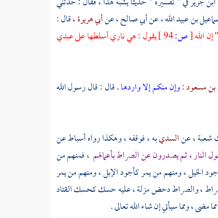
ابن جرير
في " تفسيره " حديثا يشبه هذا ، فقال : حدثني
ماعيل بن عبيد الله ،
عن
أبي صالح ،
عن
أبي هريرة ،
قال :
 إن الله
[
ص:
94 ]
يقول : هي ناري أسلطها على عبدي
ه بن مسعود
:
وإن منكم إلا واردها
. قال : قال رسول الله
ث
شعبة ،
عن
السدي
به ، فوقفه ، وهكذا رواه
أسباط
عن
ول النار ، ثم يصدرون عن الصراط بأعمالهم
، فمنهم من
جود الخيل ، ومنهم من يمر كأجود الإبل ، ومنهم من يمر
 الصراط ، والصراط دحض مزلة ، عليه حسك كحسك القتاد
 مضى ، ومما سيأتي إن شاء الله تعالى .