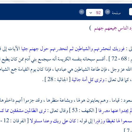
صفحة
92
 الناس جميعهم جهنم
)
لى :
فوربك لنحشرنهم والشياطين ثم لنحضرنهم حول جهنم جثيا
الآيات إلى ق
لكريمة أنه سيجمع بني
آدم
ممن كان يطيع ا
له عز وجل ، فإن طاعة الشياطين هي عبادتها ، فإذا كان يوم القيامة جمع ا
كما قال تعالى :
وترى كل أمة جاثية
[ الجاثية : 28 ] .
سعود
: قياما . وهم يعاينون هولها ، وبشاعة منظرها ، وقد جزموا أنهم داخلوها لا
م يجدوا عنها مصرفا
[ الكهف : 53 ] وقال تعالى :
ترى الظالمين مشفقين مما كس
معوا لها تغيظا وزفيرا
إلى قوله :
كان على ربك وعدا مسئولا
[ الفرقان : 12 - 16 ] . وقال تعالى :