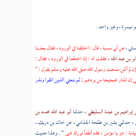
و ميسرة ،
وغير واحد .
ساني ،
عن
أبي سمية ،
قال : اختلفنا في الورود ، فقال بعضنا
ر بن عبد الله ،
فقلت له : إنا اختلفنا في الورود ، فقال :
ا إن لم أكن سمعت رسول الله صلى الله عليه وسلم يقول : "
 إن للنار ضجيجا من بردهم ;
ثم ننجي الذين اتقوا ونذر
ن إبراهيم بن عبدة السليطي ،
حدثنا
أبو عبد الله محمد بن
 ،
حدثني
بشير بن طلحة الجذامي ،
عن
خالد بن دريك ،
يامة : جز يا مؤمن ، فقد أطفأ نورك لهبي
" . وهذا حديث