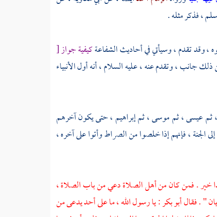
لم ، فذكر مثله .
ه ، وقد تقدم ، وسيأتي في أحاديث الشفاعة
كيفية جواز
[
ك جانب ، وتقدم عنه ، عليه السلام ، أنه أول الأنبياء
، ثم
عيسى ،
ثم
موسى ،
ثم
إبراهيم ،
حتى يكون آخرهم
لى الجنة ، فإنهم إذا خلصوا من الصراط وأتوا على آخره ،
 هذا خير . فمن كان من أهل الصلاة دعي من باب الصلاة ،
ان " . فقال
أبو بكر
: يا رسول الله ، ما على أحد يدعى من