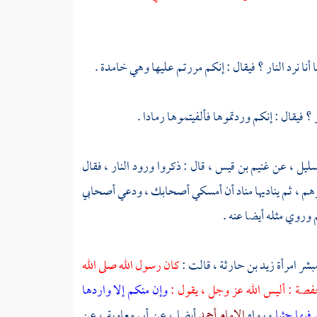
بنا أنا نرد النار ؟ فيقال : إنكم مررتم عليها وهي خامدة .
نار ؟ فيقال : إنكم وردتموها فألفيتموها رمادا .
سليل ،
عن
غنيم بن قيس ،
قال : ذكروا ورود النار ، فقال
جرهم ، ثم يناديها مناد أن أمسكي أصحابك ، ودعي أصحابي
 وروي مثله أيضا عنه .
مبشر امرأة زيد بن حارثة ،
قالت :
كان رسول الله صلى الله
فصة
: أليس الله عز وجل ، يقول :
وإن منكم إلا واردها
 فيها جثيا
ورواه
الإمام أحمد
أيضا ، عن
أبي معاوية ،
عن