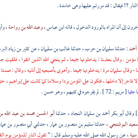
النار ؟! فيقال : قد مررتم عليها وهى خامدة .
ون إلى أن المراد بالورود الدخول ، قاله
ابن عباس ،
وعبد الله بن رواحة ،
وأب
 أحمد
: حدثنا
سليمان بن حرب ،
حدثنا
غالب بن سليمان ،
عن
كثير بن زياد البر
 مؤمن . وقال بعضنا : يدخلونها جميعا ، ثم ينجي الله الذين اتقوا ، فلقيت
جاب
ا - وقال
سليمان
مرة : يدخلونها جميعا . وأهوى بأصبعيه إلى أذنيه ، وقال : صمت
ولا فاجر إلا دخلها ، فتكون على المؤمن بردا وسلاما كما كانت على
إبراهيم ،
حتى
ا جثيا
[ مريم : 72 ] . لم يخرجوه في كتبهم ، وهو حسن .
وقال
أبو بكر أحمد بن سلمان النجاد ،
حدثنا
أبو الحسن محمد بن عبد الله ب
عيد البوشنجي‌‌‌‌ ،
حدثنا
سليم بن منصور بن عمار ،
حدثني أبي
منصور بن عمار
منية ،
عن رسول الله صلى الله عليه وسلم قال : "
تقول النار للمؤمن يوم الق