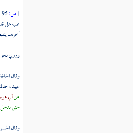
ذكر نزول عيسى ابن مريم من السماء الدنيا
[
ص:
95 ]
إلى الأرض في آخر الزمان
عليه على قد
ذكر الأحاديث الواردة في ذلك
آخرهم يتلبط 
حديث عن ابن مسعود في أمر الساعة
وروي نحوه
صفة المسيح عيسى ابن مريم رسول الله
عليه السلام
وقال الحاف
ذكر خروج يأجوج ومأجوج
عبيد ،
حدثن
ذكر تخريب الكعبة شرفها الله على يدي ذي
عن
أبي هرير
السويقتين الأفحج الحبشي
حتى تدخل
ذكر تخريبه إياها
وقال
الحسن
المدينة النبوية لا يدخلها الدجال