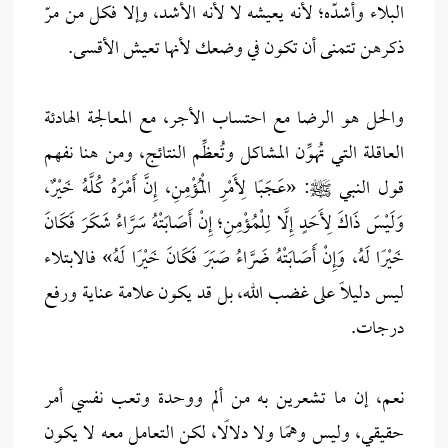
البلاء وأشدّه؛ لأنه يعيشه لا لأنه الأشد، وإلا فكل من مرّ
ذكرهن تتمنى أن تكون في وضعك لأنها تعيش الأقسى.
والحل هو الرضا مع احتساب الأجر، مع المعالجة الهادئة
العاقلة التي تُهوِّن المشاكل وتُعظِّم النتائج، ومن هنا نفهم
قول النبي ﷺ: «عَجَبًا لِأَمْرِ الْمُؤْمِنِ، إِنَّ أَمْرَهُ كُلَّهُ خَيْرٌ،
وَلَيْسَ ذَاكَ لِأَحَدٍ إِلَّا لِلْمُؤْمِنِ؛ إِنْ أَصَابَتْهُ سَرَّاءُ شَكَرَ فَكَانَ
خَيْرًا لَهُ، وَإِنْ أَصَابَتْهُ ضَرَّاءُ صَبَرَ فَكَانَ خَيْرًا لَهُ» فالابتلاء
ليس دليلًا على غضب الله، بل قد يكون علامة عناية ورفع
درجات.
نعم، إن ما تشعرين به من ألم ووحدة وتعب نفسي أمر
حقيقي، وليس وهمًا ولا دلالًا، لكن التعامل معه لا يكون