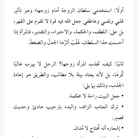
أولًا: استخدمي سلطان الزوجة أمام زوجها؛ وهو تأثير
قلبي ونفسي وعاطفي جعل الله فيه قوة لا تقوم على القهر،
بل على: اللطف، والحكمة، والاحتواء، والتقدير، فالمرأة إذا
أحسنت هذا السلطان، غَلَبَ أثرُها الجدلَ والضغطَ.
ثانيًا: كيف تجذب المرأة زوجها؟ الرجل لا يهرب غالبًا
كُرهًا، بل لأنه يعتاد بيئة بلا مطالب، والطريق هو إعادة
الجذب، وذلك بما يلي:
• جعل البيت راحة لا محكمة.
• ترك العتاب الزائد، والبدء بترحيب هادئ وحديث
قصير.
• إشعاره أنه مُحتاج لا مُدان.