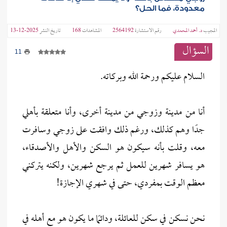
معدودة، فما الحل؟
المجيب
د. أحمد المحمدي
رقم الاستشارة
2564192
المشاهدات
168
تاريخ النشر
2025-12-13
السؤال
11
السلام عليكم ورحمة الله وبركاته.
أنا من مدينة وزوجي من مدينة أخرى، وأنا متعلقة بأهلي
جدًا وهم كذلك، ورغم ذلك وافقت على زوجي وسافرت
معه، وقلت بأنه سيكون هو السكن والأهل والأصدقاء،
هو يسافر شهرين للعمل ثم يرجع شهرين، ولكنه يتركني
معظم الوقت بمفردي، حتى في شهري الإجازة!
نحن نسكن في سكن للعائلة، ودائمًا ما يكون هو مع أهله في