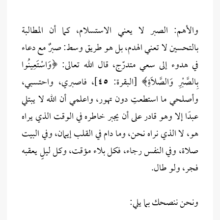
والأهم: الصبر لا يعني الاستسلام، كما أن المطالبة
بالتحسين لا تعني الهدم، بل هو طريق وسط: صبرٌ مع دعاء
في هدوء إلى سعي متدرّج، قال الله تعالى: ﴿وَاسْتَعِينُوا
بِالصَّبْرِ وَالصَّلَاةِ﴾ [البقرة: ٤٥]، فاصبري، واحتسبي،
وأصلحي ما استطعتِ دون تهور، واعلمي أن الله لا يبتلي
عبدًا إلا وهو قادر على أن يجبر خاطره في الوقت الذي يراه
هو، لا الذي نراه نحن، وما دام في القلب إيمان، وفي البيت
صلاة، وفي النفس رجاء، فكل بلاء مؤقت، وكل ليلٍ يعقبه
فجر، ولو طال.
ونحن ننصحك بما يلي: