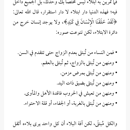
فما تمرين به ابتلاء ليس مختصًا بك وحدك، بل الجميع داخل
فيه؛ فهذه الدنيا دار ابتلاء لا دار استقرار، قال الله تعالى:
﴿لَقَدْ خَلَقْنَا الْإِنْسَانَ فِي كَبَدٍ﴾، ولا يوجد إنسان خرج من
دائرة الابتلاء، لكن تنوعت صوره:
• فمن النساء من تُبتلى بعدم الزواج حتى تتقدم في السن.
• ومنهن من تُبتلى بالزواج، ثم تُبتلى بالعقم.
• ومنهن من تُبتلى بمرض مزمن.
• ومنهن من تُبتلى بضيق ذات اليد.
• ومنهن من تعيش في الحروب فاقدة الأهل والمأوى.
• ومنهن من تُبتلى بالغربة، أو الجفاء، أو قلة الاحتواء.
والكل مُبتلًى، لكن آفة البلاء أن كل واحد يرى بلاءه أثقل