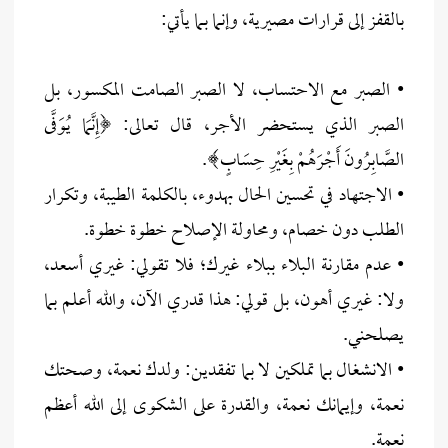
بالقفز إلى قرارات مصيرية، وإنما بـما يأتي:
• الصبر مع الاحتساب، لا الصبر الصامت المكسور، بل
الصبر الذي يستحضر الأجر، قال تعالى: ﴿إِنَّمَا يُوَفَّى
الصَّابِرُونَ أَجْرَهُمْ بِغَيْرِ حِسَابٍ﴾.
• الاجتهاد في تحسين الحال بهدوء، بالكلمة الطيبة، وتكرار
الطلب دون خصام، ومحاولة الإصلاح خطوة خطوة.
• عدم مقارنة البلاء ببلاء غيرك؛ فلا تقولي: غيري أسعد،
ولا: غيري أهون، بل قولي: هذا قدري الآن، والله أعلم بما
يصلحني.
• الانشغال بما تملكين لا بما تفقدين: ولدك نعمة، وصحتك
نعمة، وإيمانك نعمة، والقدرة على الشكوى إلى الله أعظم
نعمة.