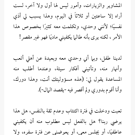
المشاوير والزيارات، وأمور ليس لها أول ولا آخر، لست
أراه إلا ساعتين أو ثلاثاً في اليوم، وهذا يسبب لي أذي
نفسيًا؛ لأنني وحدي، وتكلمت معه كثيرًا بخصوص هذا
الأمر ، لكنه يرى بأنه طالما يكفيني ماديًا فهو غير مقصر!
لدينا طفل، وبما أني وحدي معه وبعيدة عن أهلي أتعب
وأنهار منه، وتأتيني أفكار سيئة، وعندما أطلب منه
المساعدة يقول لي: (هذه مسؤوليتك أنت، وهذا دورك،
وأنا أقوم بدوري ولم أقصر فيه -يقصد المال-).
تعبت ودخلت في فترة اكتئاب وعدم ثقة بالنفس، هل هذا
يرضي ربنا؟ هل بالفعل ليس مطلوب منه أن يكفيني
عاطفيًا، أو يجلس معي، أو يعوضني عن فترة سفره، ولا