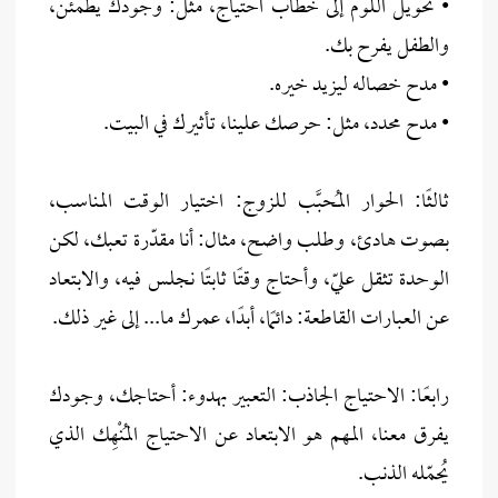
• تحويل اللوم إلى خطاب احتياج، مثل: وجودك يطمئن،
والطفل يفرح بك.
• مدح خصاله ليزيد خيره.
• مدح محدد، مثل: حرصك علينا، تأثيرك في البيت.
ثالثًا: الحوار المُحبَّب للزوج: اختيار الوقت المناسب،
بصوت هادئ، وطلب واضح، مثال: أنا مقدّرة تعبك، لكن
الوحدة تثقل عليّ، وأحتاج وقتًا ثابتًا نجلس فيه، والابتعاد
عن العبارات القاطعة: دائمًا، أبدًا، عمرك ما... إلى غير ذلك.
رابعًا: الاحتياج الجاذب: التعبير بهدوء: أحتاجك، وجودك
يفرق معنا، المهم هو الابتعاد عن الاحتياج المُنْهِك الذي
يُحمّله الذنب.