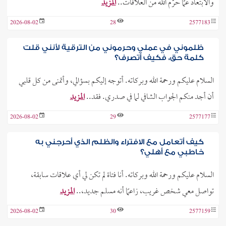
والابتعاد عمَّا حرَّم الله من العلاقات..
المزيد
2026-08-02
28
2577183
ظلموني في عملي وحرموني من الترقية لأنني قلت
كلمة حق، فكيف أتصرف؟
السلام عليكم ورحمة الله وبركاته. أتوجه إليكم بسؤالي، وأتمنى من كل قلبي
أن أجد منكم الجواب الشافي لما في صدري. فقد..
المزيد
2026-08-02
29
2577177
كيف أتعامل مع الافتراء والظلم الذي أحرجني به
خاطبي مع أهلي؟
السلام عليكم ورحمة الله وبركاته. أنا فتاة لم تكن لي أي علاقات سابقة،
تواصل معي شخص غريب، زاعمًا أنه مسلم جديد،..
المزيد
2026-08-02
30
2577159