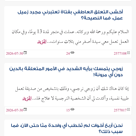
أخشى التعلق العاطفي بفتاة تعتبرني مجرد زميل
عمل، فما النصيحة؟
السلام عليكم ورحمة الله وبركاته. عملت في متجر لمدة 13 يومًا، وفي مكان
العمل تعمل معي سيدة أصغر مني بثلاث سنوات،..
المزيد
2026-07-30
24
2577108
زوجي يتمسك برأيه الشديد في الأمور المتعلقة بالدين
دون أي مرونة!
إذا كان هناك شك أن زوجي نرجسي، وذلك بتشخيص من صديقة تعمل
طبيبة نفسية، وأكدت لي أن الشخصية النرجسية لا علاج لها،..
المزيد
2026-07-30
15
2577017
نحن أربع أخوات لم تُخطب أي واحدة منّا حتى الآن، فما
سبب ذلك؟