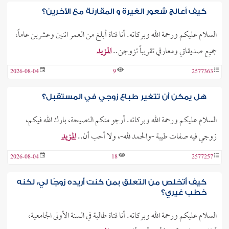
كيف أعالج شعور الغيرة و المقارنة مع الآخرين؟
السلام عليكم ورحمة الله وبركاته. أنا فتاة أبلغ من العمر اثنين وعشرين عاماً،
جميع صديقاتي ومعارفي تقريباً تزوجن..
المزيد
2026-08-04
9
2577363
هل يمكن أن تتغير طباع زوجي في المستقبل؟
السلام عليكم ورحمة الله وبركاته. أرجو منكم النصيحة، بارك الله فيكم،
زوجي فيه صفات طيبة -والحمد لله-، ولا أحب أن..
المزيد
2026-08-04
18
2577257
كيف أتخلص من التعلق بمن كنت أريده زوجًا لي، لكنه
خطب غيري؟
السلام عليكم ورحمة الله وبركاته. أنا فتاة طالبة في السنة الأولى الجامعية،