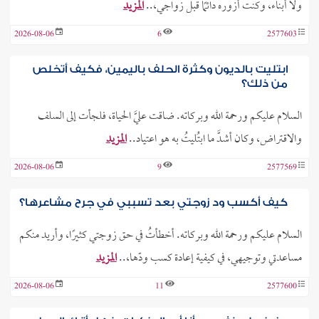
ولا أبناء، وكنت أزوره دائمًا قبل زواجي،..
المزيد
2026-08-06
6
2577603
ابتليت بالديون وكثرة الحلف باليمين، فكيف أتخلص
من ذلك؟
السلام عليكم ورحمة الله وبركاته. ضاقت عليَّ الحياة، فلجأت إلى السلف
والاقتراض، وكان أشدَّ ما ابتُليتُ به هو اعتياد..
المزيد
2026-08-06
9
2577569
كيف أكسب ود زوجتي بعد تسببي في جرح مشاعرها؟
السلام عليكم ورحمة الله وبركاته. أخطأتُ في حق زوجتي كثيرًا، وأريد منكم
مساعدتي وتوجيهي، في كيفية إعادة كسب ودّها،..
المزيد
2026-08-06
11
2577600