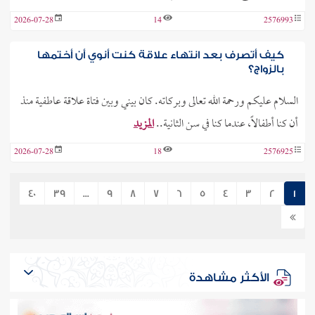
2026-07-28
14
2576993
كيف أتصرف بعد انتهاء علاقة كنت أنوي أن أختمها
بالزواج؟
السلام عليكم ورحمة الله تعالى وبركاته. كان بيني وبين فتاة علاقة عاطفية منذ
أن كنا أطفالاً، عندما كنا في سن الثانية..
المزيد
2026-07-28
18
2576925
40
39
...
9
8
7
6
5
4
3
2
1
الأكثر مشاهدة