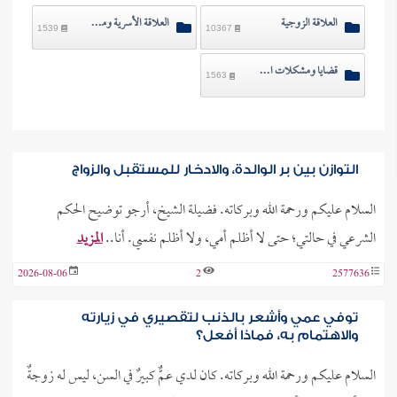
العلاقة الزوجية
العلاقة الأسرية ومشكلاتها
1539
10367
قضايا ومشكلات اجتماعية
1563
التوازن بين بر الوالدة، والادخار للمستقبل والزواج
السلام عليكم ورحمة الله وبركاته. فضيلة الشيخ، أرجو توضيح الحكم
الشرعي في حالتي؛ حتى لا أظلم أمي، ولا أظلم نفسي. أنا..
المزيد
2026-08-06
2
2577636
توفي عمي وأشعر بالذنب لتقصيري في زيارته
والاهتمام به، فماذا أفعل؟
السلام عليكم ورحمة الله وبركاته. كان لدي عمٌّ كبيرٌ في السن، ليس له زوجةٌ