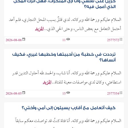
حزين على نفسي وأنا أرى المنكرات، فهل أترك المحل
الذي أعمل فيه؟
السلام عليكم ورحمة الله وبركاته. لدي قلقٌ بسبب المحل التجاري، فلم أعد
أحتمل التعامل مع بعض الناس، وحتى الحي الذي..
المزيد
2026-08-06
11
2577572
ترددت في خطبة من أحببتها وخطبها غيري، فكيف
أنساها؟
السلام عليكم ورحمة الله وبركاته. أنا شاب، والحمد لله أحاول التدين قدر
استطاعتي، وكان لدي مواصفات معينة للفتاة..
المزيد
2026-08-05
15
2577554
كيف أتعامل مع أقارب يسيئون إلى أمي وأختي؟
السلام عليكم ورحمة الله وبركاته. أنا فتاة كنتُ قد تواصلت معكم سابقاً