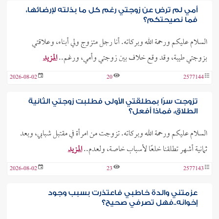
أمي لم ترض عن زوجتي رغم كل ما بذلته لإرضائها،
فما نصيحتكم؟
السلام عليكم ورحمة الله وبركاته. أنا رجل متزوج ولي أبناء، وعلاقتي
بزوجتي طيبة، وقد وقع خلاف بين زوجتي وأمي، ورغم..
المزيد
2026-08-02
20
2577144
تزوجت سرًا بمطلقتي الأولى فطلبت زوجتي الثانية
الطلاق، فماذا أفعل؟
السلام عليكم ورحمة الله وبركاته. تزوجت من امرأة في مقتبل شبابي، وبعد
ثمانية أشهر تطلقنا خلعًا لأسباب خاصة، ولعدم..
المزيد
2026-08-02
23
2577143
عزمتني والدة خاطبي فاعتذرت بسبب وجود
إخوانه..فهل تصرفي صحيح؟