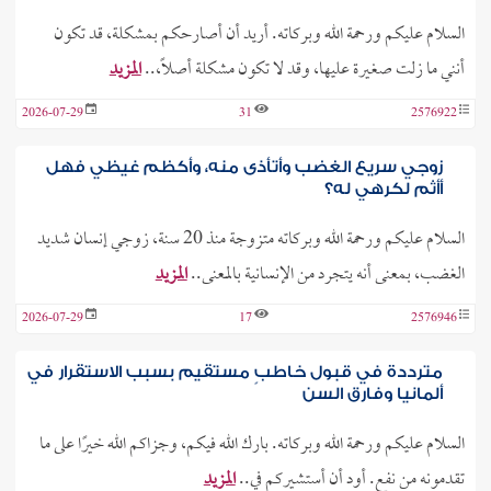
السلام عليكم ورحمة الله وبركاته. أريد أن أصارحكم بمشكلة، قد تكون
أنني ما زلت صغيرة عليها، وقد لا تكون مشكلة أصلًا،..
المزيد
2026-07-29
31
2576922
زوجي سريع الغضب وأتأذى منه، وأكظم غيظي فهل
أأثم لكرهي له؟
السلام عليكم ورحمة الله وبركاته متزوجة منذ 20 سنة، زوجي إنسان شديد
الغضب، بمعنى أنه يتجرد من الإنسانية بالمعنى..
المزيد
2026-07-29
17
2576946
مترددة في قبول خاطبٍ مستقيم بسبب الاستقرار في
ألمانيا وفارق السن
السلام عليكم ورحمة الله وبركاته. بارك الله فيكم، وجزاكم الله خيرًا على ما
تقدمونه من نفع. أود أن أستشيركم في..
المزيد