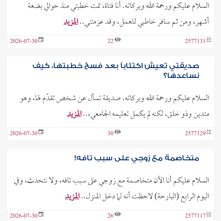
السلام عليكم ورحمة الله وبركاته. أنا فتاة، تمت خطبتي منذ حوالي بضعة
أشهر، ومن ثم سافر خاطبي للعمل، وقد عزمتني..
المزيد
2026-07-30
22
2577131
صديقتي تعيش اكتئاباً بعد فسخ خطبتها، كيف
نساعدها؟
السلام عليكم ورحمة الله وبركاته. صديقة تسأل عن شخص تقدّم لها، وهو
متدين وذو خلق، لكنه لم يكمل تعليمه الجامعي،..
المزيد
2026-07-30
30
2577129
متخاصمة مع زوجي على سبب تافه!
السلام عليكم أنا الآن متخاصمة مع زوجي على سبب تافه، ولا نتحدث، وفي
اليوم الرابع (البارحة) لاحظت أنه لما دخل المنزل..
المزيد
2026-07-30
26
2577117