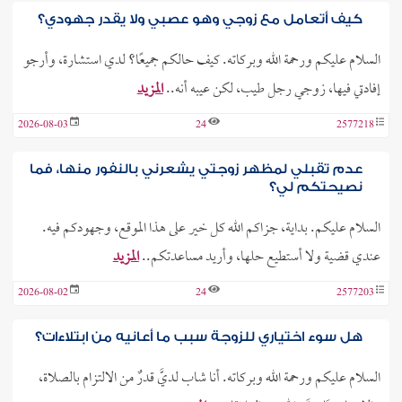
كيف أتعامل مع زوجي وهو عصبي ولا يقدر جهودي؟
السلام عليكم ورحمة الله وبركاته. كيف حالكم جميعًا؟ لدي استشارة، وأرجو
إفادتي فيها، زوجي رجل طيب، لكن عيبه أنه..
المزيد
2026-08-03
24
2577218
عدم تقبلي لمظهر زوجتي يشعرني بالنفور منها، فما
نصيحتكم لي؟
السلام عليكم. بداية، جزاكم الله كل خير على هذا الموقع، وجهودكم فيه.
عندي قضية ولا أستطيع حلها، وأريد مساعدتكم..
المزيد
2026-08-02
24
2577203
هل سوء اختياري للزوجة سبب ما أعانيه من ابتلاءات؟
السلام عليكم ورحمة الله وبركاته. أنا شاب لديَّ قدرٌ من الالتزام بالصلاة،