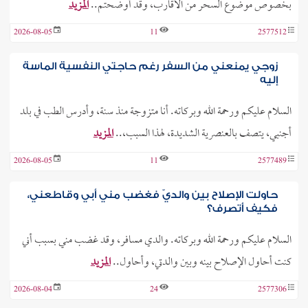
بخصوص موضوع السحر من الأقارب، وقد أوضحتم..
المزيد
2026-08-05
11
2577512
زوجي يمنعني من السفر رغم حاجتي النفسية الماسة
إليه
السلام عليكم ورحمة الله وبركاته. أنا متزوجة منذ سنة، وأدرس الطب في بلد
أجنبي، يتصف بالعنصرية الشديدة، لهذا السبب،..
المزيد
2026-08-05
11
2577489
حاولت الإصلاح بين والديّ فغضب مني أبي وقاطعني،
فكيف أتصرف؟
السلام عليكم ورحمة الله وبركاته. والدي مسافر، وقد غضب مني بسبب أني
كنت أحاول الإصلاح بينه وبين والدتي، وأحاول..
المزيد
2026-08-04
24
2577306