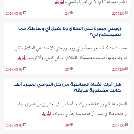
أطلب مساعدتكم؛ لأنني أمر بألم نفسي..
المزيد
2026-08-03
24
2577233
زوجتي مصرة على الطلاق ولا تقبل أي وساطة، فما
نصيحتكم لي؟
حصلت مشكلة صغيرة جدًا بيني وبين زوجتي، لا تستدعي الطلاق، لكن
فوجئت بأنها أصبحت متمسكة بالطلاق بشكل كامل، ولا تريد..
المزيد
2026-08-03
28
2577230
هل أترك الفتاة المناسبة من كل النواحي لمجرد أنها
كانت مخطوبة سابقًا؟
السلام عليكم ورحمة الله وبركاته. أنا شاب في العشرين من عمري، وقد
وجدت فتاة في عملي أراها مناسبة جدًّا لي، سواء..
المزيد
2026-08-03
39
2577155