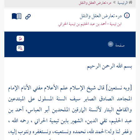
الرئيسية
درء تعارض العقل والنقل
تراجم الأعلام
درء تعارض العقل والنقل
ابن تيمية - أحمد بن عبد الحليم بن تيمية الحراني
صفحة
بسم الله الرحمن الرحيم
[وبه نستعين] قال شيخ الإسلام علم الأعلام مفتي الأنام الإمام
المجاهد الصادق الصابر سيف السنة المسلول على المبتدعين
والقاطع البتار لألسنة المارقين الملحدين
أبو العباس، أحمد بن
عبد الحليم، تقي الدين، الشهير بابن تيمية الحراني
، رحمه الله ،
وغفر لنا وله:الحمد لله، نحمده ونستعينه، ونستغفره ونتوب إليه،