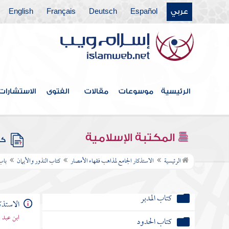
كتاب القراض
عربي
Español
Deutsch
Français
English
كتاب المساقاة
كتاب كراء الأرض
كتاب الشفعة
الرئيسية
موسوعات
مقالات
الفتوى
الاستشارات
كتاب الأقضية
كتاب الوصية
المكتبة الإسلامية
كتب
كتاب العتق والولاء
الرئيسية
الاستذكار الجامع لمذاهب فقهاء الأمصار
كتاب النذور والأيمان
باب 
كتاب المكاتب
كتاب المدبر
الاستذك
ابن عبد ا
كتاب الحدود