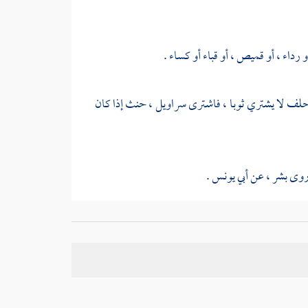
رداء ، أو قميص ، أو قباء أو كساء .
و حلف لا يشتري ثوبا ، فاشترى سراويل ، حنث إذا كان
 روى
بشر
، عن
أبي يونس
.