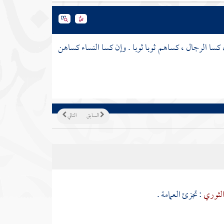
ن كسا الرجال ، كساهم ثوبا ثوبا . وإن كسا النساء كساهن
السابق
التالي
لثوري
: تجزئ العمامة .