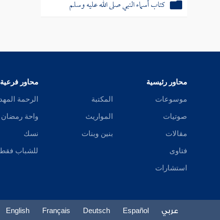
كتاب أسماء النبي صلى الله عليه وسلم
محاور رئيسية
محاور فرعية
موسوعات
المكتبة
الرحمة المهد
صوتيات
المواريث
واحة رمضان
مقالات
بنين وبنات
نسك
فتاوى
للشباب فقط
استشارات
عربي
Español
Deutsch
Français
English