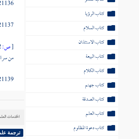
21136 - وقا
كتاب الرؤيا
21137 - قا
كتاب السلام
كتاب الاستئذان
[
ص:
92 ]
كتاب البيعة
من سراو
كتاب الكلام
21139 - وروي ع
كتاب جهنم
كتاب الصدقة
كتاب العلم
الخدمات العلم
كتاب دعوة المظلوم
ترجمة علم