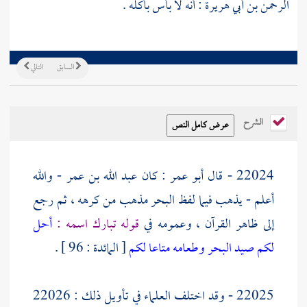
الرحمن بن أبي هريرة
: أنه لا بأس بأكله .
السابق
التالي
الشرح
22024 - قال
أبو عمر
: كان
عبد الله بن عمر
- والله
أعلم - يذهب فيما لفظ البحر مذهب من كرهه ، ثم رجع
إلى ظاهر القرآن ، وعمومه في
قوله تبارك اسمه :
أحل
لكم صيد البحر وطعامه متاعا لكم
[ المائدة : 96 ] .
22025 - وقد اختلف العلماء في تأويل ذلك : 22026