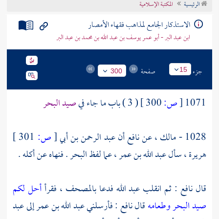
الرئيسية
المكتبة الإسلامية
تراجم الأعلام
الاستذكار الجامع لمذاهب فقهاء الأمصار
ابن عبد البر - أبو عمر يوسف بن عبد الله بن محمد بن عبد البر
جزء
صفحة
15
300
1071
[
ص:
300 ]
( 3 ) باب ما جاء في
صيد البحر
1028 -
مالك
، عن
نافع
أن
عبد الرحمن بن أبي
[
ص:
301 ]
هريرة ،
سأل
عبد الله بن عمر
، عما لفظ البحر . فنهاه عن أكله .
قال
نافع
: ثم انقلب
عبد الله
فدعا بالمصحف ، فقرأ
أحل لكم
صيد البحر وطعامه
قال
نافع
: فأرسلني
عبد الله بن عمر
إلى
عبد