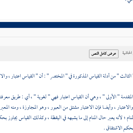
حاشية
الثالث " من أدلة القياس المذكورة في " المختصر " : أن " القياس اعتبار ، والاع
المقدمة " الأولى " ، وهي أن القياس اعتبار فهي " لغوية " ، أي : طريق معرفته
والاعتبار ، وأيضا فإن الاعتبار مشتق من العبور ، وهو المجاوزة ، ومنه المعبر
منام ؛ لأنه يعبر حال المنام إلى ما يشبهه في اليقظة ، وكذلك القياس يجاوز ب
بحكم الاشتقاق .