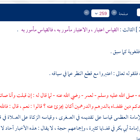
صفحة
259
الثالث :
القياس اعتبار ، والاعتبار مأمور به ، فالقياس مأمور به
.
 فلغوية كما سبق .
، فلقوله تعالى : اعتبروا مع قطع النظر عما في سياقه .
 - صلى الله عليه وسلم -
لعمر
- رضي الله عنه - لما قال له : إن قبلت وأنا ص
كم دين فقضاه بالدرهم والدرهمين أكان يجزئ عنه ؟ قالوا : نعم ، قال : فالله
لإمامة العظمى قياسا على تقديمه في الصغرى ، وقياسه الزكاة على الصلاة في ق
إمامة
أبي بكر
في قضايا كثيرة ، وإجماعهم حجة ، لا يقال : هذه الأخبار آحاد ل
لي
.