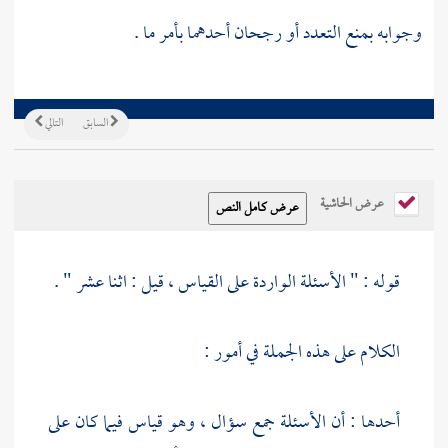
وجوابه بمنع التعدد أو رجحان أحدهما بأمر ما .
السابق
التالي
عرض الحاشية
قوله : " الأسئلة الواردة على القياس ، قيل : اثنا عشر " .
الكلام على هذه الجملة في أمور :
أحدها : أن الأسئلة جمع سؤال ، وهو قياس فيما كان على