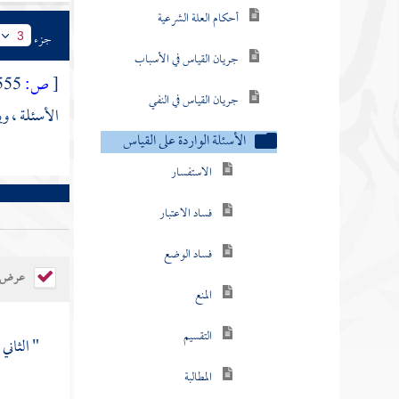
جريان القياس في الأسباب
جزء
3
جريان القياس في النفي
[
ص:
555 ]
الأسئلة الواردة على القياس
الأسئلة ، وي
الاستفسار
فساد الاعتبار
فساد الوضع
المنع
عرض ال
التقسيم
المطالبة
" الثاني
الكسر