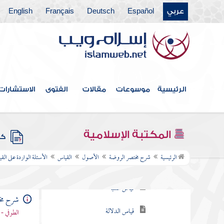
عربي
Español
Deutsch
Français
English
أقسام القياس
أركان القياس
أدلة إثبات القياس
حجج منكري القياس والرد
الرئيسية
موسوعات
مقالات
الفتوى
الاستشارات
عليها
شروط الأصل
المكتبة الإسلامية
شروط الفرع
كتب
الرئيسية
شرح مختصر الروضة
الأصول
القياس
الأسئلة الواردة على الق
قياس الشبه
قياس الدلالة
شرح مخ
أحكام العلة الشرعية
الطوفي - 