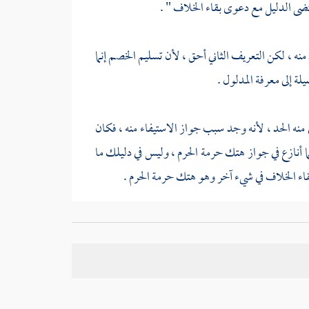
قتضى الدليل مع دعوى بقاء الخلاف " .
نه ، لكن التعريف الثاني أحق ، لأن تسليم الخصم إنما
لة إلى معرفة المدلول .
ى منه الحد ، لأنه وجد سبب جواز الاستيفاء منه ، فكان
نما أنازع في جواز هتك حرمة الحرم ، وليس في دليلك ما
قاء الخلاف في شيء آخر وهو هتك حرمة الحرم .
ى القياس على ما يقتضيه ترتيبها ، " وينقطع المعترض
فساده يثبت دليل المستدل على محل النزاع سالما عن
ليله لم يتناول محل النزاع ، كما لو استدل على وجوب
د لكن لا دلالة فيها على وجوب الزكاة ، فتبقى دعواه