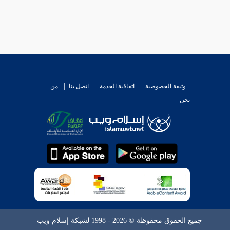
: 111 ] .
المعترض ينقطع بفساده ، وأن المستدل ينقطع بتوجيهه ،
وثيقة الخصوصية
اتفاقية الخدمة
اتصل بنا
من
اع فيهما ، فيكون آخر الأسئلة . ثم إن استقر ، انقطع
نحن
 .
جميع الحقوق محفوظة © 2026 - 1998 لشبكة إسلام ويب