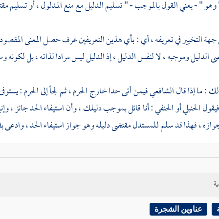
 وهو " - يعني القول بالموجب - " تسليم الدليل مع منع المدلول ، أو تسليم م
جهة التخيير في تعريفه ، أي : بأي هذين التعريفين عرف حصل المعنى المقصود م
ى الدليل وموجبه ، لا لنفس الدليل ، إذ الدليل ليس مرادا لذاته ، بل لكونه وسي
ك : ما إذا قال الشافعي فيمن أتى حدا خارج الحرم ، ثم لجأ إلى الحرم : يستوف
فيقول الحنبلي أو الحنفي : أنا قائل بموجب دليلك ، وأن استيفاء الحد جائز ، وإ
وازه ، فهذا قد سلم للمستدل مقتضى دليله وهو جواز استيفاء الحد ، وادعى ب
قوله : " وهو " - يعني القول بالموجب - " آخر الأسئلة " الواردة عل
والمستدل بتوجيهه " . أي : إذا فسد القول بالموجب ، انقطع المعترض ، إذ ب
ية
وإذا صح القول بالموجب وتوجه على المستدل صحيحا ، انقطع لأن به تبين أن د
ي بعض صور النزاع فيها بسورة الإخلاص ؛ قيل له : سلمنا دلالتها على التوحي
عناوين الشجرة