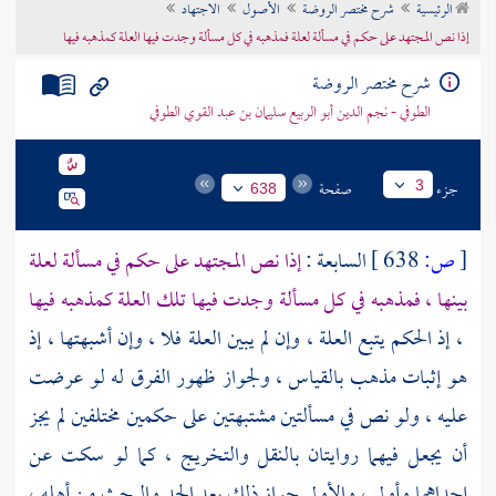
الرئيسية
شرح مختصر الروضة
الأصول
الاجتهاد
تراجم الأعلام
إذا نص المجتهد على حكم في مسألة لعلة فمذهبه في كل مسألة وجدت فيها العلة كمذهبه فيها
شرح مختصر الروضة
الطوفي - نجم الدين أبو الربيع سليمان بن عبد القوي الطوفي
جزء
صفحة
3
638
[
ص:
638 ]
السابعة :
إذا نص المجتهد على حكم في مسألة لعلة
بينها ، فمذهبه في كل مسألة وجدت فيها تلك العلة كمذهبه فيها
، إذ الحكم يتبع العلة ، وإن لم يبين العلة فلا ، وإن أشبهتها ، إذ
هو إثبات مذهب بالقياس ، ولجواز ظهور الفرق له لو عرضت
عليه ، ولو نص في مسألتين مشتبهتين على حكمين مختلفين لم يجز
أن يجعل فيهما روايتان بالنقل والتخريج ، كما لو سكت عن
إحداهما وأولى ، والأولى جواز ذلك بعد الجد والبحث من أهله ،