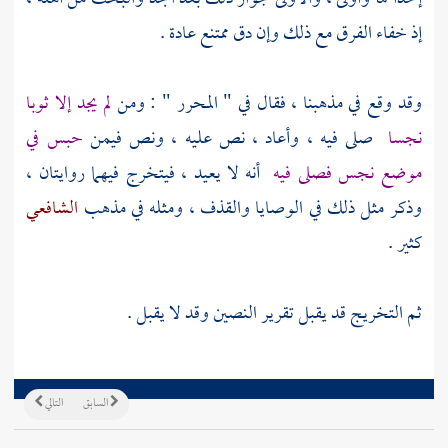
إذ خفاء الفرق مع ذلك وإن دق ممتنع عادة .
وقد وقع في مذهبنا ، فقال في " المحرر " : ومن
لم يجد إلا ثوبا
نجسا
صلى فيه ، وأعاد ، نص عليه ، ونص فيمن
حبس في
موضع نجس فصلى فيه
أنه لا يعيد ، فيتخرج فيهما روايتان ،
وذكر مثل ذلك في الوصايا والقذف ، ومثله في مذهب
الشافعي
كثير .
ثم التخريج قد يقبل تقرير النصين وقد لا يقبل .
السابق
التالي