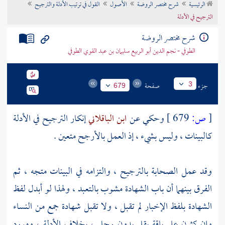
الرئيسية
شرح مختصر الروضة
الأصول
القول في ترتيب الأدلة والترجيح
تراجم الأعلام
الترجيح في الأدلة
شرح مختصر الروضة
الطوفي - نجم الدين أبو الربيع سليمان بن عبد القوي الطوفي
جزء
صفحة
3
679
[
ص:
679 ]
وحكي عن
ابن الباقلاني
إنكار الترجيح في الأدلة
كالبينات ، وليس بشيء ، إذ العمل بالأرجح متعين .
وقد عمل الصحابة بالترجيح ، والتزامه في البينات متجه ، ثم
الفرق بينهما أن باب الشهادة مشوب بالتعبد ، ولهذا لو أبدل لفظ
الشهادة بلفظ الإخبار لم تقبل ، ولا تقبل شهادة جمع من النساء
وإن كثرن على باقة بقل بدون رجل ، بخلاف الأدلة ، ومورد