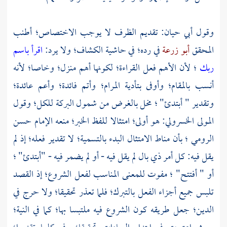
وقول
أبي حيان:
تقديم الظرف لا يوجب الاختصاص؛ أطنب
المحقق
أبو زرعة
في رده؛ في حاشية الكشاف؛ ولا يرد:
اقرأ باسم
ربك
؛ لأن الأهم فعل القراءة؛ لكونها أهم منزل؛ وخاصا؛ لأنه
أنسب بالمقام؛ وأوفى بتأدية المرام؛ وأتم فائدة؛ وأعم عائدة؛
وتقدير " أبتدئ" ؛ مخل بالغرض من شمول البركة للكل؛ وقول
المولى الخسرولي:
هو أولى؛ امتثالا للفظ الخبر؛ منعه الإمام
حسن
الرومي
؛ بأن مناط الامتثال البدء بالتسمية؛ لا تقدير فعله؛ إذ لم
يقل فيه: كل أمر ذي بال لم يقل فيه - أو لم يضمر فيه - "أبتدئ" ؛
أو " أفتتح" ؛ مفوت للمعنى المناسب لفعل الشروع؛ إذ القصد
تلبس جميع أجزاء الفعل بالتبرك؛ فلما تعذر تحقيقا؛ ولا حرج في
الدين؛ جعل طريقه كون الشروع فيه ملتبسا بها؛ كما في النية؛