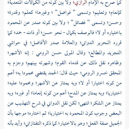
كما صرح به الإمام
الرازي؛
ولا بين كونه من الكمالات المتعدية؛
كإنعام؛ وتعليم؛ وتسمى " فواضل" ؛ وغيرها؛ كعلم؛ وقدرة؛
وحسن؛ وتسمى " فضائل" ؛ ولا بين كونه صدر عن المحمود
باختياره أو لا؛ فالوصف بكمال - نحو حسن؛ أو ذات - حمد؛ كما
قرره النحرير
الدواني؛
والعلامة صدر الأفاضل؛ في حواشي
التجريد والمطالع؛ وقال المولى
حسن الرومي
: إنه الأشهر؛
وظاهره نقل ذلك عن قدماء القوم؛ وشهرته بينهم؛ وجزم به
المحقق
خسرو الرومي؛
حيث قال: الحمد يقتضي محمودا به؛ أعم
من كونه اختيارا أو لا؛ وبه يمتاز عن الأشهر؛ ومحمودا عليه؛
اختياريا؛ وبه يمتاز عن المدح؛ أعم من كونه إنعاما؛ أو غيره؛ وبه
يمتاز عن الشكر؛ انتهى؛ لكن نقل الدواني في شرح التهذيب عن
البعض وجوب كون المحمود به اختياريا؛ ثم اختاره؛ موجها بأن
الجميل صفة الفعل؛ وهو بالاختيار؛ كما ذكره
التفتازاني؛
وأيد بأنه