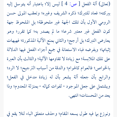
(تعالى) آلة الفعل
[
ص:
4 ]
ليس إلا؛ باعتبار أنه يتوسل إليه
ببركته؛ فعاد للتبرك؛ ذكره الشريف وغيره؛ وتعقب المولى
حسن
الرومي
الأول بأن تلك الجهة غير ملحوظة؛ بل الملحوظ جهة
كون الفعل غير معتبر شرعا؛ ما لم يصدر به؛ كما تقرر؛ وهو
يعارض التبرك؛ بل أرجح؛ والثاني بمنع الآلية المذكورة؛ فهيهات
إثباتها؛ وبفرضه فباء الاستعانة في جميع أجزاء الفعل فيها الدلالة
على تلك الملابسة؛ مع زيادة لا تقاومها الآلية؛ والثالث بأن العبرة
بالخواص؛ فالعوام كالهوام؛ والدقة من أسباب الترجيح؛ لا الرد؛
والرابع بأن جعله آلة يشعر بأن له زيادة مدخل في الفعل؛
ويشتمل على جعل الموجود - لفوات كماله - بمنزلة المعدوم؛ وذا
يعد من المحسنات؛ انتهى.
ونوزع بما فيه طول يسعه المقام؛ وحذف متعلق الباء لئلا يقع في