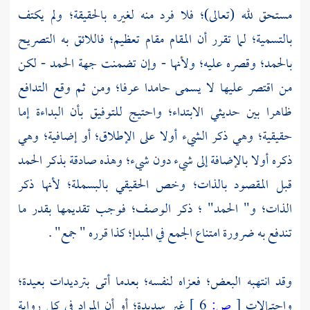
مستحق لله (تعالى)؛ فلا فرد منه لغيره بالحقيقة؛ ولم يكتف
بالتسمية؛ لما تقرر أن المقام مقام تعظيم؛ فاللائق به التصريح
بالحمد؛ وقصره عليه؛ ولأنها - وإن تضمنت جهة الحمد - لكن
من اقتصر عليها لا يسمى حامدا عرفا؛ ومن ثم وقع التدافع
ظاهرا بين حديثي الابتداء؛ واحتيج للتوفيق بأن البداءة إما
حقيقية؛ وهي ذكر الشيء أولا على الإطلاق؛ أو إضافية؛ وهي
ذكره أولا بالإضافة إلى شيء دون شيء؛ وهذه صادقة بذكر الحمد
قبل المقصود بالذات؛ وخص الحقيقي بالبسملة؛ لأنها ذكر
الذات؛ و" الحمد" ؛ ذكر الوصف؛ فوجب تقديمها بقدر ما
تندفع به ضرورة امتناع الجمع في المبدإ؛ كذا قرره " جمع" .
وقد انتهبه البعض؛ فعزاه لنفسه؛ بعدما أتى بترديدات بعيدة؛
واحتمالات
[
ص:
6 ]
غير سديدة؛ أو أن المراد في كل رواية