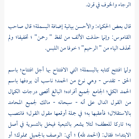
الرجاء والخوف في قرن.
قال بعض الحكماء: والأحسن بيانية إضافة البسملة؛ قال صاحب
القاموس: وإنما حذفت الألف من لفظ " رحمن" ؛ تخفيفا؛ ولم
تحذف الياء من " الرحيم" ؛ خوفا من اللبس.
ولما افتتح كتابه بالبسملة؛ التي الافتتاح بها أجل افتتاح؛ باسم
الحق - تقدس - وهي نوع من الحمد؛ ناسب أن يردفها باسم
الحمد الكلي؛ الجامع لجميع أفراده؛ البالغ أقصى درجات الكمال
من القول الدال على أنه - سبحانه - مالك لجميع المحامد
بالاستقلال؛ فأعقبها به؛ في جملة أوقعها مقول القول؛ فانتصب
به؛ تاركا للعطف؛ لئلا يشعر بالتبعية فيخل بالتسوية في أصل
الابتداء؛ فقال: (الحمد لله) ؛ أي: الوصف بالجميل مملوك؛ أو