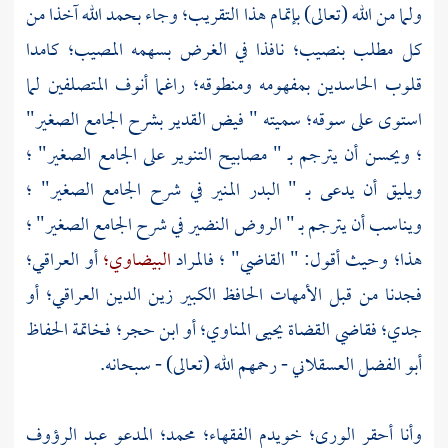
ولما من الله (تعالى) بإتمام هذا التقريب؛ وجاء بحمد الله آخذا من
كل مطلب بنصيب؛ نافذا في الغرض بسهمه المصيب؛ كامدا
قلوب الحاسدين بمفهومه ومنطوقه؛ راغما أنوف المتصلفين لما
استوى على سوقه؛ سميته " فيض القدير بشرح الجامع الصغير"
؛ ويحسن أن يترجم بـ " مصابيح التنوير على الجامع الصغير" ؛
ويليق أن يدعى بـ " البدر المنير في شرح الجامع الصغير" ؛
ويناسب أن يترجم بـ " الروض النضير في شرح الجامع الصغير" ؛
هذا؛ وحيث أقول: " القاضي" ؛ فالمراد
البيضاوي؛
أو
العراقي؛
فجدنا من قبل الأمهات الحافظ الكبير
زين الدين العراقي؛
أو
جدي؛ فقاضي القضاة
يحيى المناوي؛
أو
ابن حجر؛
فخاتمة الحفاظ
أبو الفضل العسقلاني
- رحمهم الله (تعالى) - سبحانه.
وأنا أحقر الورى؛ خويدم الفقهاء؛
محمد؛ المدعو عبد الرؤوف