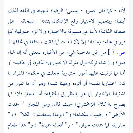
لأنه - كما قال
خسرو
- بمعنى: الرضا؛ لمجيئه في اللغة لذلك
أيضا؛ وبتعميم الاختيار وقع الإشكال بثنائه - سبحانه - على
صفاته الذاتية؛ لأنها غير مسبوقة بالاختيار؛ وإلا لزم حدوثها؛ كما
قرر في محله؛ وما ذاك إلا لأن الذات لما كانت مستقلة في تحققها
[
ص:
7 ]
من غير مدخلية شيء من الأغيار؛ بمعنى أنه إن شاء
فعل؛ وإن شاء ترك؛ نزل منزلة الاختياري؛ لتكون في حكمه؛ أو
أنها لما ترتبت عليها أمور اختيارية جعلت في حكمه؛ فالمراد ما
كان اختياريا نفسه؛ أو أثره؛ وههنا تنبيه؛ وهو أن ما تقرر من
اشتراط الاختيار إنما هو بالنظر إلى الحقيقة؛ أما المجاز فلا؛ كما
يصرح به كلام الزمخشري؛ حيث قال: ومن المجاز: " حمدت
الأرض" ؛ رضيت سكناها؛ و" الرعاة يتحامدون الكلأ" ؛ و"
جاورته فما حمدت جواره" ؛ و" أفعاله حميدة" ؛ و" هذا طعام