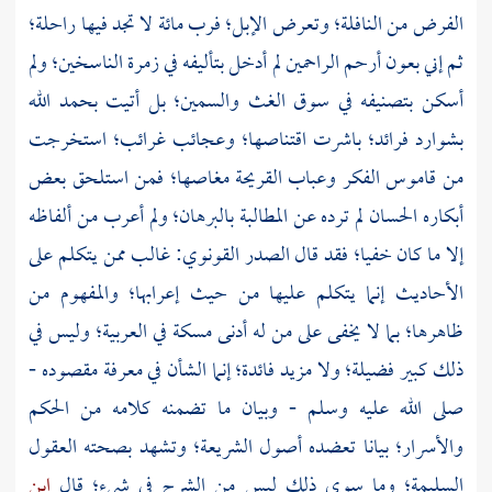
الفرض من النافلة؛ وتعرض الإبل؛ فرب مائة لا تجد فيها راحلة؛
ثم إني بعون أرحم الراحمين لم أدخل بتأليفه في زمرة الناسخين؛ ولم
أسكن بتصنيفه في سوق الغث والسمين؛ بل أتيت بحمد الله
بشوارد فرائد؛ باشرت اقتناصها؛ وعجائب غرائب؛ استخرجت
من قاموس الفكر وعباب القريحة مغاصها؛ فمن استلحق بعض
أبكاره الحسان لم ترده عن المطالبة بالبرهان؛ ولم أعرب من ألفاظه
إلا ما كان خفيا؛ فقد قال
الصدر القونوي:
غالب ممن يتكلم على
الأحاديث إنما يتكلم عليها من حيث إعرابها؛ والمفهوم من
ظاهرها؛ بما لا يخفى على من له أدنى مسكة في العربية؛ وليس في
ذلك كبير فضيلة؛ ولا مزيد فائدة؛ إنما الشأن في معرفة مقصوده -
صلى الله عليه وسلم - وبيان ما تضمنه كلامه من الحكم
والأسرار؛ بيانا تعضده أصول الشريعة؛ وتشهد بصحته العقول
السليمة؛ وما سوى ذلك ليس من الشرح في شيء؛ قال
ابن