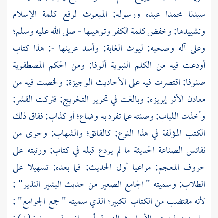
سيدنا
محمدا
عبده ورسوله; المبعوث لرفع كلمة الإسلام
وتشييدها; وخفض كلمة الكفر وتوهينها - صلى الله عليه وسلم؛
وعلى آله وصحبه; ليوث الغابة; وأسد عرينها -; هذا كتاب
أودعت فيه من الكلم النبوية ألوفا; ومن الحكم المصطفوية
صنوفا; اقتصرت فيه على الأحاديث الوجيزة; ولخصت فيه من
معادن الأثر إبريزه; وبالغت في تحرير التخريج; فتركت القشر;
وأخذت اللباب; وصنته عما تفرد به وضاع؛ أو كذاب; ففاق ذلك
الكتب المؤلفة في هذا النوع; كالفائق؛ والشهاب; وحوى من
نفائس الصناعة الحديثة ما لم يودع قبله في كتاب; ورتبته على
حروف المعجم; مراعيا أول الحديث; فما بعده; تسهيلا على
الطلاب; وسميته " الجامع الصغير من حديث البشير النذير" ;
لأنه مقتضب من الكتاب الكبير؛ الذي سميته " جمع الجوامع" ;