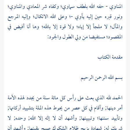
المناوي
- حفه الله بلطف سماوي؛ وكفاه شر المعادي والمناوي؛
ونور قبره حين إليه يأوي -؛ وعلى الله الاتكال؛ وإليه المرجع
والمآل؛ لا ملجأ إلا إياه؛ ولا قوة إلا بالله؛ وها أنا أفيض في
المقصود؛ مستفيضا من ولي الطول والجود:
مقدمة الكتاب
بسم الله الرحمن الرحيم
الحمد لله الذي بعث على رأس كل مائة سنة من يجدد لهذه الأمة
أمر دينها; وأقام في كل عصر من يحوط هذه الملة بتشييد أركانها;
وتأييد سننها؛ وتبيينها; وأشهد أن لا إله إلا الله; وحده; لا
شريك له; شهادة يزيح ظلام الشكوك صبح يقينها; وأشهد أن