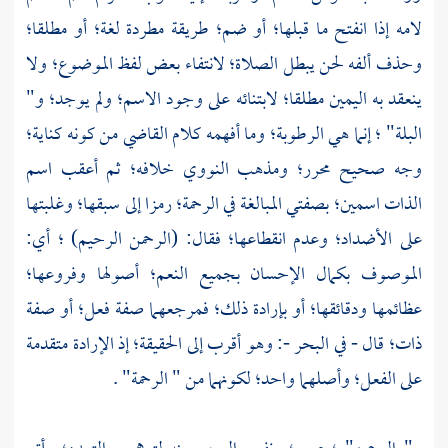
لامه إذا انفتح ما قبلها؛ أو ضم؛ طريقة مطردة لغة؛ أو مطلقا؛
وحذف ألفه لحن يبطل الصلاة؛ لانتفاء بعض لفظ الموضوع؛ ولا
ينعقد به اليمين مطلقا؛ لابتنائه على وجود الاسم؛ ولم يوجد؛ و"
البلة" ؛ إنما هي الرطوبة؛ وما أفهمه كلام القاضي من كونه كناية؛
وجه صحيح محرر؛ ومذهب
النووي
خلافه؛ ثم أعقب اسم
الذات اسمين؛ بصفتي المبالغة في الرحمة؛ رمزا إلى سبقها؛ وغلبتها
على الأضداد؛ وعدم انقطاعها؛ فقال: (الرحمن الرحيم) ؛ أي:
الموصوف بكمال الإحسان بجميع النعم؛ أصولها وفروعها؛
عظائمها ودقائقها؛ أو بإرادة ذلك؛ فمرجعهما صفة فعل؛ أو صفة
ذات؛ قال - في البحر -: وهو أقرب إلى الحقيقة؛ إذ الإرادة متقدمة
على الفعل؛ وأصلهما واحد؛ لكونهما من " الرحمة" .