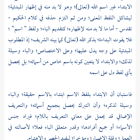
الابتداء غير اسم الله (تعالى)؛ وهو لا بد منه في إظهار المبدئية؛
ليشاكل اللفظ المعنى؛ ومن ثم التزم حذفه في كلام الحكيم -
تقدس - أما ما لا بد منه لإظهاره؛ كتقديم الباء؛ ولفظ " اسم" ؛
فلا يفوت البداءة؛ بذكر الله (تعالى) كما بينه الشريف؛ إذ المطلوب
المبدئية على وجه يدل عليها؛ وعلى الاختصاص؛ والباء وسيلة
لذلك؛ والابتداء لا يتعين كونه باسم خاص من أسمائه؛ بل يحصل
بأي لفظ دل على اسمه
فاستبان أن الابتداء بلفظ الاسم ابتداء بالاسم حقيقة؛ والباء
وسيلة لذكره؛ وأن التبرك يحصل بجميع أسمائه؛ والتعريف
الإضافي قد يحمل على معاني التعريف باللام؛ فيراد جنس
الأسماء؛ أو جميع أفرادها؛ وقدر متعلق الباء فعلا؛ لأصالته في
العمل؛ وقلة الإضمار؛ ومؤخرا؛ ليفيد الحصر والاهتمام.