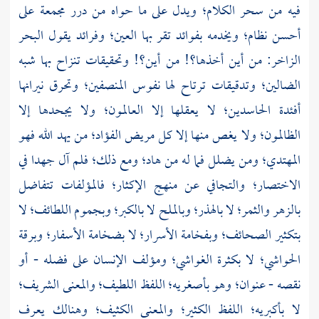
فيه من سحر الكلام؛ ويدل على ما حواه من درر مجمعة على
أحسن نظام؛ ويخدمه بفوائد تقر بها العين؛ وفرائد يقول البحر
الزاخر: من أين أخذها؟! من أين؟! وتحقيقات تنزاح بها شبه
الضالين؛ وتدقيقات ترتاح لها نفوس المنصفين؛ وتحرق نيرانها
أفئدة الحاسدين؛ لا يعقلها إلا العالمون؛ ولا يجحدها إلا
الظالمون؛ ولا يغص منها إلا كل مريض الفؤاد؛ من يهد الله فهو
المهتدي؛ ومن يضلل فما له من هاد؛ ومع ذلك؛ فلم آل جهدا في
الاختصار؛ والتجافي عن منهج الإكثار؛ فالمؤلفات تتفاضل
بالزهر والثمر؛ لا بالهذر؛ وبالملح لا بالكبر؛ وبجموم اللطائف؛ لا
بتكثير الصحائف؛ وبفخامة الأسرار؛ لا بضخامة الأسفار؛ وبرقة
الحواشي؛ لا بكثرة الغواشي؛ ومؤلف الإنسان على فضله - أو
نقصه - عنوان؛ وهو بأصغريه؛ اللفظ اللطيف؛ والمعنى الشريف؛
لا بأكبريه؛ اللفظ الكثير؛ والمعنى الكثيف؛ وهنالك يعرف