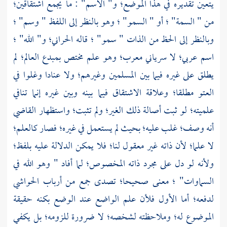
يتعين تقديره في هذا الموضع؛ و" الاسم" : ما يجمع اشتقاقين؛
من " السمة" ؛ أو " السمو" ؛ وهو بالنظر إلى اللفظ " وسم" ؛
وبالنظر إلى الحظ من الذات " سمو" ؛ قاله
الحراني؛
و" الله" ؛
اسم عربي؛ لا سرياني معرب؛ وهو علم مختص بمبدع العالم؛ لم
يطلق على غيره فيما بين المسلمين وغيرهم؛ ولا عنادا وغلوا في
العتو مطلقا؛ وعلاقة الاشتقاق فيما بينه وبين غيره إنما تنافي
علميته؛ لو ثبت أصالة ذلك الغير؛ ولم تثبت؛ واستظهار القاضي
أنه وصف؛ غلب عليه؛ بحيث لم يستعمل في غيره؛ فصار كالعلم؛
لا علما؛ لأن ذاته غير معقول لنا؛ فلا يمكن الدلالة عليه بلفظ؛
ولأنه لو دل على مجرد ذاته المخصوص؛ لما أفاد " وهو الله في
السماوات" ؛ معنى صحيحا؛ تصدى جمع من أرباب الحواشي
لدفعه؛ أما الأول فلأن علم الواضع عند الوضع بكنه حقيقة
الموضوع له؛ وملاحظته لشخصه؛ لا ضرورة للزومه؛ بل يكفي