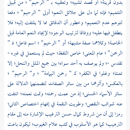
بدون قرينة؛ أو قصد تشبيه؛ وتعقيبه بـ " الرحيم" ؛ من قبيل
التتميم؛ فإنه لما دل على جلائل النعم؛ أولى " الرحيم" ؛ دفعا
لتوهم عدم التعميم؛ وخطور أن الدقائق مما لا يلتفت إليه؛ فلا
يتطفل فيها عليه؛ ووفاقا لترتيب الوجود؛ لإيجاد النعم العامة قبل
الخاصة؛ وكلاهما صفة مشبهة؛ أو " الرحيم" ؛ اسم فاعل؛ فـ "
الرحمن" ؛ عام المعنى؛ خاص اللفظ؛ حيث لم يستعمل في غيره -
تقدس -؛ ولم يوصف به أحد سواه؛ بين جميع الملل والنحل؛ إلا
تعنتا؛ وغلوا في الكفر؛ كـ " رحمن اليمامة" ؛ و" الرحيم" ؛
بالعكس؛ وآثرهما من بين سائر الصفات لتضمنهما الدلالة على
سائر الأسماء الحسنى؛ إذ من عمت رحمته؛ وتمت نعمته؛ انتفت
عنه شوائب النقص؛ وطويت النقمة في إفهام اختصاص الثاني؛
رمزا إلى أن من شروط كمال حسن الترغيب الإشارة منه إلى مقام
الترهيب؛ كما هو الأسلوب في كتب علام الغيوب؛ ليكون باعث