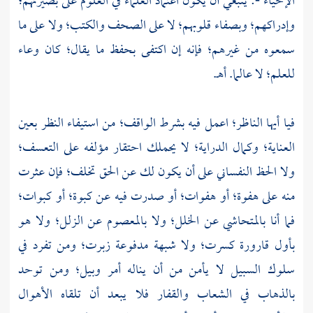
الإحياء -: ينبغي أن يكون اعتماد العلماء في العلوم على بصيرتهم؛
وإدراكهم؛ وبصفاء قلوبهم؛ لا على الصحف والكتب؛ ولا على ما
سمعوه من غيرهم؛ فإنه إن اكتفى بحفظ ما يقال؛ كان وعاء
للعلم؛ لا عالما. أهـ.
فيا أيها الناظر؛ اعمل فيه بشرط الواقف؛ من استيفاء النظر بعين
العناية؛ وكمال الدراية؛ لا يحملك احتقار مؤلفه على التعسف؛
ولا الحظ النفساني على أن يكون لك عن الحق تخلف؛ فإن عثرت
منه على هفوة؛ أو هفوات؛ أو صدرت فيه عن كبوة؛ أو كبوات؛
فما أنا بالمتحاشي عن الخلل؛ ولا بالمعصوم عن الزلل؛ ولا هو
بأول قارورة كسرت؛ ولا شبهة مدفوعة زبرت؛ ومن تفرد في
سلوك السبيل لا يأمن من أن يناله أمر وبيل؛ ومن توحد
بالذهاب في الشعاب والقفار فلا يبعد أن تلقاه الأهوال