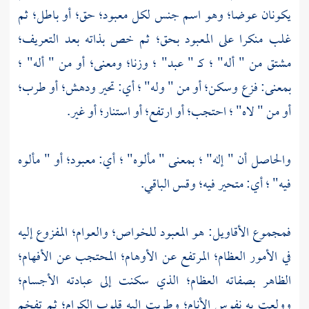
يكونان عوضا؛ وهو اسم جنس لكل معبود؛ حق؛ أو باطل؛ ثم
غلب منكرا على المعبود بحق؛ ثم خص بذاته بعد التعريف؛
مشتق من " أله" ؛ كـ " عبد" ؛ وزنا؛ ومعنى؛ أو من " أله" ؛
بمعنى: فزع وسكن؛ أو من " وله" ؛ أي: تحير ودهش؛ أو طرب؛
أو من " لاه" ؛ احتجب؛ أو ارتفع؛ أو استنار؛ أو غير.
والحاصل أن " إله" ؛ بمعنى " مألوه" ؛ أي: معبود؛ أو " مألوه
فيه" ؛ أي: متحير فيه؛ وقس الباقي.
فمجموع الأقاويل: هو المعبود للخواص؛ والعوام؛ المفزوع إليه
في الأمور العظام؛ المرتفع عن الأوهام؛ المحتجب عن الأفهام؛
الظاهر بصفاته العظام؛ الذي سكنت إلى عبادته الأجسام؛
وولعت به نفوس الأنام؛ وطربت إليه قلوب الكرام؛ ثم تفخم