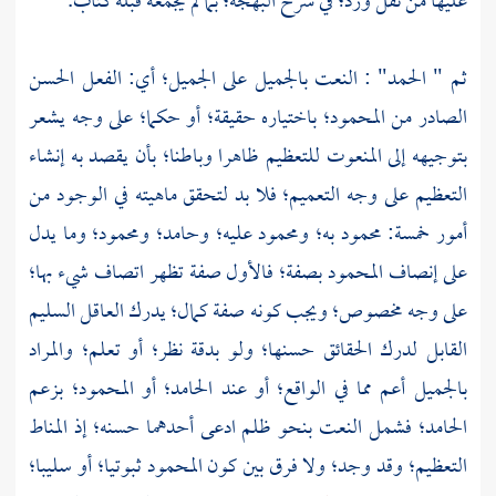
عليها من نقل ورد؛ في شرح البهجة؛ بما لم يجمعه قبله كتاب.
ثم " الحمد" : النعت بالجميل على الجميل؛ أي: الفعل الحسن
الصادر من المحمود؛ باختياره حقيقة؛ أو حكما؛ على وجه يشعر
بتوجيهه إلى المنعوت للتعظيم ظاهرا وباطنا؛ بأن يقصد به إنشاء
التعظيم على وجه التعميم؛ فلا بد لتحقق ماهيته في الوجود من
أمور خمسة: محمود به؛ ومحمود عليه؛ وحامد؛ ومحمود؛ وما يدل
على إنصاف المحمود بصفة؛ فالأول صفة تظهر اتصاف شيء بها؛
على وجه مخصوص؛ ويجب كونه صفة كمال؛ يدرك العاقل السليم
القابل لدرك الحقائق حسنها؛ ولو بدقة نظر؛ أو تعلم؛ والمراد
بالجميل أعم مما في الواقع؛ أو عند الحامد؛ أو المحمود؛ بزعم
الحامد؛ فشمل النعت بنحو ظلم ادعى أحدهما حسنه؛ إذ المناط
التعظيم؛ وقد وجد؛ ولا فرق بين كون المحمود ثبوتيا؛ أو سليبا؛