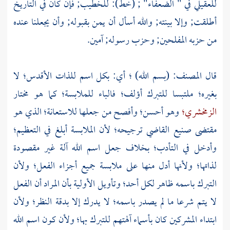
للعقيلي
في " الضعفاء" ; (خط):
للخطيب;
فإن كان في التاريخ
أطلقت; وإلا بينته; والله أسأل أن يمن بقبوله; وأن يجعلنا عنده
من حزبه المفلحين; وحزب رسوله; آمين.
قال المصنف: (بسم الله) ؛ أي: بكل اسم للذات الأقدس؛ لا
بغيره؛ ملتبسا للتبرك أؤلف؛ فالباء للملابسة؛ كما هو مختار
الزمخشري؛
وهو أحسن؛ وأفصح من جعلها للاستعانة؛ الذي هو
مقتضى صنيع القاضي ترجيحه؛ لأن الملابسة أبلغ في التعظيم؛
وأدخل في التأدب؛ بخلاف جعل اسم الله آلة غير مقصودة
لذاتها؛ ولأنها أدل منها على ملابسة جميع أجزاء الفعل؛ ولأن
التبرك باسمه ظاهر لكل أحد؛ وتأويل الأولية بأن المراد أن الفعل
لا يتم شرعا ما لم يصدر باسمه؛ لا يدرك إلا بدقة النظر؛ ولأن
ابتداء المشركين كان بأسماء آلهتهم للتبرك بها؛ ولأن كون اسم الله