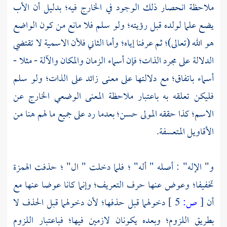
ملاحظة انحصار ذلك الوجود في الخارج فيه؛ بدليل أن الأب
يضع علما لولده قبل رؤيته؛ ولو سلم فلا مانع من كون الواضع
هو الله (تعالى)؛ ثم عرفنا إياه؛ وأما الثاني فلأن الاسمية لا تقتضي
الدلالة على مجرد الذات؛ فإن أسماء الزمان والمكان والآلة - مثلا -
أسماء باتفاق؛ مع دلالتها على معنى زائد على الذات؛ ولو سلم
فليكن تعلقه به باعتبار ملاحظة المعنى الوضعي الخارج عن
الاسم؛ كذا حققه المولى حسن؛ بعدما رد على جميع ما لهم هنا من
الأقاويل المتعسفة.
و" الإله" : أصله " أله" ؛ فلما دخلت " ال" ؛ حذفت الهمزة
تخفيفا؛ وعوض عنها حرف التعريف؛ وإنما كانا عوضا عنها مع
أن
[
ص:
5 ]
دخولهما قبل حذفها؛ لأن دخولهما قبل الحذف لا
بطريق اللزوم؛ وبعده يكونان لازمين فيها؛ فباعتبار اللزوم