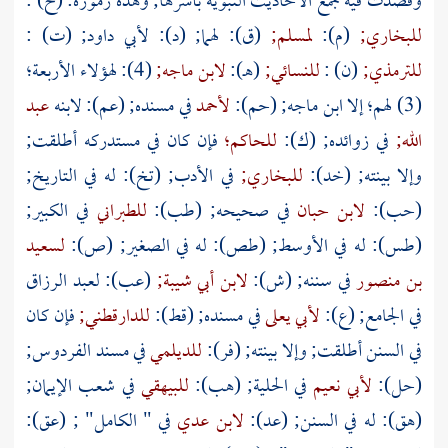
وقصدت فيه جمع الأحاديث النبوية بأسرها; وهذه رموزه: (خ) :
للبخاري;
(م):
لمسلم;
(ق): لهما; (د):
لأبي داود;
(ت) :
للترمذي;
(ن) :
للنسائي;
(هـ):
لابن ماجه;
(4): لهؤلاء الأربعة؛
(3) لهم؛ إلا
ابن ماجه;
(حم):
لأحمد
في مسنده; (عم): لابنه
عبد
الله;
في زوائده; (ك):
للحاكم؛
فإن كان في مستدركه أطلقت;
وإلا بينته; (خد):
للبخاري;
في الأدب; (تخ): له في التاريخ;
(حب):
لابن حبان
في صحيحه; (طب):
للطبراني
في الكبير;
(طس): له في الأوسط; (طص): له في الصغير; (ص):
لسعيد
بن منصور
في سننه; (ش):
لابن أبي شيبة;
(عب):
لعبد الرزاق
في الجامع; (ع):
لأبي يعلى
في مسنده; (قط):
للدارقطني;
فإن كان
في السنن أطلقت; وإلا بينته; (فر):
للديلمي
في مسند الفردوس;
(حل):
لأبي نعيم
في الحلية; (هب):
للبيهقي
في شعب الإيمان;
(هق): له في السنن; (عد):
لابن عدي
في " الكامل" ; (عق):