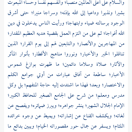
والسلام على أعلى العالمين منصبا؛ وأنفسهم نفسا وحسا؛ المبعوث
بشيرا ونذيرا وداعيا إلى الله بإذنه؛ وسراجا منيرا؛ حتى أشرق
الوجود برسالته ضياء وابتهاجا؛ ورأيت الناس يدخلون في دين
الله أفواجا؛ ثم على من التزم العمل بقضية هديه العظيم المقدار؛
من المهاجرين والأنصار؛ والتابعين لهم إلى يوم القرار؛ الذين
تناقلوا الخبر والأخبار؛ ونوروا مناهج الأقطار؛ بأنوار المآثر
والآثار؛ صلاة وسلاما دائمين؛ ما ظهرت بوازغ شموس
الأخبار؛ ساطعة من آفاق عبارات من أوتي جوامع الكلم
والاختصار؛ وبعد؛ فهذا ما اشتدت إليه حاجة المتفهم؛ بل وكل
مدرس ومعلم؛ من شرح على الجامع الصغير للحافظ الكبير؛
الإمام الجلال الشهير؛ ينشر جواهره؛ ويبرز ضمائره؛ ويفصح عن
لغاته؛ ويكشف القناع عن إشاراته؛ ويميط عن وجوه خرائده
اللثام؛ ويسفر عن جمال حور مقصوراته الخيام؛ ويبين بدائع ما