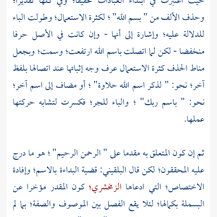
حيث اعتبرت في ابتداء العبادات تحقيقا؛ وفي كلها تقديرا؛
وحذف الألف من " بسم الله" ؛ لكثرة الاستعمال؛ وطولت الباء
للدلالة عليه؛ وإشارة إلى أنها - وإن كانت في الأصل حرفا
منخفضا - لكن لما اتصلت باسم الله ارتفعت؛ وسمت؛ وبجعل
مناط الحذف كثرة الاستعمال عرف وجه إثباتها عند اتصالها بلفظ
آخر؛ نحو: " لذكر اسم الله حلاوة" ؛ أو مضاف إلى اسم آخر؛
نحو: " باسم ربك" ؛ والباء للجر؛ فكسرت لتشابه حركتها
عملها.
ثم إن كون المتعلق به مقدما على " الرحمن الرحيم" ؛ هو ما درج
عليه المحققون؛ لكن قال
البلقيني:
قضية البداءة بالاسم؛ وإفادة
الاختصاص؛ التي ادعاها
الزمخشري؛
كون المقدر مؤخرا عن
البسملة بكمالها؛ لئلا يقع الفصل بين الموصوف والصفة؛ بما لم