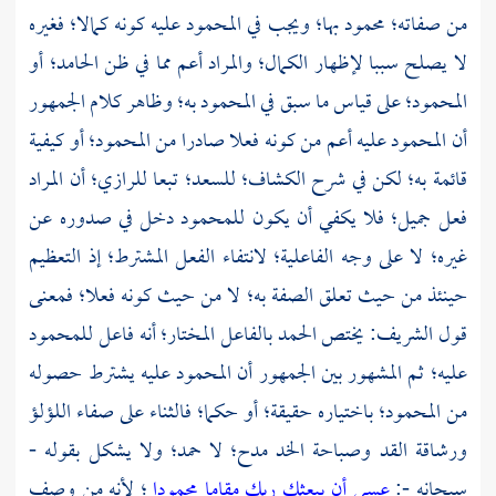
من صفاته؛ محمود بها؛ ويجب في المحمود عليه كونه كمالا؛ فغيره
لا يصلح سببا لإظهار الكمال؛ والمراد أعم مما في ظن الحامد؛ أو
المحمود؛ على قياس ما سبق في المحمود به؛ وظاهر كلام الجمهور
أن المحمود عليه أعم من كونه فعلا صادرا من المحمود؛ أو كيفية
قائمة به؛ لكن في شرح الكشاف؛
للسعد؛
تبعا
للرازي؛
أن المراد
فعل جميل؛ فلا يكفي أن يكون للمحمود دخل في صدوره عن
غيره؛ لا على وجه الفاعلية؛ لانتفاء الفعل المشترط؛ إذ التعظيم
حينئذ من حيث تعلق الصفة به؛ لا من حيث كونه فعلا؛ فمعنى
قول الشريف: يختص الحمد بالفاعل المختار؛ أنه فاعل للمحمود
عليه؛ ثم المشهور بين الجمهور أن المحمود عليه يشترط حصوله
من المحمود؛ باختياره حقيقة؛ أو حكما؛ فالثناء على صفاء اللؤلؤ
ورشاقة القد وصباحة الخد مدح؛ لا حمد؛ ولا يشكل بقوله -
سبحانه -:
عسى أن يبعثك ربك مقاما محمودا
؛ لأنه من وصف