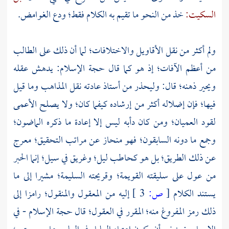
السكيت:
خذ من النحو ما تقيم به الكلام فقط؛ ودع الغوامض.
ولم أكثر من نقل الأقاويل والاختلافات؛ لما أن ذلك على الطالب
من أعظم الآفات؛ إذ هو كما قال حجة الإسلام: يدهش عقله
ويحير ذهنه؛ قال: وليحذر من أستاذ عادته نقل المذاهب وما قيل
فيها؛ فإن إضلاله أكثر من إرشاده كيفما كان؛ ولا يصلح الأعمى
لقود العميان؛ ومن كان دأبه ليس إلا إعادة ما ذكره الماضون؛
وجمع ما دونه السابقون؛ فهو منحاز عن مراتب التحقيق؛ معرج
عن ذلك الطريق؛ بل هو كحاطب ليل؛ وغريق في سيل؛ إنما الحبر
من عول على سليقته القويمة؛ وقريحته السليمة؛ مشيرا إلى ما
يستند الكلام
[
ص:
3 ]
إليه من المعقول والمنقول؛ رامزا إلى
ذلك رمز المفروغ منه؛ المقرر في العقول؛ قال حجة الإسلام - في