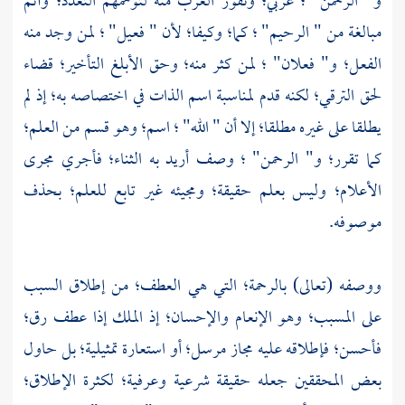
و" الرحمن" ؛ عربي؛ ونفور العرب منه لتوهمهم التعدد؛ وأتم
مبالغة من " الرحيم" ؛ كما؛ وكيفا؛ لأن " فعيل" ؛ لمن وجد منه
الفعل؛ و" فعلان" ؛ لمن كثر منه؛ وحق الأبلغ التأخير؛ قضاء
لحق الترقي؛ لكنه قدم لمناسبة اسم الذات في اختصاصه به؛ إذ لم
يطلقا على غيره مطلقا؛ إلا أن " الله" ؛ اسم؛ وهو قسم من العلم؛
كما تقرر؛ و" الرحمن" ؛ وصف أريد به الثناء؛ فأجري مجرى
الأعلام؛ وليس بعلم حقيقة؛ ومجيئه غير تابع للعلم؛ بحذف
موصوفه.
ووصفه (تعالى) بالرحمة؛ التي هي العطف؛ من إطلاق السبب
على المسبب؛ وهو الإنعام والإحسان؛ إذ الملك إذا عطف رق؛
فأحسن؛ فإطلاقه عليه مجاز مرسل؛ أو استعارة تمثيلية؛ بل حاول
بعض المحققين جعله حقيقة شرعية وعرفية؛ لكثرة الإطلاق؛