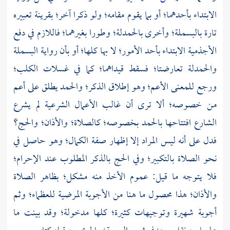
الابتداء بأحدهما؛ أو بما يقوم مقامه؛ ولو ذكرا آخر؛ بقرينة تعبيره
تارة بالبسملة؛ وأخرى بالحمدلة؛ وطورا بغيرهما؛ فاللازم في دفع
الأجذمية الابتداء بأحد الأمور؛ لا بها كلها؛ أو بأن رواية البسملة
والحمدلة تعارضتا؛ فسقط قيداهما؛ كما في غسلات الكلب؛
ورجع للمعنى الأعم؛ وهو إطلاق الذكر؛ والحمد يطلق على أعم
من خصوصه؛ ألا ترى أن غالب الأعمال الشرعية لم يشرع
الشارع افتتاحها بالحمد بخصوصه؛ كالصلاة؛ والأذان؛ والحج؟
فدل على أنه ليس المراد إلا إظهار صفة الكمال؛ وهو حاصل في
نحو الصلاة بالتكبير؛ وفي الحج بالذكر المطلوب عند الإحرام؛
فلا يتوجه ما قيل: عموم الأخذ منه مشكل؛ بظاهر الصلاة
والأذان؛ هذا محصول ما هنا من الأجوبة المرضية للعظماء؛ وثم
أجوبة شهيرة وتوجيهات كثيرة؛ كلها مدخولة؛ وقد بينت ما