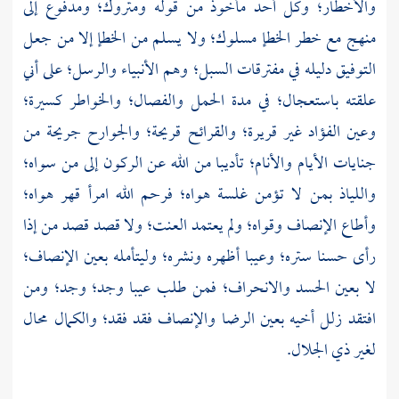
والأخطار؛ وكل أحد مأخوذ من قوله ومتروك؛ ومدفوع إلى
منهج مع خطر الخطإ مسلوك؛ ولا يسلم من الخطإ إلا من جعل
التوفيق دليله في مفترقات السبل؛ وهم الأنبياء والرسل؛ على أني
علقته باستعجال؛ في مدة الحمل والفصال؛ والخواطر كسيرة؛
وعين الفؤاد غير قريرة؛ والقرائح قريحة؛ والجوارح جريحة من
جنايات الأيام والأنام؛ تأديبا من الله عن الركون إلى من سواه؛
واللياذ بمن لا تؤمن غلسة هواه؛ فرحم الله امرأ قهر هواه؛
وأطاع الإنصاف وقواه؛ ولم يعتمد العنت؛ ولا قصد قصد من إذا
رأى حسنا ستره؛ وعيبا أظهره ونشره؛ وليتأمله بعين الإنصاف؛
لا بعين الحسد والانحراف؛ فمن طلب عيبا وجد؛ وجد؛ ومن
افتقد زلل أخيه بعين الرضا والإنصاف فقد فقد؛ والكمال محال
لغير ذي الجلال.