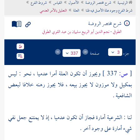
الرئيسية
شرح مختصر الروضة
الأصول
القياس
شروط الفرع
تراجم الأعلام
شرط الفرع وجود علة الأصل فيه ظنا
العلة
التعليل بالأمر العدمي
شرح مختصر الروضة
الطوفي - نجم الدين أبو الربيع سليمان بن عبد القوي الطوفي
جزء
صفحة
3
337
[
ص:
337 ]
ويجوز أن تكون العلة أمرا عدميا ، نحو : ليس
بمكيل ولا موزون لا يجوز بيعه ، فلا يجوز رهنه خلافا لبعض
الشافعية .
لنا : الشرعية أمارة فجاز أن تكون عدميا ، إذ لا يمتنع جعل نفي
شيء أمارة على وجود آخر .