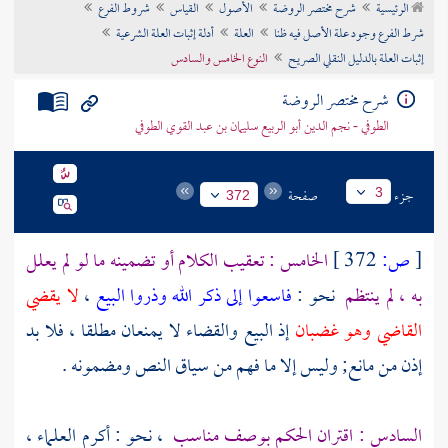
الرئيسية
شرح مختصر الروضة
الأصول
القياس
شروط الفرع
تراجم الأعلام
شرط الفرع وجود علة الأصل فيه ظنا
العلة
أدلة إثبات العلة الشرعية
إثبات العلة بالدليل النقلي الصريح
النوع الخامس والسادس
شرح مختصر الروضة
الطوفي - نجم الدين أبو الربيع سليمان بن عبد القوي الطوفي
جزء
صفحة
3
372
[
ص:
372 ]
الخامس : تعقيب الكلام أو تضمينه ما لو لم يعلل
به ، لم ينتظم
نحو :
فاسعوا إلى ذكر الله وذروا البيع
،
لا يقضي
القاضي وهو غضبان
إذ البيع والقضاء لا يمنعان مطلقا ، فلا بد
إذن من مانع; وليس إلا ما فهم من سياق النص ومضمونه .
السادس : اقتران الحكم بوصف مناسب
، نحو : أكرم العلماء ،