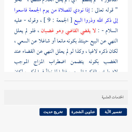
المذكور ، " لم ينتظم " أي : لم يكن الكلام منتظما ، " نحو
" قوله تعالى :
إذا نودي للصلاة من يوم الجمعة فاسعوا
إلى ذكر الله وذروا البيع
[ الجمعة : 9 ] ، وقوله - عليه
السلام - :
لا يقضي القاضي وهو غضبان
، فلو لم يعلل
النهي عن البيع حينئذ بكونه مانعا أو شاغلا عن السعي ،
لكان ذكره لاغيا ، وكذا لو لم يعلل النهي عن القضاء عند
الغضب بكونه يتضمن اضطراب المزاج الموجب
لاضطراب الفكرة الموجب غالبا للخطأ في الحكم ، لكان
ذكره لاغيا ، وذلك لأن البيع والقضاء لا منع منهما
[
ص:
373 ]
مطلقا ، " فلا بد إذن من مانع ، وليس إلا ما فهم
الخدمات العلمية
من سياق النص ومضمونه : من شغل البيع عن السعي
إلى الجمعة فتفوت ، واضطراب الفكرة لأجل الغضب ،
تفسير الآية
عناوين الشجرة
تخريج حديث
فيقع الخطأ ، فوجب إضافة النهي إليه ؛ لأنه مناسب ، فهو