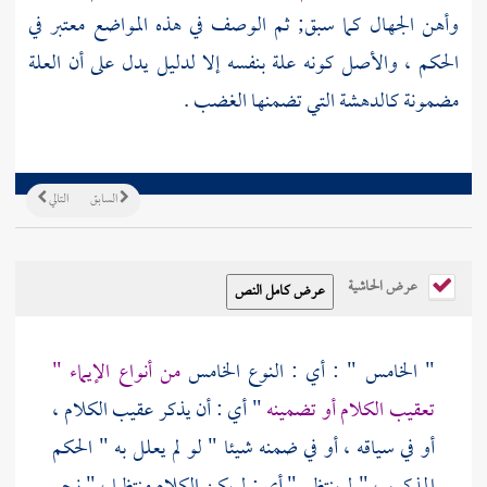
وأهن الجهال كما سبق; ثم الوصف في هذه المواضع معتبر في
الحكم ، والأصل كونه علة بنفسه إلا لدليل يدل على أن العلة
مضمونة كالدهشة التي تضمنها الغضب .
السابق
التالي
عرض الحاشية
" الخامس " : أي : النوع الخامس
من أنواع الإيماء "
تعقيب الكلام أو تضمينه
" أي : أن يذكر عقيب الكلام ،
أو في سياقه ، أو في ضمنه شيئا " لو لم يعلل به " الحكم