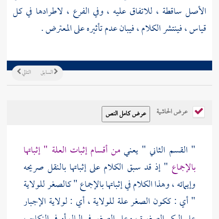
الأصل ساقطة ، للاتفاق عليه ، وفي الفرع ، لاطرادها في كل
قياس ، فينتشر الكلام ، فيبان عدم تأثيره على المعترض .
السابق
التالي
عرض الحاشية
" القسم الثاني " يعني
من أقسام إثبات العلة " إثباتها
بالإجماع
" إذ قد سبق الكلام على إثباتها بالنقل صريحه
وإيمائه ، وهذا الكلام في إثباتها بالإجماع " كالصغر للولاية
" أي : ككون الصغر علة للولاية ، أي : لولاية الإجبار