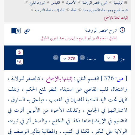
الرئيسية
شرح مختصر الروضة
الأصول
القياس
شروط الفرع
تراجم الأعلام
شرط الفرع وجود علة الأصل فيه ظنا
العلة
أدلة إثبات العلة الشرعية
إثبات العلة بالإجماع
شرح مختصر الروضة
الطوفي - نجم الدين أبو الربيع سليمان بن عبد القوي الطوفي
جزء
صفحة
3
376
[
ص:
376 ]
القسم الثاني :
إثباتها بالإجماع
، كالصغر للولاية ،
واشتغال قلب القاضي عن استيفاء النظر لمنع الحكم ، وتلف
المال تحت اليد العادية للضمان في الغصب ، فيلحق به السارق ،
لاشتراكهما في الجامع ، وكذلك الأخوة من الأبوين أثرت في
التقديم في الإرث إجماعا فكذا في النكاح ، والصغر أثر في ثبوت
الولاية على البكر ، فكذا في الثيب ، والمطالبة بتأثير الوصف في