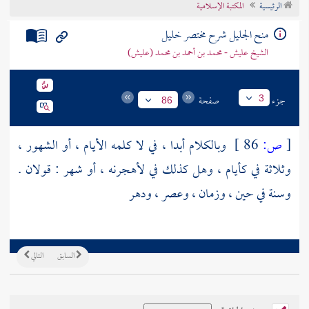
الرئيسية
المكتبة الإسلامية
تراجم الأعلام
منح الجليل شرح مختصر خليل
الشيخ عليش - محمد بن أحمد بن محمد (عليش)
جزء
صفحة
3
86
[
ص:
86 ]
وبالكلام أبدا ، في لا كلمه الأيام ، أو الشهور ،
وثلاثة في كأيام ، وهل كذلك في لأهجرنه ، أو شهر : قولان .
وسنة في حين ، وزمان ، وعصر ، ودهر
السابق
التالي